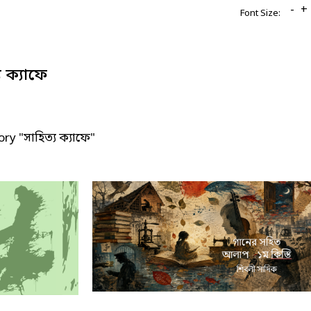
-
+
Font Size:
য ক্যাফে
ry "সাহিত্য ক্যাফে"