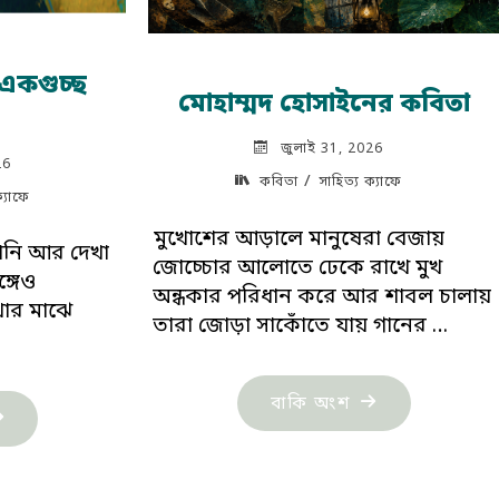
 একগুচ্ছ
মোহাম্মদ হোসাইনের কবিতা
জুলাই 31, 2026
26
/
কবিতা
সাহিত্য ক্যাফে
ক্যাফে
মুখোশের আড়ালে মানুষেরা বেজায়
জানি আর দেখা
জোচ্চোর আলোতে ঢেকে রাখে মুখ
ঙ্গেও
অন্ধকার পরিধান করে আর শাবল চালায়
খার মাঝে
তারা জোড়া সাকোঁতে যায় গানের …
"মোহাম্মদ
বাকি অংশ
াহমুদ
হোসাইনের
মালের
কবিতা"
গুচ্ছ