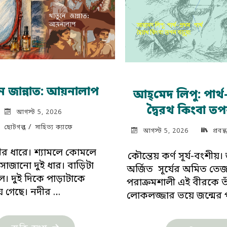
ে জান্নাত: আয়নালাপ
আহ্‌মেদ লিপু: পার্থ-
দ্বৈরথ কিংবা তপ
আগস্ট 5, 2026
/
ছোটগল্প
সাহিত্য ক্যাফে
আগস্ট 5, 2026
প্রবন্ধ
ীর ধারে। শ্যামলে কোমলে
কৌন্তেয় কর্ণ সূর্য-বংশীয়। জ
সাজানো দুই ধার। বাড়িটা
অর্জিত সূর্যের অমিত তে
। দুই দিকে পাড়াটাকে
পরাক্রমশালী এই বীরকে ত
 গেছে। নদীর …
লোকলজ্জার ভয়ে জন্মের
"খাতুনে