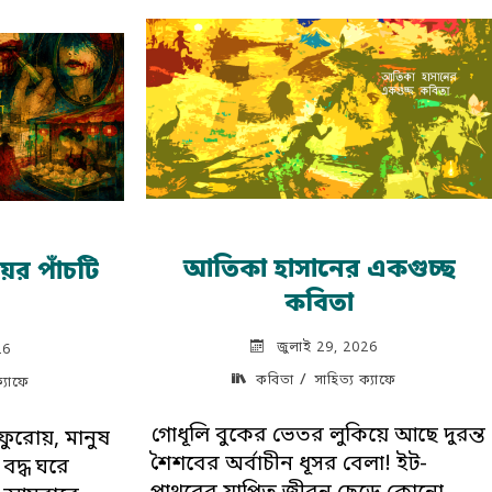
িতা"
আতিকা হাসানের একগুচ্ছ
য়ের পাঁচটি
কবিতা
জুলাই 29, 2026
26
/
কবিতা
সাহিত্য ক্যাফে
ক্যাফে
গোধূলি বুকের ভেতর লুকিয়ে আছে দুরন্ত
ুরোয়, মানুষ
শৈশবের অর্বাচীন ধূসর বেলা! ইট-
বদ্ধ ঘরে