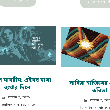
বাকি অংশ
"আ
বাকি অংশ
জান্নাত:
লি
আয়নালাপ"
পার
প্
পার
দ্ব
কি
ত
বড়
জ নাসরীন: এইসব মাথা
সাদিয়া নাজিবের
ব্যথার দিনে
কবিতা
আগস্ট 2, 2026
আগস্ট 2, 20
/
ছোটগল্প
সাহিত্য ক্যাফে
/
কবিতা
সাহিত্য 