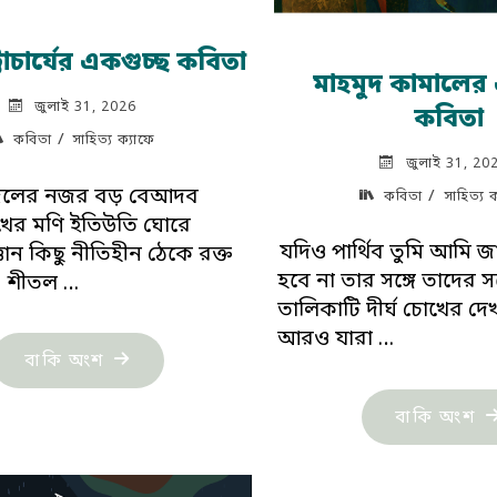
্টাচার্যের একগুচ্ছ কবিতা
মাহমুদ কামালের
জুলাই 31, 2026
কবিতা
/
কবিতা
সাহিত্য ক্যাফে
জুলাই 31, 20
লের নজর বড় বেআদব
/
কবিতা
সাহিত্য 
ের মণি ইতিউতি ঘোরে
যদিও পার্থিব তুমি আমি 
ান কিছু নীতিহীন ঠেকে রক্ত
হবে না তার সঙ্গে তাদের স
 ও শীতল …
তালিকাটি দীর্ঘ চোখের দে
আরও যারা …
"স্বপন
বাকি অংশ
ভট্টাচার্যের
"ম
বাকি অংশ
একগুচ্ছ
কা
কবিতা"
এক