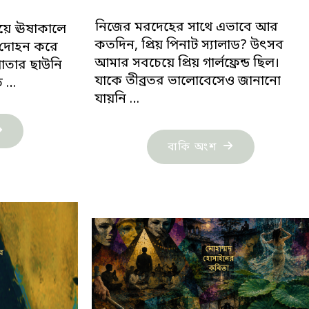
নিজের মরদেহের সাথে এভাবে আর
ড়িয়ে ঊষাকালে
কতদিন, প্রিয় পিনাট স্যালাড? উৎসব
 দোহন করে
আমার সবচেয়ে প্রিয় গার্লফ্রেন্ড ছিল।
পাতার ছাউনি
যাকে তীব্রতর ভালোবেসেও জানানো
াত …
যায়নি …
াদিয়া
"নাইম
বাকি অংশ
জিবের
আহমেদের
গুচ্ছ
তিনটি
িতা"
কবিতা"