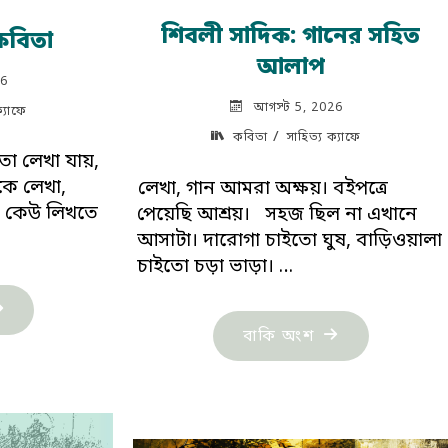
শিবলী সাদিক: গানের সহিত
 কবিতা
আলাপ
26
আগস্ট 5, 2026
ক্যাফে
/
কবিতা
সাহিত্য ক্যাফে
া লেখা যায়,
াকে লেখা,
লেখা, গান আমরা অক্ষয়। বইপত্রে
র কেউ লিখতে
পেয়েছি আশ্রয়। সহজ ছিল না এখানে
আসাটা। দারোগা চাইতো ঘুষ, বাড়িওয়ালা
চাইতো চড়া ভাড়া। …
দ্ধার্থ
"শিবলী
বাকি অংশ
ের
সাদিক:
িতা"
গানের
সহিত