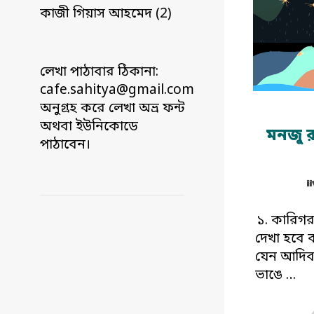
কাজী গিয়াস আহমেদ (2)
লেখা পাঠাবার ঠিকানা:
cafe.sahitya@gmail.com
অনুগ্রহ করে লেখা অভ্র ফন্ট
অথবা ইউনিকোডে
মনজু র
পাঠাবেন।
১. কারিগর
দেখা হবে
যেন আদিবা
ভাঙে …