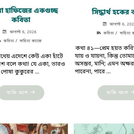
রা হাফিজের একগুচ্ছ
সিদ্ধার্থ হকের
কবিতা
আগস্ট 6, 20
আগস্ট 6, 2026
/
কবিতা
সাহিত্য 
/
কবিতা
সাহিত্য ক্যাফে
কথা ৪১—প্রেম হয়ত কবিত
যায় ও যায়না, কিন্তু তোম
থেয় এদেশে কেউ একা হাঁটে
অসম্ভব, মানি; এমন অক্ষ
 দেশ বলে কথা! যে একা, তারও
পারেনা, পারে …
 পোষা কুকুরের …
"সি
"দিলারা
বাকি অংশ
বাকি অংশ
হক
হাফিজের
কব
একগুচ্ছ
কবিতা"