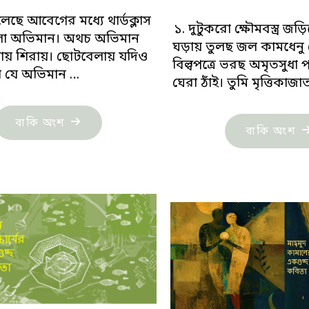
েছে আবেগের মধ্যে থার্ডক্লাস
১. দুটুকরো ক্ষৌমবস্ত্র জ
ো অভিমান। অথচ অভিমান
ঘড়ায় তুলছ জল কামধেনু
ায় শিরায়। ছোটবেলায় যদিও
বিল্বপত্রে ভরছ অমৃতসুধা 
া যে অভিমান …
ঘেরা ঠাঁই। তুমি মৃত্তিকাজ
"শাহনাজ
বাকি অংশ
"স
বাকি অংশ
নাসরীন:
না
এইসব
এক
মাথা
কব
ব্যথার
দিনে"