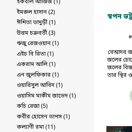
ইকবাল আজিজ (1)
ইমরুল হাসান (2)
স্বপন ভট
ঈশিতা ভাদুড়ী (1)
উত্তম চক্রবর্তী (3)
ঋজু রেজওয়ান (1)
বেআদব জ
এইচ বি রিতা (1)
জলের চোখ
একরাম আলি (1)
জলের বিজ্ঞ
এন জুলফিকার (1)
তার স্থির
ওয়ারিসুল আবিদ (1)
ওয়াসিম মাকীম জাভেদ (1)
কচি রেজা (5)
কবীর হোসেন তাপস (1)
কল্যাণী রমা (11)