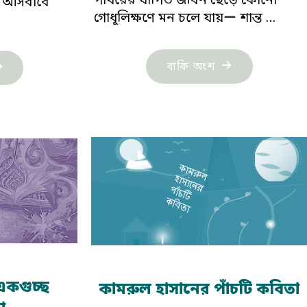
পাথরের যাপিত জীবন ছেড়ে কোনো
ি আসবাবে
গোধূলিক্ষণে মন চলে যায়ー শান্ত …
"আতিকা
ীমিতা
বাকি অংশ
হাসানের
খোপাধ‍্যায়ের
একগুচ্ছ
চটি
কবিতা"
িতা"
একগুচ্ছ
কামরুল হাসানের পাঁচটি কবিতা