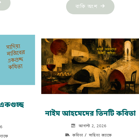
হ্‌মেদ
"পিয়াস
বাকি অংশ
পু:
মজিদের
্থ-
কবিতা"
রথম
্থ
ৈরথ
ংবা
পন
ুয়া"
 একগুচ্ছ
নাইম আহমেদের তিনটি কবিতা
আগস্ট 2, 2026
26
/
কবিতা
সাহিত্য ক্যাফে
ক্যাফে