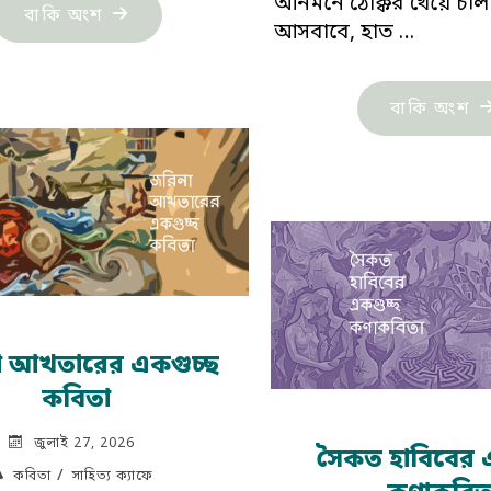
আনমনে ঠোক্কর খেয়ে চল
"মনজু
বাকি অংশ
আসবাবে, হাত …
রহমানের
পাঁচটি
"স
বাকি অংশ
কবিতা"
মু
পাঁ
কব
া আখতারের একগুচ্ছ
কবিতা
জুলাই 27, 2026
সৈকত হাবিবের 
/
কবিতা
সাহিত্য ক্যাফে