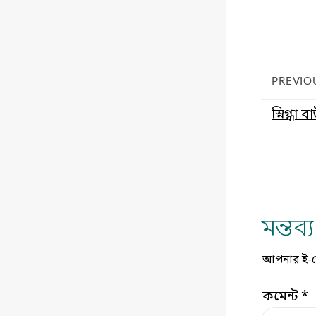
PREVIO
স্নিগ্ধা
মন্তব
আপনার ই-মেই
কমেন্ট
*