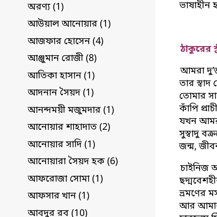
ভাষাহীন 
অরণ্য (1)
আউয়াল আনোয়ার (1)
আজফার হোসেন (4)
ঠাকুরের স্ত
আঞ্জুমান রোজী (8)
আমরা দু’
আতিকা হাসান (1)
তার স্বাদ 
আদনান সৈয়দ (1)
তোমার সাথে
কাঁপি প্র
আনন্দময়ী মজুমদার (1)
যখন আমরা 
আনোয়ার শাহাদাত (2)
সুস্বাদু ব
আনোয়ার সাদি (1)
জন্ম, জীব
আনোয়ারা সৈয়দ হক (6)
চাইনিজ আস
আফরোজা সোমা (1)
ছদ্মবেশহী
ভ্রমণের ম
আফসার খান (1)
আর আমার 
আবদুর রব (10)