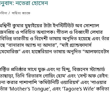
 অনুবাদ: নভেরা হোসেন
/
কবিতা
সাহিত্য ক্যাফে
অশ্বিনী কুমার মুম্বাইয়ের টাটা ইনস্টিটিউট অব সোশ্যাল
প্রিয় ও পরিচিত অধ্যাপক। গীতল ও বিধ্বংসী লেখার
িভিন্ন ভারতীয় ও বিদেশী ভাষায় অনূদিত হয়েছে এবং তাঁর
“বানারাস অ্যান্ড দ্য আদার”, “মাই গ্র্যান্ডফাদার্স
 মেমোরিজ” এবং হাঙ্গেরিয়ান ভাষায় অনূদিত “আলফাবেটস
প্রতিষ্ঠার সাথে যুক্ত এবং দ্য হিন্দু, বিজনেস স্ট্যান্ডার্ড
 তাছাড়া, তিনি ‘রিভারস গোয়িং হোম’ এবং ‘সেন্ট অফ রেইন:
াদনা করার পাশাপাশি ‘কমিউনিটি ওয়ারিয়র্স’ এবং ‘পাওয়ার
ছেন। তাঁর ‘Mother’s Tongue’, এবং ‘Tagore’s Wife’ কবিতা