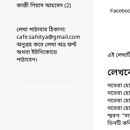
কাজী গিয়াস আহমেদ (2)
Facebo
লেখা পাঠাবার ঠিকানা:
cafe.sahitya@gmail.com
অনুগ্রহ করে লেখা অভ্র ফন্ট
অথবা ইউনিকোডে
এই লেখাট
পাঠাবেন।
লেখকে
নভেরা হোস
নভেরা হো
নভেরা হো
নভেরা হ
স্মরণ: “স
তিনটি কব