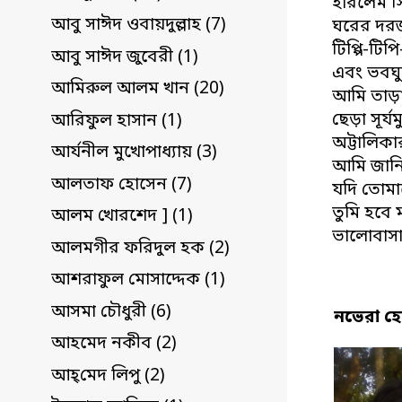
হারলেম স্ট্
আবু সাঈদ ওবায়দুল্লাহ (7)
ঘরের দরজ
টিপ্পি-টিপি
আবু সাঈদ জুবেরী (1)
এবং ভবঘু
আমিরুল আলম খান (20)
আমি তাড়া
ছেড়া সূর্
আরিফুল হাসান (1)
অট্টালিকার
আর্যনীল মুখোপাধ্যায় (3)
আমি জান
আলতাফ হোসেন (7)
যদি তোমাক
তুমি হবে 
আলম খোরশেদ ] (1)
ভালোবাসা
আলমগীর ফরিদুল হক (2)
আশরাফুল মোসাদ্দেক (1)
আসমা চৌধুরী (6)
নভেরা হ
আহমেদ নকীব (2)
আহ্‌মেদ লিপু (2)