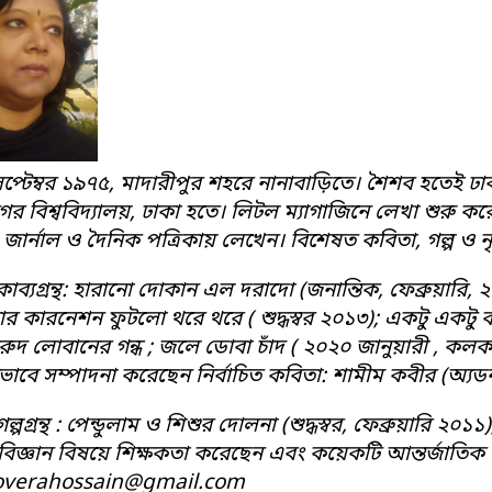
েপ্টেম্বর ১৯৭৫, মাদারীপুর শহরে নানাবাড়িতে। শৈশব হতেই ঢাক
নগর বিশ্ববিদ্যালয়, ঢাকা হতে। লিটল ম্যাগাজিনে লেখা শুরু
, জার্নাল ও দৈনিক পত্রিকায় লেখেন। বিশেষত কবিতা, গল্প ও ন
কাব্যগ্রন্থ: হারানো দোকান এল দরাদো (জনান্তিক, ফেব্রুয়ারি,
 কারনেশন ফুটলো থরে থরে ( শুদ্ধস্বর ২০১৩); একটু একটু করে
রুদ লোবানের গন্ধ ; জলে ডোবা চাঁদ ( ২০২০ জানুয়ারী , ক
াবে সম্পাদনা করেছেন নির্বাচিত কবিতা: শামীম কবীর (অ্যডর্
গল্পগ্রন্থ : পেন্ডুলাম ও শিশুর দোলনা (শুদ্ধস্বর, ফেব্রুয়ারি
ৃবিজ্ঞান বিষয়ে শিক্ষকতা করেছেন এবং কয়েকটি আন্তর্জাতিক প্
overahossain@gmail.com