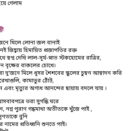
হয়ে গেলাম
্রী
জনে মিলে লোনা জল বানাই
নেই জিহ্বায় হিমায়িত প্রজাপতির রক্ত
 স্বপ্ন দেখি লাল-সূর্য-স্নাত স্টকহোমের রাত্রির,
াচীন বৃক্ষের বাকলের চোখে।
দু’জনে মিলে ধূসর শৈশবের স্কুলের চুম্বন আস্বাদন করি
ক্ররেখাগুলি, কামাতুর ঠোঁট,
ন এবং মৃত্যুর অগাধ আনন্দের ছায়ায় বদলে যায় ।
বাবপত্রে ভরা সুগন্ধি ঘরে
ন, নগ্ন পুরাণ গন্ধমাখা অতীতকে খুঁজে পাই ,
সৃণতাকে বুনি
নামের প্রতিধ্বনি শুনতে পাই।