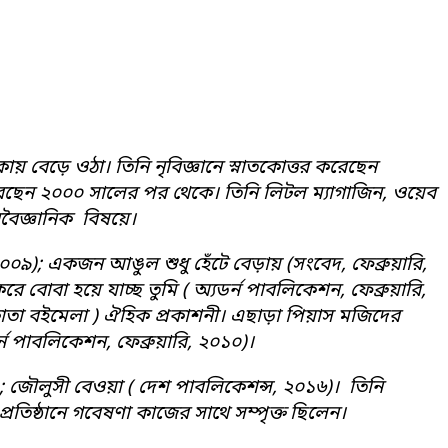
ায় বেড়ে ওঠা। তিনি নৃবিজ্ঞানে স্নাতকোত্তর করেছেন
 করেছেন ২০০০ সালের পর থেকে। তিনি লিটল ম্যাগাজিন, ওয়েব
ৃবৈজ্ঞানিক বিষয়ে।
 ২০০৯); একজন আঙুল শুধু হেঁটে বেড়ায় (সংবেদ, ফেব্রুয়ারি,
 বোবা হয়ে যাচ্ছ তুমি ( অ্যডর্ন পাবলিকেশন, ফেব্রুয়ারি,
লকাতা বইমেলা ) ঐহিক প্রকাশনী। এছাড়া পিয়াস মজিদের
ন পাবলিকেশন, ফেব্রুয়ারি, ২০১০)।
 ২০১১); জৌলুসী বেওয়া ( দেশ পাবলিকেশন্স, ২০১৬)। তিনি
রতিষ্ঠানে গবেষণা কাজের সাথে সম্পৃক্ত ছিলেন।