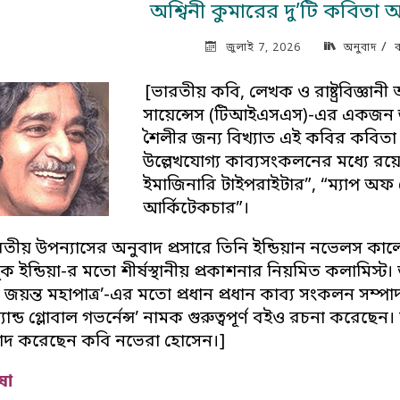
অশ্বিনী কুমারের দু’টি কবিতা
/
জুলাই 7, 2026
অনুবাদ
[
ভারতীয় কবি, লেখক ও রাষ্ট্রবিজ্ঞানী 
সায়েন্সেস (টিআইএসএস)-এর একজন জন
শৈলীর জন্য বিখ্যাত এই কবির কবিতা ব
উল্লেখযোগ্য কাব্যসংকলনের মধ্যে রয়েছে 
ইমাজিনারি টাইপরাইটার”, “ম্যাপ অফ
আর্কিটেকচার”।
রতীয় উপন্যাসের অনুবাদ প্রসারে তিনি ইন্ডিয়ান নভেলস কালেক্টিভ 
ইন্ডিয়া-র মতো শীর্ষস্থানীয় প্রকাশনার নিয়মিত কলামিস্ট।
িং জয়ন্ত মহাপাত্র’-এর মতো প্রধান প্রধান কাব্য সংকলন সম্প
ান্ড গ্লোবাল গভর্নেন্স’ নামক গুরুত্বপূর্ণ বইও রচনা করে
ুবাদ করেছেন কবি নভেরা হোসেন।]
ষা