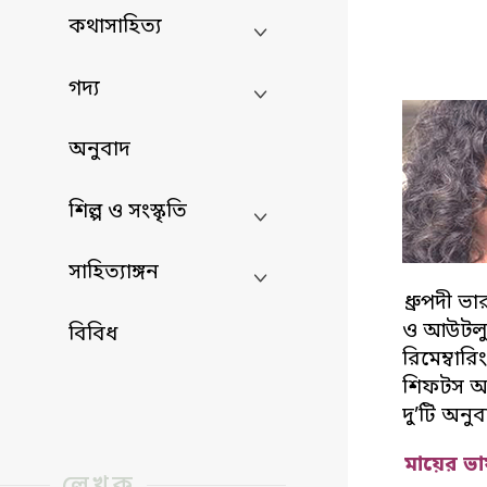
কথাসাহিত্য
গদ্য
অনুবাদ
শিল্প ও সংস্কৃতি
সাহিত্যাঙ্গন
ধ্রুপদী ভা
ও আউটলুক 
বিবিধ
রিমেম্বার
শিফটস অ্য
দু’টি অন
মায়ের ভা
লেখক