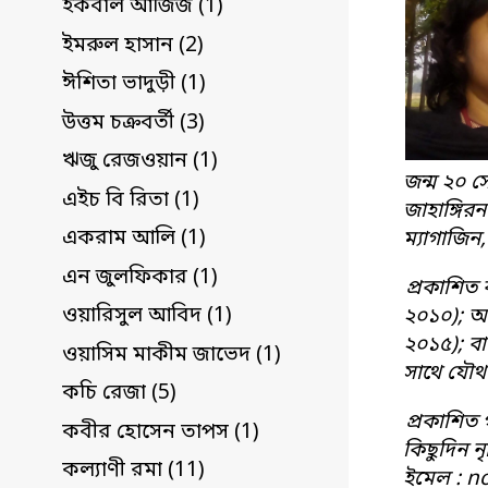
ইকবাল আজিজ (1)
ইমরুল হাসান (2)
ঈশিতা ভাদুড়ী (1)
উত্তম চক্রবর্তী (3)
ঋজু রেজওয়ান (1)
জন্ম ২০ স
এইচ বি রিতা (1)
জাহাঙ্গির
একরাম আলি (1)
ম্যাগাজিন
এন জুলফিকার (1)
প্রকাশিত 
ওয়ারিসুল আবিদ (1)
২০১০); আর
২০১৫); বা
ওয়াসিম মাকীম জাভেদ (1)
সাথে যৌথভ
কচি রেজা (5)
প্রকাশিত 
কবীর হোসেন তাপস (1)
কিছুদিন ন
কল্যাণী রমা (11)
ইমেল :
n