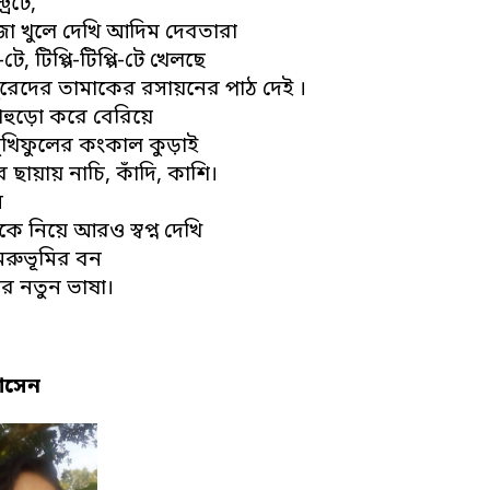
রিটে,
া খুলে দেখি আদিম দেবতারা
-টে, টিপ্পি-টিপ্পি-টে খেলছে
রেদের তামাকের রসায়নের পাঠ দেই ।
হুড়ো করে বেরিয়ে
যমুখিফুলের কংকাল কুড়াই
 ছায়ায় নাচি, কাঁদি, কাশি।
ি
ে নিয়ে আরও স্বপ্ন দেখি
মরুভূমির বন
র নতুন ভাষা।
োসেন