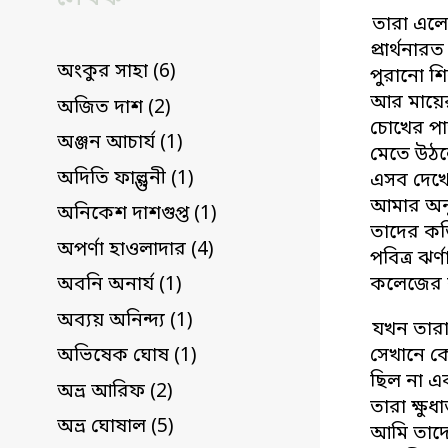
তারা এল
প্রার্থনার
অংকুর সাহা (6)
পুরানো শি
আর মায়ের 
অজিত দাশ (2)
চোখের পা
অঞ্জন আচার্য (1)
মেতে উঠ
অদিতি ফাল্গুনী (1)
এসব দেখ
আমার অনূ
অনিকেশ দাশগুপ্ত (1)
তাদের কর্
অপর্ণা হাওলাদার (4)
পবিত্র ঝর্
কলেজের ব্
অবনি অনার্য (1)
অব্যয় অনিন্দ্য (1)
যখন তার
সেখানে কে
অভিষেক ঘোষ (1)
ছিল না এ
অভ্র আরিফ (2)
তারা ক্ষুধা
অভ্র ঘোষাল (5)
আমি তাদে