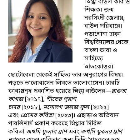
স্নিগ্ধা বাউল কবি ও
শিক্ষক। জন্ম
নরসিংদী জেলায়,
বাউল পরিবারে।
পড়াশোনা ঢাকা
বিশ্ববিদ্যালয় থেকে
বাংলা ভাষা ও
সাহিত্যে
স্নাতকোত্তর।
ছোটোবেলা থেকেই সাহিত্য তার অনুরাগের বিষয়।
পড়তে ভালোবাসেন লিখতে ভালোবাসেন। চারটি
কাব্যগ্রন্হ প্রকাশিত হয়েছে স্নিগ্ধা বাউলের—
রাঙতা
কাগজ
[২০১৭],
শীতের পুরাণ
চাদর
[২০১৮],
মনোলগ জলজ ফুল
[২০২২]
এবং
প্রেমের কবিতা
[২০২৩]। এছাড়াও অভিযান
পাবলিশার্স প্রকাশ করেছে স্নিগ্ধার সিরিজ
কবিতা
জখমি ফুলার ঘ্রাণ
এবং
জখমি ফুলের ঘ্রাণ