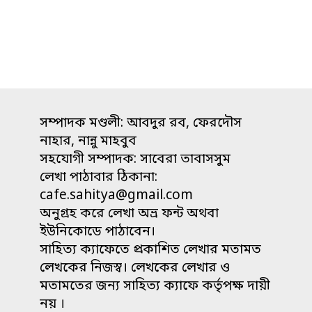
সম্পাদক মণ্ডলী: আবদুর রব, ফেরদৌস
নাহার, নান্নু মাহবুব
সহযোগী সম্পাদক: সাবেরা তাবাসসুম
লেখা পাঠাবার ঠিকানা:
cafe.sahitya@gmail.com
অনুগ্রহ করে লেখা অভ্র ফন্ট অথবা
ইউনিকোডে পাঠাবেন।
সাহিত্য ক্যাফেতে প্রকাশিত লেখার মতামত
লেখকের নিজস্ব। লেখকের লেখার ও
মতামতের জন্য সাহিত্য ক্যাফে কর্তৃপক্ষ দায়ী
নয় ।