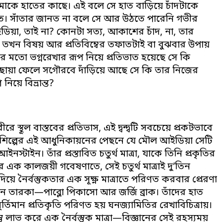
োমাকে হাতের কাছে। এই বলে সে হাত বাড়িয়ে চাঁদটাকে
তে। সাঁতার জানত না বলে সে আর উঠতে পারেনি গভীর
ডিয়া, তাই না? কোনটা সত্য, আকাশের চাঁদ, না, তার
না তখন বিষয় আর প্রতিবিম্বের তফাতটাই বা বুঝবার উপায়
বির মতো ভগ্নরেখার রূপ নিয়ে প্রতিভাত হয়েছে সে কি
ল ছায়া ফেলে সগৌরবে দাঁড়িয়ে আছে সে কি তার নিজের
িয়ে বিভ্রান্ত?
স্থূল বাস্তবের প্রতিভাস, এই দ্বন্দ্বটি সবচেয়ে প্রকটভাবে
 শিল্পের এই আধুনিকায়নের পেছনে যে মৌল আইডিয়া সেটি
স্টাইন। তাঁর প্রস্তাবিত চতুর্থ মাত্রা, যাকে তিনি প্রকৃতির
র এক কালজয়ী গবেষণাতে, সেই চতুর্থ মাত্রাই দু’তিন
িয়ে নৈর্বস্তুকতার এক সূক্ষ্ণ মাত্রাতে পরিণত করবার প্রেরণা
মান তারকা—পাব্লো পিকাসো আর জর্জি ব্রাক। তাঁদের হাত
র্তিমান প্রতিকৃতি পরিণত হয় ঘনজ্যামিতির রেখাবিচিত্রায়।
স্তু লাভ করে এক নৈর্বস্তুক মাত্রা—বিজ্ঞানের সেই রহস্যময়