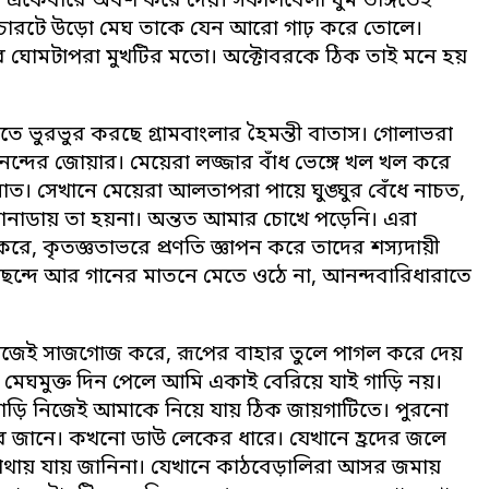
ণমন একেবারে অবশ করে দেয়। সকালবেলা ঘুম ভাঙ্গতেই
দু’চারটে উড়ো মেঘ তাকে যেন আরো গাঢ় করে তোলে।
স্ত্রী’র ঘোমটাপরা মুখটির মতো। অক্টোবরকে ঠিক তাই মনে হয়
ভুরভুর করছে গ্রামবাংলার হৈমন্তী বাতাস। গোলাভরা
ন্দের জোয়ার। মেয়েরা লজ্জার বাঁধ ভেঙ্গে খল খল করে
াত। সেখানে মেয়েরা আলতাপরা পায়ে ঘুঙ্ঘুর বেঁধে নাচত,
। ক্যানাডায় তা হয়না। অন্তত আমার চোখে পড়েনি। এরা
ড় করে, কৃতজ্ঞতাভরে প্রণতি জ্ঞাপন করে তাদের শস্যদায়ী
র ছন্দে আর গানের মাতনে মেতে ওঠে না, আনন্দবারিধারাতে
তি নিজেই সাজগোজ করে, রূপের বাহার তুলে পাগল করে দেয়
মেঘমুক্ত দিন পেলে আমি একাই বেরিয়ে যাই গাড়ি নয়।
গাড়ি নিজেই আমাকে নিয়ে যায় ঠিক
জায়গাটিতে। পুরনো
 জানে। কখনো ডাউ লেকের ধারে। যেখানে হ্রদের জলে
োথায় যায় জানিনা। যেখানে কাঠবেড়ালিরা আসর জমায়