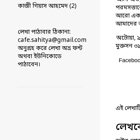
কাজী গিয়াস আহমেদ (2)
পরমসত্তাক
আরো একটা
আমাদের অ
লেখা পাঠাবার ঠিকানা:
অটোয়া, ৯
cafe.sahitya@gmail.com
মুক্তসন ৩
অনুগ্রহ করে লেখা অভ্র ফন্ট
অথবা ইউনিকোডে
Facebo
পাঠাবেন।
এই লেখাট
লেখকে