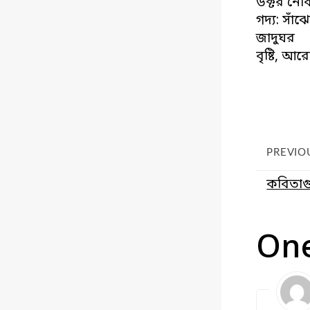
ডক্টর নো
গদ্য: সাঁ
জাদুঘর
বৃষ্টি, আরো 
PREVIO
কবিতাগু
On