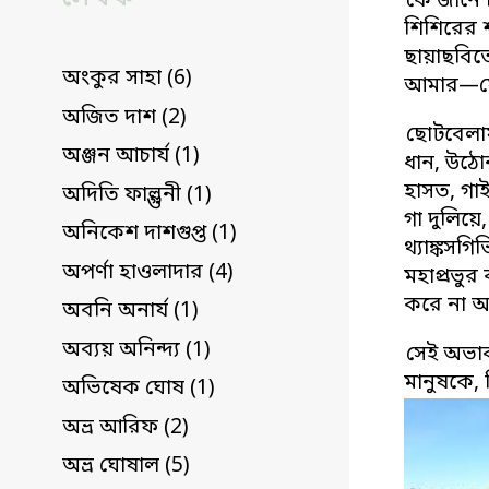
কে জানে 
শিশিরের 
ছায়াছবিতে
অংকুর সাহা (6)
আমার—যেন
অজিত দাশ (2)
ছোটবেলায়
অঞ্জন আচার্য (1)
ধান, উঠোন
হাসত, গাই
অদিতি ফাল্গুনী (1)
গা দুলিয়ে
অনিকেশ দাশগুপ্ত (1)
থ্যাঙ্কসগ
অপর্ণা হাওলাদার (4)
মহাপ্রভুর
করে না 
অবনি অনার্য (1)
অব্যয় অনিন্দ্য (1)
সেই অভাব
মানুষকে,
অভিষেক ঘোষ (1)
অভ্র আরিফ (2)
অভ্র ঘোষাল (5)