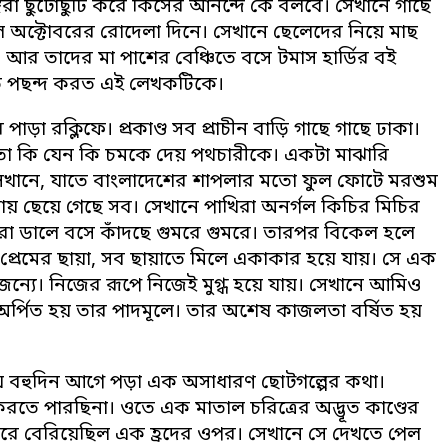
েরা ছুটোছুটি করে কিসের আনন্দে কে বলবে। সেখানে গাছে
ে অক্টোবরের রোদেলা দিনে। সেখানে ছেলেদের নিয়ে মাছ
র তাদের মা পাশের বেঞ্চিতে বসে টমাস হার্ডির বই
পছন্দ করত এই লেখকটিকে।
া রক্লিফে। প্রকাণ্ড সব প্রাচীন বাড়ি গাছে গাছে ঢাকা।
তো কি যেন কি চমকে দেয় পথচারীকে। একটা মাঝারি
ানে, যাতে বাংলাদেশের শাপলার মতো ফুল ফোটে মরশুম
াতায় ছেয়ে গেছে সব। সেখানে পাখিরা অনর্গল কিচির মিচির
ঘুরা ডালে বসে কাঁদছে গুমরে গুমরে। তারপর বিকেল হলে
ন প্রেমের ছায়া, সব ছায়াতে মিলে একাকার হয়ে যায়। সে এক
ন্যে। নিজের রূপে নিজেই মুগ্ধ হয়ে যায়। সেখানে আমিও
 অর্পিত হয় তার পাদমূলে। তার অশেষ কাজলতা বর্ষিত হয়
যায় বহুদিন আগে পড়া এক অসাধারণ ছোটগল্পের কথা।
তে পারছিনা। ওতে এক মাতাল চরিত্রের অদ্ভূত কাণ্ডের
ারে বেরিয়েছিল এক হ্রদের ওপর। সেখানে সে দেখতে পেল