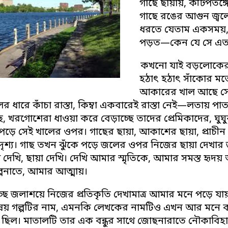
গাছে ছায়ায়, কীটপতঙ্গ
গাছে রঙের আগুন জ্বল
ধরতে যেতাম একসময়, আ
পড়ত—কেন যে সে এত 
কখনো যাই বড়লোকের পাড়
হঠাৎ হঠাৎ সাঁকোর ম
আকারের খাল আছে সেখ
র ধারে কাঁচা রাস্তা, কিম্বা একবারেই রাস্তা নেই—লতায় প
ে, খরগোশেরা ধাওয়া করে বেড়াচ্ছে তাদের প্রেমিকাদের, ঘু
া পড়ে সেই খালের ওপর। গাছের ছায়া, আকাশের ছায়া, প্রাচী
দৃশ্য। গাছ তখন ঝুঁকে পড়ে জলের ওপর নিজের ছায়া দেখার জ
দেখি, ছায়া দেখি। দেখি আমার স্মৃতিকে, আমার সমস্ত হৃদয়
পনাতে, আমার আত্মায়।
চ্ছ জলাশয়ে নিজের প্রতিকৃতি দেখামাত্র আমার মনে পড়ে 
িষয় গল্পটির নাম, এমনকি লেখকের নামটিও এখন আর মনে কর
 ছিল। মাতালটি তার এক বন্ধুর সাথে জোছনারাতে নৌকাবিহ