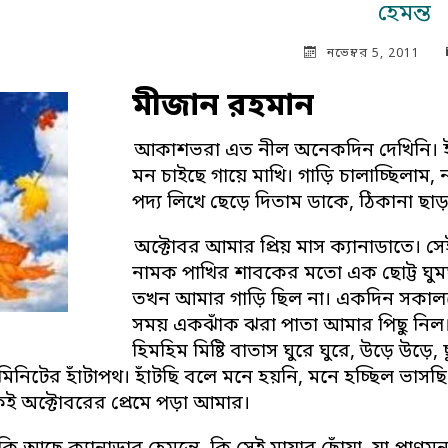
হেমন্ত
নভেম্বর 5, 2011
মীজান রহমান
আকাশভরা এত নীল অনেকদিন দেখিনি। ইচ
মন চাইছে গায়ে মাখি। গাড়ি চালাচ্ছিলাম,
পদ্য লিখে ছেড়ে দিতাম ডাকে, ঠিকানা ছ
অক্টোবর আমার প্রিয় মাস ক্যানাডাতে। স
নামক পাখির শাবকের মতো এক ছোট্ট ঘুমঘ
তখন আমার গাড়ি ছিল না। একদিন সকালবেলা
সময় একঝাঁক ঝরা পাতা আমার পিছু নিল। 
হিমহিম মিষ্টি বাতাস ঘুরে ঘুরে, উড়ে উড়ে
মিনিটের হাঁটাপথ। হাঁটছি বলে মনে হয়নি, মনে হচ্ছিল ভাস
ই অক্টোবরের প্রেমে পড়া আমার।