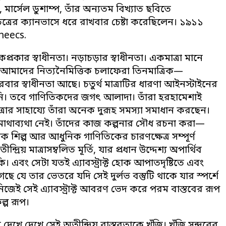
ী, মার্সেল ডুশাম্প, তাঁর অন্যতম বিখ্যাত ছবিতে
রচিত্রের ক্যানভাসে ধরে রাখবার চেষ্টা করেছিলেন। ১৯১১
heecs.
্রকার স্বাধীনতা। নড়াচড়ার স্বাধীনতা। একমাত্রা মানে
মাদের নিত্যনৈমিত্তিক চলাফেরা তিনমাত্রিক—
ার স্বাধীনতা আছে। চতুর্থ মাত্রাটির ধারণা আইনস্টাইনের
ি। তবে গাণিতিকদের জগৎ আলাদা। তাঁরা হরহামেশাই
ত্রার সাহায্যে তাঁরা অনেক দুরূহ সমস্যা সমাধান করছেন।
 মাথাব্যথা নেই। তাঁদের কাজ কল্পনার সৌধ রচনা করা—
ক শিল্প আর আধুনিক গাণিতিকের চারণক্ষেত্র সম্পূর্ণ
্রিয় মাত্রাসম্বলিত মূর্তি, যার প্রধান উদ্দেশ্য অপার্থিব
ি। এবং সেটা যতই এ্যাবস্ট্রাক্ট হোক আপাতদৃষ্টিতে এবং
যে তার ভেতরে যদি সেই দুর্লভ বস্তুটি থাকে যার স্পর্শে
িজেই সেই এ্যাবস্ট্রাক্ট আবরণ ভেদ করে পরম বাস্তবের রূপ
ল্প রূপ।
েখে দেখে সেই অতীন্দ্রিয় বাস্তবতাকে খুঁজি। খুঁজি সুন্দরের