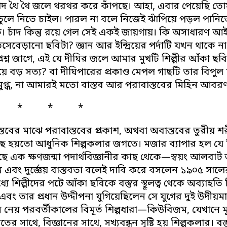
র চাঁদ থৈ থৈ জলে থরথর করে কাঁপছে। আহা, এবার পেয়েছি ত
ুলে নিতে চাইল। পারল না বলে নিজেই ঝাঁপিয়ে পড়ল পানি
ে। চাঁদ কিন্তু রয়ে গেল সেই একই জায়গায়। কি অসাধারণ আই
সেবেড়ানো ছবিটা? জ্ঞান আর ইন্দ্রিয়ের পর্দাটি যখন থাকে 
্রশ্ন জাগে, এই যে দীঘির জলে আমার মুখটি শিল্পীর আঁকা ছ
ে বড় সত্য? বা দীঘিপারের প্রকাণ্ড মেপল গাছটি তার বিপু
ুগ্ধ, না আমারই মতো বাস্তব আর পরাবাস্তবের মিহিন আবরণ ন
* * * *
্তবের মাঝে পরাবাস্তবের প্রকাশ, অথবা অবাস্তবের তুরীয় শরীরে 
ছে হয়তো আধুনিক শিল্পকলার জগতে। মজার ব্যাপার হল যে
ছে এক ক্ষণজন্মা পদার্থবিজ্ঞানীর কাছ থেকে—স্বয়ং আলবার্ট আইন
 এবং দুর্জ্ঞেয় বাস্তবতা বলেই দাবি করে বসলেন ১৯০৫ সালে
ে শিল্পীদের পটে আঁকা ছবিকে বস্তুর স্থূলত্ব থেকে অব্যাহতি দ
এবং তার প্রধান উদ্দীপনা যুগিয়েছিলেন সে যুগের দুই উদীয়
ম নেয় পরবর্তীকালের বিমূর্ত শিল্পধারা—কিউবিজম, যেখানে মূ
তের সাথে, বিজ্ঞানের সাথে, সখ্যবন্ধন সৃষ্টি হয় শিল্পকলার। ব