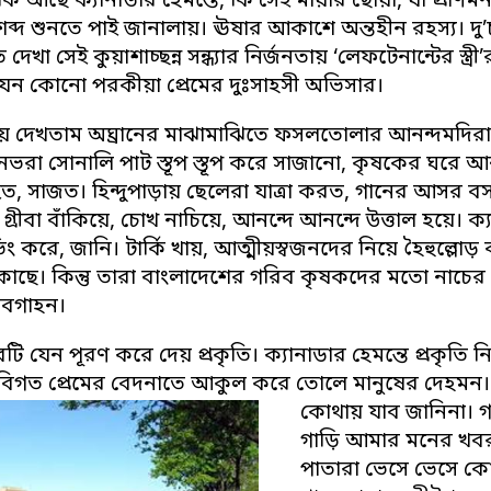
কি আছে ক্যানাডার হেমন্তে, কি সেই মায়ার ছোঁয়া, যা প্রা
শব্দ শুনতে পাই জানালায়। ঊষার আকাশে অন্তহীন রহস্য। 
 দেখা সেই কুয়াশাচ্ছন্ন সন্ধ্যার নির্জনতায় ‘লেফটেনান্টের 
 কোনো পরকীয়া প্রেমের দুঃসাহসী অভিসার।
 দেখতাম অঘ্রানের মাঝামাঝিতে ফসলতোলার আনন্দমদিরাতে 
ভরা সোনালি পাট স্তূপ স্তূপ করে সাজানো, কৃষকের ঘরে আন
ত, সাজত। হিন্দুপাড়ায় ছেলেরা যাত্রা করত, গানের আসর বস
, গ্রীবা বাঁকিয়ে, চোখ নাচিয়ে, আনন্দে আনন্দে উত্তাল হয়ে
িভিং করে, জানি। টার্কি খায়, আত্মীয়স্বজনদের নিয়ে হৈহুল্লো
 কাছে। কিন্তু তারা বাংলাদেশের গরিব কৃষকদের মতো নাচে
অবগাহন।
টি যেন পূরণ করে দেয় প্রকৃতি। ক্যানাডার হেমন্তে প্রকৃ
 বিগত প্রেমের বেদনাতে আকুল করে তোলে মানুষের দেহমন। 
কোথায় যাব জানিনা। 
গাড়ি আমার মনের খবর
পাতারা ভেসে ভেসে ক