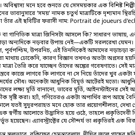
্রা। অবিশ্বাস্য মনে হবে শুনতে যে সেসময়কার এক বিশিষ্ট শিল্প
ের ভাবানুসারে ‘সময়’ নামক চতুর্থ মাত্রাটিকে দৃশ্যমান স্থি
া তাঁর এই ছবিটির ফরাসী নাম: Portrait de joueurs d’ec
 বা গাণিতিক মাত্রা জিনিসটা আসলে কি? সাধারণ ভাষায়, একপ
াড়া অন্যদিকে নড়বার উপায় নেই—একটি সরলরেখা যেমন। আ
িণ, পূর্বপশ্চিম, উপরনিচ, এই তিনদিকেই আমাদের নড়াচড়া করব
 মাথায় ঢোকেনি, কারণ বিজ্ঞান তখনও অতটা অগ্রসর হয়ন
 মাত্রা তৈরি করে যাচ্ছেন তাঁদের অঙ্কের গবেষণাতে। সেই মা
্তবে কাজে লাগবে কি লাগবে না সে নিয়ে তাঁদের খুব একটা
ৌন্দর্যের সৌধ। অনেকটা আধুনিক বিমূর্ত আর্টেরই মতো। আধুনি
দের লক্ষ্য মূর্তি বানানো, ভাবের মূর্তি, আইনস্টাইনের সেই অতীন্দ
তীক সৃষ্টি করা। হ্যাঁ, গণিতেরও একটা অপার্থিব রূপ আছে বৈক
ালে যতই সুদূরপরাহত মনে হোক তার প্রয়োগশীলতা, দেখা গেছে 
ক স্বর্গীয় আলোতে উদ্ভাসিত হয়ে ওঠে, তাহলে প্রকৃতিদেবী ন
ভূত হয়েছেন। এ্যাবস্ট্রাক্টের যে সৌন্দর্য তা প্রকৃতিরই এক বিক
্ত স্থূলভাবে, রক্লিফের হেমন্তবেলায়, দীঘির জলে গাছের ছবি দ