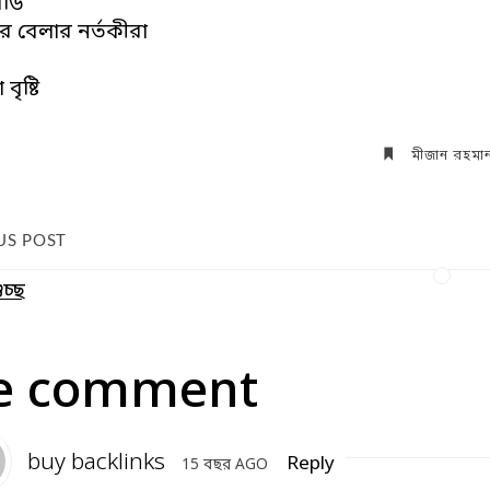
বডি
ঝের বেলার নর্তকীরা
বৃষ্টি
মীজান রহমা
US POST
চ্ছ
e comment
buy backlinks
Reply
15 বছর AGO