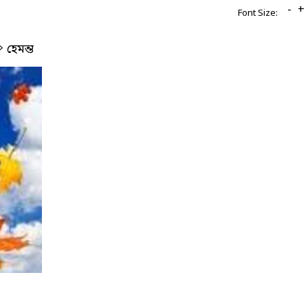
-
+
Font Size:
হেমন্ত