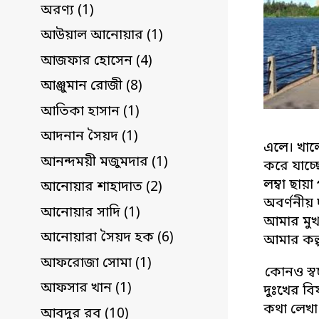
অরণ্য (1)
আউয়াল আনোয়ার (1)
আজফার হোসেন (4)
আঞ্জুমান রোজী (8)
আতিকা হাসান (1)
আদনান সৈয়দ (1)
এলে। খালে
আনন্দময়ী মজুমদার (1)
করে যাচ্ছ
লম্বা ছায়
আনোয়ার শাহাদাত (2)
অবর্ণনীয় 
আনোয়ার সাদি (1)
আমার মুখ 
আনোয়ারা সৈয়দ হক (6)
আমার কল্
আফরোজা সোমা (1)
কোনও স্ব
আফসার খান (1)
দুঃখের ব
কথা লেখা
আবদুর রব (10)