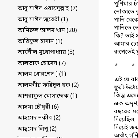
পূর্ণিমা
আবু সাঈদ ওবায়দুল্লাহ (7)
নৌকাতে ত
আবু সাঈদ জুবেরী (1)
পানি থেক
পানিতে ভে
আমিরুল আলম খান (20)
কি? তাই প
আরিফুল হাসান (1)
আমার চেয়
রূপেতেই ম
আর্যনীল মুখোপাধ্যায় (3)
আলতাফ হোসেন (7)
* 
আলম খোরশেদ ] (1)
এই যে বাস
আলমগীর ফরিদুল হক (2)
ফুটে উঠে
কিন্তু এসে
আশরাফুল মোসাদ্দেক (1)
এক অদৃশ্য
আসমা চৌধুরী (6)
বছরের মধ্য
আহমেদ নকীব (2)
দিয়েছিল, 
দিয়েই জন্
আহ্‌মেদ লিপু (2)
অর্থাৎ গণি