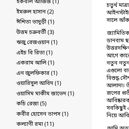
ইকবাল আজিজ (1)
চতুর্থ মাত
ইমরুল হাসান (2)
আইনস্টাইন
সালে আঁক
ঈশিতা ভাদুড়ী (1)
উত্তম চক্রবর্তী (3)
জ্যামিতিক
ডানবাম ছ
ঋজু রেজওয়ান (1)
উত্তরদক্ষ
এইচ বি রিতা (1)
আগে কারো
একরাম আলি (1)
নতুন নতুন
এগুলো বাস
এন জুলফিকার (1)
বিশুদ্ধ স
ওয়ারিসুল আবিদ (1)
আলাদা। তাঁ
রূপের প্র
ওয়াসিম মাকীম জাভেদ (1)
আবিষ্কারক
কচি রেজা (5)
সবকিছুই এ
কবীর হোসেন তাপস (1)
নিয়ে আবির্
কল্যাণী রমা (11)
আমি অত্যন