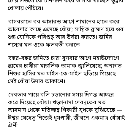
চোয়ালগুলোকে টান-টান করে তামাক খাচ্ছিল ভুট্টার
খোলায় পেঁচিয়ে।
বাসররাতে বর আসারও আগে শামানের হাতে করে
আবেদার কাছে এসেছে ধোঁয়া; সাগ্নিক ব্রাহ্মণ হয়ে ওর
শুষ্ক যোনিকে পরিশুদ্ধ আর উর্বরা করতে। জমির
শস্যের মত ওকে ফলবতী করতে।
বছর-বছর জমিতে চারা বুনবার আগে মহাউদ্যোগে
গ্রামের চাষীরা মাঙ্গলিক তামাক জ্বালিয়েছে; অনাগত
শিশুর হাসির মত মাইল-কে-মাইল ছড়িয়ে গিয়েছে
সেই ধোঁয়া উদার আকাশে।
দেবতার পায়ে বলি চড়ানোর সময় দিগন্ত আচ্ছন্ন
করে দিয়েছে ধোঁয়া। খড়্গনাসা দেবদূতের মত
আসমান থেকে মতিচ্ছন্ন শিকারী যূথকে বুঝিয়েছে —
ঈশ্বর যেহেতু নিজেই ধূমপায়ী, জীবনে একমাত্র ধোঁয়াই
ঐশী।