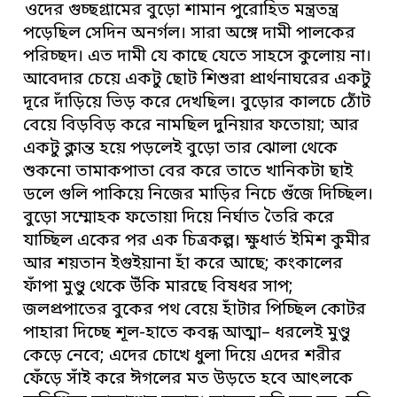
ওদের গুচ্ছগ্রামের বুড়ো শামান পুরোহিত মন্ত্রতন্ত্র
পড়েছিল সেদিন অনর্গল। সারা অঙ্গে দামী পালকের
পরিচ্ছদ। এত দামী যে কাছে যেতে সাহসে কুলোয় না।
আবেদার চেয়ে একটু ছোট শিশুরা প্রার্থনাঘরের একটু
দূরে দাঁড়িয়ে ভিড় করে দেখছিল। বুড়োর কালচে ঠোঁট
বেয়ে বিড়বিড় করে নামছিল দুনিয়ার ফতোয়া; আর
একটু ক্লান্ত হয়ে পড়লেই বুড়ো তার ঝোলা থেকে
শুকনো তামাকপাতা বের করে তাতে খানিকটা ছাই
ডলে গুলি পাকিয়ে নিজের মাড়ির নিচে গুঁজে দিচ্ছিল।
বুড়ো সম্মোহক ফতোয়া দিয়ে নির্ঘাত তৈরি করে
যাচ্ছিল একের পর এক চিত্রকল্প। ক্ষুধার্ত ইমিশ কুমীর
আর শয়তান ইগুইয়ানা হাঁ করে আছে; কংকালের
ফাঁপা মুণ্ডু থেকে উঁকি মারছে বিষধর সাপ;
জলপ্রপাতের বুকের পথ বেয়ে হাঁটার পিচ্ছিল কোটর
পাহারা দিচ্ছে শূল-হাতে কবন্ধ আত্মা– ধরলেই মুণ্ডু
কেড়ে নেবে; এদের চোখে ধুলা দিয়ে এদের শরীর
ফেঁড়ে সাঁই করে ঈগলের মত উড়তে হবে আৎলকে