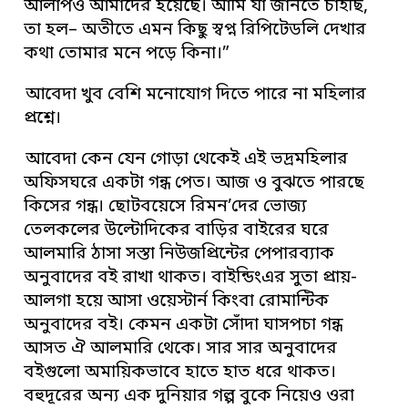
আলাপও আমাদের হয়েছে। আমি যা জানতে চাইছি,
তা হল– অতীতে এমন কিছু স্বপ্ন রিপিটেডলি দেখার
কথা তোমার মনে পড়ে কিনা।”
আবেদা খুব বেশি মনোযোগ দিতে পারে না মহিলার
প্রশ্নে।
আবেদা কেন যেন গোড়া থেকেই এই ভদ্রমহিলার
অফিসঘরে একটা গন্ধ পেত। আজ ও বুঝতে পারছে
কিসের গন্ধ। ছোটবয়েসে রিমন’দের ভোজ্য
তেলকলের উল্টোদিকের বাড়ির বাইরের ঘরে
আলমারি ঠাসা সস্তা নিউজপ্রিন্টের পেপারব্যাক
অনুবাদের বই রাখা থাকত। বাইন্ডিংএর সুতা প্রায়-
আলগা হয়ে আসা ওয়েস্টার্ন কিংবা রোমান্টিক
অনুবাদের বই। কেমন একটা সোঁদা ঘাসপচা গন্ধ
আসত ঐ আলমারি থেকে। সার সার অনুবাদের
বইগুলো অমায়িকভাবে হাতে হাত ধরে থাকত।
বহুদূরের অন্য এক দুনিয়ার গল্প বুকে নিয়েও ওরা