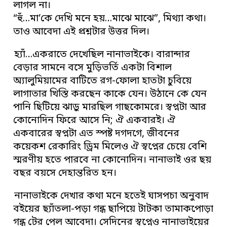
লাগল না।
“হুঁ…মা’কে দেখি মনে হয়…মাঝে মাঝে”, মিথ্যা কথা।
তাও আবেদা এই প্রশ্নটার উত্তর দিল।
হ্যাঁ…একরাতে দেখেছিল নানাভাইকে। বারান্দার
বেড়ার সামনে বসে মুড়িভর্তি একটা বিশাল
অ্যালুমিয়ামের বাটিতে রগ-ফোলা হাতটা চুবিয়ে
লাগাতার খিস্তি করছেন কাকে যেন। উঠানে কে যেন
পানি ছিটিয়ে ঝাড়ু মারছিল গাছকোমরে। স্বপ্নটা আর
কোনোদিন ফিরে আসে নি; ঐ একবারই। ঐ
একবারের স্বপ্নটা এত স্পষ্ট দগদগে, জীবনের
কয়েকশ রেকারিং ড্রিম মিলেও ঐ স্বপ্নের চেয়ে বেশি
স্মরণীয় হতে পারবে না কোনোদিন। নানাভাই ওর ছয়
বছর বয়সে দেহান্তরিত হন।
নানাভাইকে দেখার কথা মনে হতেই ঘাসপচা অনুবাদ
বইয়ের ছ্যাঁতলা-পড়া গন্ধ ছাপিয়ে টাটকা তামাকপোড়া
গন্ধ টের পেল আবেদা। সেদিনের স্বপ্নেও নানাভাইয়ের