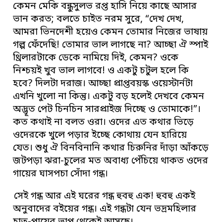
কেমন মেকি বন্ধুসুলভ রপ্ত হাসি নিয়ে কাছে আসার
ভান করত; বলতে চাইত নরম সুরে, “দেখ দেখ,
আমরা ভিনদেশী হয়েও কেমন তোমার নিজের ভাষায়
গল্প ফেঁদেছি! তোমার ভাল লাগছে না? আচ্ছা ঐ স্পাই
থ্রিলারটাকে ডেকে নামিয়ে দিই, কেমন? ওকে
নিশ্চয়ই খুব ভাল লাগবে! ও একটু চটুল হলে কি
হবে? দিলটা দরাজ। আচ্ছা প্রাপ্তবয়স্ক ওয়েস্টার্নটা
এখনি খুলো না কিন্তু। একটু বড় হলেই দেখবে কেমন
অদ্ভূত পেট চিনচিন সারপ্রাইজ দিচ্ছে ও তোমাকে!”।
কত কথাই না বলত ওরা। ওদের এত কথার ভিড়ে
ওদেরকে খুলে পড়ার ইচ্ছে কোথায় যেন হারিয়ে
যেত। শুধু ঐ বিনবিনানি কথার চিরুনির দাঁড়া আঁকড়ে
জটপড়া ঝরা-চুলের মত অবাধ্য পেঁচিয়ে থাকত ওদের
গায়ের ঘাসপচা সোঁদা গন্ধ।
সেই গন্ধ আর এই ঘরের গন্ধ হুবহু এক! হুবহু একই
অনুবাদের বইয়ের গন্ধ। এই গন্ধটা যেন ভদ্রমহিলার