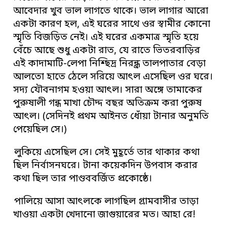
আবেদার খুব ভাল লাগতে থাকে। ভাল লাগার আরো
একটা কারণ হল, এই ঘরের সাথে ওর স্বামীর কোনো
স্মৃতি বিজড়িত নেই। এই ঘরের একমাত্র স্মৃতি হয়ে
বেঁচে আছে শুধু একটা রাত, যে রাতে ভিতরবাড়ির
এই কাদামাটি-লেপা নিশ্ছিদ্র নিরন্ধ্র তালপাতার বেড়া
আলতো হাতে ঠেলে সরিয়ে আৎল এসেছিল ওর ঘরে।
সদ্য যৌবনাগম হওয়া আৎল। সারা অঙ্গে তামাকের
পুরুষালী গন্ধ মাখা চৌদ্দ বছর অতিক্রম করা পুরুষ
আৎল। (সেদিনই প্রথম আইনত ধোঁয়া টানার অনুমতি
পেয়েছিল সে।)
লুকিয়ে এসেছিল সে। সেই মুহূর্তে তার থাকার কথা
ছিল নির্বাসনঘরে। টানা কয়েকদিন উপবাস করার
কথা ছিল তার পাণ্ডববর্জিত প্রকোষ্ঠে।
পালিয়ে আসা আৎলকে লাগছিল গ্রামবাসীর তাড়া
খাওয়া একটা খেদানো জাগুয়ারের মত। আহা রে!