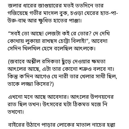
জলার ধারের জাগুয়ারের মতই ততদিনে তার
গজিয়েছে গভীর মাংসল বুক, চওড়া ঘেরের হাত-পা-
উরু-বাহু আর ক্ষুধিত হাতের পাঞ্জা।
“সবই তো আছে! লেজটা কই রে তোর? দে দেখি
কোথায় লুকায়া রাখছস চোট্টা বিলাই!”, আবেদা
সেদিন খিলখিল হেসে বলেছিল আৎলকে।
(জবাবে অশ্লীল রসিকতা ছুঁড়ে দেওয়ার ক্ষমতা
আৎলের আছে, এটা তার কোনো শত্রুও বলবে না।
কিন্তু ক’দিন আগেও যে নারী তার খেলার সাথী ছিল,
তাকে লজ্জা কিসের?)
এখনো মনে আছে আবেদার। আৎলের উপনয়নের
রাত ছিল তখন। উৎসবের ঘটা ঠিকমত মজে নি
তখনো।
বাইরের উঠানে পাড়ার লোকের মাতাল নাচের হল্লা