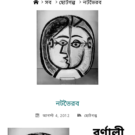
Home
সব
ছোটগল্প
নটভৈরব
নটভৈরব
আগস্ট 4, 2012
ছোটগল্প
বর্ণালী