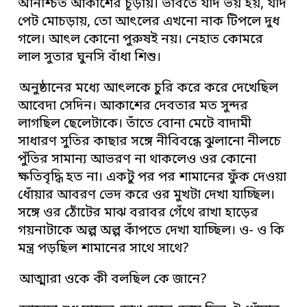
অনিশ্চিত আকাশের চূড়ায়। ভাবতে যদি ভয় হয়, যদি
পেট মোচড়ায়, তো আৎলের এখনো নাক টিপলে দুধ
গলে। আৎল কোনো পুরুষই নয়। নেহাত কোমরে
লাল সুতার ঘুনসি বাঁধা শিশু।
অনুষ্ঠানের মধ্যে আৎলকে চুরি করে করে দেখেছিল
আবেদা সেদিন। আকাশের দেবতার মত সুন্দর
লাগছিল ছেলেটাকে। তাঁতে বোনা মেটে বাদামী
সাধারণ সুতির কাছার সঙ্গে নীবিবন্ধে ঝুলানো নীলচে
পুঁতির সামান্য আভরণ না থাকলেও ওর কোনো
ক্ষতিবৃদ্ধি হত না। একটু পর পর শামানের ফুঁক দেওয়া
ধোঁয়ার আবরণ ভেদ করে ওর মুখটা দেখা যাচ্ছিল।
সঙ্গে ওর ঠোঁটের মাঝ বরাবর গেঁথে রাখা হাড়ের
গয়নাটাকে অল্প অল্প কাঁপতে দেখা যাচ্ছিল। ও- ও কি
মন্ত্র পড়ছিল শামানের সাথে সাথে?
আত্মারা ওকে কী বলছিল কে জানে?