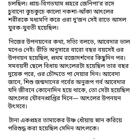
চলছিল। প্রায়-বিগতযাম প্রহরে জেনিপা’র রসে
চুবানো কুচকুচে কালো নকশা-আঁকা আৎলের
শরীরকে মধ্যমণি করে ওরা দু’জন সেই রাতে আসল
যুবক-যুবতী হয়েছিল।
নিজের উপনয়নের কথা, সত্যি বলতে, আবেদার ভাল
মনেও নেই। রীতি অনুসারে বারো বছর বয়সেই ওর
উপনয়ন হয়েছিল, প্রথম রজোদর্শনের কিছুদিন পর।
সমবয়সী ছেলে বিধায় আৎলেরটা হয়েছিল তার বছর
দুয়েক পরে, ওর চৌদ্দতে পা দেয়ার দিন। আবেদা
জানে, শিশু জন্মদানের গর্বের অনুরূপ গর্ব আবেদার
যদি জীবনে কোনোদিন হয়ে থাকে, তো সেটা হয়েছিল
আৎলের যৌবনপ্রাপ্তির দিনে— আৎলের উপনয়ন
উৎসবে।
টানা একপ্রহর তামাকের উষ্ণ ধোঁয়ায় স্নান করিয়ে
পরিশুদ্ধ করা হয়েছিল সেদিন আৎলকে।