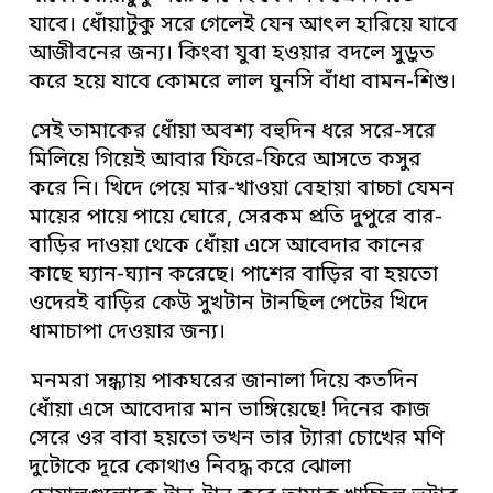
যাবে। ধোঁয়াটুকু সরে গেলেই যেন আৎল হারিয়ে যাবে
আজীবনের জন্য। কিংবা যুবা হওয়ার বদলে সুড়ুত
করে হয়ে যাবে কোমরে লাল ঘুনসি বাঁধা বামন-শিশু।
সেই তামাকের ধোঁয়া অবশ্য বহুদিন ধরে সরে-সরে
মিলিয়ে গিয়েই আবার ফিরে-ফিরে আসতে কসুর
করে নি। খিদে পেয়ে মার-খাওয়া বেহায়া বাচ্চা যেমন
মায়ের পায়ে পায়ে ঘোরে, সেরকম প্রতি দুপুরে বার-
বাড়ির দাওয়া থেকে ধোঁয়া এসে আবেদার কানের
কাছে ঘ্যান-ঘ্যান করেছে। পাশের বাড়ির বা হয়তো
ওদেরই বাড়ির কেউ সুখটান টানছিল পেটের খিদে
ধামাচাপা দেওয়ার জন্য।
মনমরা সন্ধ্যায় পাকঘরের জানালা দিয়ে কতদিন
ধোঁয়া এসে আবেদার মান ভাঙ্গিয়েছে! দিনের কাজ
সেরে ওর বাবা হয়তো তখন তার ট্যারা চোখের মণি
দুটোকে দূরে কোথাও নিবদ্ধ করে ঝোলা