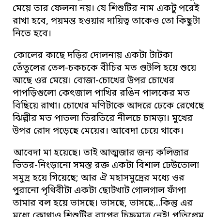
মেয়ে তার ফেলনা নয়। যে শিশুটির নাম একটু পরেই
রাখা হবে, পয়মন্ত হওয়ার দায়িত্ব তাকেও তো কিছুটা
নিতে হবে।
কোলের কাছে দড়ির দোলনায় একটা টাটকা
তেঁতুলের তেল-চকচকে বীচির মত গুটলি হয়ে শুয়ে
আছে ওর মেয়ে। বোজা-চোখের উপর চোখের
পাপড়িগুলো কেৎজাল পাখির রঙিন পালকের মত
বিছিয়ে রাখা। চোখের মণিটাকে আদরে ঢেকে রেখেছে
ঝিল্লীর মত পাতলা তিরতিরে নীলচে চামড়া। মুখের
উপর রোদ পড়েছে মেয়ের। আবেদা চেয়ে থাকে।
আবেদা মা হয়েছে। তাই আত্মজার জন্য কলিজার
ভিতর-নিংড়ানো সমস্ত রক্ত একটা বিশাল ঢেউতোলা
সমুদ্র হয়ে গিয়েছে; আর ঐ মহাসমুদ্রের মধ্যে ওর
পুরানো পৃথিবীটা একটা ছোটখাট গোলগাল ফাঁপা
তামার বল হয়ে ভাসছে। ভাসছে, ভাসছে…কিন্তু এর
মধ্যে কোথাও শিশুটির বাপের চিহ্নমাত্র নেই! পতিপ্রেম