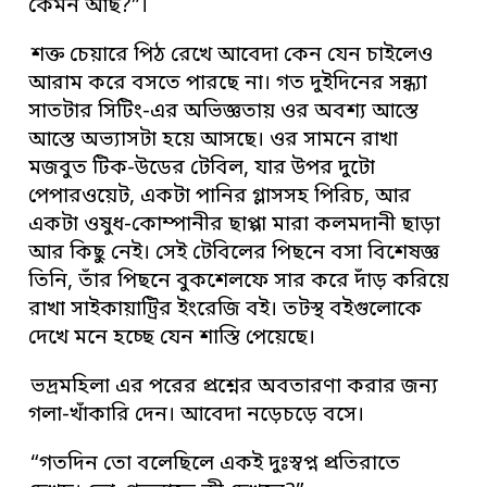
কেমন আছ?”।
শক্ত চেয়ারে পিঠ রেখে আবেদা কেন যেন চাইলেও
আরাম করে বসতে পারছে না। গত দুইদিনের সন্ধ্যা
সাতটার সিটিং-এর অভিজ্ঞতায় ওর অবশ্য আস্তে
আস্তে অভ্যাসটা হয়ে আসছে। ওর সামনে রাখা
মজবুত টিক-উডের টেবিল, যার উপর দুটো
পেপারওয়েট, একটা পানির গ্লাসসহ পিরিচ, আর
একটা ওষুধ-কোম্পানীর ছাপ্পা মারা কলমদানী ছাড়া
আর কিছু নেই। সেই টেবিলের পিছনে বসা বিশেষজ্ঞ
তিনি, তাঁর পিছনে বুকশেলফে সার করে দাঁড় করিয়ে
রাখা সাইকায়াট্রির ইংরেজি বই। তটস্থ বইগুলোকে
দেখে মনে হচ্ছে যেন শাস্তি পেয়েছে।
ভদ্রমহিলা এর পরের প্রশ্নের অবতারণা করার জন্য
গলা-খাঁকারি দেন। আবেদা নড়েচড়ে বসে।
“গতদিন তো বলেছিলে একই দুঃস্বপ্ন প্রতিরাতে