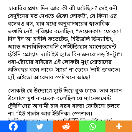
চাকরির প্রথম দিন আর কী কী ঘটেছিল? সেই ধনী
বেদুইনের মত দেখতে গুঁফো লোকটা, যে কিনা ওর
বসেরও বস, যার মধ্যে অনুবাদঘরের স্বাভাবিক
ভণ্ডামি নেই, পরিষ্কার বলেছিল, “ওয়েলকাম ফোক্‌স!
দিস ইস আ হাইলি কভেটেড, হিউজলি ডিম্যান্ডিং,
অ্যান্ড আনবিলিভ্যাবলি প্রেস্টিজিয়াস ম্যানেজমেন্ট
ট্রেইনি প্রোগ্রাম দ্যাট ইউ হ্যাভ বিন এনরোলড্‌ ইনটু।”।
ধরা-ছোঁয়ার বাইরের এই লোকটা মুগ্ধ শ্রোতাদের
প্রতিবছর বলে তাকে ‘স্যার’ না ডেকে ‘ভাই’ ডাকতে।
হ্যাঁ, এইতো আবেদার স্পষ্ট মনে আছে!
লোকটা যে উদ্যোগে স্যুট দিয়ে বুক ঢাকে, তার সমান
উদ্যোগে মুখ না-ঢেকে বলেছিল যে ম্যানেজমেন্ট
ট্রেইনি’দের আগামী চার বছর বাচ্চা ফোটানো চলবে
না। “ইউ গার্লস আর ইউনিক। স্পেশাল।
ইররিপ্লেসেবল। আ লং ম্যাটার্নিটি লিভ উইল হার্ম
ইয়োর ক্যারিয়ার ইন ওয়েজ ইউ ক্যানট ইম্যাজিন”,