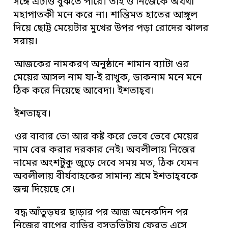
সঙ্গে এটাও বুঝতে পারে। তাই ও নিজেকে অযথা
মহাপাতকী মনে করে না। শান্তিমত হাতের আঙ্গুল
দিয়ে ছোট্ট মেয়েটার মুখের উপর পড়া রোদের ঝালর
সরায়।
আজকের নামকরণ অনুষ্ঠানে শামান ব্যাটা ওর
মেয়ের আসল নাম যা-ই রাখুক, ডাকনাম মনে মনে
ঠিক করে নিয়েছে আবেদা। ইশতাহ্‌ব।
ইশতাহ্‌ব।
ওর বাবার তো আর কষ্ট করে ভেবে ভেবে মেয়ের
নাম বের করার দরকার নেই। অবলীলায় নিজের
নামের অংশটুকু জুড়ে দেবে সময় মত, ঠিক যেমন
অবলীলায় বীর্যবাহকের সামান্য শ্রমে ইশতাহ্‌বকে
জন্ম দিয়েছে সে।
বদ্ধ আঁতুড়ঘর ছাড়ার পর আজ অনেকদিন পর
নিজের বাপের বাড়ির বসতভিটায় ফেরত এসে