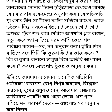
আসমানি নীল শাড়িটাও একটা অনুবাদ করা শাড়ি।
ডানহাতের সোনার চিকন চুড়িজোড়া দেখতেও লাগছে
যেন বার বার ঘষে-মেজে অনুবাদ করা। যে পাট-পাট
শৃংখলায় উনি রোগীদের ফাইল সাজিয়ে রাখেন, তাতে
ডটপেন দিয়ে সযত্নে সাইডনোট লেখেন গোটা গোটা
অক্ষরে, ‘টুক’ শব্দ করে পিরিচে আধখালি গ্লাস রাখেন,
নতুন করে প্রশ্ন সাজিয়ে নরম কাশি কেশে গলা
পরিষ্কার করেন—সব, সব অনুবাদ করা। ছুটির দিনে
বাড়িতে বসে তিনি কি কুরুশ কাঁটার কাজ করেন?
কিংবা বুয়ার বানানো হালুয়া দিয়ে অতিথি আপ্যায়ন
করেন? করলে সেগুলোও টুকটাক অনুবাদ করা।
উনি যে কায়দায় আবেদার আবেগিক গতিবিধি
পর্যবেক্ষণ করবেন, রোগ-নির্ণয় করবেন, বিশ্লেষণ
করবেন, ঘুমের ওষুধ দেবেন, আবেদার হাজব্যান্ড
আরিফকে ওয়েটিং রুম থেকে ডেকে এনে পাশে
বসিয়ে শলাপরামর্শ দেবেন—ওগুলোও সব অনুবাদ
করা নিদান।