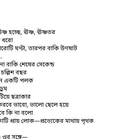
ঊষ্ণ হচ্ছে, ঊষ্ণ, ঊষ্ণতর
া ধরো
রোটি ঘণ্টা, তারপর বাকি উণষাট
…
 না বাকি শেষের সেকেন্ড
চল্লিশ বছর
নে একটি পলক
ড়ুম
িয়ে ছত্রাকার
রবে ভাবো, ভালো ছেলে হয়ে
বে কি না বলো
টি প্রায় লোক—প্রত্যেকের মাথায় পৃথক
 ওর সঙ্গে—