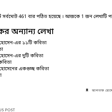
ি সর্বমোট 461 বার পঠিত হয়েছে । আজকে 1 জন লেখাটি পড
র অন্যান্য লেখা
োসেন-এর ১১টি কবিতা
তা
োসেন-এর দুটি কবিতা
কবিতা
োসেনের একগুচ্ছ কবিতা
া
আলতাফ হোস
US POST