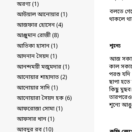
অরণ্য (1)
বলতে গেলে
আউয়াল আনোয়ার (1)
থাকলে থা
আজফার হোসেন (4)
আঞ্জুমান রোজী (8)
শূন্যে
আতিকা হাসান (1)
আদনান সৈয়দ (1)
আজ সকাল
কাল সকাল
আনন্দময়ী মজুমদার (1)
পরশু যদি 
আনোয়ার শাহাদাত (2)
ছাপা হতে 
আনোয়ার সাদি (1)
কিছু মুছব
তারপরেও 
আনোয়ারা সৈয়দ হক (6)
শূন্যে আঙ
আফরোজা সোমা (1)
আফসার খান (1)
আবদুর রব (10)
কফি জেগ