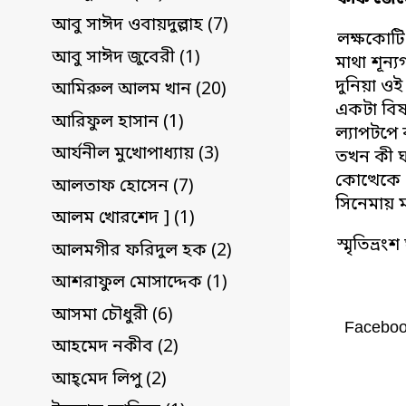
আবু সাঈদ ওবায়দুল্লাহ (7)
লক্ষকোটি
আবু সাঈদ জুবেরী (1)
মাথা শূন্য
দুনিয়া ও
আমিরুল আলম খান (20)
একটা বিষ
আরিফুল হাসান (1)
ল্যাপটপে
আর্যনীল মুখোপাধ্যায় (3)
তখন কী 
কোত্থেকে 
আলতাফ হোসেন (7)
সিনেমায় ম
আলম খোরশেদ ] (1)
স্মৃতিভ্র
আলমগীর ফরিদুল হক (2)
আশরাফুল মোসাদ্দেক (1)
আসমা চৌধুরী (6)
Facebo
আহমেদ নকীব (2)
আহ্‌মেদ লিপু (2)