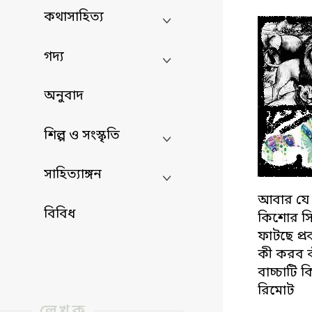
কথাসাহিত্য
গদ্য
অনুবাদ
শিল্প ও সংস্কৃতি
সাহিত্যাঙ্গন
আবার যে
বিবিধ
কিশোর সি
ফাটছে প্
কী করব 
বাচ্চাটি 
রিমোট
লেখক