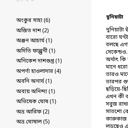
দুনিয়াটা
অংকুর সাহা (6)
দুনিয়াটা 
অজিত দাশ (2)
বারো ঘণ্ট
অঞ্জন আচার্য (1)
বলছে এগা
অদিতি ফাল্গুনী (1)
সেকেন্ডও
অর্থাৎ কি
অনিকেশ দাশগুপ্ত (1)
মানে ধরো 
অপর্ণা হাওলাদার (4)
তারও মা
অবনি অনার্য (1)
তারপর গু
ছড়িয়ে-ছিট
অব্যয় অনিন্দ্য (1)
এখন কী ক
অভিষেক ঘোষ (1)
সবুজ রাখ
সাতশো কো
অভ্র আরিফ (2)
কারুকাজ
অভ্র ঘোষাল (5)
লড়ছেও এ