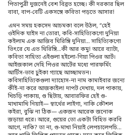
পিতাপুত্রী দুজনেই বেশ বিব্রত হচ্ছে। কী দরকার ছিল
বাবা, বাপ-বেটি একসঙ্গে কবিতা পড়তে আসার!
এমন সময় হকসেদ আচমকা বলে উঠল, “হেই
ওইদিক যাইস না তোরা, কবি-সাহিত্যিকগো দুনিয়া
কইলাম এক আজিব ঘিরিঙ্গি দুনিয়া… সাহিত্যিকগো
ভিৎরে যে এত ঘিরিঙ্গি…কী আর কমু! আরে ব্যাটা,
কবিতা সাহিত্য এইগুলা হইলো-গিয়া পিওর আর্ট।
আইজকাল দেহি পিওর আর্টের মধ্যে পারফর্মিং
আর্টিস-ভাব ঢুইকা গ্যাছে আচ্ছামতন।
কবিসাহিত্যিকগুলা দ্যাহোস-না নাম কামাইবার জন্যে
কীই-না করে আজকাইল! দাপট দেখায়, দল পাকায়,
খিচড়ি পাকায়, গু ছিটায়, আবারফির হেই গু-
মাখামাখি নিয়াই— স্বার্থের লাইগা, নাকি কৌশল
কইরা, বুঝি না ঠিক— একজন আরেক জনোক
জড়ায়া ধরে। আরে, গুয়ের তো একটা বিহিত করবি
আগে, নাকি? তা না, গু-মাখা নিয়াই লেপচালেপচি…