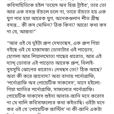
কবিসাহিত্যিক হইল ‘ভয়েস অব হিজ ট্রাইব’, তার তো
আর এক বসন্ত বাঁচলে চলে না, তারে বাঁচতে হয় এক
যুগ পার হয়া আরেক যুগ, অনেকগুলান শীত গ্রীষ্ম
বসন্ত… কী কস মোমিন? ঠিক কিনা? আরে! কথা কস
না যে, আজব!”
“আর ওই যে দুইটা গ্রুপ দেখতাছস, এক গ্রুপ গিয়া
বইছে ওই যে হাজামজা ডোবাটার ওই পাড়োত,
হোগলা আর শিয়ালমোতা গাছের ধারোত, আর এই
দ্যাখ্ ডোবার এই পাড়োত আরেক গ্রুপ, বিলাই-
সুমসুমি ঝোপের ধারোত। দেখছস তো? ঠিক আছে?
অরা কী করে জানোস? অরা বানায় পর্নোগ্রাফি,
‘পর্নোগ্রাফি অব পোয়েটিক সাকসেস’, মানে হইলো-
গিয়া খ্যাতির পর্নোগ্রাফি, সাফল্যের পর্নোগ্রাফি।
পোয়েটিক সাকসেস শুইনা আবার-জানি মনে করোস
না যে খালি কবিসাফল্যের কথা কইতাছি। ওইটা মনে
কর ওই যে ‘পোয়েটিক জাস্টিস’ না কী-জানি একটা