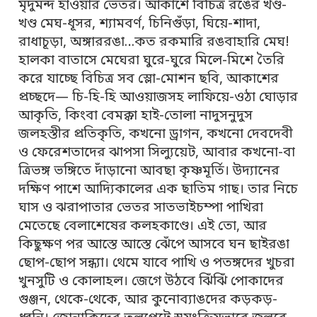
মৃদুমন্দ হাওয়ার ভেতর। আকাশে বিচিত্র রঙের খণ্ড-
খণ্ড মেঘ-ধূসর, শ্যামবর্ণ, চিনিগুঁড়া, ঘিয়ে-শাদা,
রাধাচূড়া, অঙ্গাররঙা…কত রকমারি রঙবাহারি মেঘ!
হালকা বাতাসে মেঘেরা ঘুরে-ঘুরে মিলে-মিশে তৈরি
করে যাচ্ছে বিচিত্র সব স্লো-মোশন ছবি, আকাশের
প্রচ্ছদে— চি-হি-হি আওয়াজসহ লাফিয়ে-ওঠা ঘোড়ার
আকৃতি, কিংবা বেমক্কা হাই-তোলা নাদুসনুদুস
জলহস্তীর প্রতিকৃতি, কখনো ড্রাগন, কখনো দেবদেবী
ও ফেরেশতাদের ঝাপসা সিল্যুয়েট, আবার কখনো-বা
ত্রিভঙ্গ ভঙ্গিতে দাঁড়ানো আবছা কৃষ্ণমূর্তি। উদ্যানের
দক্ষিণ পাশে আদ্যিকালের এক ছাতিম গাছ। তার নিচে
ঘাস ও ঝরাপাতার ভেতর সাতভাইচম্পা পাখিরা
মেতেছে বেলাশেষের কলহকাণ্ডে। এই তো, আর
কিছুক্ষণ পর আস্তে আস্তে ঝেঁপে আসবে ঘন ছাইরঙা
ছোপ-ছোপ সন্ধ্যা। থেমে যাবে পাখি ও পতঙ্গদের খুচরা
খুনসুটি ও কোলাহল। জেগে উঠবে ঝিঁঝিঁ পোকাদের
গুঞ্জন, থেকে-থেকে, আর কুনোব্যাঙদের কড়কড়-