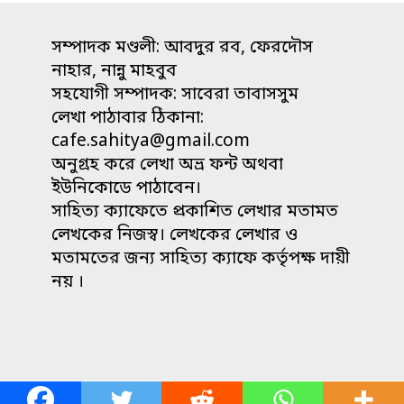
সম্পাদক মণ্ডলী: আবদুর রব, ফেরদৌস
নাহার, নান্নু মাহবুব
সহযোগী সম্পাদক: সাবেরা তাবাসসুম
লেখা পাঠাবার ঠিকানা:
cafe.sahitya@gmail.com
অনুগ্রহ করে লেখা অভ্র ফন্ট অথবা
ইউনিকোডে পাঠাবেন।
সাহিত্য ক্যাফেতে প্রকাশিত লেখার মতামত
লেখকের নিজস্ব। লেখকের লেখার ও
মতামতের জন্য সাহিত্য ক্যাফে কর্তৃপক্ষ দায়ী
নয় ।