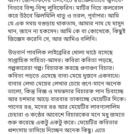
ধ্বনি। জোনাকিদের তলপেটে স্বয়ংক্রিয়ভাবে জ্বলবে-
নিভবে বিন্দু-বিন্দু লুসিফেরিন। মাটির নিচে কলরোল
করে উঠবে ঝিলমিলি ধাতু ও তরল, পূর্বাপর। আমি
যে এক সময় বগুড়ায় থাকতাম, আমার নাম যে মাসুদ
খান, জানে না হকসেদ। আমি কে বা কোত্থেকে, কিছুই
জিজ্ঞেস করেনি সে, আর আমিও বলিনি।
উডবার্ন পাবলিক লাইব্রেরির খোলা মাঠে বসেছে
সাপ্তাহিক সাহিত্য-আসর। কবিরা কবিতা পড়ছে,
গল্পকারেরা গল্প। বিচারক করছে গুণাগুণ বিচার।
কবিতা পড়তে এসেছে বাবা-মেয়ে দুজনে একসাথে।
বাবার লেখা মেয়ের লেখার চেয়ে গুণে-মানে অনেক
ভালো, কিন্তু বিজ্ঞ ও সমঝদার বিচারক পান চিবাচ্ছে
আর চশমার আড়ে বারবার তাকাচ্ছে মেয়েটির দিকে।
পানের রঙ, মনের রঙ আর মেয়েটির লাবণ্যলালিম
চেহারা ও কণ্ঠের আবেশে বিচারকের মনে মধু জমতে
শুরু করেছে একটু একটু করে। মেয়েটির কবিতার
প্রশংসায় ভাসিয়ে দিচ্ছেন অনেক কিছু। এতে