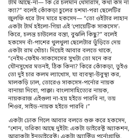
টার্ম আছে-না— কি রে চলমান থেসারাস, কথা কস না
ক্যা?” বলেই কোঁকড়া চুলের চশমা-পরা ছেলেটির
জুলফি ধরে টান মারে হকসেদ— “তো ওইটার লাহান
একটা টার্ম হইলো-গিয়া এই ‘পোয়েটিক সাকসেস’
।
কিরে, চলন্ত চাউলের বস্তা, বুঝলি কিছু?” বলেই
হকসেদ বাঁ-পাশের থুলথুলা ছেলেটার ভুঁড়িতে দেয়
একটা রাম খোঁচা। দিয়েই আবার বলতে থাকে,
“নেইম-ফেইম-সাকসেসের সুখটা তো মনে কর
যৌনসুখের মতনই, ঠিক কিনা? কিরে কোঁকড়া, তুইও
তো দুই চার কলম ল্যাখোস, যা ব্যবস্থা-উবুস্থা কর,
মালকড়ি ঢাল, তোরেও সাকসেস-পর্নোর নায়ক
বানায়া দিবো, পাক্কা। বাংলাসাহিত্যের নায়ক,
নায়করাজ এইগুলা না-হয় হইতে পারবি না, তয়
শিওর, সাইড-নায়ক হইতে পারবি ।”
একটা ঢোক গিলে আবার বলতে শুরু করে হকসেদ,
“শোন, তরিকা আছে দুইটা: একটা ডাইরেক্ট অ্যাকশন,
আরাকটা ইনডাইরেক্ট। একটা অ্যাক্টিভ পর্নোগ্রাফি,