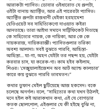
আরাকটা প্যাসিভ। ডোবার ওইধারোত যে গ্রুপটা,
ওইটা বানায় অ্যাক্টিভ, আর এই পারেরটা প্যাসিভ।
অ্যাক্টিভ গ্রুপটা রাজধানী থেইকা হরহামেশা
হেভিওয়েট সব সাহিত্যিকগো দাওয়াত কইরা
আনতাছে। তারা আইসা সমানে সাট্টিফিকেট দিতাছে
কে সাহিত্যের নায়ক, কে নায়িকা, আর কে কে
নায়করাজ, নায়িকরাজ্ঞী। প্যাসিভগুলার তরিকা
অবশ্য আলাদা। সবই বুঝতে পারবি, আহিস্তা-
আহিস্তা… যা-গা, অহন যেইটা তর পছন্দ হয়, যেইটা
করবার চাস, যা করেক-গা। কাম হইব কইলাম,
শিওর। ‘সেক্সুয়ালাইজেশন অব আর্ট অ্যান্ড কালচার’
কারে কয় বুঝতে পারবি ভাবমতন।”
কথার তুফান মেইল ছুটিয়েছে আজ হকসেদ। বকে
চলেছে অনর্গল। বলে, “সাহিত্যের কথা যখন উঠলই,
মনে হইল কই আরাকখান কথা, এই যে বোগড়ার
কতক ছোলপোল, এইগুলার যে কী হইছে বুঝি না,