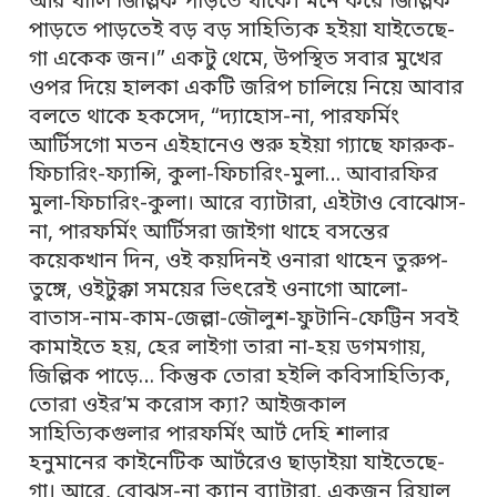
আর খালি জিল্লিক পাড়তে থাকে। মনে করে জিল্লিক
পাড়তে পাড়তেই বড় বড় সাহিত্যিক হইয়া যাইতেছে-
গা একেক জন।” একটু থেমে, উপস্থিত সবার মুখের
ওপর দিয়ে হালকা একটি জরিপ চালিয়ে নিয়ে আবার
বলতে থাকে হকসেদ, “দ্যাহোস-না, পারফর্মিং
আর্টিসগো মতন এইহানেও শুরু হইয়া গ্যাছে ফারুক-
ফিচারিং-ফ্যান্সি, কুলা-ফিচারিং-মুলা… আবারফির
মুলা-ফিচারিং-কুলা। আরে ব্যাটারা, এইটাও বোঝোস-
না, পারফর্মিং আর্টিসরা জাইগা থাহে বসন্তের
কয়েকখান দিন, ওই কয়দিনই ওনারা থাহেন তুরুপ-
তুঙ্গে, ওইটুক্কা সময়ের ভিৎরেই ওনাগো আলো-
বাতাস-নাম-কাম-জেল্লা-জৌলুশ-ফুটানি-ফেট্টিন সবই
কামাইতে হয়, হের লাইগা তারা না-হয় ডগমগায়,
জিল্লিক পাড়ে… কিন্তুক তোরা হইলি কবিসাহিত্যিক,
তোরা ওইর’ম করোস ক্যা? আইজকাল
সাহিত্যিকগুলার পারফর্মিং আর্ট দেহি শালার
হনুমানের কাইনেটিক আর্টরেও ছাড়াইয়া যাইতেছে-
গা। আরে, বোঝস-না ক্যান ব্যাটারা, একজন রিয়াল