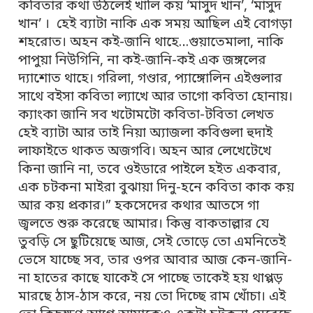
কবিতার কথা উঠলেই খালি কয় ‘মাসুদ খান’, ‘মাসুদ
খান’ । হেই ব্যাটা নাকি এক সময় আছিল এই বোগড়া
শহরোত। অহন কই-জানি থাহে…গুয়াতেমালা, নাকি
পাপুয়া নিউগিনি, না কই-জানি-কই এক জঙ্গলের
দ্যাশোত থাহে। গরিলা, গণ্ডার, প্যাঙ্গোলিন এইগুলার
সাথে বইসা কবিতা ল্যাখে আর তাগো কবিতা হোনায়।
ক্যাংকা জানি সব খটোমটো কবিতা-টবিতা লেখত
হেই ব্যাটা আর তাই নিয়া অ্যাজলা কবিগুলা হুদাই
লাফাইতে থাকত অজগবি। অহন আর লেখেটেখে
কিনা জানি না, তবে ওইডারে পাইলে হইত একবার,
এক চটকনা মাইরা বুঝায়া দিনু-হনে কবিতা কাক কয়
আর কয় প্রকার।” হকসেদের কথার আতসে গা
জ্বলতে শুরু করেছে আমার। কিন্তু বাকতাল্লার যে
তুবড়ি সে ছুটিয়েছে আজ, সেই তোড়ে তো এমনিতেই
ভেসে যাচ্ছে সব, তার ওপর আবার আজ কেন-জানি-
না হাতের কাছে যাকেই সে পাচ্ছে তাকেই হয় থাপ্পড়
মারছে ঠাস-ঠাস করে, নয় তো দিচ্ছে রাম খোঁচা। এই