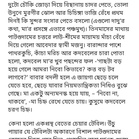
দুটো চৌকি জোড়া দিয়ে বিছানায় চাদর পেতে, তোলা
উনুনে মুরগীর ঝোল আর চিচিঙ্গা ভাজি রেঁধে প্রথম
দিনই কি সুন্দর সংসার পেতে বসলো (এগুলো দাদু’র
কথা, মা’র প্রসঙ্গে এভাবে পঞ্চমুখ)। তিনমাসের মাথায়
পাটগুদামের চত্তরে লাউ-শীমের মায়াময় মাঁচা বেঁধে
দিয়ে গেলো আবেদার স্বামী মজনু। বারান্দার পাশে
পাথরকুচি, কাঁচা মরিচ আর কদবেলের চারা পোতা
হলো, কদবেল মা’র খুব পছন্দের ফল -‘গাছটা বড়
হয়ে গেলে আমরা নিবো কিভাবে? কত্ত বড় টব
লাগবে?’ বাবার বদলী হলে এ জায়গা ছেড়ে চলে
যেতে হবে, ছেড়ে যাবার নিয়মতান্ত্রিকতা নিধিও বুঝে
গেছে। মা একটু অন্যমনস্ক হয়ে যায়, – ‘নিবো না,
থাকবে’, -মা চিহ্ন রেখে যেতে চায়। কুসুমে কদবেলে
চরণ চিহ্ন।
কেনা হলো একপ্রস্থ বেতের চেয়ার টেবিল। উঁচু
পায়ার যে টেবিলটা অকারণে বিশাল পাটগুদামের