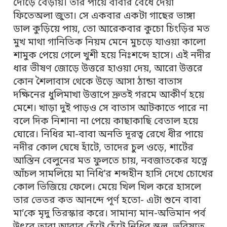
দৌড়ে বেড়ায়। তার পায়ে বাবার বেঁধে দেয়া
ফিতেঅলা জুতা। সে একবার একটা গাছের ভাঙ্গা
ডাল কুড়িয়ে পায়, তো আরেকবার কুচো চিংড়ির মত
মুখ মাথা গানিতিক নিয়ম মেনে মুচড়ে যাওয়া কালো
শামুক পেয়ে গেলে খুশী হয়ে নিঃশব্দে হাসে। এই নদীর
ধার ভীষণ জোড়ে উত্তরে হাওয়া দেয়, আরো উত্তরে
কোন শৈলাবাস থেকে উড়ে আসা ঠান্ডা বাতাস
দক্ষিনের ধুলিমাখা উত্তাপে দ্রুতই গরমে আকীর্ণ হয়ে
মেশে। খাড়া দুই পাড়ও সে বাতাস আটকাতে পারে না
বলে দিক নিশানা না পেয়ে কাছাকাছি বেতাল হয়ে
ঘোরে। নিধির মা-বাবা অনতি দূরত্ব রেখে ধীর পায়ে
নদীর কোল ঘেষে হাঁটে, তাদের চুল ওড়ে, শার্টের
আস্তিন বেলুনের মত ফুলতে চায়, নবজাতকের যত্নে
আঁচল সামলিয়ে মা নিধি’র শব্দহীন হাসি দেখে চোখের
কোল ভিজিয়ে ফেলে। মেয়ে খিল খিল করে হাসলে
তার ভেতর কত আনন্দে পূর্ণ হতো- এটা শুনে বাবা
মা’কে মৃদু তিরস্কার করে। সামান্য মান-অভিমান পর্ব