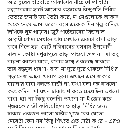
আর বুধের হাটবারে আকাশের নীচে খোলা হাট।
সন্ধ্যাবেলার হাটে আলোর রহস্যময় বিন্দুগুলি নিধির
ভেতরে জমাট ভয় তৈরী করে, মা সেগুলোকে আকাশ
থেকে নেমে আসা তারা- বলে একেক দিন গল্প বানিয়ে
নিধিকে ঘুম পাড়ায়। জুট পার্চেজারের সিজনাল
অস্থায়ী পোষ্ট। সেখানে যায় সেখানে একটা বাসা ভাড়া
করে নিতে হয়। ছোট পরিবারের বসবাস উপযোগী
দালান কোঠা মথুরাপুরে ভাড়া পাওয়া গেল না। মা তবু
বায়না ধরলো যাবে, বাবার সঙ্গে একসঙ্গে থাকবে।
তার বদ্ধমূল ধারণা- বাবা মা দূরে দূরে থাকলে নিধি’র
পড়ালেখা আরো খারাপ হবে। এখানে এসে থাকার
বায়নায় বাবা গলতে রাজী না, কথা বলা বন্ধ রাখলো
কয়েকদিন। মা যখন ঢাকায় থাকতে চেয়েছিল তখনো
বাবা ‘হ্যা-না’ কিছু বলেনি। তখনো মা-ই জেদ করে
শ্বশুরকে রাজী করিয়েছিল। তাছাড়া নিধির জন্য
ঢাকায় একজন ভালো মাষ্টার খুঁজে বের যেতো।
মেয়েটা কেন সব কিছু শিখতে এত দেরী ক’রে – এরও