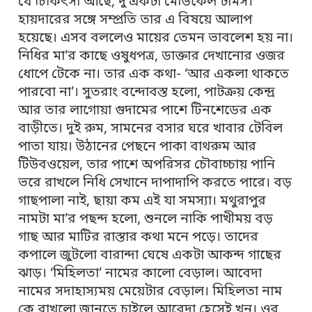
যে চিকিৎসা আছে, দু’একটা মেডিকেল টার্মস।
হায়দারের সঙ্গে সম্প্রতি তার এ বিষয়ে আলাপ
হয়েছে। এসব বললেও মায়ের তেমন ভাবলেশ হয় না।
নিধির মা’র কাছে ওষুধপত্র, ডাক্তার দেখানোর ওজর
ধোপে টেকে না। তার এক কথা- ‘আর একলা থাকতে
পারবো না’। সুতরাং বন্দোবস্ত হলো, পাটক্রয় কেন্দ্র
আর তার লাগোয়া গুদামের পাশে টিনশেডের এক
বাড়ীতে। দুই রুম, সামনের বসার ঘরে খাবার টেবিল
পাতা যায়। উঠানের পেছনে পাকা বাথরুম আর
টিউবওয়েল, তার পাশে অপরিসর চৌবাচ্চায় পানি
ভরে রাখলে নিধি সেখানে দাপাদাপি করতে পারে। বড়
গাছপালা নাই, ছায়া কম এই যা সমস্যা। মথুরাপুর
নামটা মা’র পছন্দ হলো, শুনলে নাকি পাখীময় বড়
গাছ আর মাটির রাস্তার কথা মনে পড়ে। তাদের
কপালে জুটলো বারান্দা ঘেষে একটা আকন্দ গাছের
ঝাড়। ‘মিহিলতা’ নামের কালো বেড়াল। আবেদা
নামের সদাহাস্যময় মেয়েটার বেড়াল। মিহিলতা নাম
কে রাখলো জানতে চাইলে আবেদা হেসেই খুন। ওর