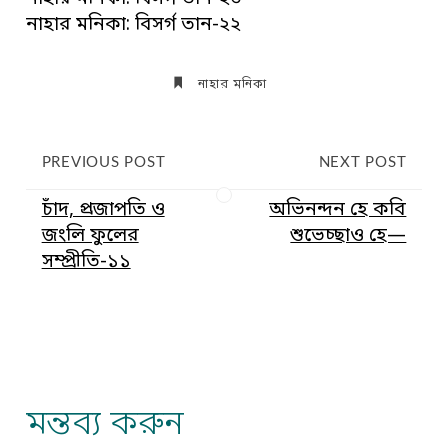
নাহার মনিকা: বিসর্গ তান-২২
নাহার মনিকা
PREVIOUS POST
NEXT POST
চাঁদ, প্রজাপতি ও
অভিনন্দন হে কবি
জংলি ফুলের
শুভেচ্ছাও হে—
সম্প্রীতি-১১
মন্তব্য করুন