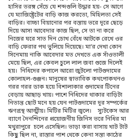
হাসির তরঙ্গ সেঁচে যে শব্দগুলি উদ্ধার হয়- সে আগে
যে ম্যাজিষ্ট্রেটের বাড়ি কাজ করতো, মিহিলতা সেই
বাড়ির। বাচ্চা বিয়ানোর পর বস্তায় ভরে দূরে ছেড়ে
দিয়ে আসা আবেদার কাজ ছিল, সে তা না করে
নিজের ঘরে সাত দিন চোখ বেঁধে আটকে রেখে ওর
বাড়ি ফেরার পথ ভুলিয়ে দিয়েছে। মা’র দেখা কোন
সিনেমায় নাকি আবেদার মত দেখতে এক সাঁওতালী
মেয়ে ছিল, এর কেবল চুলে লাল জবা গুজে দিলেই
হয়। নিধিদের কপালে আরো জুটলো পাটগুদামের
কোলাহল-গুঞ্জন। মানুষের স্বাভাবিক কথপোকথনও
গরর গরর ডাক হয়ে বিশালাকার গুদামের টিনের
বেড়ায় আছাড় খায়। পাশে নিধিদের থাকার বাড়িটা
নিতান্ত ছোট মনে হয় যেন পাটগুদামের দূর সম্পর্কের
ঋণগ্রস্থ আত্মীয়। মিটির মিটির জ্বলে। স্যুটকেস আর
ব্যাগে দৈনন্দিনের প্রয়োজনীয় জিনিস ভরে নিধির মা
মথুরাপুরে চলে এসেছিল। ভাড়া করা বাসায় খাট টাট
কিছু ছিল না, রাস্তার পাশ থেকে কেনা সস্তা কাঠের