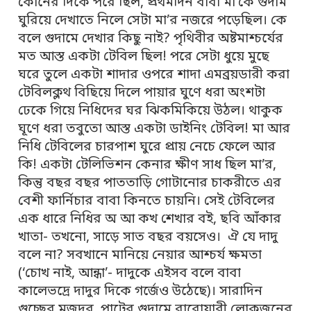
কোনের দিকে পরে ছিল, প্রথমদিন বাবা মা’কে গুদাম
ঘুরিয়ে দেখাতে নিলে সেটা মা’র নজরে পড়েছিল। কে
বলে গুদামে দেখার কিছু নাই? পৃথিবীর অষ্টমাশ্চর্যের
মত আস্ত একটা টেবিল ছিল! পরে সেটা ধুয়ে মুছে
ঘরে তুলে একটা শাদার ওপরে শাদা এমব্রয়ডারী করা
টেবিলক্লথ বিছিয়ে দিলে পায়ার ঘুণে ধরা অংশটা
ঢেকে গিয়ে নিধিদের ঘর ঝিকমিকিয়ে উঠল। থাকুক
ঘূণে ধরা তবুতো আস্ত একটা ডাইনিং টেবিল! মা আর
নিধি টেবিলের চারপাশ ঘুরে প্রায় নেচে ফেলে আর
কি! একটা টেলিভিশন কেনার ক্ষীণ সাধ ছিল মা’র,
কিন্তু বছর বছর পাততাড়ি গোটানোর চাকরীতে এর
বেশী ফার্নিচার বাবা কিনতে চায়নি। সেই টেবিলের
এক ধারে নিধির অ আ কখ শেখার বই, ছবি আঁকার
খাতা- তখনো, সাড়ে সাত বছর বয়সেও। ঐ যে দাদু
বলে না? সবখানে মানিয়ে নেয়ার আশ্চর্য ক্ষমতা
(‘চোখ নাই, আন্ধা’- দাদুকে এইসব বলে বাবা
কালেভদ্রে দাদুর দিকে গর্জেও উঠেছে)। সারাদিন
গুচ্ছের মজদূর, পাটের গুদামে বারোয়ারী লোকজনের