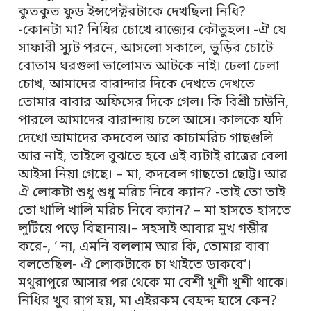
কুতকুত ফুড ইন্সপেক্টরটাকে দেখছিলা নিধি?
-কোনটা মা? নিধির চোখে রাজ্যের কৌতুহল। -ঐ যে
সাফারী স্যুট পরনে, আসলো সকালে, ভুড়ির চোটে
বোতাম ঘরগুলা ভালোমত আটকে নাই। ঢেলা ঢেলা
চোখ, আমাদের বারান্দার দিকে দেখতে দেখতে
তোমার বাবার অফিসের দিকে গেল। কি বিশ্রী চাউনি,
পারলে আমাদের বারান্দায় চলে আসে। কালকে যদি
দেখো আমাদের কদবেল আর কাচামরিচ গাছগুলি
আর নাই, তাইলে বুঝতে হবে এই ব্যটাই রাত্রের বেলা
আইসা নিয়া গেছে। – মা, কদবেল গাছতো ছোট্ট। আর
ঐ লোকটা শুধু শুধু মরিচ নিবে ক্যান? -তাই তো তাই
তো খালি খালি মরিচ নিবে ক্যান? – মা হাসতে হাসতে
লুটিয়ে পড়ে বিছানায়।– সহসাই আবার মুখ গম্ভীর
করে-, ‘ না, এমনি বললাম আর কি, তোমার বাবা
বলতেছিল- ঐ লোকটাকে চা খাইতে ডাকবে’।
মথুরাপুরে আসার পর থেকে মা বেশী খুশী খুশী থাকে।
নিধির খুব রাগ হয়, মা এইরকম বেহদ্দ হাসে কেন?