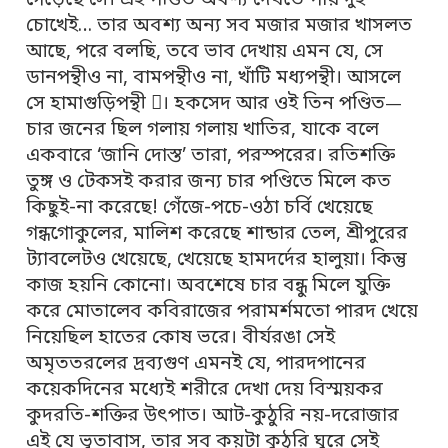
গেড়েছে সে। এই পণ্ডিত অবশ্য দেখতে পায় দুই
চোখেই… তার অবশ্য অন্য সব মজার মজার খাসলত
আছে, পরে বলছি, তবে ভাব দেখায় এমন যে, সে
ডানপন্থীও না, বামপন্থীও না, খাঁটি মধ্যপন্থী। আসলে
সে হামাগুড়িপন্থী । হকসেদ আর ওই তিন পণ্ডিত
—
চার জনের ছিল গলায় গলায় খাতির, যাকে বলে
একবারে ‘জানি দোস্ত’ তারা, পরস্পরের। রতিশক্তি
তুঙ্গ ও টেকসই করার জন্য চার পণ্ডিতে মিলে কত
কিছুই-না করেছে! গেঁজে-পচে-ওঠা চর্বি খেয়েছে
গন্ধগোকুলের, মালিশ করেছে শান্ডার তেল, শ্রীপুরের
ট্যাবলেটও খেয়েছে, খেয়েছে হামদর্দের হালুয়া। কিন্তু
কাজ হয়নি কোনো। অবশেষে চার বন্ধু মিলে যুক্তি
করে মোতালেব কবিরাজের পরামর্শমতো পারদ খেয়ে
নিয়েছিল হাতের কোষ ভরে। বীর্যরঙা সেই
অমৃততরলের দ্রব্যগুণ এমনই যে, পারদপানের
কয়েকদিনের মধ্যেই শরীরে দেখা দেয় বিস্ময়কর
কুদরতি-শক্তির উৎপাত। আট-কুঠুরি নয়-দরোজার
এই যে ভূতাবাস, তার সব কয়টা কুঠুরি ঘুরে সেই