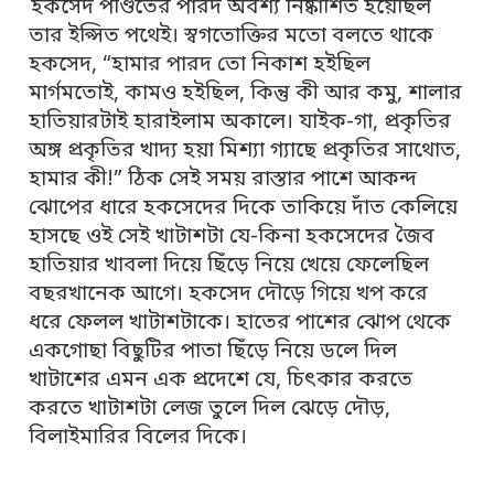
হকসেদ পণ্ডিতের পারদ অবশ্য নিষ্কাশিত হয়েছিল
তার ইপ্সিত পথেই। স্বগতোক্তির মতো বলতে থাকে
হকসেদ, “হামার পারদ তো নিকাশ হইছিল
মার্গমতোই, কামও হইছিল, কিন্তু কী আর কমু, শালার
হাতিয়ারটাই হারাইলাম অকালে। যাইক-গা, প্রকৃতির
অঙ্গ প্রকৃতির খাদ্য হয়া মিশ্যা গ্যাছে প্রকৃতির সাথোত,
হামার কী!” ঠিক সেই সময় রাস্তার পাশে আকন্দ
ঝোপের ধারে হকসেদের দিকে তাকিয়ে দাঁত কেলিয়ে
হাসছে ওই সেই খাটাশটা যে-কিনা হকসেদের জৈব
হাতিয়ার খাবলা দিয়ে ছিঁড়ে নিয়ে খেয়ে ফেলেছিল
বছরখানেক আগে। হকসেদ দৌড়ে গিয়ে খপ করে
ধরে ফেলল খাটাশটাকে। হাতের পাশের ঝোপ থেকে
একগোছা বিছুটির পাতা ছিঁড়ে নিয়ে ডলে দিল
খাটাশের এমন এক প্রদেশে যে, চিৎকার করতে
করতে খাটাশটা লেজ তুলে দিল ঝেড়ে দৌড়,
বিলাইমারির বিলের দিকে।