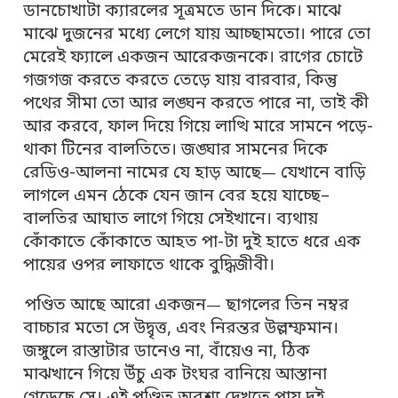
ডানচোখাটা ক্যারলের সূত্রমতে ডান দিকে। মাঝে
মাঝে দুজনের মধ্যে লেগে যায় আচ্ছামতো। পারে তো
মেরেই ফ্যালে একজন আরেকজনকে। রাগের চোটে
গজগজ করতে করতে তেড়ে যায় বারবার, কিন্তু
পথের সীমা তো আর লঙ্ঘন করতে পারে না, তাই কী
আর করবে, ফাল দিয়ে গিয়ে লাত্থি মারে সামনে পড়ে-
থাকা টিনের বালতিতে। জঙ্ঘার সামনের দিকে
রেডিও-আলনা নামের যে হাড় আছে
যেখানে বাড়ি
—
লাগলে এমন ঠেকে যেন জান বের হয়ে যাচ্ছে–
বালতির আঘাত লাগে গিয়ে সেইখানে। ব্যথায়
কোঁকাতে কোঁকাতে আহত পা-টা দুই হাতে ধরে এক
পায়ের ওপর লাফাতে থাকে বুদ্ধিজীবী।
পণ্ডিত আছে আরো একজন
ছাগলের তিন নম্বর
—
বাচ্চার মতো সে উদ্বৃত্ত, এবং নিরন্তর উল্লম্ফমান।
জঙ্গুলে রাস্তাটার ডানেও না, বাঁয়েও না, ঠিক
মাঝখানে গিয়ে উঁচু এক টংঘর বানিয়ে আস্তানা