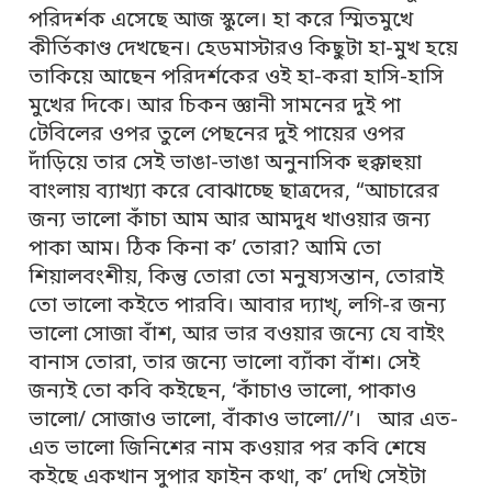
পরিদর্শক এসেছে আজ স্কুলে। হা করে স্মিতমুখে
কীর্তিকাণ্ড দেখছেন। হেডমাস্টারও কিছুটা হা-মুখ হয়ে
তাকিয়ে আছেন পরিদর্শকের ওই হা-করা হাসি-হাসি
মুখের দিকে। আর চিকন জ্ঞানী সামনের দুই পা
টেবিলের ওপর তুলে পেছনের দুই পায়ের ওপর
দাঁড়িয়ে তার সেই ভাঙা-ভাঙা অনুনাসিক হুক্কাহুয়া
বাংলায় ব্যাখ্যা করে বোঝাচ্ছে ছাত্রদের, “আচারের
জন্য ভালো কাঁচা আম আর আমদুধ খাওয়ার জন্য
পাকা আম। ঠিক কিনা ক’ তোরা? আমি তো
শিয়ালবংশীয়, কিন্তু তোরা তো মনুষ্যসন্তান, তোরাই
তো ভালো কইতে পারবি। আবার দ্যাখ্, লগি-র জন্য
ভালো সোজা বাঁশ, আর ভার বওয়ার জন্যে যে বাইং
বানাস তোরা, তার জন্যে ভালো ব্যাঁকা বাঁশ। সেই
জন্যই তো কবি কইছেন, ‘কাঁচাও ভালো, পাকাও
ভালো/ সোজাও ভালো, বাঁকাও ভালো//’। আর এত-
এত ভালো জিনিশের নাম কওয়ার পর কবি শেষে
কইছে একখান সুপার ফাইন কথা, ক’ দেখি সেইটা