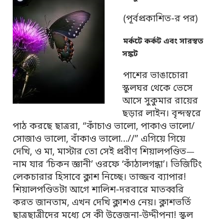
(পূর্বপ্রকাশিত-র পর)
মর্কটে কর্কট এবং সারস্বত
সঙ্কট
পাশের ভাঙাচোরা
স্কুলঘর থেকে ভেসে
আসে সুকুমার রায়ের
ছড়ার লাইন। বৃন্দস্বরে
পাঠ করছে ছাত্ররা, “কাঁচাও ভালো, পাকাও ভালো/
সোজাও ভালো, বাঁকাও ভালো…//” এগিয়ে গিয়ে
দেখি, ও মা, মাস্টার তো সেই প্রবীণ শিয়ালপণ্ডিত
—
নাম যার ‘চিকন জ্ঞানী’ ওরফে ‘কাঁঠালগন্ধা’। ভিজিটিং
লেকচারার হিসাবে ক্লাশ নিচ্ছে। তাজ্জব ব্যাপার!
শিয়ালপণ্ডিতটা আগে শালিশ-দরবারে মাতব্বরি
করত জানতাম, এখন দেখি ক্লাশও নেয়। ক্লাশভর্তি
ছাত্রছাত্রীদের মধ্যে সে কী উত্তেজনা-উদ্দীপনা! স্কুল