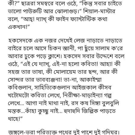
কী?” ছাত্ররা সমস্বরে বলে ওঠে, “কিন্তু সবার চাইতে
ভালো পাউরুটি আর ঝোলাগুড়।” শিয়াল-মাস্টার
বলে, “আহ্! দ্যাখ্ কী ফাইন ফ্যান্টাস্টিক কথা
একখান!”
হকসেদকে এক নজর দেখেই লেজ নাড়াতে নাড়াতে
বাইরে চলে আসে চিকন জ্ঞানী, পা ছুঁয়ে সালাম ক’রে
আবার ঢুকে পড়ে ক্লাশে। হকসেদ সবার উদ্দেশে বলে
ওঠে, “এই যে দ্যাখ্, এই-না হলো কবিতা! আহা! কী
সহজ তার ভাষা, কী মোলায়েম তার ছন্দ, আর কী
সোন্দর তার ভাবব্যঞ্জনা! তা-না, আকাইম্মা
কবিগুলান, সাহিত্যিকগুলান আইজকাল কীসব
খটোমটো কবিতা লেখে, নিরীক্ষা-মাড়াইন্যা গল্প
লেখে… আগা নাই মাথা নাই, রস কষ সিঙ্গা বুলবুলি
মস্তক…কাঁহা কুচ্ছু নাই… হুদাহুদি জিল্লিক পাড়তে
থাহে!”
জঙ্গলে-ভরা পরিত্যক্ত পথের দুই পাশে দুই গদিঘর।