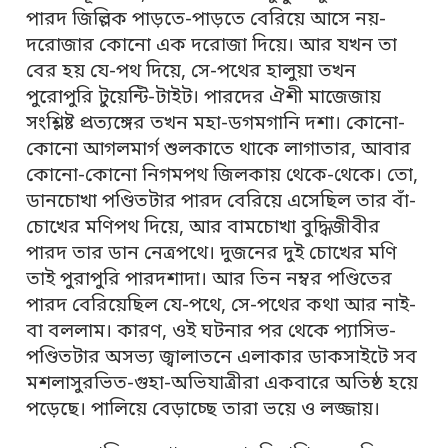
পারদ জিল্লিক পাড়তে-পাড়তে বেরিয়ে আসে নয়-
দরোজার কোনো এক দরোজা দিয়ে। আর যখন তা
বের হয় যে-পথ দিয়ে, সে-পথের হালুয়া তখন
পুরোপুরি টুয়েন্টি-টাইট। পারদের ঐশী মাজেজায়
সংশ্লিষ্ট প্রত্যঙ্গের তখন মহা-ডগমগানি দশা। কোনো-
কোনো আগলমার্গ শুলকাতে থাকে লাগাতার, আবার
কোনো-কোনো নিগমপথ জিলকায় থেকে-থেকে। তো,
ডানচোখা পণ্ডিতটার পারদ বেরিয়ে এসেছিল তার বাঁ-
চোখের মণিপথ দিয়ে, আর বামচোখা বুদ্ধিজীবীর
পারদ তার ডান নেত্রপথে। দুজনের দুই চোখের মণি
তাই পুরাপুরি পারদশাদা। আর তিন নম্বর পণ্ডিতের
পারদ বেরিয়েছিল যে-পথে, সে-পথের কথা আর নাই-
বা বললাম। কারণ, ওই ঘটনার পর থেকে প্যাসিভ-
পণ্ডিতটার অসভ্য জ্বালাতনে এলাকার ডাকসাইটে সব
মশলাসুরভিত-গুহা-অভিযাত্রীরা একবারে অতিষ্ঠ হয়ে
পড়েছে। পালিয়ে বেড়াচ্ছে তারা ভয়ে ও লজ্জায়।