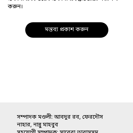
করুন।
সম্পাদক মণ্ডলী: আবদুর রব, ফেরদৌস
নাহার, নান্নু মাহবুব
সহযোগী সম্পাদক: সাবেরা তাবাসসুম