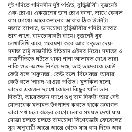
দুই গদিতে গদিনসীন দুই পণ্ডিত, বুদ্ধিজীবী। দুজনেই
এক-চোখা। একজনের ডান চোখ কানা, দ্যাখে কেবল
বাম চোখে। আরেকজনের আবার ঠিক উল্টাটা।
মজার ব্যাপার, ডানচোখা বুদ্ধিজীবীর গদিটা রাস্তার
ডান পাশে, বামচোখারটা বামে। দুজনেই খুব
লেখালিখি করে, গবেষণা করে আর বক্তৃতা দেয়-
সমাজ রাষ্ট্র রাজনীতি ইতিহাস এইসব নিয়ে। সমাজে ও
রাজনীতিতে ঘটতে থাকা নানা আলামত দেখে তারা
নাকি শুভ-অশুভ নির্ণয়ে দক্ষ, তাই তাদেরকে কেউ
কেউ বলে ‘শকুনজ্ঞ’, কেউ বলে ‘বিশেষজ্ঞ’ আবার
কেউ বলে ‘পারদ-খাওয়া পণ্ডিত’। মুশকিল হলো,
তাদের একজন দ্যাখে কোনো কিছুর খালি ডান
দিকটা, আরেকজন দ্যাখে শুধু বাম দিকটা আর সেই
মোতাবেক মতামত উৎপাদন করতে থাকে ক্রমাগত।
তারা পথ চলে ঝড়ের বেগে। চলার সময়ও দেখা যায়
সোজা চলতে চলতে বামচোখা বিশেষজ্ঞটা ফেরেলের
সূত্র অনুযায়ী আস্তে আস্তে বেঁকে যায় বাম দিকে আর