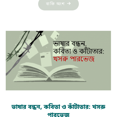
"কবিতার
বাকি অংশ
পথ‍্য
ও
আমার
নিরাময়:
খসরু
পারভেজ"
ভাষার বন্ধন, কবিতা ও কাঁটাতার: খসরু
পারভেজ