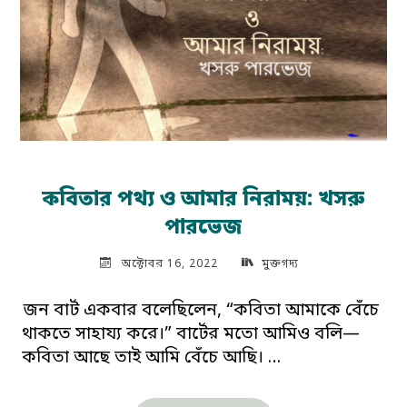
নিবিড়
অবলোকন"
কবিতার পথ‍্য ও আমার নিরাময়: খসরু
পারভেজ
অক্টোবর 16, 2022
মুক্তগদ্য
জন বার্ট একবার বলেছিলেন, “কবিতা আমাকে বেঁচে
থাকতে সাহায‍্য করে।” বার্টের মতো আমিও বলি—
কবিতা আছে তাই আমি বেঁচে আছি। …