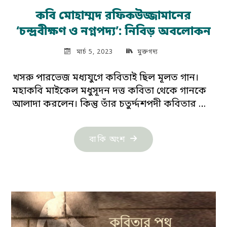
কবি মোহাম্মদ রফিকউজ্জামানের
‘চন্দ্রবীক্ষণ ও নগ্নপদ‍্য’: নিবিড় অবলোকন
মার্চ 5, 2023
মুক্তগদ্য
খসরু পারভেজ মধ‍্যযুগে কবিতাই ছিল মূলত গান।
মহাকবি মাইকেল মধুসূদন দত্ত কবিতা থেকে গানকে
আলাদা করলেন। কিন্তু তাঁর চতুর্দ্দশপদী কবিতার …
"কবি
বাকি অংশ
মোহাম্মদ
রফিকউজ্জামানের
‘চন্দ্রবীক্ষণ
ও
নগ্নপদ‍্য’: