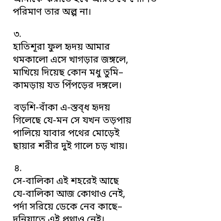
পরিমাণ তার অল্প না।
৩.
হাতিশূরা ফুল হৃদয় আমার
থমকালো এসে খাগড়ার জঙ্গলে,
মাখিয়ে দিয়েছ কোন মধু তুমি–
কামড়ায় যত পিঁপড়ের দঙ্গলে।
বড়শি-বাঁকা এ-স্তব্ধ হৃদয়
গিলেছে যে-মন সে যখন তড়পায়
পালিয়ে যাবার পথের মোড়েই
ছায়ার শরীর দুই গালে চড় খায়।
৪.
সে-বালিকা এই শহরেই আছে
যে-বালিকা আজ কোথাও নেই,
পর্দা সরিয়ে ডেকে নেব কাছে–
দুনিয়াতে এই প্রথাও নেই।