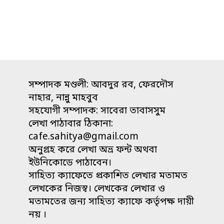
সম্পাদক মণ্ডলী: আবদুর রব, ফেরদৌস
নাহার, নান্নু মাহবুব
সহযোগী সম্পাদক: সাবেরা তাবাসসুম
লেখা পাঠাবার ঠিকানা:
cafe.sahitya@gmail.com
অনুগ্রহ করে লেখা অভ্র ফন্ট অথবা
ইউনিকোডে পাঠাবেন।
সাহিত্য ক্যাফেতে প্রকাশিত লেখার মতামত
লেখকের নিজস্ব। লেখকের লেখার ও
মতামতের জন্য সাহিত্য ক্যাফে কর্তৃপক্ষ দায়ী
নয় ।