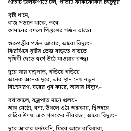
প্রতিটি জলকপাটে ঢল, প্রতিটি ফাঁকফোকর টইটুম্বুর।
বৃষ্টি থামে,
বাজ পড়তে থাকে, তবে
কামানের বদলে পিস্তলের গর্জন তাতে।
গুরুগম্ভীর গর্জন আবার, আরো বিদ্যুৎ–
ঝিরঝিরে বৃষ্টির তেজ বাড়তে বাড়তে
পৃথিবী ছেড়ে স্বর্গে উঠে যাওয়ার রজ্জু।
দূরে যায় বজ্রপাত, গড়িয়ে গড়িয়ে
অনেক অনেক দূরে, তার স্থান নেয় নতুন
বিস্ফোরণ, ঘরের খুব কাছে, আবার বিদ্যুৎ–
বর্ষাকালে, বজ্রপাত মানে প্রলয়–
আর মেঠো, বন্য, উথলে ওঠা অন্ধকার, দ্বিপ্রহরে
রাত্রির উদয়, এক পলকের নীরবতা, আরো বিদ্যুৎ–
দূরে আবার ঘন্টধ্বনি, ফিরে আসে বারিধারা,