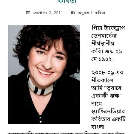
কবিতা
/
সেপ্টেম্বর 2, 2011
অনুবাদ
কবিতা
পিয়া ট্যাফড্রাপ
ডেনমার্কের
শীর্ষস্থানীয়
কবি। জন্ম ২১
মে ১৯৫২।
২০০৮-০৯ এর
শীতকালে
আমি ”তুষারে
একাকী ঋক্ষ”
নামে
স্ক্যান্ডিনেভিয়ার
কবিতার একটি
বাংলা