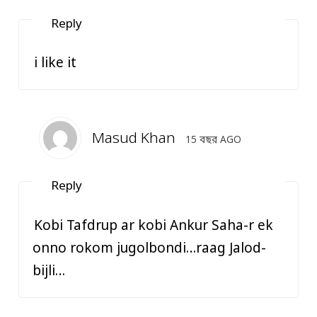
Reply
i like it
Masud Khan
15 বছর AGO
Reply
Kobi Tafdrup ar kobi Ankur Saha-r ek
onno rokom jugolbondi…raag Jalod-
bijli…