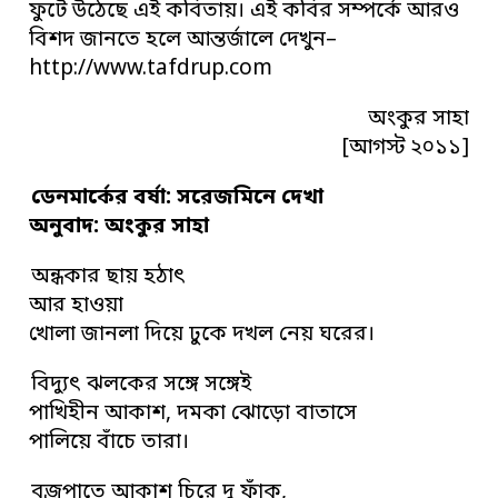
ফুটে উঠেছে এই কবিতায়। এই কবির সম্পর্কে আরও
বিশদ জানতে হলে আন্তর্জালে দেখুন–
http://www.tafdrup.com
অংকুর সাহা
[আগস্ট ২০১১]
ডেনমার্কের বর্ষা: সরেজমিনে দেখা
অনুবাদ: অংকুর সাহা
অন্ধকার ছায় হঠাৎ
আর হাওয়া
খোলা জানলা দিয়ে ঢুকে দখল নেয় ঘরের।
বিদ্যুৎ ঝলকের সঙ্গে সঙ্গেই
পাখিহীন আকাশ, দমকা ঝোড়ো বাতাসে
পালিয়ে বাঁচে তারা।
বজ্রপাতে আকাশ চিরে দু ফাঁক,