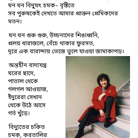
ঘন ঘন বিদু্যৎ চমক– বৃষ্টিতে
সব পুরুষকেই দেখতে আমার প্রাক্তন প্রেমিকদের
মতন।
ঘন ঘন গুরু গুরু, উচ্চনাদের শিঙাধ্বনি,
প্রলয় ধারাজলে, বেঁচে থাকার ফুরসত,
দূরে এক বারান্দায় ভেজে ভুলে যাওয়া জামাকাপড়।
অন্তহীন বাদ্যযন্ত্র
ঘরের ছাদে,
পাতাল থেকে
গলগল আওয়াজ,
ইঁদুরেরা সেখান
থেকে উঠে আসে
গর্ত খুঁড়ে।
বিদ্যুতের চকিত
চমক, করতালির