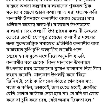
কোনঠাসা করেছে মাল্যবানকে। এমন পরিস্থিতিতে
বাস্তবে অথবা কল্পনায় মাল্যবানের পুরুষতান্ত্রিক
মনোভাব জেগে ওঠার কথা। যা আমরা প্রত্যক্ষ করি
‘কল্যাণী’ উপন্যাসে কল্যাণীর বাবার ভেতরে। যার
প্রতিবাদ করেছে কল্যাণী। মাল্যবান উপন্যাসের
মাল্যবান এবং কল্যাণী উপন্যাসের কল্যানী উভয়ের
ভেতরে একটা যোগসূত্র রয়েছে। কল্যাণীর মঙ্গলের
জন্য পুরুষতান্ত্রিক সমাজের প্রতিনিধি কল্যাণীর বাবা
মাঝরাতে চুপি চুপি কল্যাণীর ডায়েরি পড়ে,
চন্দ্রমোহন বাবুকে সঙ্গে নিয়ে অনুমতি ছাড়াই
কল্যাণীর ঘরে ঢোকে। কিন্তু মাল্যবান উপন্যাসে
উৎপলার চরম আক্রোশের মুখেও মাল্যবান নিজ সীমা
লংঘন করেনি। মাল্যবান উপলব্ধি করে ‘বিয়ে
জিনিসটা, শ্রেষ্ঠ কারিগরের কাঁচের গেলাসের মত,
সহজ ও কঠিন, ভাঙবেই, জল খেতে হবেই, একটার
বেশি গেলাস কাউকে দেয়া হবে না। সে যদি তা জোর
করে বা চুরি করে দেয়, যেটা অসামাজিকতা হল।’