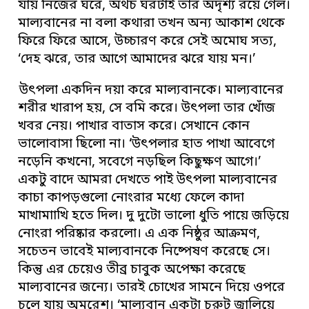
যায় নিজের ঘরে, অথচ ঘরটাই তার অদৃশ্য রয়ে গেল।
মাল্যবানের না বলা কথারা তখন অন্য আকাশ থেকে
ফিরে ফিরে আসে, উচ্চারণ করে সেই অমোঘ সত্য,
‘দেহ ঝরে, তার আগে আমাদের ঝরে যায় মন।’
উৎপলা একদিন দয়া করে মাল্যবানকে। মাল্যবানের
শরীর খারাপ হয়, সে বমি করে। উৎপলা তার খোঁজ
খবর নেয়। পাখার বাতাস করে। সেখানে কোন
ভালোবাসা ছিলো না। ‘উৎপলার হাত পাখা আবেগে
নড়েনি কখনো, সবেগে নড়ছিল কিছুক্ষণ আগে।’
একটু বাদে আমরা দেখতে পাই উৎপলা মাল্যবানের
কাচা কাপড়গুলো নোংরার মধ্যে ফেলে কাদা
মাখামাাখি হতে দিল। দু দুটো ভালো ধুতি পায়ে জড়িয়ে
নোংরা পরিষ্কার করলো। এ এক নিষ্ঠুর আক্রমণ,
সচেতন ভাবেই মাল্যবানকে নিষ্পেষণ করেছে সে।
কিন্তু এর চেয়েও তীব্র চাবুক অপেক্ষা করেছে
মাল্যবানের জন্যে। তারই চোখের সামনে দিয়ে ওপরে
চলে যায় অমরেশ। ‘মাল্যবান একটা চুরুট জ্বালিয়ে