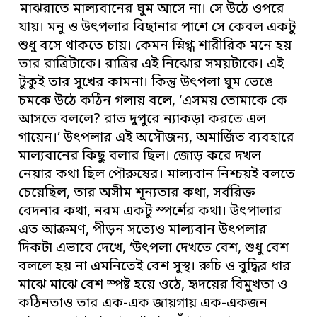
মাঝরাতে মাল্যবানের ঘুম আসে না। সে উঠে ওপরে
যায়। মনু ও উৎপলার বিছানার পাশে সে কেবল একটু
শুধু বসে থাকতে চায়। কেমন স্নিগ্ধ শারীরিক মনে হয়
তার রাত্রিটাকে। রাত্রির এই নিঝোর সময়টাকে। এই
টুকুই তার সুখের কামনা। কিন্তু উৎপলা ঘুম ভেঙে
চমকে উঠে কঠিন গলায় বলে, ‘এসময় তোমাকে কে
আসতে বললে? রাত দুপুরে ন্যাকড়া করতে এল
গায়েন।’ উৎপলার এই অসৌজন্য, অমার্জিত ব্যবহারে
মাল্যবানের কিছু বলার ছিল। জোড় করে দখল
নেয়ার কথা ছিল পৌরুষের। মাল্যবান নিশ্চয়ই বলতে
চেয়েছিল, তার অসীম শূন্যতার কথা, সর্বরিক্ত
বেদনার কথা, নরম একটু স্পর্শের কথা। উৎপালার
এত আক্রমণ, পীড়ন সত্যেও মাল্যবান উৎপলার
দিকটা এভাবে দেখে, ‘উৎপলা দেখতে বেশ, শুধু বেশ
বললে হয় না এমনিতেই বেশ সুস্থ। রুচি ও বুদ্ধির ধার
মাঝে মাঝে বেশ স্পষ্ট হয়ে ওঠে, হৃদয়ের বিমুখতা ও
কঠিনতাও তার এক-এক জায়গায় এক-একজন