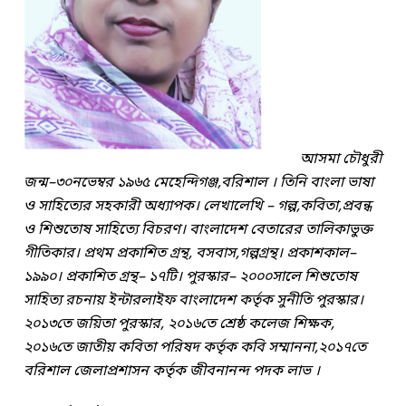
আসমা চৌধুরী
জন্ম–৩০নভেম্বর ১৯৬৫ মেহেন্দিগঞ্জ,বরিশাল । তিনি বাংলা ভাষা
ও সাহিত্যের সহকারী অধ্যাপক। লেখালেখি – গল্প,কবিতা,প্রবন্ধ
ও শিশুতোষ সাহিত্যে বিচরণ। বাংলাদেশ বেতারের তালিকাভুক্ত
গীতিকার। প্রথম প্রকাশিত গ্রন্থ, বসবাস,গল্পগ্রন্থ। প্রকাশকাল–
১৯৯০। প্রকাশিত গ্রন্থ– ১৭টি। পুরস্কার– ২০০০সালে শিশুতোষ
সাহিত্য রচনায় ইন্টারলাইফ বাংলাদেশ কর্তৃক সুনীতি পুরস্কার।
২০১৩তে জয়িতা পুরস্কার, ২০১৬তে শ্রেষ্ঠ কলেজ শিক্ষক,
২০১৬তে জাতীয় কবিতা পরিষদ কর্তৃক কবি সম্মাননা,২০১৭তে
বরিশাল জেলাপ্রশাসন কর্তৃক জীবনানন্দ পদক লাভ ।