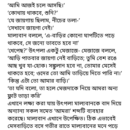
‘আমি আজই চলে আসছি।’
‘কোথায় থাকবে, শুনি?’
‘যে জায়গায় ছিলাম, নীচের তলা-’
‘সেখানে জায়গা নেই।’
মাল্যবান বললে, ‘এ-বাড়ির কোনো ঘাপটিতে পড়ে
থাকবে, সে জন্যে ভাবতে হবে না’
‘খেপেছ?’ উৎপলা একটু মেজাজে- মেজাজে বললে,
‘আড়ি পাতবার জায়গা নেই বাড়িতে; তুমি বেশ রঙে
আছ খুব যা-হোক। সঙ্কুলান হবে না, তোমার মেসেই
থাকতে হবে; ওদের তো আমি তাড়িয়ে দিতে পারি না।’
‘কিন্তু এটা তো আমার বাড়ি।’
‘তা যদি বলো, তা হলে মেজদাকে নিয়ে আমরা অন্য
ফ্লাট ভাড়া করি’
এখানে লক্ষ্য করা যায় উৎপলা মাল্যবানকে বাদ দিয়ে
অন্যান্য সকল সমেত ‘আমরা’ শব্দটি ব্যবহার
করেছে। মাল্যবান এখানে উপেক্ষিত। ঠিক এভাবেই
মেসবাড়িতে বসে গভীর রাতে মাল্যবানের মনে পড়ে