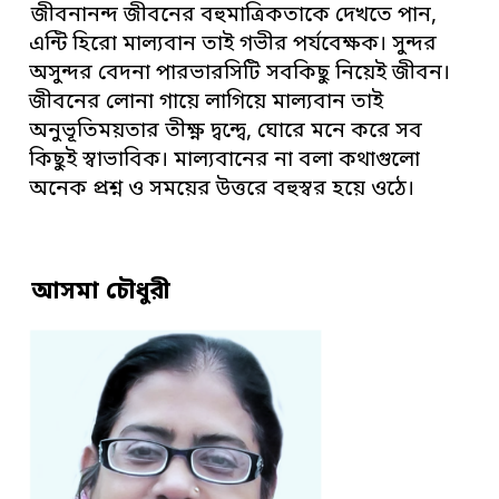
জীবনানন্দ জীবনের বহুমাত্রিকতাকে দেখতে পান,
এন্টি হিরো মাল্যবান তাই গভীর পর্যবেক্ষক। সুন্দর
অসুন্দর বেদনা পারভারসিটি সবকিছু নিয়েই জীবন।
জীবনের লোনা গায়ে লাগিয়ে মাল্যবান তাই
অনুভূতিময়তার তীক্ষ্ণ দ্বন্দ্বে, ঘোরে মনে করে সব
কিছুই স্বাভাবিক। মাল্যবানের না বলা কথাগুলো
অনেক প্রশ্ন ও সময়ের উত্তরে বহুস্বর হয়ে ওঠে।
আসমা চৌধুরী