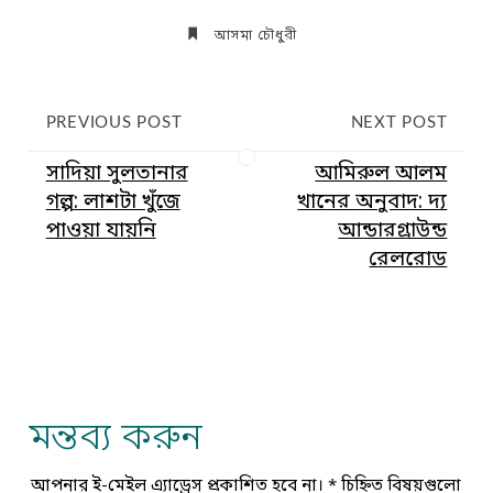
আসমা চৌধুরী
PREVIOUS POST
NEXT POST
সাদিয়া সুলতানার
আমিরুল আলম
গল্প: লাশটা খুঁজে
খানের অনুবাদ: দ্য
পাওয়া যায়নি
আন্ডারগ্রাউন্ড
রেলরোড
মন্তব্য করুন
আপনার ই-মেইল এ্যাড্রেস প্রকাশিত হবে না।
*
চিহ্নিত বিষয়গুলো