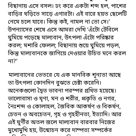
বিছানায় এসে বসল। ঢং করে একটা শব্দ হল, পাশের
বাড়ির ঘড়িতে সাড়ে এগারটা। এই বারে হয়ত ছেলেটি
নেমে চলে যাবে। কিন্তু কই, নামল না তো সে।’
উপন্যাসের শেষে এসে আমরা দেখি ‘এঁটো টেবিলে
ঘুমিয়ে পড়েছে মাল্যবান, উৎপলা এঁটো পরিষ্কার
করল; মশারি ফেলল; বিছানায় শুয়ে ঘুমিয়ে পড়ল,
কিন্তু মাল্যবানকে জাগিয়ে দেওয়ার উচিত মনে করল
না?’
মাল্যবানের ভেতরে যে এক মানবিক শূন্যতা আছে
তা উৎপলা কোনদিন বুঝতে চেষ্টা করেনি।
অনেকগুলো দ্বৈত ভাবনা পরস্পর গ্রথিত হয়েছে।
ভালোবাসা ও ঘৃণা, মন ও শরীর, প্রকৃতি ও নগর,
নৈঃশব্দ ও কোলাহল, জৈবিক আকর্ষণ ও বিকর্ষণ,
চেতন ও অবচেতন, গৃহ ও গৃহহীনতা, ইত্যাদি। আর
এই ঘূর্ণীর অতল জলে মাল্যবান বারবার নিজের
মুখোমুখি হয়, উন্মোচন করে দাম্পত্য সম্পর্কের