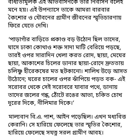
বাধ্যতামূলক এই অভিবাসনকে তার নির্বাসন বলেই
মনে হয়। এই উপন্যাসে তাকে আমরা বারবার
কৈশোর ও যৌবনের গ্রামীণ জীবনের স্মৃতিচারণায়
ফিরে যেতে দেখি।
‘পাড়াগাঁর বাড়িতে প্রকাণ্ড বড় উঠোন ছিল তাদের,
ঘাসে ঢাকা কোথাও শক্ত সাদা মাটি বেরিয়ে পড়ছে,
তারই ওপর সারাদিন খেলা করত রোদ, ছায়া, মেঘের
ছায়া, আকাশের চিলের ডানার ছায়া-রোদে দ্রুততায়
চলিষ্ণু হীরেকষের মত ছটকানো। শালিখ উড়ে আসত
উঠোনে; ঘরের চালের ওপর ঝাঁপিয়ে পড়ত বক- এই
সরোবর থেকে সেই সরোবরে যাবার পথে, ডানায়
তাদের জলের গন্ধ, ঠোঁটে রঙের আভা, চকিত চোখ
দূরের দিকে, নীলিমার দিকে।’
মাল্যবান বি.এ. পাশ, আইন পড়েছিল। এখন মধ্যবিত্ত
কেরানি। সে হারিয়ে ফেলেছে তার স্মৃতির কৈশোর,
হারিয়ে ফেলেছে সযত্ন সরল গ্রামীণ আবহ।