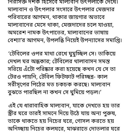
নিরাসক্ত দর্শক হিসেবে মাল্যবান উৎপলাকে দেখে।
মাল্যবান ও উৎপলার সংসারে উৎপলার মেজদার
পরিবারের আগমন, থাকার জায়গার অভাবে
মাল্যবানের মেসে থাকা, মেজদাদের চলে যাওয়া,
অমরেশ নামক উৎপাতের, মাল্যবানের ভাষায়
বেশ্যা’র আগমন, উপলব্ধি নিয়েই উপন্যাসের সমাপ্তি।
‘টেবিলের ওপর মাথা রেখে ঘুমুচ্ছিল সে। তাকিয়ে
দেখল ঘর অন্ধকার; টেবিলের থালাবাসন সমস্ত
সরিয়ে এঁটো পরিষ্কার করা হয়েছে কখন যে সে তা
টেরও পায়নি, টেবিল ফিটফাট পরিচ্ছন্ন- কাল
সরীসৃপের পিঠের মত চকচক করছে। মাল্যবান
বুঝতে পারছিল না কখন সে ঘুমিয়ে পড়ল।’
এই যে ধারাবাহিক মাল্যবান, যাকে দেখতে হয় তার
স্ত্রীর ঘরে তারই সামনে দিয়ে উঠে যায় অন্য পুরুষ,
তাকে থাকতে হয় নিচের ঘরে, গোসল করতে হয়
অনিচ্ছায় নিচের কলঘরে, মাঝরাতে দোতলার ঘরে