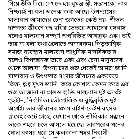
গিয়ে উঁকি দিয়ে দেখতে হয় ঘুমন্ত স্ত্রী, সন্তানকে; তার
নিশ্চয়ই না বলা অনেক কথা আছে। উপন্যাসের
মাল্যবান আমাদের চেনা জগতের কেউ নয়। শীতল
দাম্পত্য জীবনে বহু ছবির ভেতরে আমাদের বসবাস
হলেও মাল্যবান সম্পূর্ণ অপরিচিত আগন্তুক এক। তাই
তার না বলা কথাগুলোতে অন্যরকম। পিতৃতান্ত্রিক
সমাজ ব্যবস্থায় মাল্যবান আধুনিক মানসিকতার
হলেও বিপজ্জনক ভাবে একা এবং চেনা মানুষদের
থেকে আলাদা। উপন্যাসের শুরু থেকেই আমরা জানি
মাল্যবান ও উৎপলার সংসার জীবনের একঘেয়ে
তিক্ত, দ্ব›দ্ব মূখর জার্নি। কবে কোথায় কেমন করে এর
শুরু তা জানা না গেলও ব্যক্তি মাল্যবান দুই অর্থেই
গৃহহীন, নির্বাসিত। ভৌগোলিক ও বুদ্ধিবৃত্তিক দুই
অর্থেই। তার জীবনের প্রথম বাইশ-তেইশ বৎসর
গ্রামেই কেটে গেছে, যেখানে থেকে জীবিকার সন্ধানে
তাকে শহরে চলে আসতে হয়েছে। তারপরের পনের
ষোল বৎসর ধরে সে কলকাতা শহর নিবাসী।