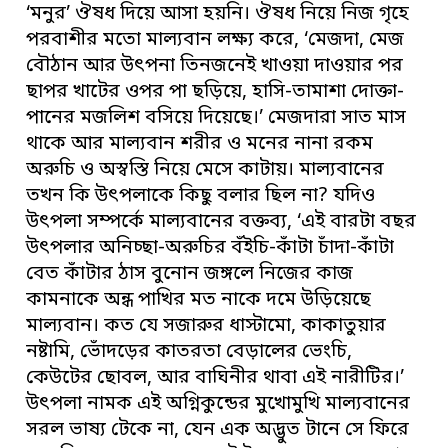
‘মনুর’ ঔষধ দিয়ে আসা হয়নি। ঔষধ নিয়ে নিজ গৃহে
পরবাশীর মতো মাল্যবান লক্ষ্য করে, ‘মেজদা, মেজ
বৌঠান আর উৎপনা তিনজনেই খাওয়া দাওয়ার পর
ছাপর খাটের ওপর পা ছড়িয়ে, হাসি-তামাশা দোক্তা-
পানের মজলিশ বসিয়ে দিয়েছে।’ মেজদারা সাত মাস
থাকে আর মাল্যবান শরীর ও মনের নানা রকম
অরুচি ও অস্বস্তি নিয়ে মেসে কাটায়। মাল্যবানের
তখন কি উৎপলাকে কিছু বলার ছিল না? যদিও
উৎপলা সম্পর্কে মাল্যবানের বক্তব্য, ‘এই বারটা বছর
উৎপলার অনিচ্ছা-অরুচির বঁইচি-কাঁটা চাঁদা-কাঁটা
বেত কাঁটার ঠাস বুনোন জঙ্গলে নিজের কাজ
কামনাকে অন্ধ পাখির মত নাকে দমে উড়িয়েছে
মাল্যবান। কত যে সজারুর ধাস্টামো, কাকাতুয়ার
নষ্টামি, ভোঁদড়ের কাতরতা বেড়ালের ভেংচি,
কেউটের ছোবল, আর বাঘিনীর থাবা এই নারীটির।’
উৎপলা নামক এই অগ্নিকুন্ডের মুখোমুখি মাল্যবানের
সরল ভাষ্য টেকে না, যেন এক অদ্ভুত টানে সে ফিরে