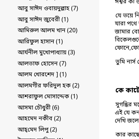
ঈশ্বর কী 
আবু সাঈদ ওবায়দুল্লাহ (7)
যে ভয়ে ন
আবু সাঈদ জুবেরী (1)
যারা পথে
আমিরুল আলম খান (20)
জামার বো
বিকেলগুল
আরিফুল হাসান (1)
ফোনে,ফোন
আর্যনীল মুখোপাধ্যায় (3)
তুমি নার
আলতাফ হোসেন (7)
আলম খোরশেদ ] (1)
আলমগীর ফরিদুল হক (2)
কে কাটে
আশরাফুল মোসাদ্দেক (1)
সুগন্ধির 
আসমা চৌধুরী (6)
এই যে কন
আহমেদ নকীব (2)
দেখি জলে 
আহ্‌মেদ লিপু (2)
কার কাছে