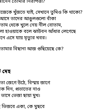
জানেন তোমার নিরাপত্তা?
িজেকে খুঁজতে যাই, সেখানে তুমিও কি থাকো?
 আসে তাদের আঙুলগুলো বাঁকা
তাম থেকে খুলে নেয় নীল বোতাম,
ো হাওয়াকে বলে ঝাউবন আঁধার লেগেছে
ে এসে যায় মৃত্যুর খবর।
্স তোমার বিছানা আজ গুছিয়েছে কে?
 দেহ
মতো জেগে উঠে, বিস্ময় জাগে
ক দিন, প্রভাতের নাও
ভাসে ভেজা ছায়া মুখ।
 ভিজবে একা, কে মুছবে