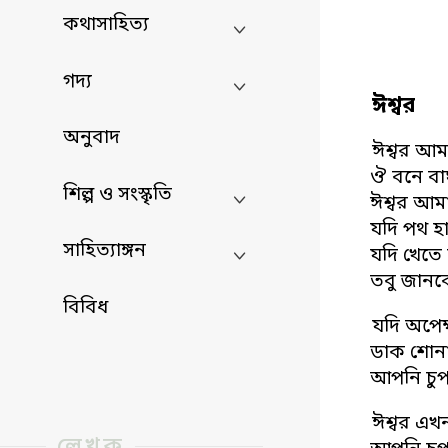
কথাসাহিত্য
গদ্য
ঈশ্বর
অনুবাদ
ঈশ্বর আমা
ঔ বনে বা
শিল্প ও সংস্কৃতি
ঈশ্বর আম
যদি পথ হা
সাহিত্যাঙ্গন
যদি খেতে 
তবু জানব
বিবিধ
যদি অপেক
ডাক শোন
আপনি চু
ঈশ্বর এখ
লেখক