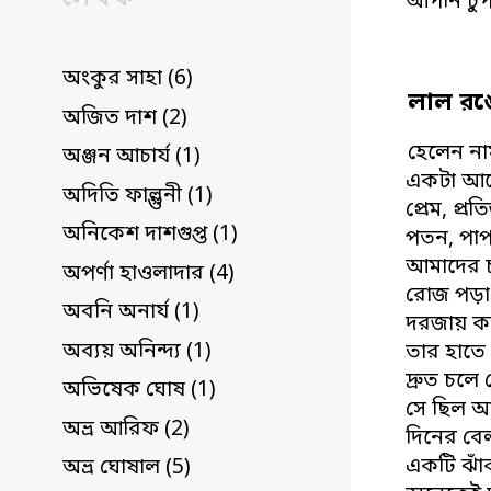
আপনি চুপ
অংকুর সাহা (6)
লাল র
অজিত দাশ (2)
হেলেন ন
অঞ্জন আচার্য (1)
একটা আপ
অদিতি ফাল্গুনী (1)
প্রেম, প্র
অনিকেশ দাশগুপ্ত (1)
পতন, পাপ
আমাদের চ
অপর্ণা হাওলাদার (4)
রোজ পড়া 
অবনি অনার্য (1)
দরজায় কড়
অব্যয় অনিন্দ্য (1)
তার হাতে
দ্রুত চলে
অভিষেক ঘোষ (1)
সে ছিল 
অভ্র আরিফ (2)
দিনের বে
একটি ঝাঁ
অভ্র ঘোষাল (5)