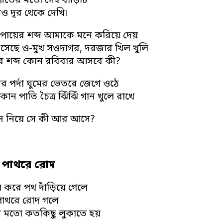
সংগীতের মতো সেই বাড়িটি
 দূর থেকে দেখি।
পায়ের শব্দ আমাকে মনে করিয়ে দেয়
সেছে ও-মুখ সওদাগর, দরজার খিল খুলি
র শব্দ কোন রবিবার আসবে কী?
ের পর্দা ঘুমের ভেতরে জেগে ওঠে
কান পাতি চৈত্র ঝিঁঝিঁ গান খুলে রাখে
্দ নিয়ে সে কী আর আসে?
র পাথরে রোদ
ল করে পথ দাঁড়িয়ে গেলে
পাথরে রোদ গলে
সের মতো কতকিছু লুকাতে হয়