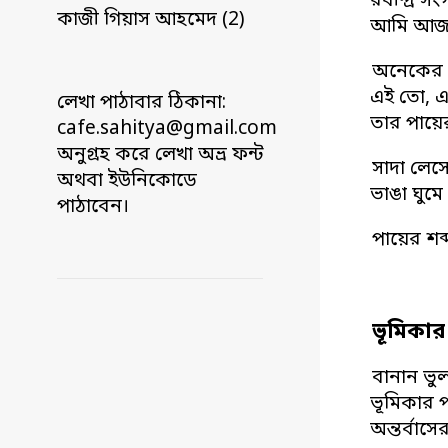
রবীন্দ্র 
কাজী গিয়াস আহমেদ (2)
আমি আজও
অনেকের 
এই তো, এ
লেখা পাঠাবার ঠিকানা:
তার পায়ে
cafe.sahitya@gmail.com
অনুগ্রহ করে লেখা অভ্র ফন্ট
সাদা লেস
অথবা ইউনিকোডে
ভাঙা ঘুমে 
পাঠাবেন।
পায়ের শব
ভূমিকা
বানান ভু
ভূমিকার 
অন্তর্বা