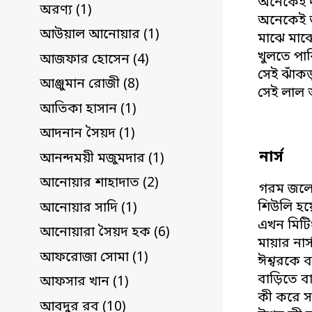
অনেকেই 
অরণ্য (1)
অনেকেই 
আউয়াল আনোয়ার (1)
মাঝে মাঝ
খুলতে পার
আজফার হোসেন (4)
সেই ঝাঁক
আঞ্জুমান রোজী (8)
সেই লাল
আতিকা হাসান (1)
আদনান সৈয়দ (1)
নার্স
আনন্দময়ী মজুমদার (1)
আনোয়ার শাহাদাত (2)
গরম জলে ম
শিউলি হ
আনোয়ার সাদি (1)
এখন মিটি
আনোয়ারা সৈয়দ হক (6)
মায়ার নার
আফরোজা সোমা (1)
ঈশ্বরকে 
বাড়িতে বা
আফসার খান (1)
কী করে সা
আবদুর রব (10)