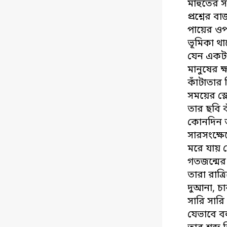
মাহুতের স
প্রশ্নের ব
পায়ের ওপ
ভূমিকা থা
যেন একটা
মানুষের ক
কাঁটাতার 
সময়ের স্ল
তার ছবি ব
কোনদিন 
সারসংক্ষে
মরে যায় 
গতজন্মের
তারা রাত্
দুআনা, চ
সারি সারি
যেভাবে ব