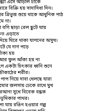
ন্ধ্যা এসে আড়াল ঢাকে
াজারে বিক্রি হয় সাদাসিধা দিন।
র ত্রিভুজ শুয়ে থাকে আধুনিক পাঠ
মে না।
 বগি ছাড়া রেল ছুটে যায়
্ষত এড়াতে
দিয়ে ঘিরে থাকা যাপনের অসুখ।
েটে যে দাগ পড়ে
াঁকা হয়
আর ফুল আঁকা হয় না
পে একটা চিৎকার ধ্বনি শুনে
চৌকাঠের শরীর।
 পাপ নিয়ে দাবা খেলছে যারা
রিঘোর জলসায় ঢেকে রাখে মুখ
ারআনা সুখে বিবেক বন্ধক
 ভূমিকার পাথর।
লা যায় রঙিন হওয়ার গল্প