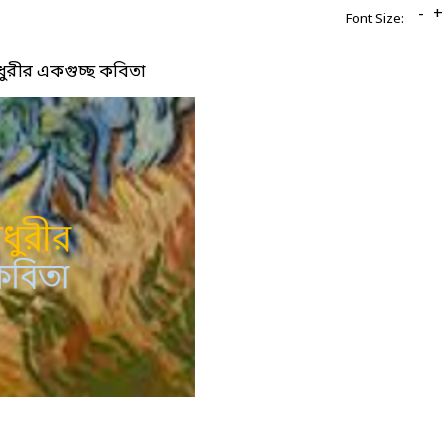
-
+
Font Size:
ুরীর একগুচ্ছ কবিতা