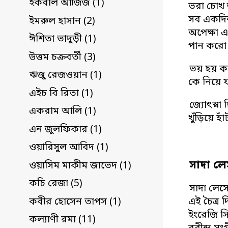
ইকবাল আজিজ (1)
ভরা চোখ 
সব একদিন
ইমরুল হাসান (2)
অপেক্ষা 
ঈশিতা ভাদুড়ী (1)
পান করো 
উত্তম চক্রবর্তী (3)
ভয় হয় ক
ঋজু রেজওয়ান (1)
কে নিয়ে 
এইচ বি রিতা (1)
জ্যোৎস্না
একরাম আলি (1)
খুঁড়িয়ে হ
এন জুলফিকার (1)
ওয়ারিসুল আবিদ (1)
সাদা ল
ওয়াসিম মাকীম জাভেদ (1)
কচি রেজা (5)
সাদা লেসে
কবীর হোসেন তাপস (1)
এই চৈত্র
ইংরেজি স
কল্যাণী রমা (11)