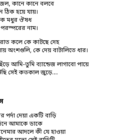
জল, কানে কানে বলবে
 ঠিক হয়ে যায়।
এক মধুর ঔষধ
পরস্পরের নাম।
রাত কলে কে কাটছে দেহ
যায় অংশগুলি, কে দেয় বাটালিতে ধার।
 ছিঁড়ে আমি-তুমি ব্যান্ডেজ লাগাবো পায়ে
াঁটছি সেই কতকাল জুড়ে….
েস
র পর্দা দেয়া একটি বাড়ি
 দিনে আমাকে ডাকে
িনেমার আদলে কী যে হাওয়া