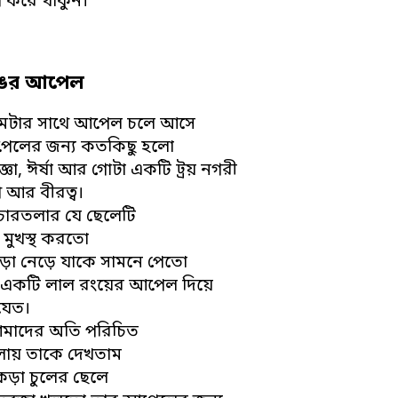
 করে থাকুন।
ঙের আপেল
ামটার সাথে আপেল চলে আসে
েলের জন্য কতকিছু হলো
তিজ্ঞা, ঈর্ষা আর গোটা একটি ট্রয় নগরী
 আর বীরত্ব।
ারতলার যে ছেলেটি
মুখস্থ করতো
া নেড়ে যাকে সামনে পেতো
 একটি লাল রংয়ের আপেল দিয়ে
 যেত।
আমাদের অতি পরিচিত
লায় তাকে দেখতাম
কড়া চুলের ছেলে