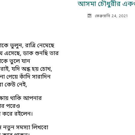
আসমা চৌধুরীর একগ
ফেব্রুয়ারি 24, 2021
কে ভুলুন, রাত্রি নেমেছে
ঘ এসেছে, ডাক শুনছি তার
াকে ভুলে যান
রাই, যদি অন্ধ হয় চোখ,
না পেয়ে কাঁদি সারাদিন
ো কেউ নেই,
্ষায় থাকি আপনার
ার পরেও
প করে রইলেন।
ন নতুন সমস্যা লিখবো