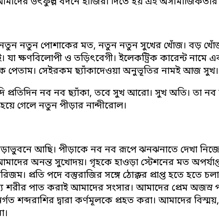
মাদের উৎফুল্ল বদনে হাজিরা দিতে হয় এই অসামাজিকতার 
তুন নতুন পোশাকের মত, নতুন নতুন সুখের খোঁজ। বড় খোঁজ। ন
ই। যা ক্ষণবিলোপী ও তড়িৎবেগী। ইলেকট্রিক কারেন্ট নাম
ে পেতাম। সেইরকম ছ্যাঁকাদেওয়া অনুভূতির নামই আজ সুখ।
ি প্রতিদিন নব নব ছ্যাঁকা, তবে সুখ আরো। সুখ অতি। তা নব ন
হয়ে গেলে নতুন পীড়ার নান্দীরোল।
াভুবনে আছি। পীড়াকে নব নব রূপে ঝনঝনাতে দেখা নিজেদের সম
 আমাদের অনন্ত সুখোদয়। গৃহকে হাওড়া স্টেশনের মত অপর্যা
জম। প্রতি পদে বস্তুরাজির সঙ্গে ঠোক্কর প্রাপ্ত হতে হতে
য শরীর পাত করাই আমাদের সংসার। আমাদের প্রেম অজস্র পণ্য
র নির্গত শব্দরাশির দ্বারা কর্ণমূলকে প্রহত করা। আমাদের বিস
া।