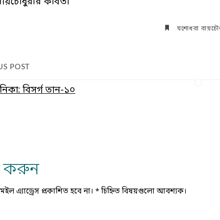
ায়চৌধুরীর কবিতা
যশোধরা রায়চৌধ
US POST
নিকা: বিসর্গ তান-১০
্য করুন
ল এ্যাড্রেস প্রকাশিত হবে না।
*
চিহ্নিত বিষয়গুলো আবশ্যক।