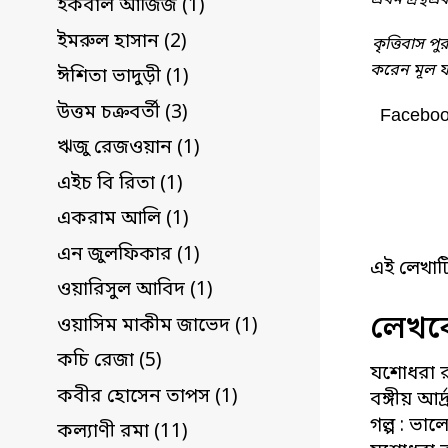
প্রথম গ্রন্থ
ইকবাল আজিজ (1)
ইমরুল হাসান (2)
কৃত্তিবাস প
করেন মূল ফর
ঈশিতা ভাদুড়ী (1)
উত্তম চক্রবর্তী (3)
Facebo
ঋজু রেজওয়ান (1)
এইচ বি রিতা (1)
একরাম আলি (1)
এন জুলফিকার (1)
এই লেখাট
ওয়ারিসুল আবিদ (1)
লেখকে
ওয়াসিম মাকীম জাভেদ (1)
কচি রেজা (5)
যশোধরা র
কবীর হোসেন তাপস (1)
বঙ্গীয় আর্
গল্প : ভা
কল্যাণী রমা (11)