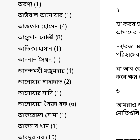
অরণ্য (1)
৫
আউয়াল আনোয়ার (1)
যা করব ভ
আজফার হোসেন (4)
আমাদের অভ
আঞ্জুমান রোজী (8)
নশ্বরতা আ
আতিকা হাসান (1)
পরিহাসে
আদনান সৈয়দ (1)
যা আর কো
আনন্দময়ী মজুমদার (1)
কবে ক্ষয় 
আনোয়ার শাহাদাত (2)
৬
আনোয়ার সাদি (1)
আনোয়ারা সৈয়দ হক (6)
আমরাও আম
মোতিগুলি
আফরোজা সোমা (1)
আফসার খান (1)
আবদুর রব (10)