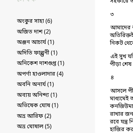
সহকারে আ
৩
অংকুর সাহা (6)
আমাদের ন
অজিত দাশ (2)
অতিরিক্ত
অঞ্জন আচার্য (1)
নিকট থেক
অদিতি ফাল্গুনী (1)
এই সুখ যদ
অনিকেশ দাশগুপ্ত (1)
পীড়া শেষ 
অপর্ণা হাওলাদার (4)
৪
অবনি অনার্য (1)
আসলে পীড়
অব্যয় অনিন্দ্য (1)
মাধ্যমেই
অভিষেক ঘোষ (1)
কনজিউমারি
রাখার জন্
অভ্র আরিফ (2)
রবে যন্ত্
অভ্র ঘোষাল (5)
হাজির কর