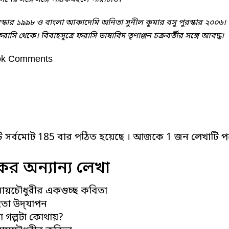
প্রকাশের সঙ্গে সঙ্গে পাঠকমহলে পরিচিতি।
ুরস্কার ১৯৯৮ ও বাংলা আকাদেমি অনিতা সুনীল কুমার বসু পুরস্কার ২০০৬। প্রকা
াসি থেকে। বিবাহসূত্রে ফরাসি ভাষাবিদ তৃণাঞ্জন চক্রবর্তীর সঙ্গে আবদ্ধ।
ok Comments
ি সর্বমোট 185 বার পঠিত হয়েছে । আজকে 1 জন লেখাটি পড
র অন্যান্য লেখা
ায়চৌধুরীর একগুচ্ছ কবিতা
দ্রতা উদ্‌যাপন
লো গল্পটা কোথায়?