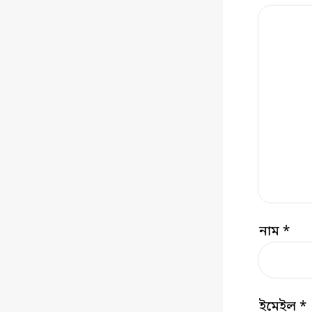
নাম
*
ইমেইল
*