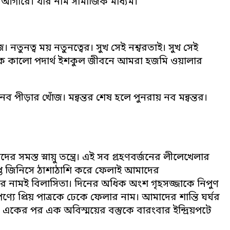
আগারে। যার নাম সামাজিক মাধ্যম।
তুনত্ব ময় নতুনত্বের। সুখ সেই নশ্বরতাই। সুখ সেই
ে এক কালো পদার্থ ইশকুল জীবনে আমরা হজমি ওয়ালার
ব পীড়ার খোঁজ। মন্বন্তর শেষ হলে পুনরায় নব মন্বন্তর।
স্ত স্নায়ু তন্ত্রে। এই সব গ্রহণবর্জনের লীলেখেলার
প্ত জিনিসে ঠাশাঠাশি করে ফেলাই আমাদের
 চলার নামই বিলাসিতা। দিনের অধিক অংশ গৃহসজ্জাকে নিপুণ
ে প্রিয় পাত্রকে ঢেকে ফেলার নাম। আমাদের শান্তি ঘর্ঘর
্ময়, একের পর এক অবিস্ময়ের বস্তুকে বারংবার ইন্দ্রিয়পটে