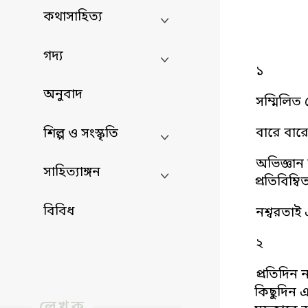
কথাসাহিত্য
গদ্য
১
অনুবাদ
সম্মিলিত
বারে বার
শিল্প ও সংস্কৃতি
অভিজ্ঞান
সাহিত্যাঙ্গন
প্রতিবিম্
বিবিধ
নশ্বরতাই
২
প্রতিদিন
কিছুদিন 
লেখক