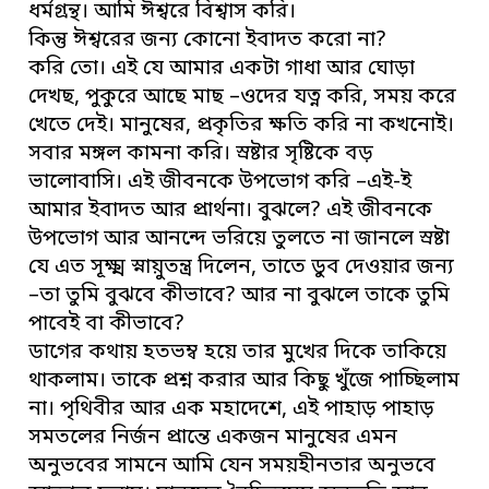
ধর্মগ্রন্থ। আমি ঈশ্বরে বিশ্বাস করি।
কিন্তু ঈশ্বরের জন্য কোনো ইবাদত করো না?
করি তো। এই যে আমার একটা গাধা আর ঘোড়া
দেখছ, পুকুরে আছে মাছ –ওদের যত্ন করি, সময় করে
খেতে দেই। মানুষের, প্রকৃতির ক্ষতি করি না কখনোই।
সবার মঙ্গল কামনা করি। স্রষ্টার সৃষ্টিকে বড়
ভালোবাসি। এই জীবনকে উপভোগ করি –এই-ই
আমার ইবাদত আর প্রার্থনা। বুঝলে? এই জীবনকে
উপভোগ আর আনন্দে ভরিয়ে তুলতে না জানলে স্রষ্টা
যে এত সূক্ষ্ম স্নায়ুতন্ত্র দিলেন, তাতে ডুব দেওয়ার জন্য
–তা তুমি বুঝবে কীভাবে? আর না বুঝলে তাকে তুমি
পাবেই বা কীভাবে?
ডাগের কথায় হতভম্ব হয়ে তার মুখের দিকে তাকিয়ে
থাকলাম। তাকে প্রশ্ন করার আর কিছু খুঁজে পাচ্ছিলাম
না। পৃথিবীর আর এক মহাদেশে, এই পাহাড় পাহাড়
সমতলের নির্জন প্রান্তে একজন মানুষের এমন
অনুভবের সামনে আমি যেন সময়হীনতার অনুভবে