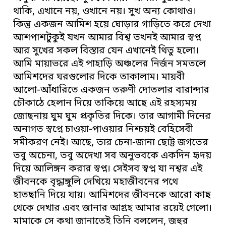
থাকি, এখানে নয়, ওখানে নয়। সুখ অন্য কোথাও।
কিন্তু একজন আমিশ হয়ে ঘোড়ার গাড়িতে করে দেখা
আশপাশটুকুই যখন আমার বিশ্ব তখনই আমার স্বপ্ন
আর সুখের সকল বিস্তার যেন এখানেই থিতু হলো।
আমি মায়াভরে এই পাহাড়ি অঞ্চলের নির্জন সমতলে
আমিশদের ঘরগুলোর দিকে তাকালাম। মায়বী
আলো-আঁধারিতে একজন তরুণী দোতলার বারান্দার
চৌকাঠে হেলান দিয়ে তাকিয়ে আছে এই রহস্যময়
জোছনায় ঘুম ঘুম প্রকৃতির দিকে। তার আগামী দিনের
অনাগত স্বপ্নে চাওয়া-পাওয়ার নিশ্চয়ই বেহিসেবী
সমীকরণ নেই। আছে, তার চেনা-জানা ছোট্ট জগতের
তবু অচেনা, তবু অদেখা সব অনুভবকে একদিন হৃদয়
দিয়ে আলিঙ্গন করার স্বপ্ন। সেইসব স্বপ্ন যা নশ্বর এই
জীবনকে বৃদ্ধাঙ্গুলি দেখিয়ে মহাজীবনের পথে
হাতছানি দিয়ে যায়। আমিশদের জীবনকে আরো কাছ
থেকে দেখার এবং জানার আগ্রহ আমার রয়েই গেলো।
মামাকে সে কথা জানাতেই তিনি বললেন, জহুর