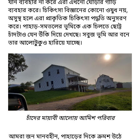
যান ব্যবহার না করে এরা এখনো ঘোড়ার গাড়ি
ব্যবহার করে। চিকিৎসা বিজ্ঞানের কোনো ওষুধ নয়,
অসুস্থ হলে এরা প্রাকৃতিক চিকিৎসা পদ্ধতি অনুসরণ
করে। পাহাড়-সমতলের ভূমিকে এক চিলতে ছোট্ট
চাঁদটাও যেন উঁকি দিয়ে দেখছে। সবুজ ভূমি আর বনে
তার আলোটুকুও হারিয়ে যাচ্ছে।
চাঁদের মায়াবী আলোয় আমিশ পরিবার
আমরা জন মানবহীন, পাহাড়ের দিকে ক্রমশ উঠে