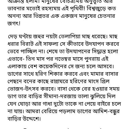
আক্রান্ত হলাম। মানুষের বৈচিত্র্যময় অনুভূতি আর
ভাবনার মতোই রহস্যময় এই পৃথিবী! বিশ্বজুড়ে কত
অনন্য আর ভিন্নতর এক একজন মানুষের চেতনার
জগৎ!
দেড় ঘণ্টায় জহুর নয়টা তেলাপিয়া মাছ ধরেছে। মাছ
ধরার বিরাট এই সাফল্য সে কীভাবে উদযাপন করবে
ভেবে পাচ্ছিল না। শেষে তা উদযাপনের সিদ্ধান্ত হলো
এভাবে- তিন মাস পর নভেম্বর মাসে পুনরায় এই
এলাকায় বেশ কয়েকদিনের সে জন্য চলে আসবে।
ডাগের সাথে হরিণ শিকার করবে এবং মামার বাসার
পেছনে বনের কাছে রান্নাঘরে হরিণের মাংস গ্রিল
ভোজন-উৎসব করবে। বাসা থেকে বের হওয়ার সময়
ডাগ তার বাড়ির সীমানা-দরজায় তালা ঝুলিয়ে দিল
যেন ঘোড়া আর গাধা দুটো তাকে না পেয়ে বাইরে চলে
না যায়। আমরা বেরিয়ে পড়লাম ডাগের আমিশ-বন্ধুর
বাড়ির উদ্দেশে।