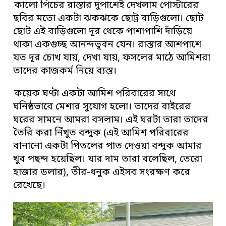
কালো পিচের রাস্তার দুপাশেই দেখলাম পোস্টারের
ছবির মতো একটা ঝকঝকে ছোট্ট বাড়িগুলো। ছোট
ছোট এই বাড়িগুলো দূর থেকে পাশাপাশি দাঁড়িয়ে
থাকা একগুচ্ছ আনন্দভূবন যেন। রাস্তার আশপাশে
যত দূর চোখ যায়, দেখা যায়, ফসলের মাঠে আমিশরা
তাদের কাজকর্ম নিয়ে ব্যস্ত।
কয়েক ঘণ্টা একটা আমিশ পরিবারের সাথে
ঘনিষ্ঠভাবে মেশার সুযোগ হলো। তাদের বাইরের
ঘরের সামনে আমরা বসলাম। এই ঘরটা তারা তাদের
তৈরি করা নিঁখুত বন্দুক (এই আমিশ পরিবারের
বানানো একটা পিতলের পাত দেওয়া বন্দুক আমার
খুব পছন্দ হয়েছিল। যার দাম তারা বলেছিল, তেরো
হাজার ডলার), তীর-ধনুক এইসব সংরক্ষণ করে
রেখেছে।