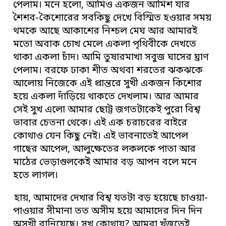
পেলাম। মনে হলো, আমিও একজন আমিশ যার
শৈশব-কৈশোরের সবকিছু দেখে বিস্মিত হওয়ার সময়
থমকে আছে আকাশের নিশ্চল মেঘ আর আমারই
মতো অবাক চোখ মেলে একলা পৃথিবীকে দেখতে
থাকা একলা চাঁদ। আমি তুষারমাখা সবুজ ঘাসের ঘ্রাণ
পেলাম। বরফে ঢাকা শীত অথবা শরতের ঝকঝকে
আলোয় নিজেকে এই প্রান্তরে সুখী একজন কিশোর
হয়ে একলা দাঁড়িয়ে থাকতে দেখলাম। আর আমার
সেই সুখ এলো আমার ছোট্ট জগতটাকেই পুরো বিশ্ব
ভাবার চেতনা থেকে। এই এক চরাচরের বাইরে
কোথাও যেন কিছু নেই। এই ভাবনাতেই আপেল
গাছের আপেল, আলুক্ষেতের লকলকে পাতা আর
মাঠের ভেড়াগুলকেই আমার বড় আপন বলে মনে
হতে লাগল।
হায়, আমাদের দেখার বিশ্ব যতটা বড় হয়েছে চাওয়া-
পাওয়ার সীমানা তত অসীম হয়ে আমাদের দিন দিন
অসুখী বানিয়েছে। সুখ কোথায়? আমরা খুঁজতেই