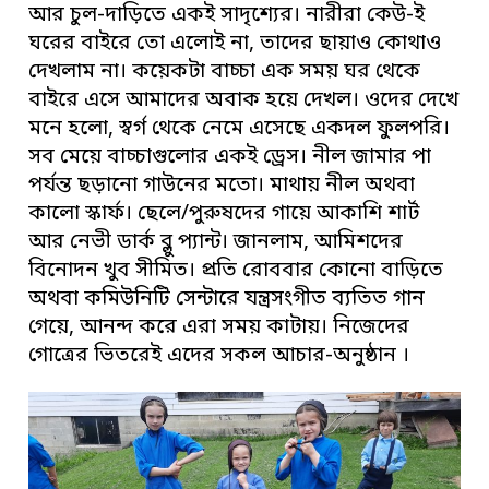
আর চুল-দাড়িতে একই সাদৃশ্যের। নারীরা কেউ-ই
ঘরের বাইরে তো এলোই না, তাদের ছায়াও কোথাও
দেখলাম না। কয়েকটা বাচ্চা এক সময় ঘর থেকে
বাইরে এসে আমাদের অবাক হয়ে দেখল। ওদের দেখে
মনে হলো, স্বর্গ থেকে নেমে এসেছে একদল ফুলপরি।
সব মেয়ে বাচ্চাগুলোর একই ড্রেস। নীল জামার পা
পর্যন্ত ছড়ানো গাউনের মতো। মাথায় নীল অথবা
কালো স্কার্ফ। ছেলে/পুরুষদের গায়ে আকাশি শার্ট
আর নেভী ডার্ক ব্লু প্যান্ট। জানলাম, আমিশদের
বিনোদন খুব সীমিত। প্রতি রোববার কোনো বাড়িতে
অথবা কমিউনিটি সেন্টারে যন্ত্রসংগীত ব্যতিত গান
গেয়ে, আনন্দ করে এরা সময় কাটায়। নিজেদের
গোত্রের ভিতরেই এদের সকল আচার-অনুষ্ঠান ।