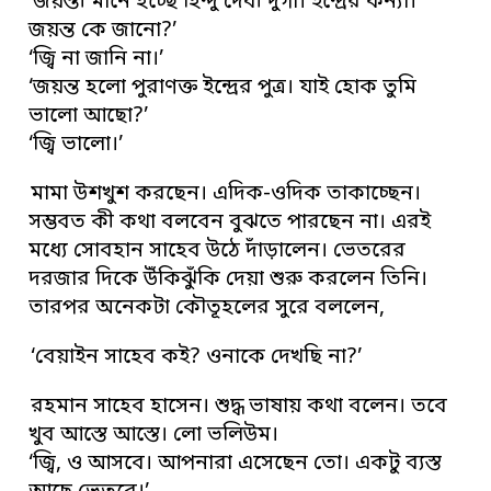
‘জয়ন্তী মানে হচ্ছে হিন্দু দেবী দুর্গা। ইন্দ্রের কন্যা।
জয়ন্ত কে জানো?’
‘জ্বি না জানি না।’
‘জয়ন্ত হলো পুরাণক্ত ইন্দ্রের পুত্র। যাই হোক তুমি
ভালো আছো?’
‘জ্বি ভালো।’
মামা উশখুশ করছেন। এদিক-ওদিক তাকাচ্ছেন।
সম্ভবত কী কথা বলবেন বুঝতে পারছেন না। এরই
মধ্যে সোবহান সাহেব উঠে দাঁড়ালেন। ভেতরের
দরজার দিকে উঁকিঝুঁকি দেয়া শুরু করলেন তিনি।
তারপর অনেকটা কৌতূহলের সুরে বললেন,
‘বেয়াইন সাহেব কই? ওনাকে দেখছি না?’
রহমান সাহেব হাসেন। শুদ্ধ ভাষায় কথা বলেন। তবে
খুব আস্তে আস্তে। লো ভলিউম।
‘জ্বি, ও আসবে। আপনারা এসেছেন তো। একটু ব্যস্ত