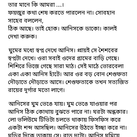
তার মানে কি আমরা ….।
ফয়জুর কথা শেষ করতে পারলেন না। সোবহান
সাহেব বললেন,
ঠিক আছে। তাই হোক। আনিসকে ডাকো। কালই
দেখা করুক।
ঘুমের মধ্যে স্বপ্ন দেখে আনিস। প্রায়ই সে শৈশবের
স্বপ্নটা দেখে। ওরা সবাই ওদের গ্রামের বাড়ি গেছে।
শিশিরে ভিজে গেছে সারা মাঠ। সেই মাঠে ভোরবেলা
একা একা আনিস হাঁটে। আর ওর বড় বোন শেগুফতা
দৌড়াতে দৌড়াতে আসে। শেগুফতাকে তখন সত্যজিত
রায়ের দূর্গার মতো লাগে।
আনিসের ঘুম ভেঙে যায়। ঘুম ভেঙে যাওয়ার পর
আনিস ঠিক কোথায় বুঝতে পারে না। ঘরটা অন্ধকার।
লো ভলিউমে টিভিটা চলতে থাকায় ফিসফিস করে
একটা শব্দ আসছিল। আনিসের উঠতে ইচ্ছা করে না।
ঘড়ির দিকে তাকায় সে। রাত দুটো। আনিস ঘুমিয়ে