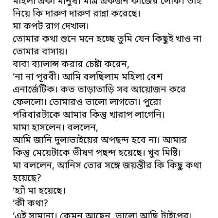
মহিলা একা মানুষ। মাত্র একজন কাজের লোক। তাই
নিয়ে কি দারুণ দারুণ রান্না করেছে।
মা কপট রাগ দেখাল।
তোমার কথা শুনে মনে হচ্ছে তুমি যেন কিছুই খাও না
তোমার বাসায়।
বাবা ব্যালান্স করার চেষ্টা করেন,
‘না না পূরবী। আমি বলছিলাম মহিলা বেশ
এনার্জেটিক। কত তাড়াতাড়ি সব আয়োজন করে
ফেললো। তোমারও ভালো লাগতো। পুরো
পরিবারটাকে আমার কিন্তু খারাপ লাগেনি।
মামা হাসলেন। বললেন,
আমি জানি দুলাভাইয়ের অপছন্দ হবে না। আমার
কিন্তু মেয়েটাকে ভীষণ পছন্দ হয়েছে। খুব মিষ্টি।
মা বললেন, আনিস তোর সঙ্গে জয়ন্তীর কি কিছু কথা
হয়েছে?
‘হ্যাঁ মা হয়েছে।
‘কী কথা?
‘এই সামান্য। কেমন আছেন, ভালো আছি টাইপের।