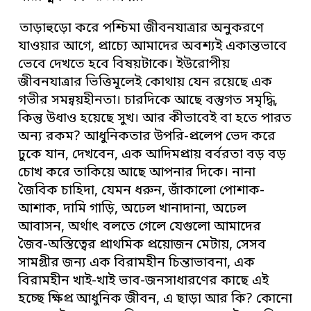
তাড়াহুড়ো করে পশ্চিমা জীবনযাত্রার অনুকরণে
যাওয়ার আগে, প্রাচ্যে আমাদের অবশ্যই একান্তভাবে
ভেবে দেখতে হবে বিষয়টাকে। ইউরোপীয়
জীবনযাত্রার ভিত্তিমূলেই কোথায় যেন রয়েছে এক
গভীর সমন্বয়হীনতা। চারদিকে আছে বস্তুগত সমৃদ্ধি,
কিন্তু উধাও হয়েছে সুখ। আর কীভাবেই বা হতে পারত
অন্য রকম? আধুনিকতার উপরি-প্রলেপ ভেদ করে
ঢুকে যান, দেখবেন, এক আদিমপ্রায় বর্বরতা বড় বড়
চোখ করে তাকিয়ে আছে আপনার দিকে। নানা
জৈবিক চাহিদা, যেমন ধরুন, জাঁকালো পোশাক-
আশাক, দামি গাড়ি, অঢেল খানাদানা, অঢেল
আবাসন, অর্থাৎ বলতে গেলে যেগুলো আমাদের
জৈব-অস্তিত্বের প্রাথমিক প্রয়োজন মেটায়, সেসব
সামগ্রীর জন্য এক বিরামহীন চিন্তাভাবনা, এক
বিরামহীন খাই-খাই ভাব-জনসাধারণের কাছে এই
হচ্ছে ক্ষিপ্র আধুনিক জীবন, এ ছাড়া আর কি? কোনো