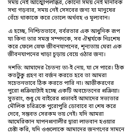
সময় নেই আত্মোপলব্ধির, কোনো সময় নেই মানবিক
সখ্য গড়বার, সময় নেই সেসবের জন্য যা মানুষের
বেঁচে থাকাকে করে তোলে অর্থবহ ও মূল্যবান।
এ হচ্ছে, নিশ্চিতভাবে, বর্বরতার এক আধুনিক রূপ
যা কিনা তার সমস্ত সম্পদকে, সব ঐশ্বর্যকে নিঃশেষ
করে ফেলে স্রেফ জীবনযাপনের, শূন্যতায় ঘেরা এক
জীবনযাপনের খাড়া চূড়ায় বেয়ে ওঠার জন্য।
দশতি: আমাদের চৈতন্য তা-ই নেয়, যা সে পারে। ঠিক
কতটুকু গ্রহণ বা বর্জন করতে হবে তা আমরা
সচেতনভাবে ঠিক করতে পারি না। আত্তীকরণের
পুরো প্রক্রিয়াটাই হচ্ছে একটি অবচেতনের প্রক্রিয়া।
সুতরাং, শুধু যে বাইরের প্রভাবই আমাদের সভ্যতার
মৌলিক চরিত্রকে পুরোপুরি ডোবাবে বা শেষ করে
দেবে, সম্ভবত সেরকম ভয় নেই। যদি আমরা
আমেরিকান যাপনপ্রণালীর দ্বারা লাভবান হওয়ার
চেষ্টা করি, যদি ওগুলোকে আমাদের জনগণের সামনে