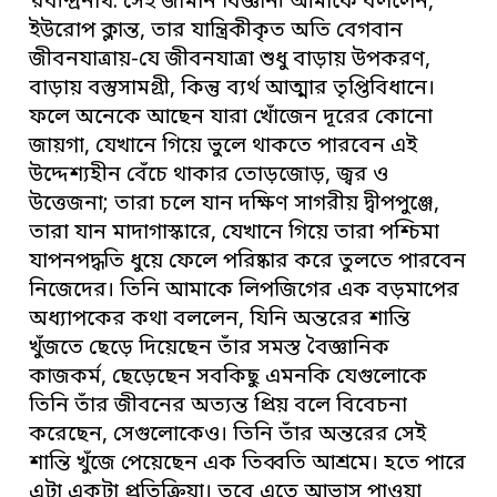
রবীন্দ্রনাথ: সেই জার্মান বিজ্ঞানী আমাকে বললেন,
ইউরোপ ক্লান্ত, তার যান্ত্রিকীকৃত অতি বেগবান
জীবনযাত্রায়-যে জীবনযাত্রা শুধু বাড়ায় উপকরণ,
বাড়ায় বস্তুসামগ্রী, কিন্তু ব্যর্থ আত্মার তৃপ্তিবিধানে।
ফলে অনেকে আছেন যারা খোঁজেন দূরের কোনো
জায়গা, যেখানে গিয়ে ভুলে থাকতে পারবেন এই
উদ্দেশ্যহীন বেঁচে থাকার তোড়জোড়, জ্বর ও
উত্তেজনা; তারা চলে যান দক্ষিণ সাগরীয় দ্বীপপুঞ্জে,
তারা যান মাদাগাস্কারে, যেখানে গিয়ে তারা পশ্চিমা
যাপনপদ্ধতি ধুয়ে ফেলে পরিষ্কার করে তুলতে পারবেন
নিজেদের। তিনি আমাকে লিপজিগের এক বড়মাপের
অধ্যাপকের কথা বললেন, যিনি অন্তরের শান্তি
খুঁজতে ছেড়ে দিয়েছেন তাঁর সমস্ত বৈজ্ঞানিক
কাজকর্ম, ছেড়েছেন সবকিছু এমনকি যেগুলোকে
তিনি তাঁর জীবনের অত্যন্ত প্রিয় বলে বিবেচনা
করেছেন, সেগুলোকেও। তিনি তাঁর অন্তরের সেই
শান্তি খুঁজে পেয়েছেন এক তিব্বতি আশ্রমে। হতে পারে
এটা একটা প্রতিক্রিয়া। তবে এতে আভাস পাওয়া