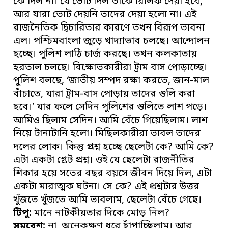
কে দিল না। যে ভোট দিল তাকে রিলিফ দেয়া হবে,
আর যারা ভোট দেয়নি তাদের দেয়া হলো না। এই
রাজনৈতিক দ্বিচারিতার কারণে তখন বিরূপ ভাবনা
এল। পশ্চিমবাংলা জুড়ে খাদ্যাভাব চলছে। আন্দোলন
হচ্ছে। পুলিশ লাঠি চার্জ করছে। তখন কলকাতায়
হরতাল চলছে। বিক্ষোভকারীরা ট্রাম বাস পোড়াচ্ছে।
পুলিশ বলছে, ‘জাতীয় সম্পদ রক্ষা করতে, জান-মাল
বাঁচাতে, যারা ট্রাম-বাস পোড়ায় তাদের গুলি করা
হবে।’ যার ফলে সেদিন পুলিশের গুলিতে লাশ পড়ে।
আমিও ছিলাম সেদিন। আমি বেঁচে গিয়েছিলাম। লাশ
নিয়ে টানাটানি হলো। মিছিলকারীরা ভাবল তাদের
দলের লোক। কিন্তু প্রশ্ন হচ্ছে ছেলেটা কে? আমি কে?
এটা একটা গ্রেট প্রশ্ন। ওই যে ছেলেটা রাজনীতির
শিকার হয়ে সতের বছর বয়সে জীবন দিয়ে দিল, এটা
একটা মারাত্মক ঘটনা। সে কে? এই প্রশ্নটার উত্তর
খুঁজতে খুঁজতে আমি ভাবলাম, ছেলেটা বেঁচে গেছে।
টিপু:
মানে নাটকীয়তার দিকে মোড় নিল?
সমরেশ:
না, অনেকক্ষণ ধরে হাঁপাচ্ছিলাম। আর