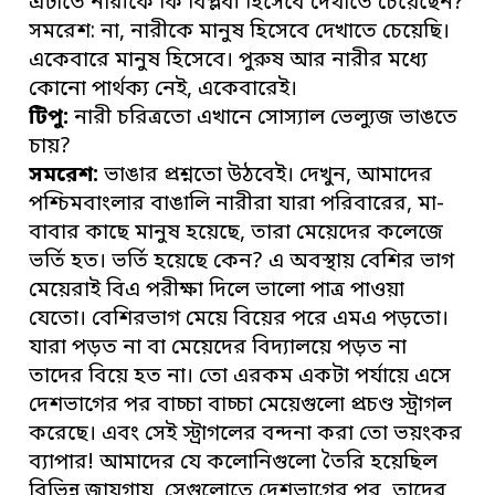
এটাতে নারীকে কি বিপ্লবী হিসেবে দেখাতে চেয়েছেন?
সমরেশ: না, নারীকে মানুষ হিসেবে দেখাতে চেয়েছি।
একেবারে মানুষ হিসেবে। পুরুষ আর নারীর মধ্যে
কোনো পার্থক্য নেই, একেবারেই।
টিপু:
নারী চরিত্রতো এখানে সোস্যাল ভেল্যুজ ভাঙতে
চায়?
সমরেশ:
ভাঙার প্রশ্নতো উঠবেই। দেখুন, আমাদের
পশ্চিমবাংলার বাঙালি নারীরা যারা পরিবারের, মা-
বাবার কাছে মানুষ হয়েছে, তারা মেয়েদের কলেজে
ভর্তি হত। ভর্তি হয়েছে কেন? এ অবস্থায় বেশির ভাগ
মেয়েরাই বিএ পরীক্ষা দিলে ভালো পাত্র পাওয়া
যেতো। বেশিরভাগ মেয়ে বিয়ের পরে এমএ পড়তো।
যারা পড়ত না বা মেয়েদের বিদ্যালয়ে পড়ত না
তাদের বিয়ে হত না। তো এরকম একটা পর্যায়ে এসে
দেশভাগের পর বাচ্চা বাচ্চা মেয়েগুলো প্রচণ্ড স্ট্রাগল
করেছে। এবং সেই স্ট্রাগলের বন্দনা করা তো ভয়ংকর
ব্যাপার! আমাদের যে কলোনিগুলো তৈরি হয়েছিল
বিভিন্ন জায়গায়, সেগুলোতে দেশভাগের পর, তাদের