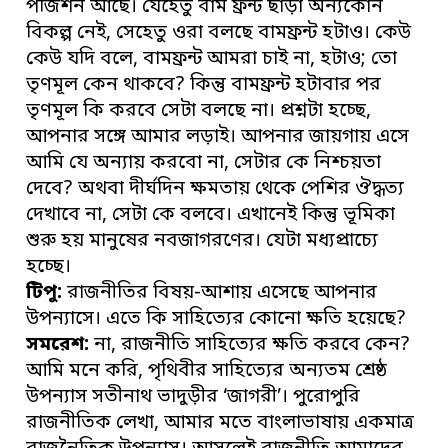
পজিশন আছে। যেহেতু বাম ফ্রন্ট ছাড়া অন্যকোন
বিকল্প নেই, সেহেতু ওরা বলছে বামফ্রন্ট হটাও। কেউ
কেউ যদি বলে, বামফ্রন্ট আমরা চাই না, হটাও; তো
তৃণমূল কেন থাকবে? কিন্তু বামফ্রন্ট হটাবার পর
তৃণমূল কি করবে সেটা বলছে না। প্রশ্নটা হচ্ছে,
আপনার সঙ্গে আমার লড়াই। আপনার জায়গায় এসে
আমি যে অন্যায় করবো না, সেটার কে নিশ্চয়তা
দেবে? অথবা দীর্ঘদিন ক্ষমতায় থেকে পেশির ঔদ্ধত্য
দেখাবে না, সেটা কে বলবে। এখানেই কিন্তু ভূমিকা
শুরু হয় মানুষের নবজাগরণের। যেটা মধ্যপ্রাচ্যে
হচ্ছে।
টিপু:
রাজনীতির বিষয়-আশায় এসেছে আপনার
উপন্যাসে। এতে কি সাহিত্যের কোনো ক্ষতি হয়েছে?
সমরেশ:
না, রাজনীতি সাহিত্যের ক্ষতি করবে কেন?
আমি মনে করি, পৃথিবীর সাহিত্যের অন্যতম শ্রেষ্ঠ
উপন্যাস সতীনাথ ভাদুড়ীর ‘জাগরী’। পুরোপুরি
রাজনীতিক লেখা, আমার মতে বাংলাভাষায় একমাত্র