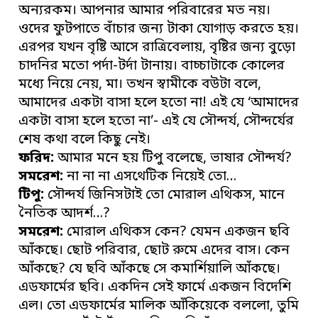
অন্যরকম। আপনার আমার পরিবারের মত নয়।
ওদের ফুটপাতে বাঁচার জন্য টাকা যোগাড় করতে হয়।
এরপর যখন বৃষ্টি আসে রাত্রিবেলায়, বৃষ্টির জন্য বুড়ো
চাদনির মতো পর্দা-টর্দা টানায়। বাচ্চাটাকে কোলের
মধ্যে নিয়ে নেয়, মা। তখন স্বামীকে বউটা বলে,
আমাদের একটা বাসা হলে হতো না! এই যে ‘আমাদের
একটা বাসা হলে হতো না’- এই যে সৌন্দর্য, সৌন্দর্যের
শেষ কথা বলে কিছু নেই।
ফরিদ:
আমার মনে হয় টিপু বলেছে, ভাষার সৌন্দর্য?
সমরেশ:
না না না এসথেটিক নিয়েই তো…
টিপু:
সৌন্দর্য জিনিসটাই তো মোরাল এথিকস, মানে
নৈতিক আদর্শ…?
সমরেশ:
মোরাল এথিকস কেন? যেমন একজন ছবি
আঁকছে। ছোট পরিবার, ছোট রুমে এদের বাস। কেন
আঁকছে? যে ছবি আঁকছে সে কমার্শিয়ালি আঁকছে।
এডফার্মের ছবি। একদিন সেই ফার্মে একজন বিদেশি
এল। তো এডফার্মের মালিক আঁকিয়েকে বললো, তুমি