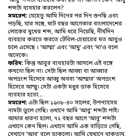
‘আবু’ শব্দটা ব্যবহার করা হয় না। আপনি কেন ‘আবু’
শব্দটা ব্যবহার করলেন?
সমরেশ:
যেহেতু আমি দিনের পর দিন শুনছি এবং
পড়ছি, যার সঙ্গে, ষাট বছর আগেকার বাংলাদেশের
লোকের মুখের শব্দ, আমি ধরে নিয়েছি, দীর্ঘদিন
ব্যবহার করতে করতে টেবিল-চেয়ারের মত আবুও
চলে এসেছে । ‘আম্মা’ এবং ‘আমু’ এবং ‘মা’ও বলে
অনেকে।
ফরিদ:
কিন্তু আবুর ব্যবহারটা আসলে এই বঙ্গে
কখনো ছিল না। সেটা ছিল আব্বা বা আব্বার
অপভ্রংশ হিসেবে আব্বু অথবা ‘আম্মার’ অপভ্রংশ
হিসেবে আম্মু। সেটা একটা মধুর ডাক হিসেবে
ব্যবহার হতো…
সমরেশ:
এটা ছিল ১৯৩৮-৪০ সালের, উপন্যাসের
নামটা ভুলে গেছি। ওখানে আমি ‘আবু’ শব্দটা পাই।
আমার ধারণা হলো, ৭২ বছর আগে ‘আবু’ শব্দটা
এখানে কেন ছিল। এখানে আমি এক বাড়িতে গেছি,
সেখানে ‘আবু’ বলে ডাকলো। আমি যেখানে থাকতাম,