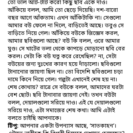
তো ভাল আর্ট-টার্ট করো কিছু ছবি এঁকে দাও।
আঁকিয়ে বলল, আমি তো ছেড়ে দিয়েছি। দশ-বারো
বছর আগে আঁকতাম। এখন আঁকিটাকি না। সেগুলো
আমার বউ ফেলে না দিলে, বাড়িতেই আছে। তবুও সে
বাড়িতে নিয়ে গেল। আঁকিয়ে বউকে জিজ্ঞেস করল,
আমার ছবিগুলো আছে? বউ কি বলল, ওরে আমার
মুণ্ড। সে খাটের তলা থেকে কাপড়ে মোড়ানো ছবি বের
করল। সেটা কি বউ যত্ন করে রেখেছিল? না, সেটা
বউয়ের জন্য দুঃখের কারণ হয়ে দাঁড়ালো। ছবিগুলো
টানানোর জায়গা ছিল না। তো বিদেশি ছবিগুলো চড়া
দামে কিনে নিয়ে গেল। গল্পটা এখানেই শেষ হয় না।
শেষ কোথায়? রাত্রে সে বউকে বলল, আমাদের ঘরটা
বেশ ছোট। ছবি টানাবার জায়গা নেই। তখন বউটা
বলল, দেয়ালগুলো সরিয়ে দাও। এই যে দেয়ালগুলো
সরিয়ে দাও, এটা সমাজের শেষ কথা। আমি এটাই
বলতে চাইছি আপনাকে।
টিপু:
আপনার একটা উপন্যাস আছে, ‘সাতকাহন’।