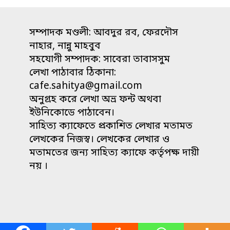
সম্পাদক মণ্ডলী: আবদুর রব, ফেরদৌস
নাহার, নান্নু মাহবুব
সহযোগী সম্পাদক: সাবেরা তাবাসসুম
লেখা পাঠাবার ঠিকানা:
cafe.sahitya@gmail.com
অনুগ্রহ করে লেখা অভ্র ফন্ট অথবা
ইউনিকোডে পাঠাবেন।
সাহিত্য ক্যাফেতে প্রকাশিত লেখার মতামত
লেখকের নিজস্ব। লেখকের লেখার ও
মতামতের জন্য সাহিত্য ক্যাফে কর্তৃপক্ষ দায়ী
নয় ।