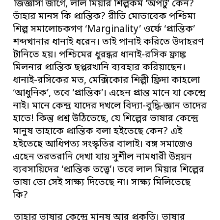
জিজ্ঞাসা জাগে, লাল মিয়ার শিল্পকর্ম ‘অপটু’ কেন?
তাঁহার মানস কি প্রান্তিক? রীতি মোতাবেক পশ্চিমা
শিল্প সমালোচকগণ ‘Marginality’ ওর্ফে ‘প্রান্তিক’
শব্দখানার ধানাই ধরেন। তাই পানাই করিতে উদাহরণ
টানিতে হয়। পশ্চিমের ধুরন্ধর ধানাই-রসিক ফ্রাঙ্ক
মিলনার প্রান্তিক ছপ্পরখানি ব্যবহার করিয়াছেন।
ধানাই-রসিকের মত, মেক্সিকোর শিল্পী ফ্রিদা কাহলো
‘আধুনিক’, তবে ‘প্রান্তিক’। এহেন প্রান্ত মানে যা কেন্দ্রে
নাই। মানে কেন্দ্র যাদের দখলে বিদ্যা-বুদ্ধি-জ্ঞান তাদের
হাতে! কিন্তু প্রশ্ন উঠিতেছে, যে শিল্পের ভাষার কেন্দ্রে
মানুষ তাহাকে প্রান্তিক বলা হইতেছে কেন? এই
হইতেছে আধিপত্য সংস্কৃতির বালাই। বঙ্গ সমাজেও
এহেন তরতরানি দেখা যায় সুশীল নামধারী উন্নয়ন
ব্যবসায়িদের ‘প্রান্তিক তত্ত্বে’। তবে লাল মিয়ার শিল্পের
ভাষা তো সেই সাক্ষ্য দিতেছে না। সাক্ষ্য মিলিতেছে
কি?
তাহার ভাষার কেন্দ্রে মানুষ আর প্রকৃতি। ভাষার