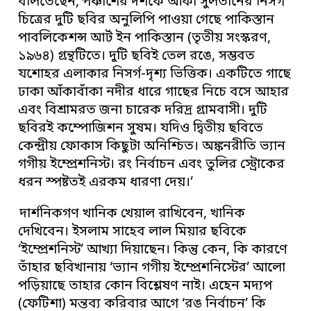
বলিতেছেন,’পঞ্চাশের দশকে আঁকা সুলতানের নিসর্গ
চিত্রের দুটি ছবির অনুলিপি পাওয়া গেছে পাকিস্তান
পাবলিকেশন্স আর্ট ইন পাকিস্তান (তৃতীয় সংস্করণ,
১৯৬৪) গ্রন্থটিতে। দুটি ছবিই তেল রঙে, সম্ভবত
যশোহর এলাকার নিসর্গ-দৃশ্য ভিত্তিক। একটিতে গাছে
ঢাকা আঁকাবাঁকা নদীর ধারে গাছের নিচে বসে আহার
এবং বিশ্রামরত জনা চারেক দরিদ্র গ্রামবাসী। দুটি
ছবিরই কম্পোজিশন সুষম। যদিও দ্বিতীয় ছবিতে
কেন্দ্রীয় ফোকাস কিছুটা অনিশ্চিত। অঙ্কনরীতি ভ্যান
গগীয় ইম্প্রেশনিস্ট। রং নির্বাচন এবং তুলির স্ট্রোকের
ধরন স্পষ্টতই এরকম ধারণা দেয়।’
দার্শনিকগণ খানিক খেয়াল রাখিবেন, খানিক
দেখিবেন। ইসলাম সাহেব লাল মিয়ার ছবিকে
‘ইম্প্রেশনিস্ট’ আখ্যা দিয়াছেন। কিন্তু কেন, কি কারণে
তাঁহার ছবিখানায় ‘ভ্যান গগীয় ইম্প্রেশনিস্টের’ আলো
পড়িয়াছে তাহার কোন বিশ্লেষণ নাই। এহেন মদ্যপ
(ফেটিশা) মন্তব্য করিবার আগে ‘রঙ নির্বাচন’ কি