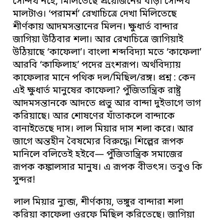
সৌন্দর্য নহে, মিলিতেছে প্রয়োজনের বাড়া সৌন্দর্য
মালটাও। ‘পরামর্শ’ রেখাচিত্রে দেখা মিলিতেছে
শীর্ণকায় আদমসন্তানের মিলন। ক্ষুধার্ত বান্দার
জাগিয়া উঠিবার শলা। আর রেখাচিত্রে জাগিয়াই
উঠিয়াছে ‘কাফেলা’। বাংলা শব্দবিদ্যা মতে ‘কাফেলা’
আরবি ‘কাফিলাহ’ পদের ভ্রংশরূপ। অর্থবিদ্যায়
কাফেলার মানে পথিক দল/মিছিল/রঙ্গ। প্রশ্ন : কেন
এই ক্ষুধার্ত মানুষের কাফেলা? পুঁজিতান্ত্রিক রাষ্ট্র
আদমসন্তানকে আদতে প্রভু আর বান্দা দুইভাগে ভাগ
করিয়াছে। আর শোষণের যাঁতাকলে বান্দাকে
বানাইতেছে দাস। লাল মিয়ার দাস শলা করে। আর
জাগে অন্তহীন বৈষম্যের বিরুদ্ধে। শিল্পের রূপক
মানিলে বলিতেই হইবে— পুঁজিতান্ত্রিক সমাজের
রূপক কঙ্কালসার মানুষ। এ রূপক বীভৎস। তবুও কি
সুন্দর!
লাল মিয়ার ন্যুব্জ, শীর্ণকায়, ভঙ্গুর বান্দারা শলা
করিয়া কাফেলা ওরফে মিছিল করিতেছে। জাগিয়া