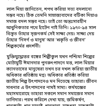
লাল মিয়া জানিতেন, শপথ করিয়া সত্য বদলানো
সম্ভব নহে। ঠিক তেমনি সাম্রাজ্যবাদের বটিকা দিয়াও
সমাজ বদল সম্ভব নহে। তাই তো অন্তঃসারহীন
আধুনিকতার পথে হাঁটেন নাই তিনি। ১৯৭০-৯৪ সাল
বিস্তৃত তাঁহার সৃজনকর্ম সেই সাক্ষ্য দেয়। সাক্ষ্য দেয়
তাঁহার ‘নিসর্গ ও মানুষ’ আর ‘প্রকৃতি ও জীবন’
শিল্পকর্মের প্রদর্শনী।
মুক্তিযুদ্ধোত্তর বঙ্গের শিল্পীকুল যখন পশ্চিমা শিল্পের
মোটামুটি ঈমানদার পুনরুৎপাদনে মত্ত, লাল মিয়ার
ক্যানভাসের মানুষেরা তখন চর দখল করিয়া জাতীয়
অধিকার প্রতিষ্ঠায় মগ্ন। অধিকার প্রতিষ্ঠা করিয়া
জাতীয় শিল্প উৎপাদনেও মন দিতেছে তাহারা। জীবন
সাধনার এ উৎপাদনের নামই সাম্য। কর্মযজ্ঞের
মহাসমারোহে তাহারা সকলে সমান সমাজের সমান
ভাগিদার। পরখ করিলে দেখা যায়, জমিকর্ষণ,