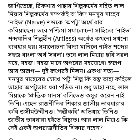
জাগিতেছে, রিকশার পাছার শিল্পকর্মের সহিত লাল
মিয়ার শিল্পকর্মের সম্পর্কই বা কি? মনসুর সাহেব
‘নাইভ’ (Naive) শব্দকে ‘অপটু’ অর্থে ধার
করিয়াছেন। তবে পশ্চিমা সমালোচনা সাহিত্যে ‘নাইভ’
শব্দখানির শিল্পহীন (Artless) অর্থেও কখনো সখনো
ব্যবহার হয়। সমালোচনা বিদ্যা মানিলে নাইভ শব্দের
সহজ বাংলা অর্থ ‘সরল’। তবে লাল মিয়ার ছবি সরল
নহে, সহজ। সহজ মানে অপরের সহযোগে। স্বরূপ
আর অরূপ— দুই রূপেরই মিলন। একথা সত্য—
মনসুর সাহেবের চোখে ‘পটু’ শিল্প কি বস্তু তাহা কহিলে
তাহার অপটুভাব ধরা পড়িত না। শুধু তাহা নহে, লাল
মিয়াকে ‘প্রান্তিক মানস’ বলিতেও কসুর করেন নাই
তিনি। এহেন রাজনীতির শিকার জাতীয় ভাবধারার
কবি জসীমউদ্দীনও। ‘পল্লীকবি’ অভিধায় তিনিও
জাতীয় ভাবধারা হইতে বিচ্যুত। আর লাল মিয়াও কি
সেই একই অপরাজনীতির শিকার নহেন?