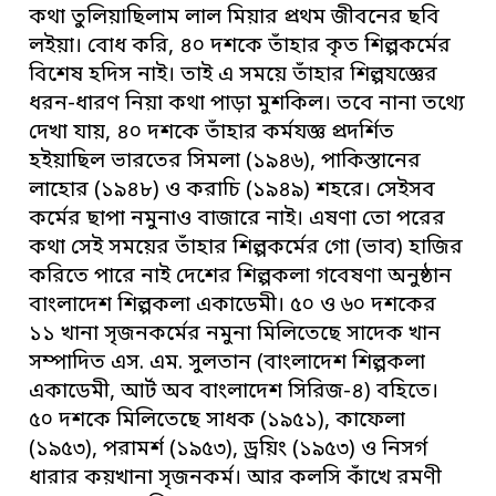
কথা তুলিয়াছিলাম লাল মিয়ার প্রথম জীবনের ছবি
লইয়া। বোধ করি, ৪০ দশকে তাঁহার কৃত শিল্পকর্মের
বিশেষ হদিস নাই। তাই এ সময়ে তাঁহার শিল্পযজ্ঞের
ধরন-ধারণ নিয়া কথা পাড়া মুশকিল। তবে নানা তথ্যে
দেখা যায়, ৪০ দশকে তাঁহার কর্মযজ্ঞ প্রদর্শিত
হইয়াছিল ভারতের সিমলা (১৯৪৬), পাকিস্তানের
লাহোর (১৯৪৮) ও করাচি (১৯৪৯) শহরে। সেইসব
কর্মের ছাপা নমুনাও বাজারে নাই। এষণা তো পরের
কথা সেই সময়ের তাঁহার শিল্পকর্মের গো (ভাব) হাজির
করিতে পারে নাই দেশের শিল্পকলা গবেষণা অনুষ্ঠান
বাংলাদেশ শিল্পকলা একাডেমী। ৫০ ও ৬০ দশকের
১১ খানা সৃজনকর্মের নমুনা মিলিতেছে সাদেক খান
সম্পাদিত এস. এম. সুলতান (বাংলাদেশ শিল্পকলা
একাডেমী, আর্ট অব বাংলাদেশ সিরিজ-৪) বহিতে।
৫০ দশকে মিলিতেছে সাধক (১৯৫১), কাফেলা
(১৯৫৩), পরামর্শ (১৯৫৩), ড্রয়িং (১৯৫৩) ও নিসর্গ
ধারার কয়খানা সৃজনকর্ম। আর কলসি কাঁখে রমণী