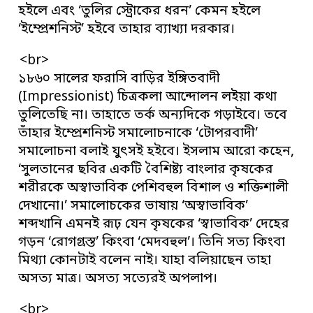
হইলে এবং ‘তুলির স্ট্রোকের ধরন’ কেমন হইলে
‘ইম্প্রেশনিস্ট’ হইবে তাহার ব্যাখ্যা দরকার।
<br>
১৮৬০ সালের ফরাসি বাড়ির ইঙ্গিতবাদী
(Impressionist) চিত্রকলা আন্দোলন লইয়া কথা
তুলিতেছি না। তাহাতে তর্ক অন্যদিকে গড়াইবে। তবে
তাঁহার ইম্প্রেশনিস্ট সমালোচনাকে ‘টোপরবাদী’
সমালোচনা বলাই যুৎসই হইবে। ইসলাম আরো কহেন,
‘সুলতানের ছবির একটি বৈশিষ্ট্য বাংলার কৃষকের
শরীরকে অস্বাভাবিক পেশিবহুল বিশাল ও শক্তিশালী
দেখানো।’ সমালোচকের ভাষায় ‘অস্বাভাবিক’
শব্দখানি এমনই রূঢ় যেন কৃষকের ‘স্বাভাবিক’ দেহের
গড়ন ‘রোগগ্রস্ত’ কিংবা ‘মেদবহুল’। তিনি সত্য কিংবা
মিথ্যা কোনটাই বলেন নাই। যাহা বলিয়াছেন তাহা
অসত্য মাত্র। অসত্য সত্যেরই অপলাপ।
<br>