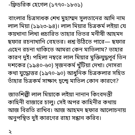
-ফ্রিডরিক হেগেল (১৭৭০-১৮৩১)
বাংলার চিত্রসাধক শেখ মুহাম্মদ সুলতানের আদি নাম
লাল মিয়া (১৯২৩-৯৪)। লাল মিয়ার চিত্রকর্ম লইয়া যে
কয়খানা লিখা প্রচারিত তাহার ভিতর মনীষী আহমদ
ছফার রচনাখানি বেহতর। প্রশ্ন উঠিতে পারে— ছফার
এহেন রচনা থাকিতে আমরা কেন মাতিলাম? তাহার
কারণ দুই। পহিলা নম্বরে লাল মিয়ার মুক্তিযুদ্ধপূর্ব তিন
দশকের (১৯৪০-৬০) সৃজনকর্ম খুঁটিয়া দেখা। দোসরা
কথা যুদ্ধোত্তর (১৯৭০-৯০) আধুনিক চিত্রকলার সহিত
তাঁহার চিত্রকর্ম সাক্ষাৎ দ্বন্দ্বে মাতিল কোন কারণে?
জাতশিল্পী লাল মিয়াকে লইয়া নানান কিংবদন্তী
কাহিনী বাজারে চালু। সেই অপর কাহিনীর কথায়
আজ বিরতি রাখিব। আজ আহমদ ছফার আলোচনায়
অনুপস্থিত দুই কারণের রাহা সন্ধান করিব।
২