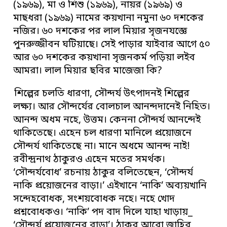
(১৯৬৯), মা ও শিশু (১৯৬৯), নায়র (১৯৬৯) ও
মাছধরা (১৯৬৯) নামের কয়খানা নমুনা ৬০ দশকের
নজির। ৬০ দশকের পর লাল মিয়ার সৃজনযজ্ঞে
পুনরুজ্জীবন ঘটিয়াছে। সেই পাড়ার যাইবার আগে ৫০
আর ৬০ দশকের কয়খানা সৃজনকর্ম পড়িয়া লইব
আমরা। লাল মিয়ার ছবির মাজেজা কি?
শিল্পের চলতি ধারণা, সৌন্দর্য উৎপাদনই শিল্পের
লক্ষ্য। আর সৌন্দর্যের বোলচাল আনন্দদানেই নিহিত।
আনন্দ অধম নহে, উত্তম। কেননা সৌন্দর্য আনন্দেই
থাকিতেছে। এহেন চল ধারণা মানিলে প্রয়োজনে
সৌন্দর্য থাকিতেছে না। মানে অধমে আনন্দ নাই!
রবীন্দ্রনাথ ঠাকুরও এহেন মতের সমর্থক।
‘সৌন্দর্যবোধ’ রচনায় ঠাকুর বলিতেছেন, ‘সৌন্দর্য
নাকি প্রয়োজনের বাড়া।’ এইখানে ‘নাকি’ অব্যয়খানি
সন্দেহবোধক, সংশয়বোধক নহে। নহে খোদ
প্রশ্নবোধকও। ‘নাকি’ পদ বাদ দিলে যাহা খাড়ায়_
‘সৌন্দর্য প্রয়োজনের বাড়া’। ঠাকুর আরো জাহির