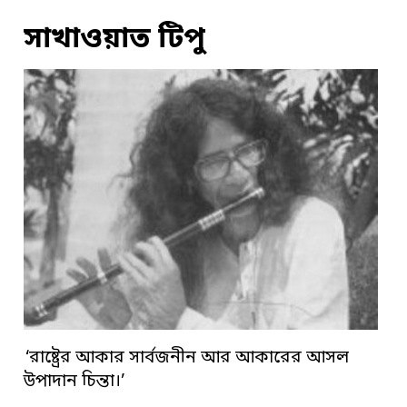
সাখাওয়াত টিপু
‘রাষ্ট্রের আকার সার্বজনীন আর আকারের আসল
উপাদান চিন্তা।’