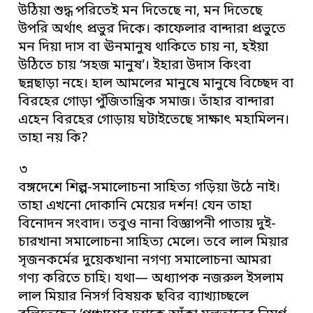
উঠিয়া শুদ্ধ পরিতেই মন দিতেছে না, মন দিতেছে
উপরি অর্থাৎ প্রভুর দিকে। কাফেলার বান্দারা প্রভুতে
মন দিয়া দাস বা ঊনমানুষ থাকিতে চায় না, হইয়া
উঠিতে চায় ‘সহজ মানুষ’। ইহারা উদাস কিংবা
ছন্নছাড়া নহে। হাল আমলের মানুষে মানুষে বিচ্ছেদ বা
বিরহের গোড়া পুঁজিতান্ত্রিক সমাজ। তাঁহার বান্দারা
এহেন বিরহের গোড়ায় ঘটাইতেছে সাক্ষাৎ মহামিলন।
তাহা নয় কি?
৩
বঙ্গদেশে শিল্প-সমালোচনা সাহিত্য গড়িয়া উঠে নাই।
তাহা এখনো দোকানি মেয়ের দর্শন! যেন তাহা
বিনোদন সংবাদ। তবুও নানা বিজ্ঞাপনী পাতায় দুই-
চারখানা সমালোচনা সাহিত্য মেলে। তবে লাল মিয়ার
সৃজনকর্মের দুয়েকখানা নগণ্য সমালোচনা আমরা
গণ্য করিতে চাহি। যথা— অধ্যাপক নজরুল ইসলাম
লাল মিয়ার নিসর্গ বিষয়ক ছবির ব্যাখ্যাচ্ছলে