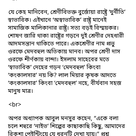
যে কেহ মানিবেন, শ্রেণীবিভক্ত বুর্জোয়া রাষ্ট্রে ‘দুর্নীতি’
স্বাভাবিক। এইখানে ‘অস্বাভাবিক’ রাষ্ট্র মানেই
সামাজিক মালিকানার রাষ্ট্র। সত্য বড়ই বিস্ময়কর।
শোষণ জারি থাকা রাষ্ট্রের গড়নে দুই শ্রেণীর দেহধারী
আদমসন্তান থাকিতে পারে। একশ্রেণীর নাম প্রভু
ওরফে মেদবহুল অতিকায় মানব। অপর শ্রেণী দাস
ওরফে শীর্ণকায় বান্দা। ইসলাম সাহেবের মতে
‘স্বাভাবিক’ দেহের গড়ন ‘মেদবহুল’ কিংবা
‘কংকালসার’ নয় কি? লাল মিয়ার কৃষক আদতে
‘কংকালসার’ কিংবা ‘মেদবহুল’ নহে, বীর্যবান সহজ
মানুষ মাত্র।
<br>
অপর অধ্যাপক আবুল মনসুর কহেন, “একে বলা
চলে শহুরে ‘নাইভ’ শিল্পের কাছাকাছি কিছু, আমাদের
রিকশা পেইন্টিংয়ে যে ধরনটি দেখা যায়।” প্রশ্ন