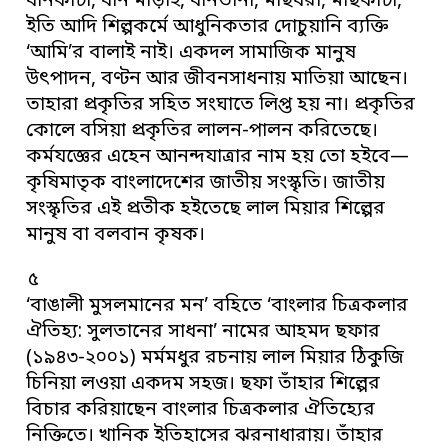
ধানকাটা, ধান মাড়াই, ধানভানা, মাছধরা, মাছকাটা,
ইতি আদি শিল্পকর্মে আধুনিকতার দোচুয়ানি ব্যক্তি
‘আমি’র বালাই নাই। একদল সামাজিক মানুষ
উৎপাদন, বণ্টন আর জীবনসাধনায় মাতিয়া আছেন।
তাহারা প্রকৃতির সহিত সংঘাতে লিপ্ত হয় না। প্রকৃতির
কোলে বসিয়া প্রকৃতির লালন-পালন করিতেছে।
কর্মযজ্ঞের এহেন আনন্দযাত্রার নাম হয় তো হইবে—
কৃষিমাতৃক বাংলাদেশের জাতীয় সংস্কৃতি। জাতীয়
সংস্কৃতির এই প্রতীক হইতেছে লাল মিয়ার শিল্পের
মানুষ বা বলবান কৃষক।
৫
‘বাঙালী মুসলমানের মন’ বহিতে ‘বাংলার চিত্রকলার
ঐতিহ্য: সুলতানের সাধনা’ নামের আহমদ ছফার
(১৯৪৩-২০০১) মর্মমধুর রচনায় লাল মিয়ার ঠিকুজি
চিনিয়া লওয়া একদম সহজ। ছফা তাঁহার শিল্পের
বিচার করিয়াছেন বাংলার চিত্রকলার ঐতিহ্যের
নিক্তিতে। খানিক ইতিহাসের ঝরনাধারায়। তাঁহার