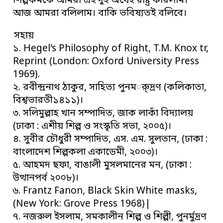
শিল্পকর্মকে আমরা এই দুই অর্থেই রাষ্ট্র করিলাম।
আজ আমরা বলিলাম। বাকি ভবিষ্যতই বলিবে।
সহায়
১. Hegel’s Philosophy of Right, T.M. Knox tr,
Reprint (London: Oxford University Press
1969).
২. রবীন্দ্রনাথ ঠাকুর, সাহিত্য পুনমর্ুদ্রণ (কলিকাতা,
বিশ্বভারতী১৪১১)।
৩. সলিমুল্লাহ খান সম্পাদিত, জাক লাকাঁ বিদ্যালয়
(ঢাকা : এশীয় শিল্প ও সংস্কৃতি সভা, ২০০৫)।
৪. সুবীর চৌধুরী সম্পাদিত, এস. এম. সুলতান, (ঢাকা :
বাংলাদেশ শিল্পকলা একাডেমী, ২০০৩)।
৫. আহমদ ছফা, বাঙালী মুসলমানের মন, (ঢাকা :
উত্থানপর্ব ২০০৮)।
৬. Frantz Fanon, Black Skin White masks,
(New York: Grove Press 1968)|
৭. নজরুল ইসলাম, সমকালীন শিল্প ও শিল্পী, পুনর্মুদ্রণ