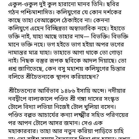
একুল-ওকুল দুই কুল হারানো মানব তিনি। ছবির
গঠন পশ্চিমাশাসিত। কলিযুগের যে কোন দর্শকের
কাছে তাহা বেআক্কেলে ঠেকাইবে না। কেননা
কলিযুগে এহেন বিচ্ছিন্নতা অস্বাভাবিক নহে। ইহাতে
ভক্তি নাই, যাহা আছে তাহার নাম— বিভক্তি। বিভক্তি
মানে ভক্তি নহে। ভগ হইতে ভাগ হইয়া অপর ভগের
নামান্তর মাত্র যাহা। তাহাতে আগা থাকে তো গোড়া
নাই। নিছক বস্তুর রূপক ছবিকে আদল দিয়াছে। তো
প্রশ্ন জাগিতেছে, কেন বসু মহাশয় কলিযুগের চিন্তার
বলিতে শ্রীচৈতন্যকে স্থাপন করিয়াছেন?
শ্রীচৈতন্যের আর্বিভাব ১৪৮৬ ইসায়ি অব্দে। নদীয়ার
নবদ্বীপে বাল্যকালে পণ্ডিত শ্রী গঙ্গা দাসের সংস্কৃত
টোলে বিদ্যা লভিয়া নিজেই টোল খুলিয়া বসেন।
পণ্ডিত বল্লভ আচার্যের কন্যা লক্ষ্মীর সহিত পরিণয়ের
পর আপন টোলে আসর জমান। সেও এক
মহাকারবার। তাহা আর নতুন করিয়া পাড়িতে চাহি