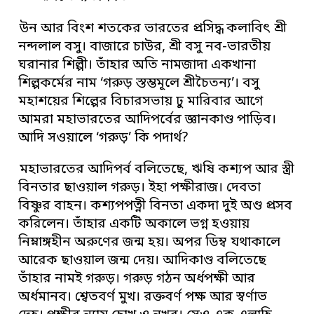
উন আর বিংশ শতকের ভারতের প্রসিদ্ধ কলাবিৎ শ্রী
নন্দলাল বসু। বাজারে চাউর, শ্রী বসু নব-ভারতীয়
ঘরানার শিল্পী। তাঁহার অতি নামজাদা একখানা
শিল্পকর্মের নাম ‘গরুড় স্তম্ভমূলে শ্রীচৈতন্য’। বসু
মহাশয়ের শিল্পের বিচারসভায় ঢু মারিবার আগে
আমরা মহাভারতের আদিপর্বের জ্ঞানকাণ্ড পাড়িব।
আদি সওয়ালে ‘গরুড়’ কি পদার্থ?
মহাভারতের আদিপর্ব বলিতেছে, ঋষি কশ্যপ আর স্ত্রী
বিনতার ছাওয়াল গরুড়। ইহা পক্ষীরাজ। দেবতা
বিষ্ণুর বাহন। কশ্যপপত্নী বিনতা একদা দুই অণ্ড প্রসব
করিলেন। তাঁহার একটি অকালে ভগ্ন হওয়ায়
নিম্নাঙ্গহীন অরুণের জন্ম হয়। অপর ডিম্ব যথাকালে
আরেক ছাওয়াল জন্ম দেয়। আদিকাণ্ড বলিতেছে
তাঁহার নামই গরুড়। গরুড় গঠন অর্ধপক্ষী আর
অর্ধমানব। শ্বেতবর্ণ মুখ। রক্তবর্ণ পক্ষ আর স্বর্ণাভ