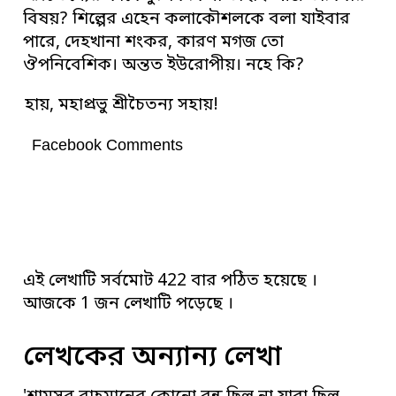
বিষয়? শিল্পের এহেন কলাকৌশলকে বলা যাইবার
পারে, দেহখানা শংকর, কারণ মগজ তো
ঔপনিবেশিক। অন্তত ইউরোপীয়। নহে কি?
হায়, মহাপ্রভু শ্রীচৈতন্য সহায়!
Facebook Comments
এই লেখাটি সর্বমোট 422 বার পঠিত হয়েছে ।
আজকে 1 জন লেখাটি পড়েছে ।
লেখকের অন্যান্য লেখা