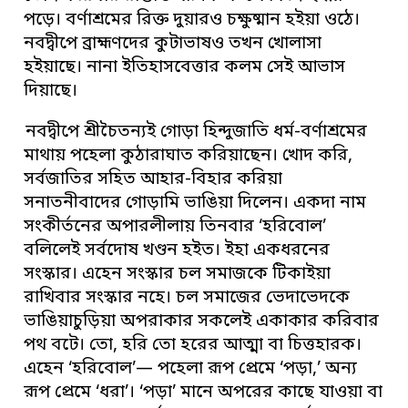
পড়ে। বর্ণাশ্রমের রিক্ত দুয়ারও চক্ষুষ্মান হইয়া ওঠে।
নবদ্বীপে ব্রাহ্মণদের কুটাভাষও তখন খোলাসা
হইয়াছে। নানা ইতিহাসবেত্তার কলম সেই আভাস
দিয়াছে।
নবদ্বীপে শ্রীচৈতন্যই গোড়া হিন্দুজাতি ধর্ম-বর্ণাশ্রমের
মাথায় পহেলা কুঠারাঘাত করিয়াছেন। খোদ করি,
সর্বজাতির সহিত আহার-বিহার করিয়া
সনাতনীবাদের গোড়ামি ভাঙিয়া দিলেন। একদা নাম
সংকীর্তনের অপারলীলায় তিনবার ‘হরিবোল’
বলিলেই সর্বদোষ খণ্ডন হইত। ইহা একধরনের
সংস্কার। এহেন সংস্কার চল সমাজকে টিকাইয়া
রাখিবার সংস্কার নহে। চল সমাজের ভেদাভেদকে
ভাঙিয়াচুড়িয়া অপরাকার সকলেই একাকার করিবার
পথ বটে। তো, হরি তো হরের আত্মা বা চিত্তহারক।
এহেন ‘হরিবোল’— পহেলা রূপ প্রেমে ‘পড়া,’ অন্য
রূপ প্রেমে ‘ধরা’। ‘পড়া’ মানে অপরের কাছে যাওয়া বা