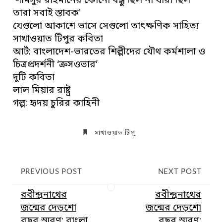
'শামসুর রাহমানের কোনো বন্ধু ছিল না যারা ছিল
তারা সবাই স্তাবক'
যেগুলো আকাশে ভাসে সেগুলো তাৎক্ষণিক সাহিত্য
সাখাওয়াত টিপুর কবিতা
আর্ট: বাংলাদেশ-ভারতের শিল্পীদের যৌথ কর্মশালা ও
চিত্রপ্রদর্শনী ‘ক্রসওভার’
দুটি কবিতা
লাল মিয়ার রাষ্ট্র
গল্প: হৃদয় চুরির কাহিনী
সাখাওয়াত টিপু
PREVIOUS POST
NEXT POST
রবীন্দ্রনাথের
রবীন্দ্রনাথের
জন্মের দেড়শো
জন্মের দেড়শো
বছর স্মরণ: বাংলা
বছর স্মরণ: