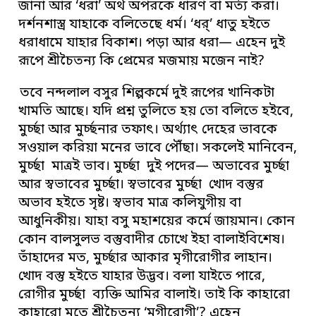
জানা আর ‘ধরা’ অর্থ অপরকে ধারণ বা মর্ত্য করা।
দর্শনশাস্ত্র যাহাকে বলিতেছে ধর্ম। ‘ধর্’ ধাতু হইতে
ধরাধামে যাহার বিকাশ। পড়া আর ধরা— এহেন দুই
রূপে শ্রীচৈতন্য কি প্রেমের মজমায় মজেন নাই?
তবে নন্দলাল বসুর শিল্পকর্মে দুই রূপের খানিকটা
খামতি আছে। যদি প্রশ্ন তুলিতে হয় তো বলিতে হইবে,
মুর্চ্ছা আর মুর্চ্ছনার তফাৎ। অর্থ্যাৎ দেহের ভাবকে
সওয়াল করিয়া মনের ভাবে পৌঁছা। সকলেই মানিবেন,
মুর্চ্ছা মাত্রই ভাব। মুর্চ্ছা দুই পদের— অভাবের মুর্চ্ছা
আর স্বভাবের মুর্চ্ছা। স্বভাবের মুর্চ্ছা খোদ বস্তুর
অভাব হইতে সৃষ্ট। স্বভাব মাত্র কলিযুগীয় বা
আধুনিকীয়। যাহা বসু মহাশয়ের কর্মে জায়মান। কোন
কোন বালসুলভ বস্তুবাদীর চোখে ইহা বালাইবিশেষ।
তাঁহাদের মত, মুর্চ্ছার আকার মৃগীরোগীর লাহান।
খোদ বস্তু হইতে যাহার উদ্ভব। বলা যাইতে পারে,
রোগীর মুর্চ্ছা ব্যক্তি আমির বালাই। তাই কি কাহারো
কাহারো মতে শ্রীচৈতন্য ‘মৃগীরোগী’? এহেন