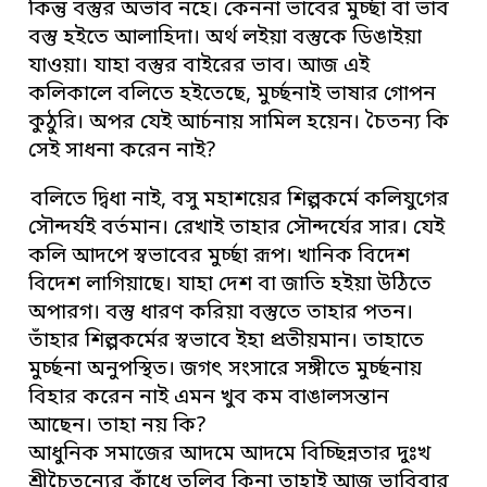
কিন্তু বস্তুর অভাব নহে। কেননা ভাবের মুর্চ্ছা বা ভাব
বস্তু হইতে আলাহিদা। অর্থ লইয়া বস্তুকে ডিঙাইয়া
যাওয়া। যাহা বস্তুর বাইরের ভাব। আজ এই
কলিকালে বলিতে হইতেছে, মুর্চ্ছনাই ভাষার গোপন
কুঠুরি। অপর যেই আর্চনায় সামিল হয়েন। চৈতন্য কি
সেই সাধনা করেন নাই?
বলিতে দ্বিধা নাই, বসু মহাশয়ের শিল্পকর্মে কলিযুগের
সৌন্দর্যই বর্তমান। রেখাই তাহার সৌন্দর্যের সার। যেই
কলি আদপে স্বভাবের মুর্চ্ছা রূপ। খানিক বিদেশ
বিদেশ লাগিয়াছে। যাহা দেশ বা জাতি হইয়া উঠিতে
অপারগ। বস্তু ধারণ করিয়া বস্তুতে তাহার পতন।
তাঁহার শিল্পকর্মের স্বভাবে ইহা প্রতীয়মান। তাহাতে
মুর্চ্ছনা অনুপস্থিত। জগৎ সংসারে সঙ্গীতে মুর্চ্ছনায়
বিহার করেন নাই এমন খুব কম বাঙালসন্তান
আছেন। তাহা নয় কি?
আধুনিক সমাজের আদমে আদমে বিচ্ছিন্নতার দুঃখ
শ্রীচৈতন্যের কাঁধে তুলিব কিনা তাহাই আজ ভাবিবার