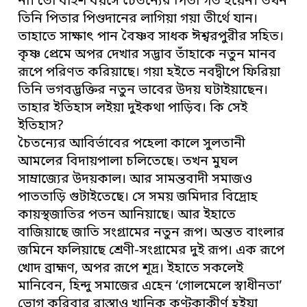
না। তো বাইশ বয়সে চৈতন্যের পিতা গত হয়েন। তখন
তিনি পিতার পিণ্ডদানের লাগিয়া গয়া তীর্থে যান।
তাহাতে সাক্ষাৎ পান বৈষ্ণব সাধক ঈশ্বরপুরীর সহিত।
কৃষ্ণ প্রেমে অপর দেখার সদ্ভাব তাঁহাকে নতুন মানব
রূপে পরিণত করিয়াছে। গয়া হইতে নবদ্বীপে ফিরিয়া
তিনি ভগবদ্ভক্তির নতুন ভাবের উদয় ঘটাইয়াছেন।
তাহার ইতিহাস লইয়া দুইকথা পাড়িব। কি সেই
ইতিহাস?
চৈতন্যের আবির্ভাবের পহেলা কালে সুলতানী
আমলের বিদায়পালা চলিতেছে। তখন মুঘল
সাম্রাজ্যের উদয়কাল। আর সামন্তবাদী সমাজও
পাততাড়ি গুটাইতেছে। সে সময় জমিদার বিদ্রোহ
কায়স্থজাতির পতন আনিয়াছে। আর ইহাতে
বাজিয়াছে জাতি সংগ্রামের নতুন রূপ। অন্তত বাংলার
জমিনে ফলিয়াছে শ্রেণী-সংগ্রামের দুই রূপ। এক রূপে
খোদ ব্রাহ্মণ, অপর রূপে শূদ্র। ইহাতে সকলেই
মানিবেন, হিন্দু সমাজের এহেন ‘গোলমেলে স্বাধীনতা’
ভোগ করিবার রাস্তাও খানিক কণ্টকাকীর্ণ হইয়া