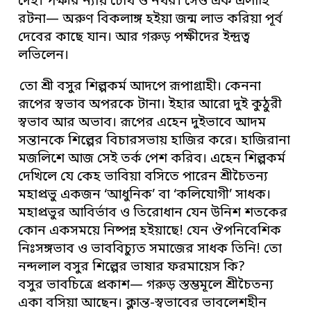
দেহ। পক্ষীর ন্যায় চোখ ও নখর। সেও এক এলাহি
রটনা— অরুণ বিকলাঙ্গ হইয়া জন্ম লাভ করিয়া পূর্ব
দেবের কাছে যান। আর গরুড় পক্ষীদের ইন্দ্রত্ব
লভিলেন।
তো শ্রী বসুর শিল্পকর্ম আদপে রূপাগ্রাহী। কেননা
রূপের স্বভাব অপরকে টানা। ইহার আরো দুই কুঠুরী
স্বভাব আর অভাব। রূপের এহেন দুইভাবে আদম
সন্তানকে শিল্পের বিচারসভায় হাজির করে। হাজিরানা
মজলিশে আজ সেই তর্ক পেশ করিব। এহেন শিল্পকর্ম
দেখিলে যে কেহ ভাবিয়া বসিতে পারেন শ্রীচৈতন্য
মহাপ্রভু একজন ‘আধুনিক’ বা ‘কলিযোগী’ সাধক।
মহাপ্রভুর আবির্ভাব ও তিরোধান যেন উনিশ শতকের
কোন একসময়ে নিষ্পন্ন হইয়াছে! যেন ঔপনিবেশিক
নিঃসঙ্গভাব ও ভাববিচ্যুত সমাজের সাধক তিনি! তো
নন্দলাল বসুর শিল্পের ভাষার ফরমায়েস কি?
বসুর ভাবচিত্রে প্রকাশ— গরুড় স্তম্ভমূলে শ্রীচৈতন্য
একা বসিয়া আছেন। ক্লান্ত-স্বভাবের ভাবলেশহীন