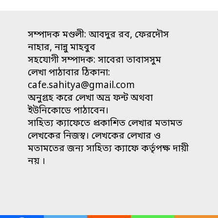
সম্পাদক মণ্ডলী: আবদুর রব, ফেরদৌস
নাহার, নান্নু মাহবুব
সহযোগী সম্পাদক: সাবেরা তাবাসসুম
লেখা পাঠাবার ঠিকানা:
cafe.sahitya@gmail.com
অনুগ্রহ করে লেখা অভ্র ফন্ট অথবা
ইউনিকোডে পাঠাবেন।
সাহিত্য ক্যাফেতে প্রকাশিত লেখার মতামত
লেখকের নিজস্ব। লেখকের লেখার ও
মতামতের জন্য সাহিত্য ক্যাফে কর্তৃপক্ষ দায়ী
নয় ।