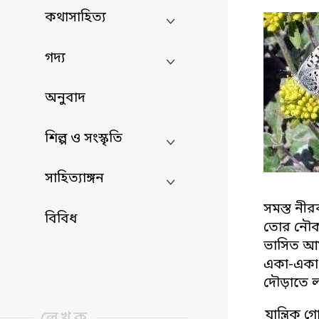
কথাসাহিত্য
গদ্য
অনুবাদ
শিল্প ও সংস্কৃতি
সাহিত্যাঙ্গন
সমস্ত নী
বিবিধ
তোর নৌকা
ভাসিত আম
একা-একা 
দৌড়াতে ল
যান্ত্রি
লেখক