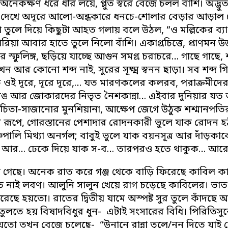
 অনেকক্ষণ ধরে ধীর লয়ে, প্লুত স্বরে বেজে চলল বাঁশি। অদ্ভ
 দেখে অদূরে আলো-অন্ধকারে ধনচে-শোলার বেড়ার আড়াল থ
্না তুলে দিয়ে কিছুটা আহত গলায় বলে উঠল, “ও মল্লিকের ব্য
ঁশরিয়া আবার হাতে তুলে নিলো বাঁশি। একাগ্রচিত্তে, প্রাণ
ের স্ফুলিঙ্গ, ছড়িয়ে যাচ্ছে আগুন সমগ্র চরাচরে… গাছে গা
ন আর কোনো শব্দ নাই, সুরের সূক্ষ্ম স্বনন ছাড়া। সব শব্দ গ
ওই দূরে, দূরে দূরে,… যত মারণকলের কলরব, পরাক্রমীদের দূ
সঙ আর জোকারদের নিভৃত নৈশকান্না… এইবার দুনিয়ার যত আঙ
চিতা-সাজানোর মুনশিয়ানা, আক্ষেপ জেগে উঠুক শশ্মানপতির, 
র রূপে, গোরস্তানের পেশাদার রোদনকারী ভুলে যাক রোদন হঠা
ুপালি মিথ্যা অনর্গল; বাবুই ভুলে যাক বয়নসূত্র আর দা
… আর… ঢেকে দিয়ে যাক স-ব… তারপরও হতে থাকুক… আরো
মে গেছে। অনেক রাত করে গঞ্জ থেকে বাড়ি ফিরেছে কাবিল ক
 নাই লবণ। আলুনি সালুন খেয়ে রাগ চড়েছে কাবিলের। ভাত 
েছে হয়তো। রাতের দ্বিতীয় যামে অস্পষ্ট সুর তুলে কাঁদছে আ
ুলতে হয় বিষাদবিধুর ধুন- এটাই সংসারের বিধি। পিরিতিসুর
য়তো তখন বেজে চলেছে- “উনানে রান্না তুলে/নুন দিতে যাই