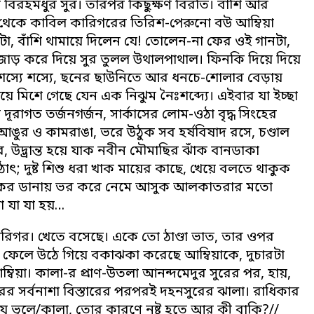
ুত বিরহমধুর সুর। তারপর কিছুক্ষণ বিরতি। বাঁশি আর
েকে কাবিল কারিগরের তিরিশ-পেরুনো বউ আম্বিয়া
াটা, বাঁশি থামায়ে দিলেন যে! তোলেন-না ফের ওই গানটা,
মন উজাড় করে দিয়ে সুর তুলল উথালপাথাল। ফিনকি দিয়ে দিয়ে
ছে, শস্যে শস্যে, ছনের ছাউনিতে আর ধনচে-শোলার বেড়ায়
িয়ে মিশে গেছে যেন এক নিঝুম নৈঃশব্দ্যে। এইবার যা ইচ্ছা
রাগত তর্জনগর্জন, সার্কাসের লোম-ওঠা বৃদ্ধ সিংহের
ুর ও কামরাঙা, ভরে উঠুক সব হর্ষবিষাদ রসে, চণ্ডাল
উদ্ভ্রান্ত হয়ে যাক নবীন মৌমাছির ঝাঁক বানডাকা
ৎ; দুষ্ট শিশু ধরা খাক মায়ের কাছে, খেয়ে বলতে থাকুক
ঁড়কাকের ডানায় ভর করে নেমে আসুক আলকাতরার মতো
 যা যা হয়…
ারিগর। খেতে বসেছে। একে তো ঠাণ্ডা ভাত, তার ওপর
ফেলে উঠে গিয়ে বকাঝকা করেছে আম্বিয়াকে, দুচারটা
ম্বিয়া। কালা-র প্রাণ-উতলা আনন্দমেদুর সুরের পর, হায়,
ের সর্বনাশা বিস্তারের পরপরই দহনসুরের ঝালা। রাধিকার
 যে ভুলে/কালা, তোর কারণে নষ্ট হতে আর কী বাকি?//