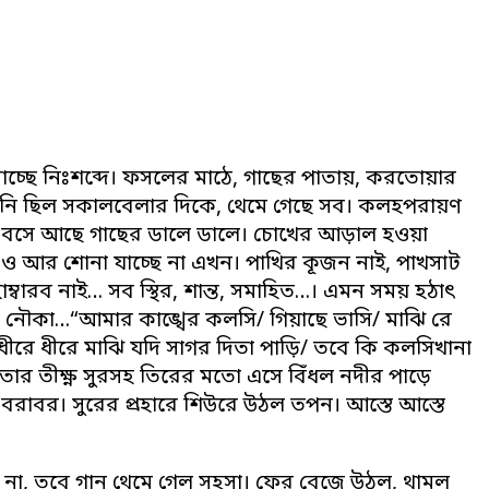
িমাচ্ছে নিঃশব্দে। ফসলের মাঠে, গাছের পাতায়, করতোয়ার
লতানি ছিল সকালবেলার দিকে, থেমে গেছে সব। কলহপরায়ণ
প বসে আছে গাছের ডালে ডালে। চোখের আড়াল হওয়া
-ও আর শোনা যাচ্ছে না এখন। পাখির কূজন নাই, পাখসাট
 হাম্বারব নাই… সব স্থির, শান্ত, সমাহিত…। এমন সময় হঠাৎ
 নৌকা…“আমার কাঙ্খের কলসি/ গিয়াছে ভাসি/ মাঝি রে
ীরে ধীরে মাঝি যদি সাগর দিতা পাড়ি/ তবে কি কলসিখানা
ার তীক্ষ্ণ সুরসহ তিরের মতো এসে বিঁধল নদীর পাড়ে
রাবর। সুরের প্রহারে শিউরে উঠল তপন। আস্তে আস্তে
েল না, তবে গান থেমে গেল সহসা। ফের বেজে উঠল, থামল