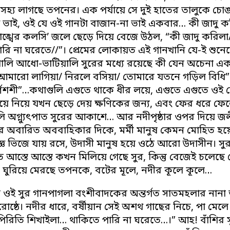
হ্য লাগছে তপনের। এক পর্যায়ে সে দুই হাতের তালুকে চোঙা
ি ভাই, ওই যে ওই গানটা বাজান-না ভাই একবার… কী জাদু 
াঙ্খের কলসি’ জলে ছেড়ে দিয়ে বেজে উঠল, “কী জাদু করিলা/
ারি না ঘরেতে//”। প্রেমের লোকায়ত এই গানখানি যে-ই শু
লি আধো-ভাটিয়ালি সুরের মধ্যে রয়েছে কী যেন অচেনা এ
“আমারো লাগিয়া/ নিরলে বসিয়া/
তোমারে যতনে গড়িল বিধি”
র্ণশশী”…কথাগুলি এগুতে থাকে ধীর লয়ে, এগুতে এগুতে ওই য
য়ে নিয়ে যখন ছেড়ে দেয় ক্ষণিকের জন্য, এবং ফের ধরে ফেল
ি অগ্ন্যুৎপাত সুরের আকাশে… আর নদীপৃষ্ঠার ওপর দিয়ে জল
 অবারিত অববাহিকার দিকে, মর্মী মানুষ কেমন মোহিত হয়ে
জ্ঞ ভিজে যায় রসে, উদাসী মানুষ হয়ে ওঠে আরো উদাসীন। 
ে আস্তে আস্তে কখন মিলিয়ে গেছে সুর, কিন্তু বেজেই চলেছ
ন ঘুরিয়ে মেরছে তপনকে, বটের মূলে, নদীর কূলে কূলে…
পর ওই সুর গানপাগলা বংশীবাদকের অন্তর্গত সাতমহলার নানা অ
ষ্ঠে। নদীর ধারে, বর্ষীয়ান সেই অশথ গাছের নিচে, পা মেল
রিতি শিখাইলা… থাকিতে পারি না ঘরেতে…।” আহ! বাঁশির সুর। 