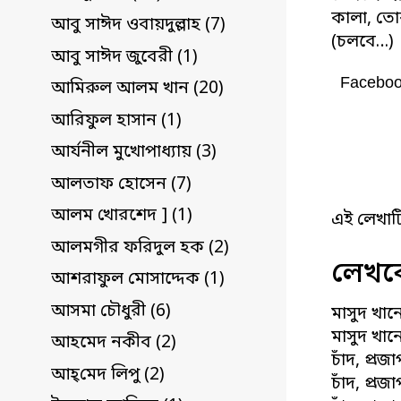
কালা, তো
আবু সাঈদ ওবায়দুল্লাহ (7)
(চলবে…)
আবু সাঈদ জুবেরী (1)
Facebo
আমিরুল আলম খান (20)
আরিফুল হাসান (1)
আর্যনীল মুখোপাধ্যায় (3)
আলতাফ হোসেন (7)
আলম খোরশেদ ] (1)
এই লেখাট
আলমগীর ফরিদুল হক (2)
লেখকে
আশরাফুল মোসাদ্দেক (1)
আসমা চৌধুরী (6)
মাসুদ খান
মাসুদ খান
আহমেদ নকীব (2)
চাঁদ, প্র
আহ্‌মেদ লিপু (2)
চাঁদ, প্র