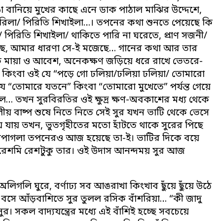
 বানিয়ে মুখের কাছে এনে ডাক পাঠাল মাঝির উদ্দেশে,
করিলা/ পিরিতি শিখাইলা…। তপনের কথা শুনতে পেয়েছে কি
 পিরিতি শিখাইলা/ থাকিতে পারি না ঘরেতে, প্রাণ সজনী/
নেছে, আমার ধারণা সে-ই মজেছে… গানের কথা আর তার
ক মায়া ও আবেশ, অনেকক্ষণ জড়িয়ে ধরে রাখে ভেতরে-
 কিংবা ওই যে “পড়ে গো ঢলিয়া/ঢলিয়া ঢলিয়া/ তোমারো
ে “তোমারে যতনে” কিংবা “তোমারো মুখেতে” পর্যন্ত গেয়ে
ে… তখন সুরবিরতির ওই ক্ষুদ্র ক্ষণ-অবকাশের মধ্য থেকে
ীয় বাষ্প শুষে নিতে নিতে সেই সুর যখন ভাটি থেকে ভেসে
 যায় তখন, ভুতগৃহীতের মতো হাঁটতে থাকে সুরের পিছে
সুরপাগলা তপনেরও আজ হয়েছে তা-ই। ভাটির দিকে বয়ে
ে রেশমি রেশটুকু তার। ওই উদাস আনন্দময় সুর আজ
লিগলি ঘুরে, বর্ণাঢ্য সব আঙরাখা কিংখাব ছুঁয়ে ছুঁয়ে উঠে
ে বসে আঁড়বাশিতে সুর তুলল রসিক বাঁশরিয়া… “কী জাদু
সকল বাদ্যযন্ত্রের মধ্যে এই বাঁশিই হচ্ছে সবচেয়ে