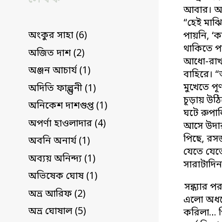
আবার। অস
“হেই মাঝ
অংকুর সাহা (6)
পায়নি, ‘ক
থাকিতে প
অজিত দাশ (2)
আধো-রাখা
অঞ্জন আচার্য (1)
বাহিরে। 
মুখেতে পূ
অদিতি ফাল্গুনী (1)
চূড়ায় উঠি
অনিকেশ দাশগুপ্ত (1)
ঘটে রুপাল
অপর্ণা হাওলাদার (4)
আসে উদার
পিছে, রস
অবনি অনার্য (1)
যেতে যেত
অব্যয় অনিন্দ্য (1)
সারাটাদি
অভিষেক ঘোষ (1)
সন্ধ্যার 
অভ্র আরিফ (2)
এলো অধরো
অভ্র ঘোষাল (5)
করিলা… পি