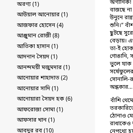
অর্গানিক!
অরণ্য (1)
বাজছে না
আউয়াল আনোয়ার (1)
উনুনে রান
আজফার হোসেন (4)
শুনি।” বা
ছুটছে সুর
আঞ্জুমান রোজী (8)
বেড়ায়। এখ
আতিকা হাসান (1)
তা-ই হোক 
গোঙানি, 
আদনান সৈয়দ (1)
ভুলে যাক 
আনন্দময়ী মজুমদার (1)
সর্ষেফুলে
আনোয়ার শাহাদাত (2)
সোনালি-র
অন্ধকার
আনোয়ার সাদি (1)
আনোয়ারা সৈয়দ হক (6)
বাঁশি থে
তরকারিতে
আফরোজা সোমা (1)
ঠোনাও মের
আফসার খান (1)
রাধাকেও ত
আবদুর রব (10)
নেপথ্যে হ