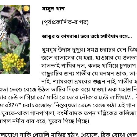
মাসুদ খান
(পূর্বপ্রকাশিত-র পর)
আঙুর ও কামরাঙা ভরে ওঠে হর্ষবিষাদ রসে…
ঘুমঘুম উদাস দুপুর। সমগ্র চরাচর যেন ঝ
জলে বাতাসের যে হল্লা, হাওয়ার যে গু
সাতভাই পাখির দল, কলহ থামিয়ে চুপচা
বাছুরটির জন্য গাভীর যে ঘনঘন ডাক, তা
নাই, শ্যামরঙা ভ্রমরের গুঞ্জন নাই, গাভীর
রবতা ভেঙে বেজে উঠল ভাটির দিকে বয়ে যাওয়া এক মহাজনি
র ঢেউ লাগিয়া রে/ মাঝি রে তোর নৌকার ঢেউ লাগিয়া//… ধ
ারই?//” চরাচরজোড়া নিস্তব্ধতা ভেঙে বেজে ওঠা এই গান ত
ঘুরতে-থাকা গানপাগলা, বংশীবাদক তপন মল্লিকের কলিজা ব
াগল নদীর ধার ধরে, সুরের পিছে পিছে।
ক গোলযোগে নাকি খেয়ালি মাঝির হঠাৎ খেয়ালে, ঠিক বোঝা গ