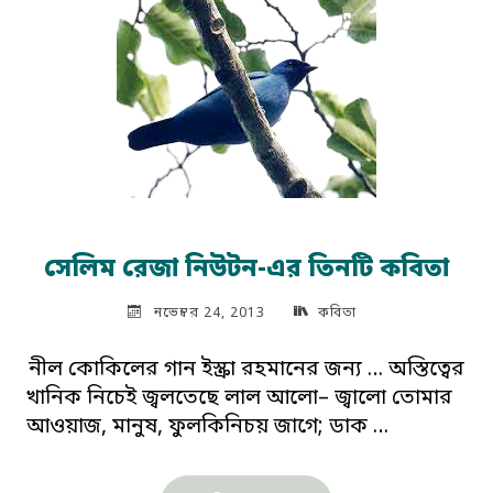
সেলিম রেজা নিউটন-এর তিনটি কবিতা
নভেম্বর 24, 2013
কবিতা
নীল কোকিলের গান ইস্ক্রা রহমানের জন্য … অস্তিত্বের
খানিক নিচেই জ্বলতেছে লাল আলো– জ্বালো তোমার
আওয়াজ, মানুষ, ফুলকিনিচয় জাগে; ডাক …