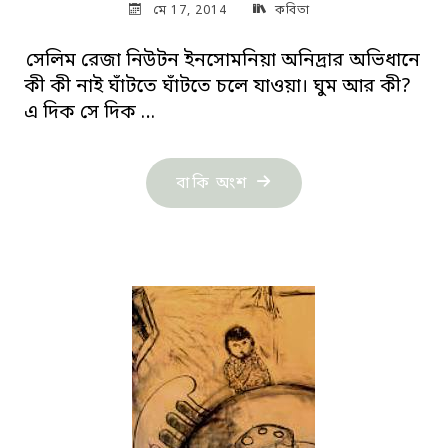
মে 17, 2014
কবিতা
সেলিম রেজা নিউটন ইনসোমনিয়া অনিদ্রার অভিধানে
কী কী নাই ঘাঁটতে ঘাঁটতে চলে যাওয়া। ঘুম আর কী?
এ দিক সে দিক …
"এলোমেলো
বাকি অংশ
মনের
কবিতা"