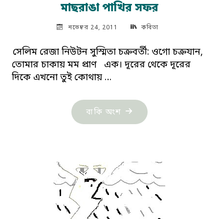
মাছরাঙা পাখির সফর
নভেম্বর 24, 2011
কবিতা
সেলিম রেজা নিউটন সুস্মিতা চক্রবর্তী: ওগো চক্রযান,
তোমার চাকায় মম প্রাণ এক। দূরের থেকে দূরের
দিকে এখনো তুই কোথায় …
"মাছরাঙা
বাকি অংশ
পাখির
সফর"