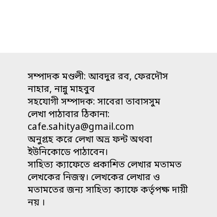
কবিতা"
সম্পাদক মণ্ডলী: আবদুর রব, ফেরদৌস
নাহার, নান্নু মাহবুব
সহযোগী সম্পাদক: সাবেরা তাবাসসুম
লেখা পাঠাবার ঠিকানা:
cafe.sahitya@gmail.com
অনুগ্রহ করে লেখা অভ্র ফন্ট অথবা
ইউনিকোডে পাঠাবেন।
সাহিত্য ক্যাফেতে প্রকাশিত লেখার মতামত
লেখকের নিজস্ব। লেখকের লেখার ও
মতামতের জন্য সাহিত্য ক্যাফে কর্তৃপক্ষ দায়ী
নয় ।