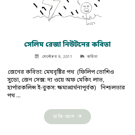
সেলিম রেজা নিউটনের কবিতা
সেপ্টেম্বর 9, 2011
কবিতা
জেনের কবিতা: মেঘবৃষ্টির পথ (ফিলিপ তোশিও
সুডো, জেন সেক্স: দ্য ওয়ে অফ মেকিং লাভ,
হার্পারকলিন্স ই-বুকস: ক্ষমাপ্রার্থনাপূর্বক) নিশ্চলতার
পথ …
"সেলিম
বাকি অংশ
রেজা
নিউটনের