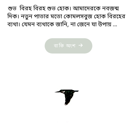
শুভ বিরহ বিরহ শুভ হোক। আমাদেরকে নবজন্ম
দিক। নতুন পাতার মতো কোমলসবুজ হোক বিরহের
ব্যথা। যেমন ব্যথাকে জানি, না জেনে যা উপায় …
"সেলিম
বাকি অংশ
রেজা
নিউটনের
তিনটি
কবিতা"