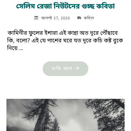
সেলিম রেজা নিউটনের গুচ্ছ কবিতা
আগস্ট 27, 2020
কবিতা
কামিনীর ফুলের ইশারা এই কান্না অত দূরে পৌঁছাবে
কি, বলো? এই যে পাশের ঘরে যত দূরে কচি কষ্ট বুকে
নিয়ে …
"সেলিম
বাকি অংশ
রেজা
নিউটনের
গুচ্ছ
কবিতা"