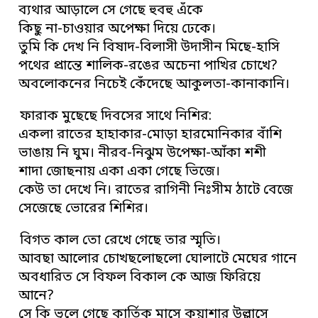
ব্যথার আড়ালে সে গেছে হুবহু এঁকে
কিছু না-চাওয়ার অপেক্ষা দিয়ে ঢেকে।
তুমি কি দেখ নি বিষাদ-বিলাসী উদাসীন মিছে-হাসি
পথের প্রান্তে শালিক-রঙের অচেনা পাখির চোখে?
অবলোকনের নিচেই কেঁদেছে আকুলতা-কানাকানি।
ফারাক মুছেছে দিবসের সাথে নিশির:
একলা রাতের হাহাকার-মোড়া হারমোনিকার বাঁশি
ভাঙায় নি ঘুম। নীরব-নিঝুম উপেক্ষা-আঁকা শশী
শাদা জোছনায় একা একা গেছে ভিজে।
কেউ তা দেখে নি। রাতের রাগিনী নিঃসীম ঠাটে বেজে
সেজেছে ভোরের শিশির।
বিগত কাল তো রেখে গেছে তার স্মৃতি।
আবছা আলোর চোখছলোছলো ঘোলাটে মেঘের গানে
অবধারিত সে বিফল বিকাল কে আজ ফিরিয়ে
আনে?
সে কি ভুলে গেছে কার্তিক মাসে কুয়াশার উল্লাসে