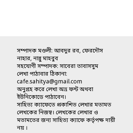
সম্পাদক মণ্ডলী: আবদুর রব, ফেরদৌস
নাহার, নান্নু মাহবুব
সহযোগী সম্পাদক: সাবেরা তাবাসসুম
লেখা পাঠাবার ঠিকানা:
cafe.sahitya@gmail.com
অনুগ্রহ করে লেখা অভ্র ফন্ট অথবা
ইউনিকোডে পাঠাবেন।
সাহিত্য ক্যাফেতে প্রকাশিত লেখার মতামত
লেখকের নিজস্ব। লেখকের লেখার ও
মতামতের জন্য সাহিত্য ক্যাফে কর্তৃপক্ষ দায়ী
নয় ।