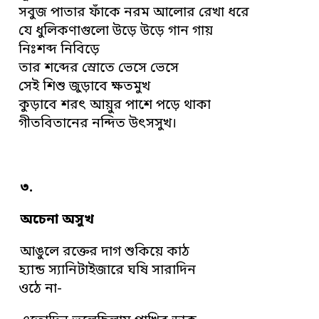
সবুজ পাতার ফাঁকে নরম আলোর রেখা ধরে
যে ধুলিকণাগুলো উড়ে উড়ে গান গায়
নিঃশব্দ নিবিড়ে
তার শব্দের স্রোতে ভেসে ভেসে
সেই শিশু জুড়াবে ক্ষতমুখ
কুড়াবে শরৎ আয়ুর পাশে পড়ে থাকা
গীতবিতানের নন্দিত উৎসসুখ।
৩.
অচেনা অসুখ
আঙুলে রক্তের দাগ শুকিয়ে কাঠ
হ্যান্ড স্যানিটাইজারে ঘষি সারাদিন
ওঠে না-