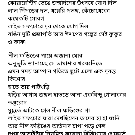
কোয়ারেন্টিন ভেঙে জন্মদিনের উৎসবে যোগ দিল
লাল পিঁপড়ের দল, খয়েরি পতঙ্গ, কেঁচোখেকো
কয়েকটি মোরগ
লাইভ সম্প্রচারে দূর থেকে যোগ দিল
রঙিন দুটি প্রজাপতি আর ঈশপের গল্পের সেই কুকুর
ও কাক।
নীল ফড়িঙের পায়ে অজানা ঘোর
অনুভূতি জানাচ্ছে সে তামাশার খরধ্বনিতে
এমন সময় আম্পান গতিতে ছুটে এলো এক দূরন্ত
কিশোর
হাতে তার পাটখড়ি
খড়ির আগায় জঙ্গল হাতড়ে আনা একবিন্দু গোলাকার
তপ্তরোদ
মুহূর্তে আটকে গেল নীল ফড়িঙের পা
লাইভ সম্প্রচার যারা দেখছিলেন তাদের হা হা ধ্বনি
আর নীল ফড়িঙের আর্তনাদ চাপা পড়ে গেল
দুপুর আড়াইটার নিয়মিত করোনা ব্রিফিংয়ের শোকার্ত