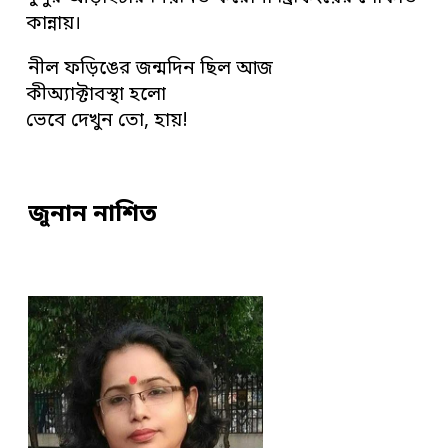
কান্নায়।
নীল ফড়িঙের জন্মদিন ছিল আজ
কীঅ্যাক্টাবস্থা হলো
ভেবে দেখুন তো, হায়!
জুনান নাশিত