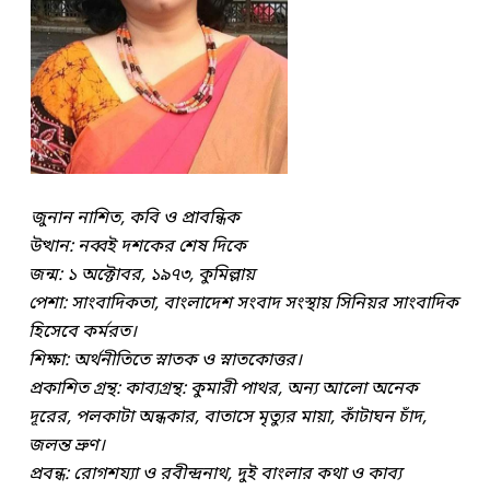
জুনান নাশিত, কবি ও প্রাবন্ধিক
উত্থান: নব্বই দশকের শেষ দিকে
জন্ম: ১ অক্টোবর, ১৯৭৩, কুমিল্লায়
পেশা: সাংবাদিকতা, বাংলাদেশ সংবাদ সংস্থায় সিনিয়র সাংবাদিক
হিসেবে কর্মরত।
শিক্ষা: অর্থনীতিতে স্নাতক ও স্নাতকোত্তর।
প্রকাশিত গ্রন্থ: কাব্যগ্রন্থ: কুমারী পাথর, অন্য আলো অনেক
দূরের, পলকাটা অন্ধকার, বাতাসে মৃত্যুর মায়া, কাঁটাঘন চাঁদ,
জলন্ত ভ্রুণ।
প্রবন্ধ: রোগশয্যা ও রবীন্দ্রনাথ, দুই বাংলার কথা ও কাব্য