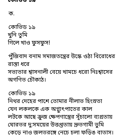
কোভিড ১৯
ক.
কোভিড ১৯
খুনি তুমি
গিলে খাও ফুসফুস!
পুঁজিবাদ বনাম সমাজতন্ত্রের উস্কে ওঠা বিরোধের
রাস্তা ধরে
সভ্যতার শ্বাসনালী বেয়ে খামচে ধরো নিঃশ্বাসের
অগণিত চৌকাঠ।
কোভিড ১৯
নিথর দেহের পাশে তোমার নীলাভ হিংস্রতা
যেন লকলকে এক অগ্ন্যুৎপাতের কাল
লটকে আছে ক্রুজ ক্ষেপণাস্ত্রের সূঁচালো ব্যগ্রতায়
ঘোরতর দু:সময়ের উত্তপ্ততায় দ্রুতগামী তুমি
কেড়ে নাও জলতরঙ্গে নেচে চলা ফড়িঙ বাতাস।