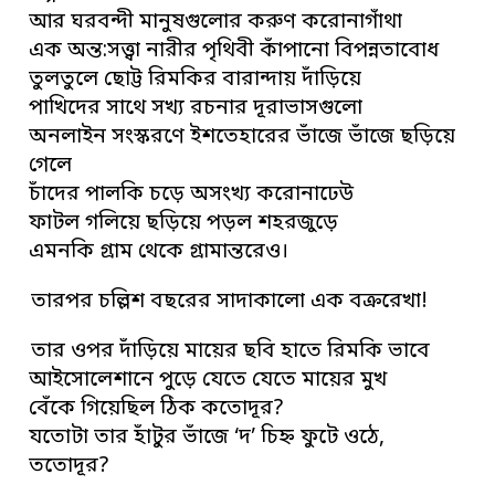
আর ঘরবন্দী মানুষগুলোর করুণ করোনাগাঁথা
এক অন্ত:সত্ত্বা নারীর পৃথিবী কাঁপানো বিপন্নতাবোধ
তুলতুলে ছোট্ট রিমকির বারান্দায় দাঁড়িয়ে
পাখিদের সাথে সখ্য রচনার দূরাভাসগুলো
অনলাইন সংস্করণে ইশতেহারের ভাঁজে ভাঁজে ছড়িয়ে
গেলে
চাঁদের পালকি চড়ে অসংখ্য করোনাঢেউ
ফাটল গলিয়ে ছড়িয়ে পড়ল শহরজুড়ে
এমনকি গ্রাম থেকে গ্রামান্তরেও।
তারপর চল্লিশ বছরের সাদাকালো এক বক্ররেখা!
তার ওপর দাঁড়িয়ে মায়ের ছবি হাতে রিমকি ভাবে
আইসোলেশানে পুড়ে যেতে যেতে মায়ের মুখ
বেঁকে গিয়েছিল ঠিক কতোদূর?
যতোটা তার হাঁটুর ভাঁজে ‘দ’ চিহ্ন ফুটে ওঠে,
ততোদূর?