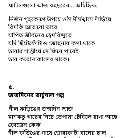
ফাটলগুলো আজ বহুদূরের… অচিহ্নিত..
নির্জন গৃহকোণে উপচে ওঠা দীর্ঘশ্বাসে দাঁড়িয়ে
রিমকি আবারো ভাবে,
যাপিত জীবনের স্বেদবিন্দুতে
যদি ছিঁটেফোঁটাও জোছনার কণা থাকে
তারার গাম্ভীর্যে সে ফিরে পাবেই
তার করোনাকালের মাকে।
৫.
জন্মদিনের ভার্চুয়াল গল্প
নীল ফড়িঙের জন্মদিন আজ
মানকচু গাছের নিচে তেপায়া টেবিলে রাখা আছে
ফ্রোজেন কেক
নীল ফড়িঙের গায়ে ডোরাকাটা বাঘের ছাল