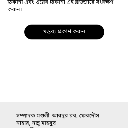
ঠিকানা এবং ওয়েব ঠিকানা এই ব্রাউজারে সংরক্ষণ
করুন।
সম্পাদক মণ্ডলী: আবদুর রব, ফেরদৌস
নাহার, নান্নু মাহবুব