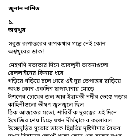
জুনান নাশিত
১.
অশ্বখুর
সবুজ রূপান্তরের রূপকথার গল্পে নেই কোন
অশ্বখুরের ডাক!
মেহগণি সভ্যতার দিনে আবলুসী ভাবনাগুলো
রেললাইনের কিনার ধরে
গড়িয়ে গড়িয়ে চলে গেছে ওই দূর তেপান্তর ছাড়িয়ে
অথচ কোন একদিন ছাপাখানার মোড়ে
ঈশপের চোখের জল আর ইছামতী নদীর ভেঙে পড়ার
কাহিনীগুলো ভীষণ জ্বলজ্বলে ছিল
ঠিক আজকের মতো, শারিরীক দূরত্বের এই দিনে
ইমোজির শেষ চিহ্নে যখন দীর্ঘশ্বাসের কলোরল
ইচ্ছেঘুড়ির সুতোর ডাকে ছিন্নভিন্ন দৃষ্টিসীমার বৈভব