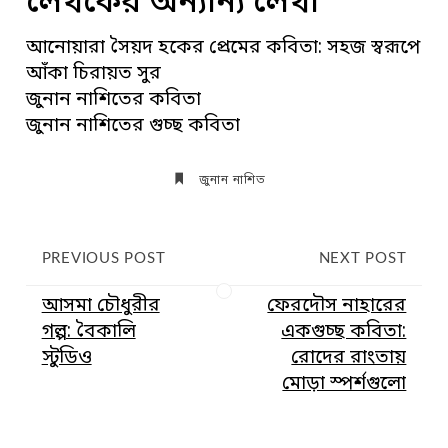
লেখকের অন্যান্য লেখা
আনোয়ারা সৈয়দ হকের প্রেমের কবিতা: সহজ স্বরূপে
আঁকা চিরায়ত সুর
জুনান নাশিতের কবিতা
জুনান নাশিতের গুচ্ছ কবিতা
জুনান নাশিত
PREVIOUS POST
NEXT POST
আসমা চৌধুরীর
ফেরদৌস নাহারের
গল্প: বৈকালি
একগুচ্ছ কবিতা:
স্টুডিও
রোদের রাংতায়
মোড়া স্পর্শগুলো