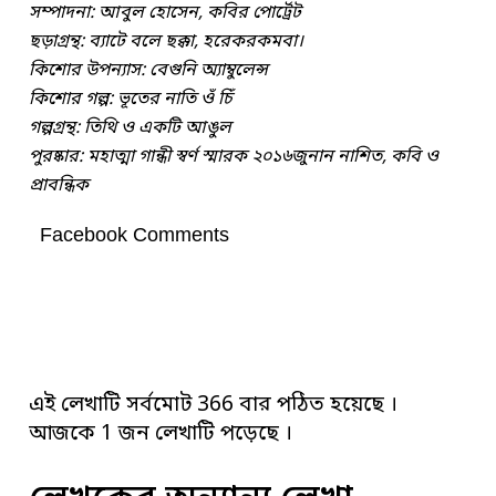
সম্পাদনা: আবুল হোসেন, কবির পোর্ট্রেট
ছড়াগ্রন্থ: ব্যাটে বলে ছক্কা, হরেকরকমবা।
কিশোর উপন্যাস: বেগুনি অ্যাম্বুলেন্স
কিশোর গল্প: ভূতের নাতি ওঁ চিঁ
গল্পগ্রন্থ: তিথি ও একটি আঙুল
পুরষ্কার: মহাত্মা গান্ধী স্বর্ণ স্মারক ২০১৬জুনান
নাশিত, কবি ও
প্রাবন্ধিক
Facebook Comments
এই লেখাটি সর্বমোট 366 বার পঠিত হয়েছে ।
আজকে 1 জন লেখাটি পড়েছে ।