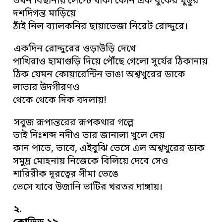
তখন বিছানায় লেপ্টে থাকা কোন এক বুকের ঘুঙুর
দশদিগন্ত মাড়িয়ে
ঠাঁই নিল ব্যালকনির ছায়াভেজা নিরেট রোদ্দুরে।
একদিন রোদ্দুরের ওড়াউড়ি দেখে
পাখিরাও হামাগুড়ি দিয়ে পৌঁছে গেলো সূর্যের ঠিকানায়
ঠিক যেমন কোয়ারেন্টিন ভাঙা অশ্বখুরের ডাকে
লাভার উদগীরণও
থেকে থেকে দিক বদলায়!
সবুজ রূপান্তরের রূপকথার গল্পে
তাই নিঃশব্দ নদীও তার জানালা খুলে দেয়
কান পাতে, ভাবে, এইবুঝি ভেসে এল অশ্বখুরের ডাক
সমুদ্র মোহনায় নিজেকে বিলিয়ে দেবে সেও
শারিরীক দূরত্বের সীমা ভেঙে
ভেসে যাবে উজানি ভাটির খরতর দাঙ্গায়।
২.