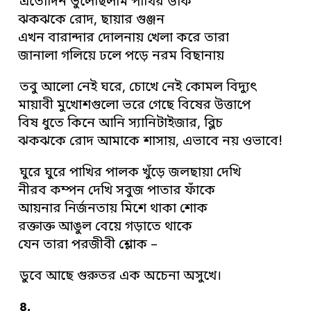
এতোদিন ভুলেছিলাম পাখির ডাক
ঝকঝকে রোদ, ছায়ার গুঞ্জন
এখন বারান্দার দোলনায় খেলা করে তারা
জানালা গলিয়ে ঢলে পড়ে নরম বিছানায়
তবু আলো নেই ঘরে, চোখে নেই কোমল বিদ্যুৎ
মায়াবী মুখোশগুলো ভরে গেছে বিষের উত্তাপে
বিষ ধুতে কিনে আনি স্যানিটাইজার, ব্লিচ
ঝকঝকে রোদ আমাকে শাসায়, এভাবে নয় ওভাবে!
ঘুরে ঘুরে পাখির পালক খুঁড়ে জলছায়া দেখি
নীরব কম্পন দেখি সবুজ পাতার ফাঁকে
আয়নার নির্জনতায় মিশে থাকা শোক
রক্তাক্ত আঙুল বেয়ে গড়াতে থাকে
যেন তারা পরজীবী শ্লোক –
ডুবে আছে গুরুতর এক অচেনা অসুখে।
৪.