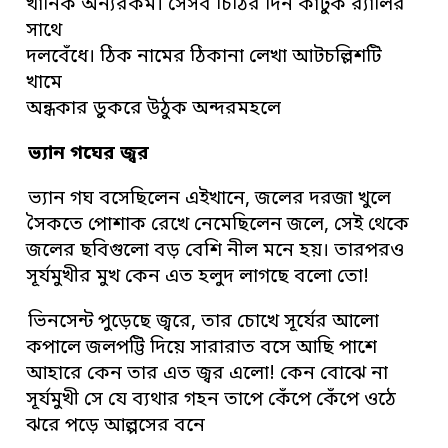
খানিক অন্যরকম। সেসব চিঠির দিন কাটুক র‍্যালির
সাথে
দলবেঁধে। ঠিক নামের ঠিকানা লেখা আটচল্লিশটি
খামে
অন্ধকার ডুকরে উঠুক অন্দরমহলে
ভ্যান গঘের জ্বর
ভ্যান গঘ বসেছিলেন এইখানে, জলের দরজা খুলে
সৈকতে পোশাক রেখে নেমেছিলেন জলে, সেই থেকে
জলের ছবিগুলো বড় বেশি নীল মনে হয়। তারপরও
সূর্যমুখীর মুখ কেন এত হলুদ লাগছে বলো তো!
ভিনসেন্ট পুড়েছে জ্বরে, তার চোখে সূর্যের আলো
কপালে জলপট্টি দিয়ে সারারাত বসে আছি পাশে
আহারে কেন তার এত জ্বর এলো! কেন বোঝে না
সূর্যমুখী সে যে ব্যথার গহন তাপে কেঁপে কেঁপে ওঠে
ঝরে পড়ে আল্পসের বনে