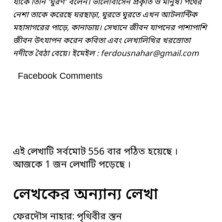
যাকে তিনি ‘ঘুরণ’ বলেন। ভালোবাসেন প্রকৃতি ও মানুষ। পথের
নেশা তাকে করেছে ঘরছাড়া, ঘুরতে ঘুরতে এখন আটলান্টিক
মহাসাগরের পাড়ে, কানাডায়। সেখানে জীবন যাপনের পাশাপাশি
জীবন উৎযাপন করেন কবিতা এবং লেখালিখির খরস্রোতা
নদীতে বৈঠা বেয়ে। ইমেইল :
ferdousnahar@gmail.com
Facebook Comments
এই লেখাটি সর্বমোট 556 বার পঠিত হয়েছে ।
আজকে 1 জন লেখাটি পড়েছে ।
লেখকের অন্যান্য লেখা
ফেরদৌস নাহার: পৃথিবীর স্তন