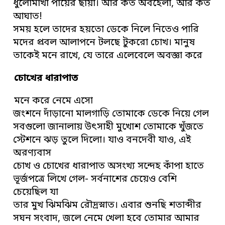
ধুলোমাখা পায়ের ছায়া। আর কত অবহেলা, আর কত
আঘাত!
সময় হলে তাদের হয়তো ডেকে নিলে নিতেও পারি
মদের প্রবল আলাপনে টলছে টুকরো চোখ। মানুষ
তাকেই মনে রাখে, যে তারে এলেবেলে অবজ্ঞা করে
চোখের ধারাপাত
মনে করে নেমে এসো
জংশনে দাঁড়ানো মালগাড়ি তোমাকে ডেকে নিয়ে গেল
সবগুলো জানালায় উৎসাহী মুখোশ তোমাকে খুঁজতে
স্টেশনে ঝড় তুলে দিলো। যাও বনদেবী যাও, এই
অরণ্যবাস
চোখ ও চোখের ধারাপাত অসংখ্য সন্দেহ কাঁপা হাতে
ভূর্জপত্রে লিখে গেল- সর্বনাশের চেয়েও বেশি
চেয়েছিল যা
তার মুখ ঝিমঝিম রৌদ্রস্নাত। এবার শুনছি শতাব্দীর
সঘন সংবাদ, জলে নেমে খেলা হবে তোমার আমার