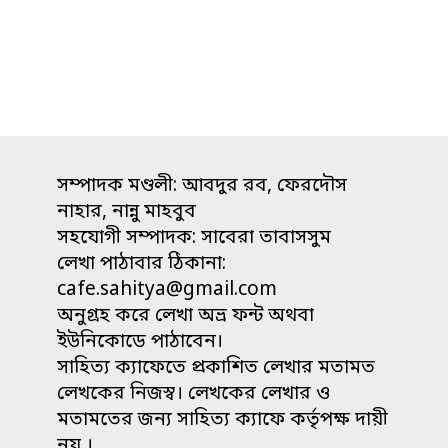
সম্পাদক মণ্ডলী: আবদুর রব, ফেরদৌস
নাহার, নান্নু মাহবুব
সহযোগী সম্পাদক: সাবেরা তাবাসসুম
লেখা পাঠাবার ঠিকানা:
cafe.sahitya@gmail.com
অনুগ্রহ করে লেখা অভ্র ফন্ট অথবা
ইউনিকোডে পাঠাবেন।
সাহিত্য ক্যাফেতে প্রকাশিত লেখার মতামত
লেখকের নিজস্ব। লেখকের লেখার ও
মতামতের জন্য সাহিত্য ক্যাফে কর্তৃপক্ষ দায়ী
নয় ।