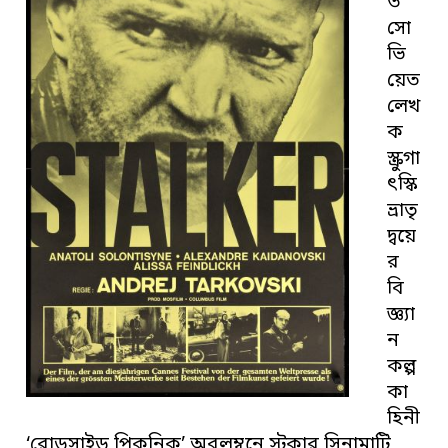
ত
সো
ভি
য়েত
লেখ
ক
স্ক্রুগা
ৎস্কি
ভ্রাতৃ
দ্বয়ে
র
বি
জ্ঞ্যা
ন
কল্প
কা
হিনী
‘রোডসাইড পিকনিক’ অবলম্বনে স্টকার সিনামাটি