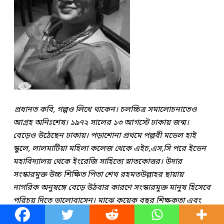
প্রধানত কবি, গল্পও লিখে থাকেন। চলচ্চিত্র সমালোচনাতেও
আগ্রহ অনিঃশেষ। ১৯৭২ সালের ১৩ আগস্টে ঢাকায় জন্ম।
বেড়েও উঠেছেন ঢাকায়। পড়াশোনা প্রথমে পল্লবী মডেল হাই
স্কুলে, লালমাটিয়া মহিলা কলেজ থেকে এইচ,এস,সি পরে ইডেন
মহাবিদ্যালয় থেকে ইংরেজি সাহিত্যে স্নাতকোত্তর। উদার
সংস্কারমুক্ত উচ্চ শিক্ষিত পিতা শেখ রহমতউল্লাহর ছায়ায়
নাগরিক অনুষঙ্গে বেড়ে উঠবার কারণে সংস্কারমুক্ত মানুষ হিসেবে
পরিচয় দিতে ভালোবাসেন। মাঝে কয়েক বছর শিক্ষকতা এবং
একটি আন্তর্জাতিক সংস্থায় কাজ করার পর এখন পারিবারিক