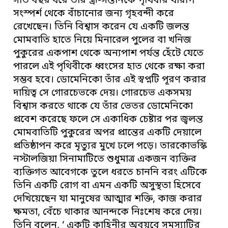
সাত বছর ধরে তাঁর স্ত্রী-সন্তানকে পৃথিবীর খারাপ
সংস্পর্শ থেকে বাঁচানোর জন্য গৃহবন্দী করে
রেখেছেন। তিনি বিশ্বাস করেন যে একটি জলন্ত
মোমবাতি হাতে নিয়ে মিনারেল পুলের বা খনিজ
পুকুরের একপাশ থেকে অন্যপাশ পর্যন্ত হেঁটে যেতে
পারলে এই পৃথিবীকে ধ্বংসের হাত থেকে রক্ষা করা
সম্ভব হবে। ডোমেনিকো তাঁর এই স্বপ্নটি পূরণ করার
দায়িত্ব সে গোরচেভকে দেয়। গোরচেভ একসময়
বিশ্বাস করতে থাকে যে তাঁর ভেতর ডোমেনিকো
প্রবেশ করেছে ফলে সে একাধিক চেষ্টার পর জ্বলন্ত
মোমবাতিটি পুকুরের অপর প্রান্তের একটি দেয়ালে
প্রতিষ্ঠাপন করে মৃত্যুর মুখে ঢলে পড়ে। তারকোভস্কি
নস্টালজিয়া সিনামাটিতে শুধুমাত্র একজন ব্যক্তির
ব্যক্তিগত আবেগকে তুলে ধরতে চাননি বরং এটিকে
তিনি একটি রোগ বা এমন একটি অসুস্থতা হিসেবে
দেখিয়েছেন যা মানুষের আত্মার শক্তি, কাজ করার
ক্ষমতা, বেঁচে থাকার আনন্দকে নিঃশেষ করে দেয়।
তিনি বলেন, ‘ একটি কাহিনীর অবয়বে সমস্যাটির