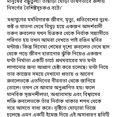
মানুষের বন্ধুতুল্য। তাছাড়া ঘোড়া ভীষণভাবে রুশীয়
নিসর্গের বৈশিষ্টসূচকও বটে।’
মধ্যযুগের মর্মবিদারক জীবন, মৃত্যু, প্রতিবেশের দুঃখ-
কষ্ট ও যাতনা দেখে বিমূঢ় হয়ে একজন আদর্শবাদী
তরুণ রুবলেভ যখন চিত্রকর থেকে নির্বাক সন্ন্যাসীতে
পরিণত হয় তখন আমরা দেখতে পাই রঙিন ছবির
মন্টাজ। কিন্তু সিনেমা শেষের দৃশ্যে রুবলেভ দেখে ছাদ
থেকে পড়ে জীবন হারানোর ঝুঁকি নিয়েও একজন
ঘণ্টা নির্মাতা একটি চার্চে প্রথমবারের মত ঘণ্টা
লাগানোর জন্য আপ্রাণ চেষ্টা করে চলেছে। ঘণ্টা নিয়ে
তার কাজের সময়ে দেখানো প্রত্যয় ও আবেগ
রুবলেভকে এতদিনের নীরবতা থেকে জাগিয়ে
তোলে। তখন সে আবার অনুপ্রাণিত হয়। ফলে
মানবিক সৃজনশীলতা, অধ্যাবসায় এবং বিশ্বাসের
শক্তি রুবলেভকে তাঁর নির্বাক থাকার শপথ থেকে
সরে আসতে বাধ্য করে। বৃষ্টিতে ঘোড়ারা ভিজে
চলেছে এমন একটি ইমেজ দিয়ে এই অসাধারণ ছবিটি