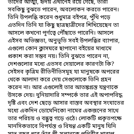
তাদের আত্মা, হৃদয় এখানেই রয়ে গেছে, তারা
সবকিছু বুঝতে পারেন, অবলোকন করতে পারেন।
তিনি উপলব্ধি করেন শুধুমাত্র বইপত্র, পুঁথি পড়ে
এতদিন তিনি যা কিছু ছাত্রছাত্রীদের শিখিয়েছেন তা
আসলে কখনো পূর্ণত্বে পৌঁছাতে পারেনি। আসলে
এইসব অভিজ্ঞতা, অনুভূতি সবই উপলব্ধির ব্যাপার,
এগুলো কোন ক্লাসঘরে ছাপানো বইয়ের মাধ্যমে
প্রকাশ করা সম্ভব নয়। তিনি বুঝতে পারেন না,
দেশগুলোর মধ্যে এতসব দেয়ালের কারণটা কি?
সেইসব কৃত্রিম রীতিনীতিসমূহ যা মানুষকে অপরের
থেকে আলাদা করে দেয় সেগুলোকে তিনি গ্রহন
করেন না। আর এগুলোই তার আতঙ্কগ্রস্ত যন্ত্রণাকে
উসকে দেয়। দুনিয়াদারি সম্পর্কে তার এই অপাপবিদ্ধ
দৃষ্টি এবং দেশ ছেড়ে আসার বাস্তব অবস্থার সংঘাতের
মধ্যে একদিন ডোমেনিকো নামের একজনের সাথে
তার পরিচয় ও বন্ধুত্ব গড়ে ওঠে। লোকটি প্রকৃতপক্ষে
মানসিকভাবে বিপর্যস্ত ও বিষণ্ণ একটি মানুষ যিনি