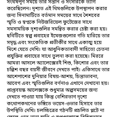
সংঘর্ষপূর্ণ সময়ে তার সন্তান ও সংসারকে ত্যাগ
করেছিলেন। দৃশ্যত এই থিমগুলিকে উপস্থাপন করার
জন্য সিনামাটিতে বর্তমান সময়ের সাথে শৈশবের
স্মৃতি ও স্বপ্নকে নিউজরিয়েল ফুটেজের সাথে
সমসাময়িক দৃশ্যগুলির সমন্বিত করার চেষ্টা করা হয়।
ছবিটিতে স্বল্প প্রবাহের ইমেজগুলোর গতি হারিয়ে তার
সমৃদ্ধ এবং সংকেতিক প্রতীকীর সাথে একাত্ম হয়ে
মিশে যেতে দেখি। যা আধুনিকতাবাদী সাহিত্যে চেতনা
প্রযুক্তির প্রবাহের সাথে তুলনা করা হয়েছে। মিররে
আমরা আসলে অ্যালেক্সেরই শিশু, কিশোর এবং তার
চল্লিশ বছর বয়সী জীবনে দেখতে পাই। একিসাথে তার
আশেপাশের দুনিয়ার বিষয়-আশয়, চিন্তাভাবনা,
আবেগ এবং স্মৃতিগুলির বর্ণনাও এখানে দেখানো হয়।
প্রাপ্তবয়স্ক আলেক্সকে শুধুমাত্র অল্পসময়ের জন্য
দেখতে পাওয়া যায় কিন্তু বেশিরভাগ দৃশ্যে
কথোপকথনের ভঙ্গিতে ভয়েস-ওভার হিসাবে তার
উপস্থিতি দেখি। চলচ্চিত্রের গঠনটি প্রচলিত প্লটে না