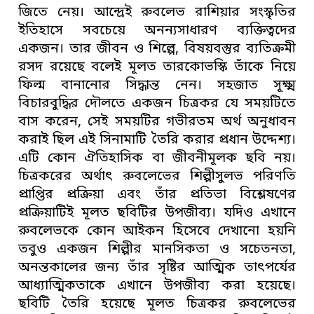
জিতে নেয়। আন্দ্রেই রুবলেভ রাশিয়ার সংস্কৃতির
ইতিহাসে সবচেয়ে অনন্যসাধারণ ব্যক্তিত্বদের
একজন। তার জীবন ও শিল্পে, বিষয়বস্তুর ব্যতিক্রমী
রসদ রয়েছে বলেই মূলত তারকোভস্কি তাঁকে নিয়ে
ফিল্ম বানানোর সিদ্ধান্ত নেন। সহজাত সূক্ষ্ম
বিচারবুদ্ধির দৌলতে একজন চিত্রকর যে সময়টিতে
বাস করেন, সেই সময়টির গভীরতম অর্থ অনুধাবন
করাই ছিল এই সিনামাটি তৈরি করার প্রধান উদ্দেশ্য।
এটি কোন ঐতিহাসিক বা জীবনীমূলক ছবি নয়।
চিত্রকরের অর্থাৎ রুবলেভের শিল্পীসুলভ পরিণতি
প্রাপ্তির প্রক্রিয়া এবং তাঁর প্রতিভা বিশ্লেষণের
প্রক্রিয়াটিই মূলত ছবিটির উপজীব্য। যদিও এখানে
রুবলেভকে কোন আইকন হিসেবে দেখানো হয়নি
তবুও একজন শিল্পীর মানসিকতা ও সচেতনতা,
অনন্তকালের জন্য তাঁর সৃষ্টির আত্মিক তাৎপর্যের
আধ্যাত্মিকতাকে এখানে উপজীব্য করা হয়েছে।
ছবিটি তৈরি হয়েছে মূলত চিত্রকর রুবলেভের