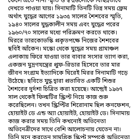
ফেলে এতে নানা স্মৃতি ও স্বপ্নগুলোকে বিছিন্নভাবে
দেখতে পাওয়া যায়। সিনামাটি তিনটি ভিন্ন সময় ফ্রেম
অর্থাৎ যুদ্ধের আগের ১৯৩৫ সালের শৈশবের স্মৃতি,
১৯৪০ সালের যুদ্ধকালীন সময় এবং যুদ্ধের পরের
১৯৬০/৭০ সালের মধ্যে পরিক্রমণ করতে থাকে।
মিররে তারকোভস্কি প্রকৃতপক্ষে নিজের শৈশবের
ছবিই আঁকেন। মস্কো থেকে যুদ্ধের সময় গ্রামাঞ্চল
এলাকায় ফিরে যাওয়া তার বাবার সংসার ত্যাগ করা,
একজন মুদ্রণযন্ত্রের প্রুফ-রিডার হিসেবে তার মার
জীবন সংগ্রাম ইত্যাদিকে ঘিরেই মিরর সিনামাটি গড়ে
উঠেছে। ছবিতে যুদ্ধ দ্বারা প্রভাবিত একটি শিশুর
শৈশবের দুর্দশা চিত্রিত করা হয়েছে। আন্দ্রেই ১৯৬৭
সাল থেকেই ফিল্মটির স্ক্রিপ্ট নিয়ে কাজ শুরু
করেছিলেন। তখন স্ক্রিপ্টির শিরোনাম ছিল কনফেশন,
হোয়াইট ডে এন্ড অ্যা হোয়াইট, হোয়াইট ডে। সিনামায়
কাজ করার সময় তিনি কখনোই অভিনেতা
অভিনেত্রীদের সাথে বেশি আলোচনায় যেতেন না।
তিনি মনে করতেন সামগ্রিক স্ক্রিপ্ট সম্পর্কে অভিনেতা