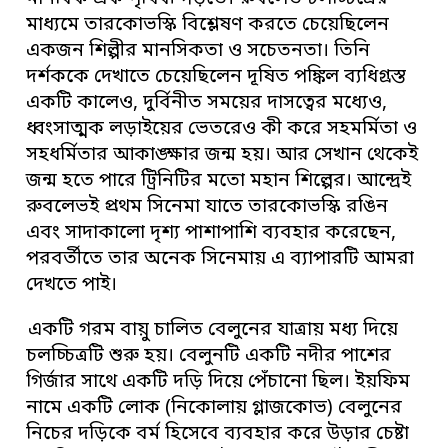
মাধ্যমে তারকোভস্কি বিশ্লেষণ করতে চেয়েছিলেন
একজন শিল্পীর মানসিকতা ও সচেতনতা। তিনি
দর্শককে দেখাতে চেয়েছিলেন দূষিত পঙ্কিল ব্যধিগ্রস্ত
একটি কালেও, দুর্বিনীত সময়ের দাসত্বের মধ্যেও,
ধ্বংসাত্মক লড়াইয়ের ভেতরেও কী করে সহমর্মিতা ও
সহধর্মিতার আকাঙ্ক্ষার জন্ম হয়। আর সেখান থেকেই
জন্ম হতে পারে ট্রিনিটির মতো মহান শিল্পের। আন্দ্রেই
রুবলেভই প্রথম সিনেমা যাতে তারকোভস্কি রঙিন
এবং সাদাকালো দৃশ্য পাশাপাশি ব্যবহার করেছেন,
পরবর্তীতে তার অনেক সিনেমায় এ ব্যাপারটি আমরা
দেখতে পাই।
একটি গরম বায়ু চালিত বেলুনের যাত্রায় মধ্য দিয়ে
চলচ্চিত্রটি শুরু হয়। বেলুনটি একটি নদীর পাশের
গির্জার সাথে একটি দড়ি দিয়ে পেঁচানো ছিল। ইয়ফিম
নামে একটি লোক (নিকোলায় গ্লাজকোভ) বেলুনের
নিচের দড়িকে বর্ম হিসেবে ব্যবহার করে উড়ার চেষ্টা