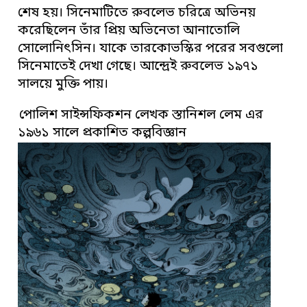
শেষ হয়। সিনেমাটিতে রুবলেভ চরিত্রে অভিনয়
করেছিলেন তাঁর প্রিয় অভিনেতা আনাতোলি
সোলোনিৎসিন। যাকে তারকোভস্কির পরের সবগুলো
সিনেমাতেই দেখা গেছে। আন্দ্রেই রুবলেভ ১৯৭১
সালয়ে মুক্তি পায়।
পোলিশ সাইন্সফিকশন লেখক স্তানিশল লেম এর
১৯৬১ সালে প্রকাশিত কল্পবিজ্ঞান