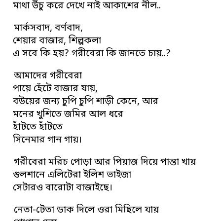
মাথা উঁচু করে দেখে নাই আকাশের নীল..
মার্কসবাদ, বর্ণবাদ,
শেয়ার বাজার, শিল্পকলা
এ সবে কি হয়? গরীবেরা কি জানতে চায়..?
আমাদের গরীবেরা
পায়ে হেঁটে বাজার যায়,
বউয়ের জন্য চুপি চুপি শাড়ী কেনে, আর
মনের খুশিতে জমির আল ধরে
হাঁটতে হাঁটতে
সিনেমার গান গায়।
গরীবেরা মরিচ পোড়া আর পিয়াজ দিয়ে পান্তা খায়
গুলশানে এলিটেরা ইলিশ ভাইজা
সেটারও বারোটা বাজাইছে।
নেতা-টেতা ডাক দিলে ওরা মিছিলে যায়