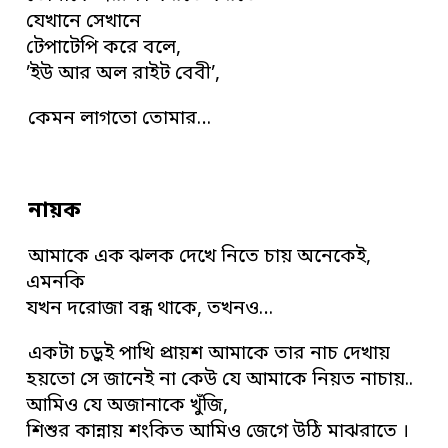
যেখানে সেখানে
টেপাটেপি করে বলে,
’ইউ আর অল রাইট বেবী’,
কেমন লাগতো তোমার…
নায়ক
আমাকে এক ঝলক দেখে নিতে চায় অনেকেই,
এমনকি
যখন দরোজা বন্ধ থাকে, তখনও…
একটা চড়ুই পাখি প্রায়শ আমাকে তার নাচ দেখায়
হয়তো সে জানেই না কেউ যে আমাকে নিয়ত নাচায়..
আমিও যে অজানাকে খুঁজি,
শিশুর কান্নায় শংকিত আমিও জেগে উঠি মাঝরাতে ।