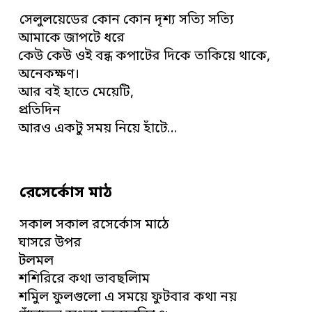
সেলুলয়েডের কোন কোন দৃশ্য সত্যি সত্যি
আমাকে জাপটে ধরে
কেউ কেউ ওই বন্ধ কপাটের দিকে তাকিয়ে থাকে,
অনেকক্ষণ।
আর বই হাতে মেয়েটি,
প্রতিদিন
আরও একটু সময় নিয়ে হাঁটে…
রেসের্কোস মাঠ
সকাল সকাল রসের্কোস মাঠে
ঘাসরে উপর
টলমল
শশিরিরে কথা ভাবছলিাম
শমিুল ফুলগুলো এ সময়ে ফুটবার কথা নয়