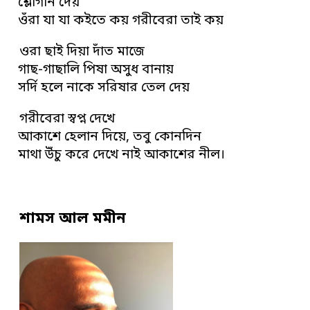
শ্লোগান দেয়
ওঁরা যা যা কইতে কয় গরীবেরা তাই কয়
ওরা ছাই দিয়া দাঁত মাজে
গাছ-গাছালি পিষা অসুধ বানায়
সর্দি হলে নাকে সরিষার তেল দেয়
গরীবেরা স্বপ্ন দেখে
আকাশে হেলান দিয়ে, তবু কোনদিন
মাথা উঁচু করে দেখে নাই আকাশের নীল।
শামস আল মমীন