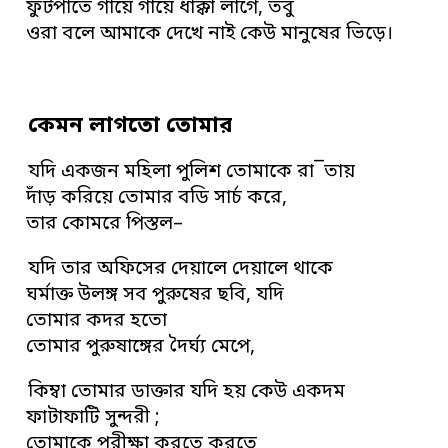
ফুটপাতে গায়ে গায়ে ধাক্কা লাগে, তবু
ওরা বলে আমাকে দেখে নাই কেউ মানুষের ভিড়ে।
কেমন লাগতো তোমার
যদি একজন মহিলা পুলিশ তোমাকে রা¯তায়
দাঁড় করিয়ে তোমার বডি সার্চ করে,
তার কোমরে পিস্তল–
যদি তার অফিসের দেয়ালে দেয়ালে থাকে
ঘর্মাক্ত উলঙ্গ সব পুরুষের ছবি, যদি
তোমার কদর হতো
তোমার পুরুষাঙ্গের দৈর্ঘ্য মেপে,
কিম্বা তোমার ডাক্তার যদি হয় কেউ একদম
ফাটাফাটি সুন্দরী ;
তোমাকে পরীক্ষা করতে করতে