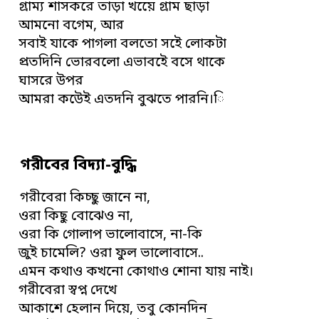
গ্রাম্য শাসকরে তাড়া খয়েে গ্রাম ছাড়া
আমনো বগেম, আর
সবাই যাকে পাগলা বলতো সইে লোকটা
প্রতদিনি ভোরবলো এভাবইে বসে থাকে
ঘাসরে উপর
আমরা কউেই এতদনি বুঝতে পারনি।ি
গরীবের বিদ্যা-বুদ্ধি
গরীবেরা কিচ্ছু জানে না,
ওরা কিছু বোঝেও না,
ওরা কি গোলাপ ভালোবাসে, না-কি
জুই চামেলি? ওরা ফুল ভালোবাসে..
এমন কথাও কখনো কোথাও শোনা যায় নাই।
গরীবেরা স্বপ্ন দেখে
আকাশে হেলান দিয়ে, তবু কোনদিন