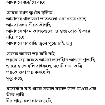
আমাদরে জড়য়িে রাখে
আমরা যখন ক্ষুর্ধাত ছলিাম
আমাদরে থালাভরা ভাতগুলো ওরা খয়েে গছেে
আমরা যখন শীতে কাঁপছি
আমাদরে গরম কাপড়গুলো জাহাজ বোঝাই করে
নয়িে গছেে
আমাদরে ঘরবাড়ি জ্বলে পুড়ে ছাই, তবু
ভয়কে আমরা ভয় করি নাই
ভয়কে জয় করতে আমরা ললেহিান আগুনে পুড়ছেি
ওদরে হাতে ছলি রাইফলে, মশেনিগান, কন্তিু
ভয়কে ওরা ভয় করছেলি
মৃত্যুকওেৃ
রসের্কোস মাঠ থকেে সকাল সকাল উড়ে যাওয়া এক
ঝাঁক পাখি
ধীর পায়ে চলা ঘাসফড়ংি,