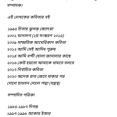
সম্পাদক।
এই লেখকের কবিতার বই
১৯৯৫ চিতায় ঝুলন্ত জ্যোৎস্না
২০০১ মনোলগ (২য় সংস্করণ ২০১৫)
২০০৯ সাম্প্রতিক আমেরিকান কবিতা
২০১২ আমি সেই আদিম পুরুষ
২০১৪ আমি বন্দী খোলা জানালার কাছে
২০১৬ কেউ হয়তো আমাকে থামতে বলবে
২০১৭ নির্বাচিত কবিতা
২০২০ অনেক রাত জেগে থাকার পর
দোলে হাডসন দোলে পদ্মা (যন্ত্রস্থ)
সম্পাদিত পত্রিকা
১৯৮৫-১৯৮৭ দিগন্ত
১৯৯৭-১৯৯৮ আকার ইকার