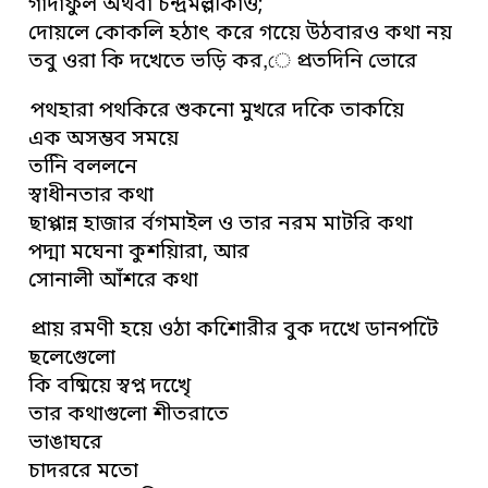
গাঁদাফুল অথবা চন্দ্রমল্লকিাও;
দোয়লে কোকলি হঠাৎ করে গয়েে উঠবারও কথা নয়
তবু ওরা কি দখেতে ভড়ি কর,ে প্রতদিনি ভোরে
পথহারা পথকিরে শুকনো মুখরে দকিে তাকয়িে
এক অসম্ভব সময়ে
তনিি বললনে
স্বাধীনতার কথা
ছাপ্পান্ন হাজার র্বগমাইল ও তার নরম মাটরি কথা
পদ্মা মঘেনা কুশয়িারা, আর
সোনালী আঁশরে কথা
প্রায় রমণী হয়ে ওঠা কশিোরীর বুক দখেে ডানপটিে
ছলেগেুলো
কি বষ্মিয়ে স্বপ্ন দখেৃে
তার কথাগুলো শীতরাতে
ভাঙাঘরে
চাদররে মতো