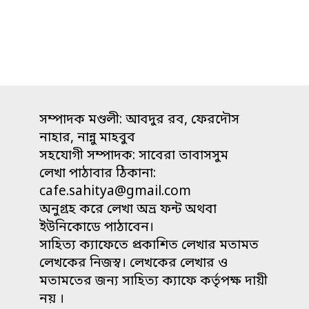
সম্পাদক মণ্ডলী: আবদুর রব, ফেরদৌস
নাহার, নান্নু মাহবুব
সহযোগী সম্পাদক: সাবেরা তাবাসসুম
লেখা পাঠাবার ঠিকানা:
cafe.sahitya@gmail.com
অনুগ্রহ করে লেখা অভ্র ফন্ট অথবা
ইউনিকোডে পাঠাবেন।
সাহিত্য ক্যাফেতে প্রকাশিত লেখার মতামত
লেখকের নিজস্ব। লেখকের লেখার ও
মতামতের জন্য সাহিত্য ক্যাফে কর্তৃপক্ষ দায়ী
নয় ।