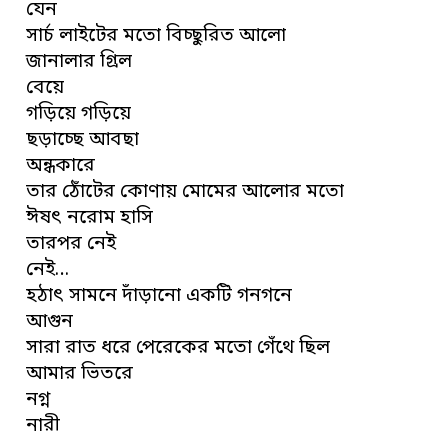
যেন
সার্চ লাইটের মতো বিচ্ছুরিত আলো
জানালার গ্রিল
বেয়ে
গড়িয়ে গড়িয়ে
ছড়াচ্ছে আবছা
অন্ধকারে
তার ঠোঁটের কোণায় মোমের আলোর মতো
ঈষৎ নরোম হাসি
তারপর নেই
নেই…
হঠাৎ সামনে দাঁড়ানো একটি গনগনে
আগুন
সারা রাত ধরে পেরেকের মতো গেঁথে ছিল
আমার ভিতরে
নগ্ন
নারী