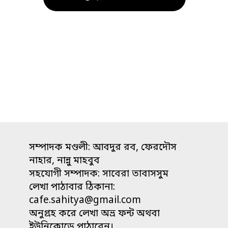
সম্পাদক মণ্ডলী: আবদুর রব, ফেরদৌস
নাহার, নান্নু মাহবুব
সহযোগী সম্পাদক: সাবেরা তাবাসসুম
লেখা পাঠাবার ঠিকানা:
cafe.sahitya@gmail.com
অনুগ্রহ করে লেখা অভ্র ফন্ট অথবা
ইউনিকোডে পাঠাবেন।