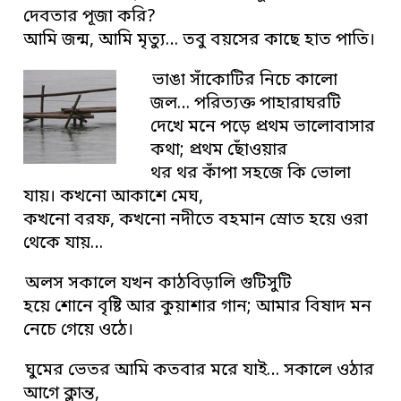
দেবতার পূজা করি?
আমি জন্ম, আমি মৃত্যু… তবু বয়সের কাছে হাত পাতি।
ভাঙা সাঁকোটির নিচে কালো
জল… পরিত্যক্ত পাহারাঘরটি
দেখে মনে পড়ে প্রথম ভালোবাসার
কথা; প্রথম ছোঁওয়ার
থর থর কাঁপা সহজে কি ভোলা
যায়। কখনো আকাশে মেঘ,
কখনো বরফ, কখনো নদীতে বহমান স্রোত হয়ে ওরা
থেকে যায়…
অলস সকালে যখন কাঠবিড়ালি গুটিসুটি
হয়ে শোনে বৃষ্টি আর কুয়াশার গান; আমার বিষাদ মন
নেচে গেয়ে ওঠে।
ঘুমের ভেতর আমি কতবার মরে যাই… সকালে ওঠার
আগে ক্লান্ত,