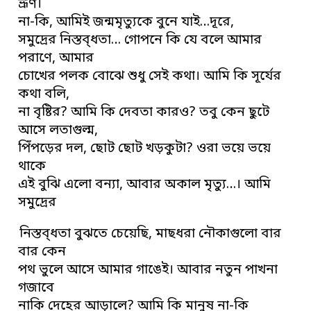
ভ্রূণ।
না-কি, আমিই জন্মমৃত্যুকে বুনে যাই…দূরে,
সমুদ্রের নিস্তব্ধতা… গোপনে কি যে বলে আমার
পরাণে, আমার
চোখের পলক বোঝে শুধু সেই কথা। আমি কি সূর্যের
কথা বলি,
না বৃষ্টির? আমি কি দেবতা কারও? তবু কেন ছুটে
আসে লতাগুল্ম,
পিঁপড়ের দল, ছোট ছোট খড়কুটা? ওরা ভয়ে ভয়ে
থাকে
এই বুঝি এলো বন্যা, আবার অকাল মৃত্যু…। আমি
সমুদ্রের
নিস্তব্ধতা বুঝতে চেয়েছি, মাছধরা নৌকাগুলো বার
বার কেন
পথ ভুলে আসে আমার গাঙেই। আবার নতুন পাখনা
গজাবে
নাকি দেহের আড়ালে? আমি কি মানুষ না-কি