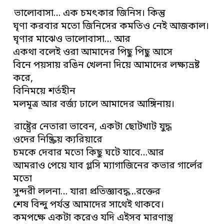
ভালোবাসা… এক চমৎকার জিনিস। কিন্তু
ঘৃণা করবার মতো জিনিসের কমতিও নেই আজকাল।
ঘৃণার মাঝেও ভালোবাসা… আর
একথা বলেই ওরা আমাদের পিছু পিছু আসে
বিনে পয়সায় রঙিন খেলনা দিয়ে আমাদের লক্ষ্যভ্রষ্ট
করে,
বিনিময়ে শর্তহীন
মলমূত্র আর বর্জ্য ঢালে আমাদের আঙ্গিনায়।
রাষ্ট্রের নেতারা ভাবেন, একটা ছোটখাট যুদ্ধ
ওদের নিষ্ক্রিয় ক্যরিয়ারে
চমকে দেবার মতো কিছু ঘটে যাবে…আর
আমরাও পেয়ে যাব গ্লসি ম্যাগাজিনের কভার গার্লের
মতো
সুন্দরী ললনা… যারা প্রতিজ্ঞাবদ্ধ…রক্তের
শেষ বিন্দু পর্যন্ত আমাদের সাথেই থাকবে।
কমপক্ষে একটা করেও যদি এইসব মারণাস্ত্র