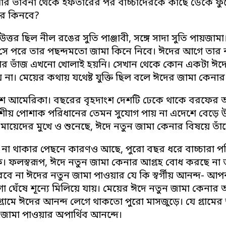
ার ভাবনা থেকে ইফতারের পর বাচ্চাদেরকে কাছে ডেকে ফু
র কিনবে?
উত্তর ছিল নীল রঙের সুতি পাঞ্জাবী, সঙ্গে সাদা সুতি পায়
 সে পরে তার পছন্দমতো জামা কিনে নিবে। ঈদের আগে তা
ার ভাঁজ এখনো খোলাই হয়নি। সেখান থেকে কোন একটা ঈদের
 না। মেয়ের কথায় যথেষ্ট যুক্তি ছিল বলে ঈদের জামা কেনা
শ আমেরিকা। বছরের বৃহদাংশ দেশটি ঢেকে থাকে বরফের আ
ীয় পোশাক পরিধানের তেমন সুযোগ পায় না এদেশে বেড়ে উঠা সন
-মায়েদের মুখে ও শুনেছে, ঈদে নতুন জামা কেনার বিষয়ে তাঁ
 না থাকার পেছনে কারণও আছে, পুরো বছর ধরে বাচ্চারা 
ে। ফলস্বরূপ, ঈদে নতুন জামা কেনার আগ্রহ বোধ করছে না 
বে না ঈদের নতুন জামা পাওয়ার যে কি স্বর্গীয় আনন্দ-
া ঘেঁষে শূন্যে মিলিয়ে যায়। মেয়ের ঈদে নতুন জামা কেনার 
ে গ্রামে ঈদের আনন্দ লেগে থাকতো পুরো মাসজুড়ে। যে গ্রামে
জামা পাওয়ার অপার্থিব আনন্দে।