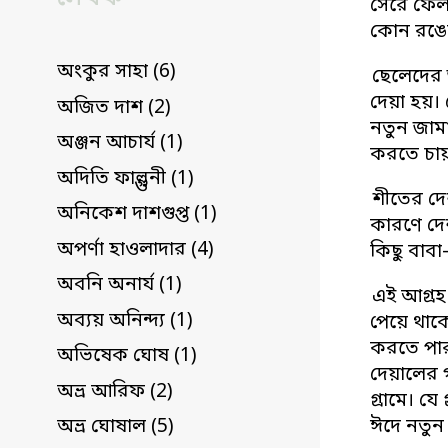
সেরে ফেল
কোন রঙে
অংকুর সাহা (6)
ছেলেদের 
দেয়া হয়।
অজিত দাশ (2)
নতুন জাম
অঞ্জন আচার্য (1)
করতে চায়
অদিতি ফাল্গুনী (1)
শীতের দে
অনিকেশ দাশগুপ্ত (1)
কারণে দেশ
অপর্ণা হাওলাদার (4)
কিছু বাবা
অবনি অনার্য (1)
এই আগ্রহ
অব্যয় অনিন্দ্য (1)
পেয়ে থাক
করতে পার
অভিষেক ঘোষ (1)
দেয়ালের গ
অভ্র আরিফ (2)
গ্রামে। য
ঈদে নতুন 
অভ্র ঘোষাল (5)