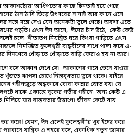
্তির আকাশছোঁয়া আধিপত্যের কাছে ছিনতাই হয়ে গেছে
দালানের ঠাসাঠাসি ভিড়ে উৎসবের সানাই আর কানে এসে
দের সঙ্গে সঙ্গে সেও যেন অনেকটা ভুলে গেছে। অবশ্য এতে
ারণের পদ্ধতি। এখন ঈদ আসে, ঈদের চাঁদ উঠে, কেউ কেউ
লেই চলে। শীতাতপ নিয়ন্ত্রিত ঘরে কিংবা গাড়িতে এখন
দাজলে নিমজ্জিত ফুলেশ্বরী বান্ধবীদের সাথে পালা করে এ-
দের দিনশেষে খোঁড়াতে খোঁড়াতে বাড়ি ফেরাও হয় না আর।
পাশে বসে আকাশ দেখে সে। আকাশের গায়ে ভেসে যাওয়া
 খুঁজতে ঝাপসা চোখে নিস্তব্ধতায় ডুবে থাকে। বাইরে
র গহীনজুড়ে অন্ধকারে বোবা কান্নার স্রোত বয়। যে
ো লেপটে থাকে একান্তে বুকের গভীর গহীনে। অন্য কেউ এ
 মিলিয়ে যায় বাস্তবতার উত্তাপে। জীবন কেটে যায়
র করে! যেমন, ঈদ এলেই ফুলেশ্বরী’র খুব ইচ্ছে করে
র পরবাসে যান্ত্রিক এ শহরে বসে, একাধিক নতুন জামার