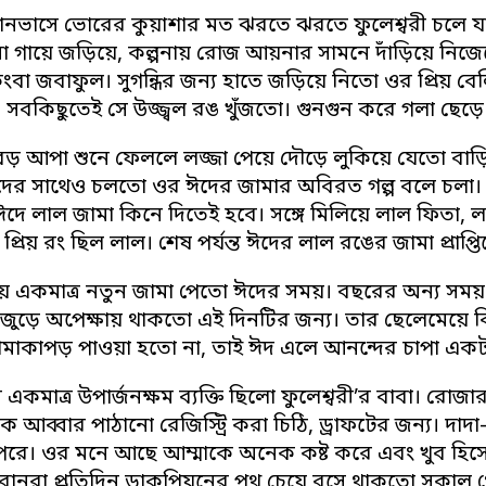
ক্যানভাসে ভোরের কুয়াশার মত ঝরতে ঝরতে ফুলেশ্বরী চলে
া গায়ে জড়িয়ে, কল্পনায় রোজ আয়নার সামনে দাঁড়িয়ে নিজেকে
ংবা জবাফুল। সুগন্ধির জন্য হাতে জড়িয়ে নিতো ওর প্রিয় 
। সবকিছুতেই সে উজ্জ্বল রঙ খুঁজতো। গুনগুন করে গলা ছেড়
 বড় আপা শুনে ফেললে লজ্জা পেয়ে দৌড়ে লুকিয়ে যেতো বা
দের সাথেও চলতো ওর ঈদের জামার অবিরত গল্প বলে চলা। 
দে লাল জামা কিনে দিতেই হবে। সঙ্গে মিলিয়ে লাল ফিতা, ল
 প্রিয় রং ছিল লাল। শেষ পর্যন্ত ঈদের লাল রঙের জামা প্রাপ্তি
 একমাত্র নতুন জামা পেতো ঈদের সময়। বছরের অন্য সময় 
জুড়ে অপেক্ষায় থাকতো এই দিনটির জন্য। তার ছেলেমেয়ে 
ামাকাপড় পাওয়া হতো না, তাই ঈদ এলে আনন্দের চাপা একটা
একমাত্র উপার্জনক্ষম ব্যক্তি ছিলো ফুলেশ্বরী’র বাবা। রোজ
ে আব্বার পাঠানো রেজিস্ট্রি করা চিঠি, ড্রাফটের জন্য। দা
পরে। ওর মনে আছে আম্মাকে অনেক কষ্ট করে এবং খুব হিস
বোনরা প্রতিদিন ডাকপিয়নের পথ চেয়ে বসে থাকতো সকাল থেকে