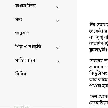
কথাসাহিত্য
গদ্য
ঈদ সমাগত
থেকেই। র
অনুবাদ
না। শৃঙ্
রাতদিন দ
শিল্প ও সংস্কৃতি
ফুলেশ্বর
সাহিত্যাঙ্গন
সময়ের লয়
একবার নয়
কিছুটা স
বিবিধ
তার কাছে
পাওয়া হয়
দেশ থেকে
মেমোরিয়াল
লেখক