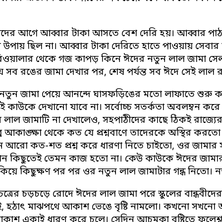
ের আগে আব্বার টাকা আসতে বেশ দেরি হয়। আব্বার পাঠ
 উপায় ছিল না। আব্বার টাকা দেরিতে হাতে পাওয়ায় সেবার আ
ওয়ালার থেকে গজ কাপড় কিনে ঈদের নতুন লাল জামা সেলাই
 সব রঙের জামা দেখার পর, শেষ পর্যন্ত সব ঈদে সেই লাল
নতুন জামা পেয়ে আনন্দে ঘাসফড়িঙের মতো লাফাতে শুরু করে
 কাউকে দেখানো যাবে না। সর্বোচ্চ সতর্কতা অবলম্বন করে
 লাল জামাটি না দেখালেও, সহপাঠীদের কাছে ঠিকই রাজ্যের
্র আকাঙ্ক্ষা থেকে কত যে প্রশ্নবাণে তাদেরকে অস্থির ক
ন আরো কত-শত প্রশ্ন করে ধারণা নিতে চাইতো, ওর জামার
ন কিছুতেই তেমন কাজ হতো না। কেউ কাউকে ঈদের জামার ক
কিয়ে কিছুক্ষণ পর পর ওর নতুন লাল জামাটার গন্ধ নিতো। ন
ত্রের চড়চড়ে রোদে ঈদের লাল জামা পরে স্কুলের বান্ধবীদের
, হঠাৎ মাঝপথে আকাশ ভেঙে বৃষ্টি নামলো। কখনো সখনো আ
াশ একাই ধারণ করে চলে। সেদিন আচমকা বৃষ্টিতে ফুলেশ্ব