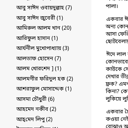
পালা।
আবু সাঈদ ওবায়দুল্লাহ (7)
আবু সাঈদ জুবেরী (1)
একবার ঈদ
অন্য কোন
আমিরুল আলম খান (20)
আসা ফেরি
আরিফুল হাসান (1)
ছোটবেলায়
আর্যনীল মুখোপাধ্যায় (3)
ঈদে লাল 
আলতাফ হোসেন (7)
কোনভাবেই
আলম খোরশেদ ] (1)
কাউকে সে
দেখার তীব
আলমগীর ফরিদুল হক (2)
ফ্রক? এম
আশরাফুল মোসাদ্দেক (1)
কিনা? কো
লুকিয়ে লু
আসমা চৌধুরী (6)
আহমেদ নকীব (2)
একবার চৈ
কওয়া নেই
আহ্‌মেদ লিপু (2)
বোঝাও আক