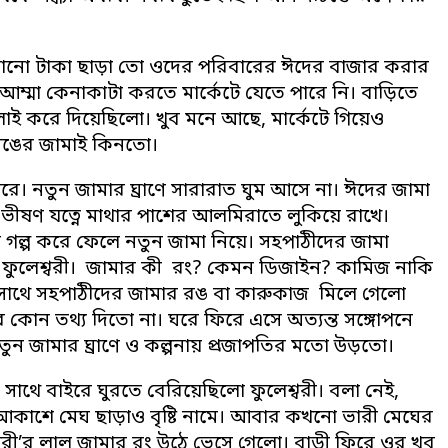
ানো টাকা ছাড়া তো ওদের পরিবারের ঈদের বাজার করার
ম্মা কেনাকাটা করতে মার্কেটে যেতে পারে নি। বাড়িতে
 করে দিয়েছিলো। খুব মনে আছে, মার্কেটে গিয়েও
 রঙের জামাই কিনতো।
। নতুন জামার ঘ্রাণে সারারাত ঘুম আসে না। ঈদের জামা
 ভীষণ যত্নে মাথার পাশের আলমিরাতে লুকিয়ে রাখে।
 গল্প করে ফেলে নতুন জামা নিয়ে। সহপাঠীদের জামা
রতো ফুলেশ্বরী। জামার কী রং? কেমন ডিজাইন? কামিজ নাকি
 সাথে সহপাঠীদের জামার রঙ বা কারুকাজ মিলে গেলো
োন তথ্য দিতো না। ঘরে ফিরে এসে অত্যন্ত সঙ্গোপনে
তুন জামার ঘ্রাণে ও কল্পনায় প্রজাপতির মতো উড়তো।
 সাথে বাইরে ঘুরতে বেরিয়েছিলো ফুলেশ্বরী। বলা নেই,
কাশে মেঘ ছাড়াও বৃষ্টি নামে। আবার কখনো ভারী মেঘের
রী’র লাল জামার রং উঠে ভেসে গেলো। বাড়ী ফিরে ওর খুব