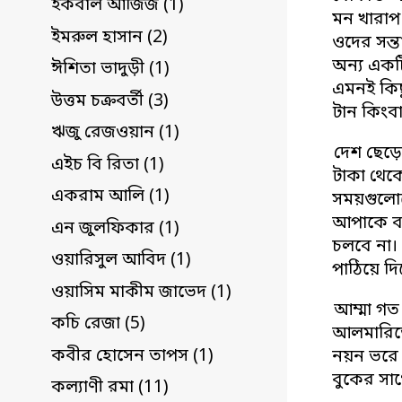
ইকবাল আজিজ (1)
মন খারাপ
ইমরুল হাসান (2)
ওদের সন্
অন্য একট
ঈশিতা ভাদুড়ী (1)
এমনই কিছ
উত্তম চক্রবর্তী (3)
টান কিংব
ঋজু রেজওয়ান (1)
দেশ ছেড়ে
এইচ বি রিতা (1)
টাকা থেক
একরাম আলি (1)
সময়গুলোত
আপাকে বল
এন জুলফিকার (1)
চলবে না। 
ওয়ারিসুল আবিদ (1)
পাঠিয়ে 
ওয়াসিম মাকীম জাভেদ (1)
আম্মা গত
কচি রেজা (5)
আলমারিতে
কবীর হোসেন তাপস (1)
নয়ন ভরে দ
বুকের সাথ
কল্যাণী রমা (11)