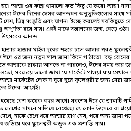
 হয়। আম্মা ওর কান্না থামালো কত কিছু যে করে! আহা! না
তানেরা ঈদের দিনের সেসব আনন্দঘন অনুভূতিগুলোর সাথে প
ি দেশ, ভিন্ন সংস্কৃতি এবং যাপন। ইচ্ছে করলেই সবকিছুতে
ু অপূর্ণতা রয়ে যায়। এরই মাঝে সন্তানদের জন্ম, বেড়ে ও
া উৎসবের আনন্দ!
 হাজার হাজার মাইল দূরের শহরে চলে আসার পরও ফুলেশ্বরী
ে ঈদে ওর জন্য নতুন লাল জামা কিনে পাঠাতো। বড় বোনের
ে আম্মাকে ঢাকায় আনতে না পারলেও, ঈদের সময় তার জন
তো, সবচেয়ে ভালো জামা যে মার্কেটে পাওয়া যায় সেখানে 
আম্মা মার্কেটের দোকান ঘুরে ঘুরে ফুলেশ্বরী’র জন্য সের
দিতো ঈদের আগেই।
 হয়েছে বেশ কয়েক বছর আগে। সবশেষ ঈদে যে জামাটি পাঠি
 চোখের সামনে সাজিয়ে রেখেছে। যে কোন উৎসবে বা প্রয়
েখে, নাকে চেপে ধরে আম্মার ঘ্রাণ নেয়, পরে অন্য জামা প
ে জড়িয়ে ধরে ফুলেশ্বরী অদ্ভুত এক প্রশান্তি পায়।