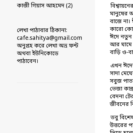
কাজী গিয়াস আহমেদ (2)
বিশ্বায়ন
মানুষের 
বাজে না। 
কারো কোন
লেখা পাঠাবার ঠিকানা:
ঈদে নতুন
cafe.sahitya@gmail.com
আর ঘামে ন
অনুগ্রহ করে লেখা অভ্র ফন্ট
বাড়ি ও-ব
অথবা ইউনিকোডে
পাঠাবেন।
এখন ঈদের
সাদা মেঘ
সবুজ পাত
ভেজা কান্
বেদনা টের
জীবনের ন
তবু বিশে
উত্তরের প