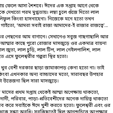
 যায় ফেলে আসা শৈশবে। ঈদের এক সপ্তাহ আগে থেকে
 দেখতো পরম মুগ্ধতায়। লম্বা চুলে গুঁজে দিতো লাল
বেলিফুল কিংবা হাসনাহেনা। নিজেকে মনে হতো তখন
ে গাইতো, ‘আমরা সবাই রাজা আমাদের-ই রাজার রাজত্বে’…
ড়ির পেছনের আম বাগানে। সেখানেও সবুজ গাছগাছালি আর
আম্মার কাছে পুরো রোজার মাসজুড়ে ওর একমাত্র বায়না
াল জুতা, লাল চুড়ি, লাল টিপ, লাল নেইলপালিশ, লাল
তে এসে ফুলেশ্বরীর গল্পরা স্থির হতো।
খুব বেশী দরকার ছাড়া জামাকাপড় কেনা হতো না। তাই
কিংবা এখনকার অন্য বাচ্চাদের মতো, সারাবছর উপহার
 উত্তেজনা ছিল সারা মাসজুড়ে।
ার মাসের প্রথম সপ্তাহ থেকেই আম্মা অপেক্ষায় থাকতো,
দা-দাদী, পরিবার, পাড়া-প্রতিবেশীদের অনেক দায়িত্ব থাকতো
েব করে সবাইকে ঈদে খুশী করতে হতো। ফুলেশ্বরী এবং ওর
 সন্ধ্যা অবধি। সবকিছুতেই ছিল আনন্দচিত্তে অপেক্ষার