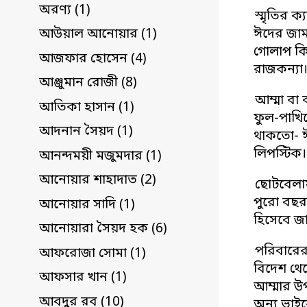
অরণ্য (1)
স্মৃতির 
ঈদের জাম
আউয়াল আনোয়ার (1)
গোলাপ কি
আজফার হোসেন (4)
রাজকন্যা
আঞ্জুমান রোজী (8)
আম্মা বা
আতিকা হাসান (1)
ফুল-পাখি
আদনান সৈয়দ (1)
থাকতো- ঈ
লিপস্টিক।
আনন্দময়ী মজুমদার (1)
আনোয়ার শাহাদাত (2)
ছোটবেলায়
পুরো বছর
আনোয়ার সাদি (1)
হিসেবে জ
আনোয়ারা সৈয়দ হক (6)
পরিবারের 
আফরোজা সোমা (1)
বিদেশ থেক
আফসার খান (1)
আম্মার উ
আবদুর রব (10)
অন্য ভাই