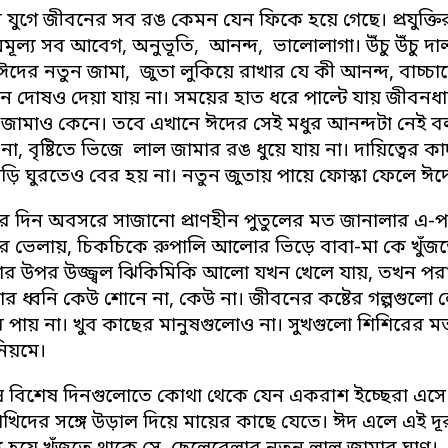
ের যুগে জীবনের সব রঙ কেমন যেন ফিকে হয়ে গেছে। প্রযুক
অমূল্য সব আবেগ, অনুভূতি, আনন্দ, ভালোলাগা। উঁচু উঁচু 
ঈদের নতুন জামা, জুতা লুকিয়ে রাখার যে কী আনন্দ, বাচ্চা
 দোষও দেয়া যায় না। সময়ের হাত ধরে পাল্টে যায় জীবনধ
 জামাও কেনে। তবে এখানে ঈদের সেই মধুর আনন্দটা নেই বল
া, বৃষ্টিতে ভিজে লাল জামার রঙ ধুয়ে যায় না। দায়িত্বের কা
াড়ি ঘুরতেও বের হয় না। নতুন জুতায় পায়ে ফোস্কা ফেলে ঈ
 দিন অবসরে সাজানো প্রাণহীন পুতুলের মত জানালার এ-
ের ভেলায়, চিকচিকে রুপালি আলোর ভিড়ে বাবা-মা কে খুঁজতে
ার উপর উজ্জ্বল ঝিকিমিকি আলো যখন খেলে যায়, তখন পরানে
নার ধ্বনি কেউ শোনে না, কেউ না। জীবনের কষ্টের গল্পগুল
 পায় না। খুব কাছের মানুষগুলোও না। সুখগুলো শিশিরের মত
িয়মে।
ষ বিশেষ দিনগুলোতে কোথা থেকে যেন একরাশ ইচ্ছেরা এসে ভ
াখিদের সঙ্গে উড়াল দিয়ে মায়ের কাছে যেতে। ঈদ এলে এই দূ