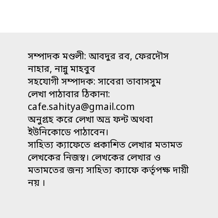
সম্পাদক মণ্ডলী: আবদুর রব, ফেরদৌস
নাহার, নান্নু মাহবুব
সহযোগী সম্পাদক: সাবেরা তাবাসসুম
লেখা পাঠাবার ঠিকানা:
cafe.sahitya@gmail.com
অনুগ্রহ করে লেখা অভ্র ফন্ট অথবা
ইউনিকোডে পাঠাবেন।
সাহিত্য ক্যাফেতে প্রকাশিত লেখার মতামত
লেখকের নিজস্ব। লেখকের লেখার ও
মতামতের জন্য সাহিত্য ক্যাফে কর্তৃপক্ষ দায়ী
নয় ।