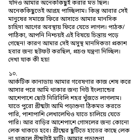
যদিও আমার অনেককিছুই করার মত ছিল।
অনেককিছুতেই আগ্রহ পাচ্ছিলাম। কিন্তু আবার সেই
মানুষের সমাজে ফিরে আসাতে আমার মানসিক
চাহিদা আগের অবস্থায় ফিরে যেতে লাগল। পাঠক/
পাঠিকা, আপনি নিশ্চয়ই এই বিষয়ে চিন্তায় পড়ে
গেছেন! কারণ আমার সেই অসুস্থ মানসিকতা প্রকাশ
হবার জন্য ছটফট করছিল, প্রচণ্ড যন্ত্রণা দিচ্ছিল।
দেখা যাক কী হয়!
১০.
আর্কটিক কানাডায় আমার গবেষণার কাজ শেষ করে
আসার পরে আমি থাকার জন্য নিউ ইংল্যান্ডের
আশেপাশে ছোট নিরিবিলি শহর খুঁজতে লাগলাম।
যাতে পুরো গ্রীষ্মটা আমি পড়াশুনা ঠিকমত করতে
পারি, পাশাপাশি লেখালেখিও যাতে চালিয়ে যেতে
পারি। আর বাড়ির আশেপাশে গোসলের জন্য কোনো
লেক থাকতে হবে। গ্রীষ্মের ছুটিতে হাতের কাছে লেক
না থাকলে গ্রীষ্মটাই মাটি। আমার পড়াশুনা,