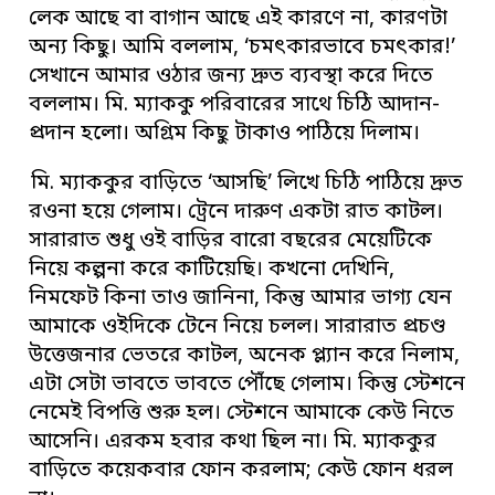
লেক আছে বা বাগান আছে এই কারণে না, কারণটা
অন্য কিছু। আমি বললাম, ‘চমৎকারভাবে চমৎকার!’
সেখানে আমার ওঠার জন্য দ্রুত ব্যবস্থা করে দিতে
বললাম। মি. ম্যাককু পরিবারের সাথে চিঠি আদান-
প্রদান হলো। অগ্রিম কিছু টাকাও পাঠিয়ে দিলাম।
মি. ম্যাককুর বাড়িতে ‘আসছি’ লিখে চিঠি পাঠিয়ে দ্রুত
রওনা হয়ে গেলাম। ট্রেনে দারুণ একটা রাত কাটল।
সারারাত শুধু ওই বাড়ির বারো বছরের মেয়েটিকে
নিয়ে কল্পনা করে কাটিয়েছি। কখনো দেখিনি,
নিমফেট কিনা তাও জানিনা, কিন্তু আমার ভাগ্য যেন
আমাকে ওইদিকে টেনে নিয়ে চলল। সারারাত প্রচণ্ড
উত্তেজনার ভেতরে কাটল, অনেক প্ল্যান করে নিলাম,
এটা সেটা ভাবতে ভাবতে পৌঁছে গেলাম। কিন্তু স্টেশনে
নেমেই বিপত্তি শুরু হল। স্টেশনে আমাকে কেউ নিতে
আসেনি। এরকম হবার কথা ছিল না। মি. ম্যাককুর
বাড়িতে কয়েকবার ফোন করলাম; কেউ ফোন ধরল