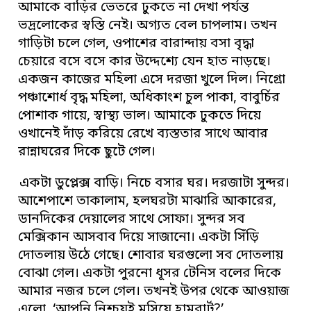
আমাকে বাড়ির ভেতরে ঢুকতে না দেখা পর্যন্ত
ভদ্রলোকের স্বস্তি নেই। অগ্যত বেল চাপলাম। তখন
গাড়িটা চলে গেল, ওপাশের বারান্দায় বসা বৃদ্ধা
চেয়ারে বসে বসে কার উদ্দেশ্যে যেন হাত নাড়ছে।
একজন কাজের মহিলা এসে দরজা খুলে দিল। নিগ্রো
পঞ্চাশোর্ধ বৃদ্ধ মহিলা, অধিকাংশ চুল পাকা, বাবুর্চির
পোশাক গায়ে, স্বাস্থ্য ভাল। আমাকে ঢুকতে দিয়ে
ওখানেই দাঁড় করিয়ে রেখে ব্যস্ততার সাথে আবার
রান্নাঘরের দিকে ছুটে গেল।
একটা ডুপ্লেক্স বাড়ি। নিচে বসার ঘর। দরজাটা সুন্দর।
আশেপাশে তাকালাম, হলঘরটা মাঝারি আকারের,
ডানদিকের দেয়ালের সাথে সোফা। সুন্দর সব
মেক্সিকান আসবাব দিয়ে সাজানো। একটা সিঁড়ি
দোতলায় উঠে গেছে। শোবার ঘরগুলো সব দোতলায়
বোঝা গেল। একটা পুরনো ধূসর টেনিস বলের দিকে
আমার নজর চলে গেল। তখনই উপর থেকে আওয়াজ
এলো, ‘আপনি নিশ্চয়ই মসিয়ে হামবার্ট?’