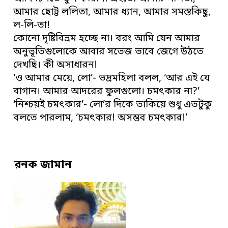
আমার ছোট্ট ললিতা, আমার ধ্যান, আমার সমস্তকিছু,
ল-লি-তা!
কোনো দৃষ্টিবিভ্রম হচ্ছে না। বরং আমি যেন আমার
অনুভূতিগুলোকে আবার সতেজ ভাবে জেগে উঠতে
দেখছি। কী অসাধারন!
‘ও আমার মেয়ে, লো’- ভদ্রমহিলা বলল, ‘আর এই যে
বাগান। আমার আদরের ফুলগুলো। চমৎকার না?’
‘নিশ্চয়ই চমৎকার’- লো’র দিকে তাকিয়ে শুধু এতটুকু
বলতে পারলাম, ‘চমৎকার! অসম্ভব চমৎকার!’
রনক জামান