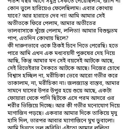
পঁচিশ বছর আগে সমুদ্র সৈকতে পেয়েছিলাম, জানি না
কোন ভুলে হারিয়েও ফেলেছিলাম। এবার কোথায়
যাবে? আর হারাতে দেব না! আমি আমার সেই
অতীতকে ফিরে পেলাম, আমার অতীতের
ভালবাসাকে খুঁজে পেলাম, ললিতা! আমার বিশুদ্ধতম
পাপ, এতদিন কোথায় ছিলে?
কী দারুণভাবে ওকে ঠিকই চিনে নিতে পেরেছি। হতে
পারে আমি এখন এক মধ্যবয়সী পুরুষের দেহ নিয়ে
আছি, কিন্তু আমার মন সেই বয়সেই আটকে আছে,
সেই রিভেইরার সৈকতে আটকে আছে। নিজের চোখে
বিশ্বাস হচ্ছিল না, মরীচিকা ভেবে আরো গভীর করে
তাকালাম, না, মরীচিকা না। জলজ্যান্ত বাস্তব, আমার
সামনে ঘাসের উপর উপুর হয়ে শুয়ে আছে, একটা
ফোয়ারা থেকে পানি ছিটকে এসে পরম আদরে ওর
শরীর ভিজিয়ে দিচ্ছে। আর কী গভীর মনোযোগ দিয়ে
ম্যগাজিন পড়ছে। একবার আমার দিকে তাকিয়ে মৃদু
হাসি দিল, তারপর আবার ম্যাগাজিনে মুখ ডুবালো।
আমি চিনতে ভুল করিনি! এইতো আমার ললিতা,