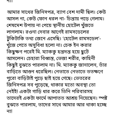
না।
আমার সাথের জিনিসপত্র, ব্যাগ বেশ দামী ছিল। কেউ
আসল না, কেউ ফোন ধরল না- চিন্তায় পড়ে গেলাম।
শেষমেশ উপায় না পেয়ে স্থানীয় হোটেল খুঁজতে
লাগলাম। রওনা দেবার আগেই রামসডেলের
টুকিটাকি তথ্য জেনে এসেছি। ‘হোটেল রামসডেল’-
খুঁজে পেতে অসুবিধা হলো না। চেক ইন করার
কিছুক্ষণ পরেই মি. ম্যাককু হন্তদন্ত হয়ে ছুটে
আসলেন। চেহারা বিধ্বস্ত, ভেজা শরীর, কাহিনী
কিছুই বুঝতে পারলাম না। মি. ম্যাককু জানালেন, তাঁর
বাড়িতে আগুন ধরেছিল। নেভাতে নেভাতে ততক্ষণে
পুরো বাড়িটাই পুড়ে ছাই হয়ে গেছে। ভেতরের
জিনিসপত্র সব পুড়েছে, থাকার মতো অবস্থা তো
নেইই! একটা গাড়ি ধার করে তিনি পরিবারসহ
তাদেরই একটা ফার্মে আপাতত আশ্রয় নিয়েছেন। স্পষ্ট
বুঝতে পারলাম, তাদের সাথে আমার আর থাকা হচ্ছে
না!