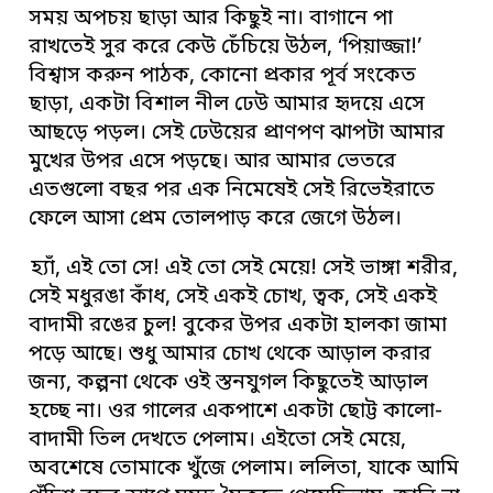
সময় অপচয় ছাড়া আর কিছুই না। বাগানে পা
রাখতেই সুর করে কেউ চেঁচিয়ে উঠল, ‘পিয়াজ্জা!’
বিশ্বাস করুন পাঠক, কোনো প্রকার পূর্ব সংকেত
ছাড়া, একটা বিশাল নীল ঢেউ আমার হৃদয়ে এসে
আছড়ে পড়ল। সেই ঢেউয়ের প্রাণপণ ঝাপটা আমার
মুখের উপর এসে পড়ছে। আর আমার ভেতরে
এতগুলো বছর পর এক নিমেষেই সেই রিভেইরাতে
ফেলে আসা প্রেম তোলপাড় করে জেগে উঠল।
হ্যাঁ, এই তো সে! এই তো সেই মেয়ে! সেই ভাঙ্গা শরীর,
সেই মধুরঙা কাঁধ, সেই একই চোখ, ত্বক, সেই একই
বাদামী রঙের চুল! বুকের উপর একটা হালকা জামা
পড়ে আছে। শুধু আমার চোখ থেকে আড়াল করার
জন্য, কল্পনা থেকে ওই স্তনযুগল কিছুতেই আড়াল
হচ্ছে না। ওর গালের একপাশে একটা ছোট্ট কালো-
বাদামী তিল দেখতে পেলাম। এইতো সেই মেয়ে,
অবশেষে তোমাকে খুঁজে পেলাম। ললিতা, যাকে আমি