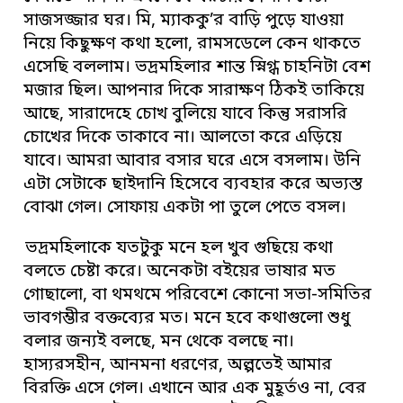
সাজসজ্জার ঘর। মি, ম্যাককু’র বাড়ি পুড়ে যাওয়া
নিয়ে কিছুক্ষণ কথা হলো, রামসডেলে কেন থাকতে
এসেছি বললাম। ভদ্রমহিলার শান্ত স্নিগ্ধ চাহনিটা বেশ
মজার ছিল। আপনার দিকে সারাক্ষণ ঠিকই তাকিয়ে
আছে, সারাদেহে চোখ বুলিয়ে যাবে কিন্তু সরাসরি
চোখের দিকে তাকাবে না। আলতো করে এড়িয়ে
যাবে। আমরা আবার বসার ঘরে এসে বসলাম। উনি
এটা সেটাকে ছাইদানি হিসেবে ব্যবহার করে অভ্যস্ত
বোঝা গেল। সোফায় একটা পা তুলে পেতে বসল।
ভদ্রমহিলাকে যতটুকু মনে হল খুব গুছিয়ে কথা
বলতে চেষ্টা করে। অনেকটা বইয়ের ভাষার মত
গোছালো, বা থমথমে পরিবেশে কোনো সভা-সমিতির
ভাবগম্ভীর বক্তব্যের মত। মনে হবে কথাগুলো শুধু
বলার জন্যই বলছে, মন থেকে বলছে না।
হাস্যরসহীন, আনমনা ধরণের, অল্পতেই আমার
বিরক্তি এসে গেল। এখানে আর এক মুহূর্তও না, বের