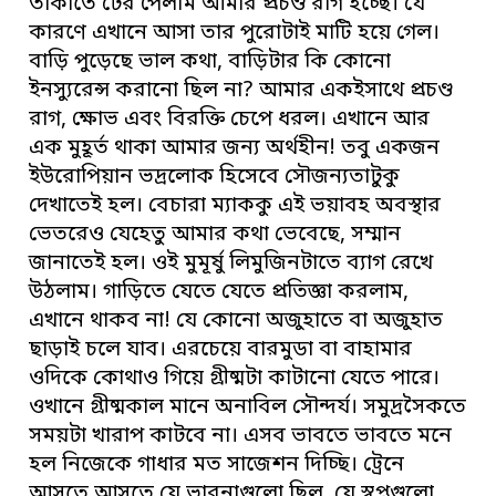
তাকাতে টের পেলাম আমার প্রচণ্ড রাগ হচ্ছে। যে
কারণে এখানে আসা তার পুরোটাই মাটি হয়ে গেল।
বাড়ি পুড়েছে ভাল কথা, বাড়িটার কি কোনো
ইনস্যুরেন্স করানো ছিল না? আমার একইসাথে প্রচণ্ড
রাগ, ক্ষোভ এবং বিরক্তি চেপে ধরল। এখানে আর
এক মুহূর্ত থাকা আমার জন্য অর্থহীন! তবু একজন
ইউরোপিয়ান ভদ্রলোক হিসেবে সৌজন্যতাটুকু
দেখাতেই হল। বেচারা ম্যাককু এই ভয়াবহ অবস্থার
ভেতরেও যেহেতু আমার কথা ভেবেছে, সম্মান
জানাতেই হল। ওই মুমূর্ষু লিমুজিনটাতে ব্যাগ রেখে
উঠলাম। গাড়িতে যেতে যেতে প্রতিজ্ঞা করলাম,
এখানে থাকব না! যে কোনো অজুহাতে বা অজুহাত
ছাড়াই চলে যাব। এরচেয়ে বারমুডা বা বাহামার
ওদিকে কোথাও গিয়ে গ্রীষ্মটা কাটানো যেতে পারে।
ওখানে গ্রীষ্মকাল মানে অনাবিল সৌন্দর্য। সমুদ্রসৈকতে
সময়টা খারাপ কাটবে না। এসব ভাবতে ভাবতে মনে
হল নিজেকে গাধার মত সাজেশন দিচ্ছি। ট্রেনে
আসতে আসতে যে ভাবনাগুলো ছিল, যে স্বপ্নগুলো