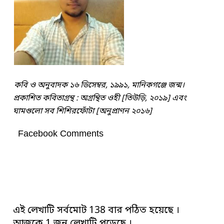
কবি ও অনুবাদক ১৬ ডিসেম্বর, ১৯৯১, মানিকগঞ্জে জন্ম।
প্রকাশিত কবিতাগ্রন্থ : অগ্রন্থিত ওহী [তিউড়ি, ২০১৯] এবং
ঘামগুলো সব শিশিরফোঁটা [অনুপ্রাণন ২০১৬]
Facebook Comments
এই লেখাটি সর্বমোট 138 বার পঠিত হয়েছে ।
আজকে 1 জন লেখাটি পড়েছে ।