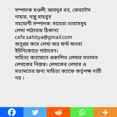
সম্পাদক মণ্ডলী: আবদুর রব, ফেরদৌস
নাহার, নান্নু মাহবুব
সহযোগী সম্পাদক: সাবেরা তাবাসসুম
লেখা পাঠাবার ঠিকানা:
cafe.sahitya@gmail.com
অনুগ্রহ করে লেখা অভ্র ফন্ট অথবা
ইউনিকোডে পাঠাবেন।
সাহিত্য ক্যাফেতে প্রকাশিত লেখার মতামত
লেখকের নিজস্ব। লেখকের লেখার ও
মতামতের জন্য সাহিত্য ক্যাফে কর্তৃপক্ষ দায়ী
নয় ।