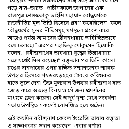
“বৌদ্ধধর্ম শব্দটি উচ্চারণের সঙ্গে সঙ্গে আমাদের মনে
পড়ে যায়–ভারত। প্রাচীনকালে জাপানের এক
রাজপুত্র শোওতোকু তাইশি মহাযান বৌদ্ধধর্মকে
রাজনীতির মূল ভিত্তি হিসেবে গ্রহণ করেছিলেন। ফলে
বৌদ্ধধর্মের সুন্দর নীতিসমূহ মর্মস্থলে প্রবেশ করে
আজও পর্যন্ত আমাদের জীবনধারায় অবিচ্ছিন্নভাবে
বয়ে চলেছে।” এরপর মহাভিক্ষু মোকুসেন হিয়োকি
বলেন, “রবীন্দ্রনাথের ভাবধারা বুদ্ধের চিন্তাধারার
সঙ্গে যথেষ্ট মিল রয়েছে।” বক্তৃতার পর তিনি কালো
রঙের দানপাত্রের ওপর রক্ষিত সম্মানজনক স্মারক
উপহার হিসেবে পষড়রংড়হহব াধংব কবিগুরুর
হাতে তুলে দেন। উক্ত মূল্যবান উপহার রবীন্দ্রনাথ হাত
জোড় করে অত্যন্ত বিনয় ও সৌজন্য প্রদর্শনের
মাধ্যমে গ্রহণ করেন। সেই অপূর্ব দৃশ্য দেখে সংবর্ধনা
সভায় উপস্থিত সকলেই রোমঞ্চিত হয়ে ওঠেন।
এই কয়দিন রবীন্দ্রনাথ কেবল ইংরেজি ভাষায় বক্তৃতা
ও সাক্ষাৎকার প্রদান করেছেন। এবার বর্ণাঢ্য