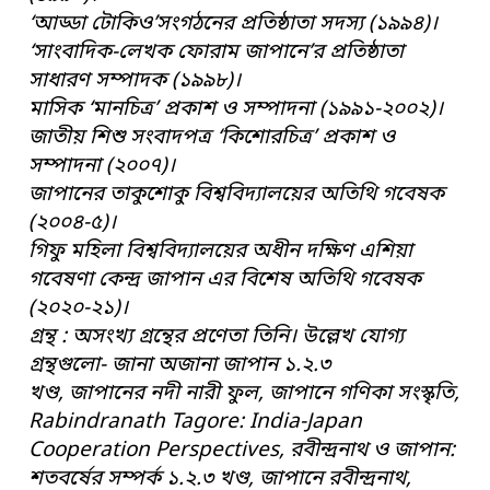
‘আড্ডা টোকিও’সংগঠনের প্রতিষ্ঠাতা সদস্য (১৯৯৪)।
‘সাংবাদিক-লেখক ফোরাম জাপানে’র প্রতিষ্ঠাতা
সাধারণ সম্পাদক (১৯৯৮)।
মাসিক ‘মানচিত্র’ প্রকাশ ও সম্পাদনা (১৯৯১-২০০২)।
জাতীয় শিশু সংবাদপত্র ‘কিশোরচিত্র’ প্রকাশ ও
সম্পাদনা (২০০৭)।
জাপানের তাকুশোকু বিশ্ববিদ্যালয়ের অতিথি গবেষক
(২০০৪-৫)।
গিফু মহিলা বিশ্ববিদ্যালয়ের অধীন দক্ষিণ এশিয়া
গবেষণা কেন্দ্র জাপান এর বিশেষ অতিথি গবেষক
(২০২০-২১)।
গ্রন্থ : অসংখ্য গ্রন্থের প্রণেতা তিনি। উল্লেখ যোগ্য
গ্রন্থগুলো- জানা অজানা জাপান ১.২.৩
খণ্ড, জাপানের নদী নারী ফুল, জাপানে গণিকা সংস্কৃতি,
Rabindranath Tagore: India-Japan
Cooperation Perspectives, রবীন্দ্রনাথ ও জাপান:
শতবর্ষের সম্পর্ক ১.২.৩ খণ্ড, জাপানে রবীন্দ্রনাথ,