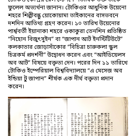
টোকিও কেন্দ্রিয় রেল স্টেশনে শতাধিক ভক্ত তাঁকে
ফুলেল অভ্যর্থনা জানান। টোকিওর আধুনিক উয়েনো
শহরে শিল্পীবন্ধু য়োকোয়ামা তাইকানের বাসভবনে
দশদিন আতিথ্য গ্রহণ করেন। ১০ তারিখ উয়েনোর
পার্শ্ববর্তী ইয়ানাকা শহরে ওকাকুরা তেনশিন প্রতিষ্ঠিত
“নিহোন বিজুৎসুইন” বা “জাপান আর্ট ইনস্টিটিউটে”
কলকাতার জোড়াসাঁকোর “বিচিত্রা চারুকলা স্কুল
চিত্রকর্ম প্রদর্শনী” উদ্বোধন করেন এবং “আইডিয়েলস
অব আর্ট” বিষয়ে বক্তৃতা দেন। পরের দিন ১১ তারিখে
টোকিও ইম্পেরিয়াল বিশ্ববিদ্যালয়ে “এ মেসেজ অব
ইন্ডিয়া টু জাপান” শীর্ষক এক দীর্ঘ বক্তৃতা প্রদান
করেন।