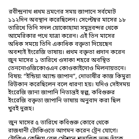
রবীন্দ্রনাথ প্রথম ভ্রমণের সময় জাপানে সর্বমোট
১১২দিন অবস্থান করেছিলেন। সেপ্টেম্বর মাসের ১৮
তারিখে তিনি সদল য়োকোহামা সমুদ্রবন্দর থেকে
আমেরিকার পথে যাত্রা করেন। এই তিন মাসের
অধিক সময়ে তিনি একাধিক বক্তৃতা দিয়েছেন
অবশ্যই ইংরেজি ভাষায়। প্রথম বক্তৃতা প্রদান করেন
জুন মাসের ১ তারিখে ওসাকা শহরে অবস্থিত
তেননোওজিকোওএন কোওকাইদোও মিলনায়তনে।
বিষয়: “ইন্ডিয়া অ্যান্ড জাপান”, দোভাষীর কাজ কিমুরা
রিউকান করেছিলেন বলে ধারণা হয়। যদিও সেইসময়
ইংরেজি জানা জাপানি নিতান্তই স্বল্প, কবিগুরুর
ইংরেজি বক্তৃতা জাপানি ভাষায় অনুবাদ করা ছিল
খুবই দুরূহ।
জুন মাসের ৫ তারিখে কবিগুরু কোবে থেকে
রাজধানী টোকিওতে আগমন করেন ট্রেন যোগে।