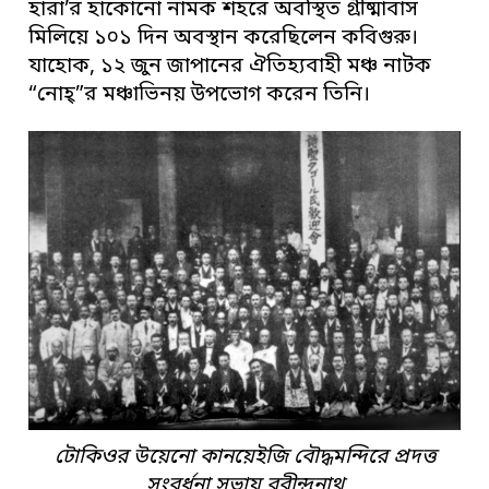
হারা’র হাকোনো নামক শহরে অবস্থিত গ্রীষ্মাবাস
মিলিয়ে ১০১ দিন অবস্থান করেছিলেন কবিগুরু।
যাহোক, ১২ জুন জাপানের ঐতিহ্যবাহী মঞ্চ নাটক
“নোহ্”র মঞ্চাভিনয় উপভোগ করেন তিনি।
টোকিওর উয়েনো কানয়েইজি বৌদ্ধমন্দিরে প্রদত্ত
সংবর্ধনা সভায় রবীন্দ্রনাথ