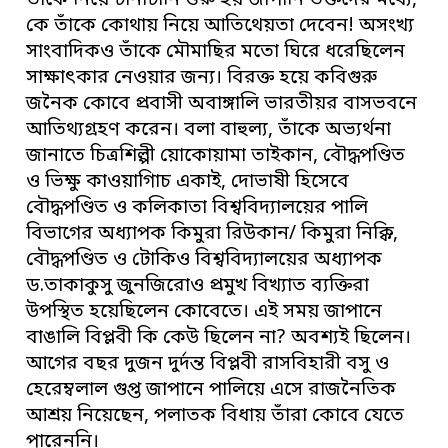
তাঁকে নিয়ে টানাটানি শুরু হয় জাপানি ভক্তদের মধ্যে,
কে তাঁকে কোথায় নিয়ে আতিথেয়তা দেবেন! অসংখ্য
সাংবাদিকও তাঁকে মৌমাছির মতো ঘিরে ধরেছিলেন
সাক্ষাৎকার নেওয়ার জন্য। বিরক্ত হয়ে কবিগুরু
জনৈক কোবে প্রবাসী অবাঙ্গালি ভারতীয়র বাসভবনে
আতিথ্যগ্রহণ করেন। বলা বাহুল্য, তাঁকে অভ্যর্থনা
জানাতে চিত্রশিল্পী য়োকোয়ামা তাইকান, বৌদ্ধপণ্ডিত
ও ভিক্ষু কাওয়াগািচ একাই, দোভাষী হিসেবে
বৌদ্ধপণ্ডিত ও কলিকাতা বিশ্ববিদ্যালয়ের পালি
বিভাগের অধ্যাপক কিমুরা রিউকান/ কিমুরা নিক্কি,
বৌদ্ধপণ্ডিত ও টোকিও বিশ্ববিদ্যালয়ের অধ্যাপক
ড.তাকাকুসু জুনজিরোও প্রমুখ বিখ্যাত ব্যক্তিরা
উপস্থিত হয়েছিলেন কোবেতে। এই সময় জাপানে
বাঙালি বিপ্লবী কি কেউ ছিলেন না? অবশ্যই ছিলেন।
আগের বছর দুজন দুর্দন্ত বিপ্লবী রাসবিহারী বসু ও
হেরেম্বলাল গুপ্ত জাপানে পালিয়ে এসে রাজনৈতিক
আশ্রয় নিয়েছেন, পলাতক বিধায় তাঁরা কোবে যেতে
পারেননি।