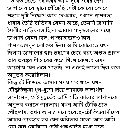
“ভারত ছেড়ে এই প্রথম আমি সূর্যোদয়ের দেশ
জাপানের যে স্থানে পৌঁছেছি সেটা কোবে। কোবে
শহরে দৃষ্টি নিক্ষেপ করে দেখলাম, এখানে পাশ্চাত্য
ধারায় তৈরি বাড়িঘর যেমন আছে, তেমনি জাপানি
শৈলীর বাড়িঘরও ছিল। আবার মানুষজনের মধ্যে
জাপানি যেমন ছিল, পাশ্চাত্যজনও ছিল,
পাশ্চাত্যসদৃশ লোকও ছিল। আমি কোবেতে যখন
ছিলাম জাপানের স্বাদ গ্রহণের চেয়ে বরং অশুভ ড্রাগন
তার ভয়ঙ্কর দাঁত বের করে গিলে ফেলবে এমন
জায়গায় যেন এসে পড়েছি! না এলেই ভালো ছিল বলে
অনুভব করেছিলাম।
কিন্তু টোকিওতে আসার সময় মাঝখানে যখন
বৌদ্ধভিক্ষুরা ধূপ-ধুনো দিয়ে আমাকে অভ্যর্থনা
জানালেন, সেই মুহূর্তেই আমি সত্যিকারের জাপানকে
অনুভব করতে পারলাম। যখন আমি টোকিওতে
পৌঁছলাম, তখন আমার মনে হয়েছে–টোকিওবাসীদের
আচার-ব্যবহার সব যেন কবিতার মতো, আর আমি
যেন ফুল ফোটানো চেরী গাছগুলির মধ্যে ঢুকে