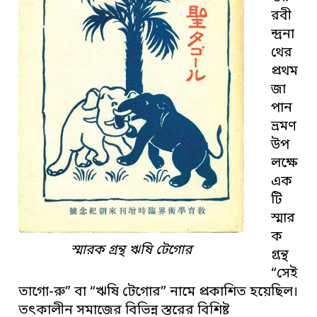
রবী
ন্দ্রনা
থের
প্রথম
জা
পান
ভ্রমণ
উপ
লক্ষে
এক
টি
স্মার
ক
স্মারক গ্রন্থ ঋষি টেগোর
গ্রন্থ
“সেই
তাগো-রু” বা “ঋষি টেগোর” নামে প্রকাশিত হয়েছিল।
তৎকালীন সমাজের বিভিন্ন স্তরের বিশিষ্ট