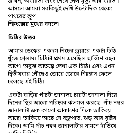
জীবন, অখ্যাতি। এবং শেষে পেল মৃত্যু আর খ্যাতি ।
আসলে আমরা সবকিছুই দেখি উল্টোদিক থেকে:
পাথরের স্তূপ
স্ফিংক্সের মুখের বদলে।
চিঠির উত্তর
আমার ডেস্কের একদম নিচের ড্রয়ারে একটা চিঠি
খুঁজে পেলাম। চিঠিটা প্রথম এসেছিল ছাব্বিশ বছর
আগে। অবুঝ আতঙ্কে লেখা এক চিঠি। এবং এখন
দ্বিতীয়বার পৌঁছেও জোরে জোরে নিঃশ্বাস ফেলে
চলেছে এই চিঠি।
একটা বাড়ির পাঁচটা জানালা: চারটা জানালা দিয়ে
দিনের স্থির আলো পরিষ্কার ঝলমল করছে। পাঁচ নম্বর
জানালাটা এক কালো আকাশের দিকে তাকিয়ে
আছে। তাকিয়ে আছে সে বজ্রপাত, ঝড় আর বৃষ্টির
দিকে। আমি পাঁচ নম্বর জানালাটার সামনে দাঁড়িয়ে