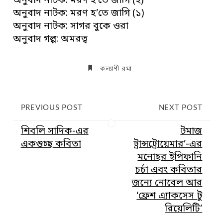
অনুবাদ নাটক: মরণ হ’তে জাগি (২)
অনুবাদ নাটক: মরণ হ’তে জাগি (১)
অনুবাদ নাটক: সাগর বুকে ওরা
অনুবাদ গল্প: অমরত্ব
কল্যাণী রমা
PREVIOUS POST
NEXT POST
শিবলি সাদিক-এর
টমাজ
একগুচ্ছ কবিতা
ট্রান্সট্রোয়েমার’-এর
মনোহর ইপিফানি
চর্চা এবং কবিতার
জন্যে নোবেল আর
‘ফ্রেশ এ্যাকসেস টু
রিয়েলিটি’