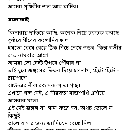
আমরা পৃথিবীর জল আর মাটির।
মলোকাই
কিনারায় দাঁড়িয়ে আছি, অনেক নিচে চকচক করছে
কুষ্ঠরোগীদের কলোনির ছাদ।
হয়তো বেয়ে বেয়ে ঠিক নিচে নেমে পড়ব, কিন্তু গভীর
রাত নামবার আগে
আমরা তো কেউ উপরে পৌঁছাব না।
তাই ঘুরে জঙ্গলের ভিতর দিয়ে চললাম, হেঁটে হেঁটে –
চারপাশে
ঝাউ-এর নীল রঙ সরু-পাতা গাছ।
এখানে শব্দ নেই, এ নীরবতা বাজপাখি এগিয়ে
আসবার মতো।
এই সেই জঙ্গল যা ক্ষমা করে সব, অথচ ভোলে না
কিছুই।
ভালোবাসার জন্য ড্যামিয়েন বেছে নিল