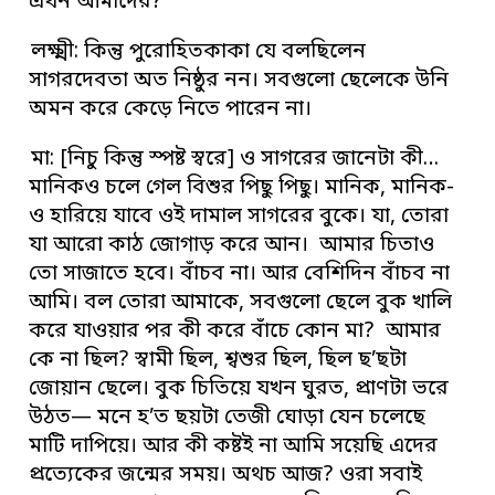
এখন আমাদের?
লক্ষ্মী: কিন্তু পুরোহিতকাকা যে বলছিলেন
সাগরদেবতা অত নিষ্ঠুর নন। সবগুলো ছেলেকে উনি
অমন করে কেড়ে নিতে পারেন না।
মা: [নিচু কিন্তু স্পষ্ট স্বরে] ও সাগরের জানেটা কী…
মানিকও চলে গেল বিশুর পিছু পিছু। মানিক, মানিক-
ও হারিয়ে যাবে ওই দামাল সাগরের বুকে। যা, তোরা
যা আরো কাঠ জোগাড় করে আন। আমার চিতাও
তো সাজাতে হবে। বাঁচব না। আর বেশিদিন বাঁচব না
আমি। বল তোরা আমাকে, সবগুলো ছেলে বুক খালি
করে যাওয়ার পর কী করে বাঁচে কোন মা? আমার
কে না ছিল? স্বামী ছিল, শ্বশুর ছিল, ছিল ছ’ছটা
জোয়ান ছেলে। বুক চিতিয়ে যখন ঘুরত, প্রাণটা ভরে
উঠত— মনে হ’ত ছয়টা তেজী ঘোড়া যেন চলেছে
মাটি দাপিয়ে। আর কী কষ্টই না আমি সয়েছি এদের
প্রত্যেকের জন্মের সময়। অথচ আজ? ওরা সবাই