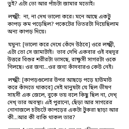
তুই? এটা তো আর পাঁচটা জামার মতোই।
লক্ষ্মী: না, না দেখ ভালো করে। মনে আছে একটু
কাপড় কম পড়েছিল? পকেটের ভিতরটা দিয়েছিলাম
অন্য কাপড় দিয়ে।
যমুনা: [ভালো করে দেখে কেঁদে উঠবে] ওরে লক্ষ্মী,
এটা তো সে জামাটাই। ভাব দেখি একবার ওই বহুদূর
উত্তরে বিশুর শরীরটা ভাসছে, রাক্ষুসী সাগরটা ওকে
গিলছে। ওর জন্য…ওর জন্য কাঁদবারও কেউ নেই।
লক্ষ্মী: [কাপড়গুলোর উপর আছড়ে পড়ে হাউমাউ
করে কাঁদতে থাকবে] সেই মানুষটা যে ছিল ভীষণ
সাহসী এক জেলে, বুকে ভয় বলে কিছু ছিল না, দেখ্‌
দেখ্‌ তার অবস্থা। এই পুরানো, ছেঁড়া আর সাগরের
নোনাজলে চটচটে কাপড়ের একটা টুকরা ছাড়া আর
কী…আর কী বাকি থাকল তার?