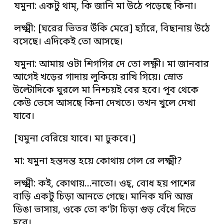
যমুনা: একটু থাম্‌, কি জানি মা উঠে পড়েছে কিনা।
লক্ষ্মী: [ঘরের ভিতর উঁকি মেরে] হ্যাঁরে, বিছানায় উঠে
বসেছে। এদিকেই তো আসছে।
যমুনা: আমায় ওটা শিগগির দে তো লক্ষ্ণী। মা জানবার
আগেই খড়ের গাদায় লুকিয়ে রাখি গিয়ে। স্রোত
উল্টোদিকে ঘুরলে মা নিশ্চয়ই বের হবে। পূব থেকে
কেউ ভেসে আসছে কিনা দেখতে। তখন খুলে দেখা
যাবে।
[যমুনা বেরিয়ে যাবে। মা ঢুকবে।]
মা: যমুনা হন্তদন্ত হয়ে কোথায় গেল রে লক্ষ্মী?
লক্ষ্মী: কই, কোথায়…নাতো। ওহ্‌, বোধ হয় পাশের
বাড়ি একটু চিড়া আনতে গেছে। মানিক যদি আজ
ডিঙা ভাসায়, ওকে তো ক’টা চিড়া গুড় বেঁধে দিতে
হবে।