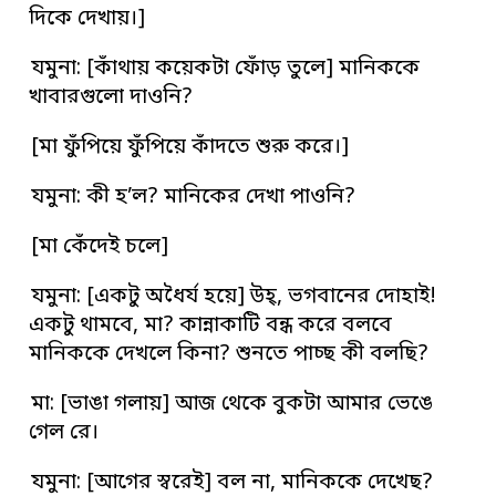
দিকে দেখায়।]
যমুনা: [কাঁথায় কয়েকটা ফোঁড় তুলে] মানিককে
খাবারগুলো দাওনি?
[মা ফুঁপিয়ে ফুঁপিয়ে কাঁদতে শুরু করে।]
যমুনা: কী হ’ল? মানিকের দেখা পাওনি?
[মা কেঁদেই চলে]
যমুনা: [একটু অধৈর্য হয়ে] উহ্‌, ভগবানের দোহাই!
একটু থামবে, মা? কান্নাকাটি বন্ধ করে বলবে
মানিককে দেখলে কিনা? শুনতে পাচ্ছ কী বলছি?
মা: [ভাঙা গলায়] আজ থেকে বুকটা আমার ভেঙে
গেল রে।
যমুনা: [আগের স্বরেই] বল না, মানিককে দেখেছ?