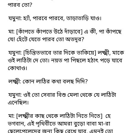
পারব তো?
যমুনা: হ্যাঁ, পারবে পারবে, তাড়াতাড়ি যাও।
মা: [কাঁপতে কাঁপতে উঠে দাঁড়াবে] এ কী, পা কাঁপছে
যে! হেঁটে যেতে পারব তো অতদূর?
যমুনা: [চিন্তিতভাবে তার দিকে তাকিয়ে] লক্ষ্মী, মাকে
ওই লাঠিটা দে তো। নয়ত পা পিছলে হঠাৎ পড়ে যাবে
কোথাও।
লক্ষ্মী: কোন লাঠির কথা বলছ দিদি?
যমুনা: ওই তো সেবার বিশু মেলা থেকে যে লাঠিটা
এনেছিল।
মা: [লক্ষ্মীর কাছ থেকে লাঠিটা নিতে নিতে] হে
ভগবান, এই পৃথিবীতে আমরা বুড়ো বাবা মা-রা
ছেলেপেলেদের জন্য কিছু রেখে যাব, এমনই তো