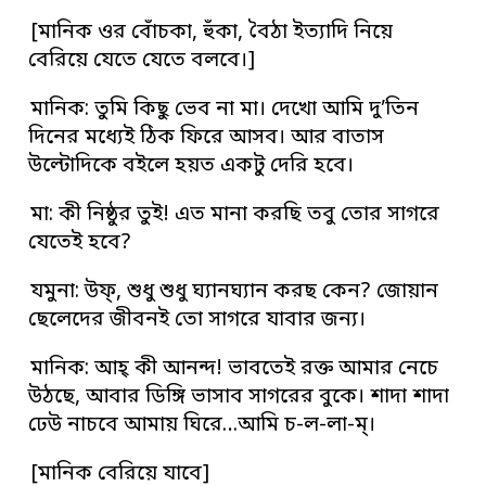
[মানিক ওর বোঁচকা, হুঁকা, বৈঠা ইত্যাদি নিয়ে
বেরিয়ে যেতে যেতে বলবে।]
মানিক: তুমি কিছু ভেব না মা। দেখো আমি দু’তিন
দিনের মধ্যেই ঠিক ফিরে আসব। আর বাতাস
উল্টোদিকে বইলে হয়ত একটু দেরি হবে।
মা: কী নিষ্ঠুর তুই! এত মানা করছি তবু তোর সাগরে
যেতেই হবে?
যমুনা: উফ্‌, শুধু শুধু ঘ্যানঘ্যান করছ কেন? জোয়ান
ছেলেদের জীবনই তো সাগরে যাবার জন্য।
মানিক: আহ্‌ কী আনন্দ! ভাবতেই রক্ত আমার নেচে
উঠছে, আবার ডিঙ্গি ভাসাব সাগরের বুকে। শাদা শাদা
ঢেউ নাচবে আমায় ঘিরে…আমি চ-ল-লা-ম্‌।
[মানিক বেরিয়ে যাবে]