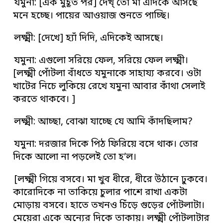
যমুনা: [এক মুহূর্ত পর] দেখ্‌ তো মা এদিকে আসছে
মনে হচ্ছে। পায়ের আওয়াজ শুনতে পাচ্ছি।
লক্ষ্মী: [দেখে] হ্যাঁ দিদি, এদিকেই আসছে।
যমুনা: এগুলো সরিয়ে ফেল, সরিয়ে ফেল লক্ষ্মী।
[লক্ষ্মী পোঁটলা বাঁধতে যমুনাকে সাহায্য করবে। ওটা
খাটের নিচে লুকিয়ে রেখে যমুনা আবার কাঁথা সেলাই
করতে থাকবে। ]
লক্ষ্মী: আচ্ছা, বোঝা যাচ্ছে যে আমি কাঁদছিলাম?
যমুনা: দরজার দিকে পিঠ ফিরিয়ে বসে থাক। তোর
দিকে আলো না পড়লেই তো হ’ল।
[লক্ষ্মী গিয়ে বসবে। মা খুব ধীরে, ধীরে উঠানে ঢুকবে।
কারোদিকে না তাকিয়ে চুলার পাশে রাখা একটা
মোড়ায় বসবে। হাতে তখনও চিঁড়ে গুড়ের পোঁটলাটা।
মেয়েরা একে অন্যের দিকে তাকায়। লক্ষ্মী পোঁটলাটার