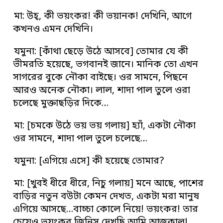
মা: উহ্‌, কী ভয়ংকর! কী ভয়ানক! দেখিনি, আগে
কখনও এমন দেখিনি।
যমুনা: [কাঁথা ছেড়ে উঠে আসবে] তোমার যে কী
ভীমরতি হয়েছে, ভগবানই জানে। মানিক তো এখন
সাগরের বুকে নৌকা বাইছে। ওর সামনে, পিছনে
আরও অনেক নৌকা। লাল, শাদা পাল তুলে ওরা
চলেছে মুক্তাছড়ির দিকে…
মা: [চমকে উঠে ভয় ভয় গলায়] হ্যাঁ, একটা নৌকা
ওর সামনে, শাদা পাল তুলে চলেছে…
যমুনা: [এগিয়ে এসে] কী হয়েছে তোমার?
মা: [খুবই ধীরে ধীরে, নিচু গলায়] মনে আছে, পাশের
বাড়ির নতুন বউটা কেমন দেখত, একটা মরা মানুষ
এগিয়ে আসছে…বাচ্চা কোলে নিয়ে! ভয়ংকর! তার
চেয়েও ভয়ংকর জিনিস দেখছি আমি আজকাল!