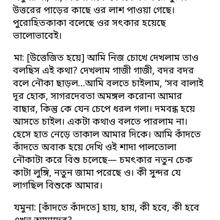
উত্তরের পাড়ের কাছে ওর লাশ পাওয়া গেছে।
পুরোহিতকাকা বলেছে ওর সৎকার হয়েছে
ভালোভাবেই।
মা: [উত্তেজিত হয়ে] আমি নিজ চোখে দেখলাম তাও
বলছিস এই কথা? দেখলাম গাজী গাজী, বদর বদর
বলে নৌকা ছাড়ল…আমি বলতে চাইলাম, ‘সব বালাই
দূর হোক, সাগরদেবতা অমঙ্গল করোনা আমার
বাছার, কিন্তু কে যেন চেপে ধরল গলা। দমবন্ধ হয়ে
আসতে চাইল। একটা কথাও বলতে পারলাম না।
হেসে হাত নেড়ে তাকাল আমার দিকে। আমি কাঁদতে
কাঁদতে অবাক হয়ে দেখি ওই শাদা পালতোলা
নৌকাটা করে বিশু চলেছে— চমৎকার নতুন চেক
কাটা লুঙ্গি, নতুন জামা পরেছে ও। কী সুন্দর যে
লাগছিল বিশুকে আমার।
যমুনা: [কাঁদতে কাঁদতে] হায়, হায়, কী হবে, কী হবে