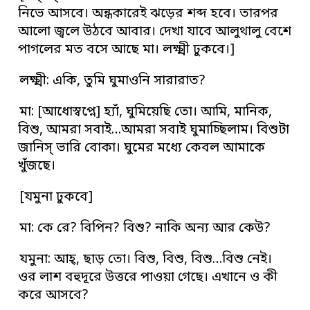
নিভে আসবে। অন্ধকারেই ঝড়ের শব্দ হবে। তারপর
আলো জ্বলে উঠবে আবার। দেখা যাবে আলুথালু বেশে
পাগলের মত বসে আছে মা। লক্ষ্মী ঢুকবে।]
লক্ষ্মী: একি, তুমি ঘুমাওনি সারারাত?
মা: [আধোস্বপ্নে] হ্যাঁ, ঘুমিয়েছি তো। আমি, মানিক,
বিশু, আমরা সবাই…আমরা সবাই ঘুমাচ্ছিলাম। বিশুটা
জানিস্‌ ভারি বোকা। ঘুমের মধ্যে কেবল আমাকে
খুঁজছে।
[যমুনা ঢুকবে]
মা: কে রে? বিপিন? বিশু? নাকি অন্য আর কেউ?
যমুনা: আহ্‌, ছাড় তো। বিশু, বিশু, বিশু…বিশু নেই।
ওর লাশ বহুদূরে উত্তরে পাওয়া গেছে। এখানে ও কী
করে আসবে?