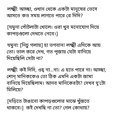
লক্ষ্মী: আচ্ছা, ওখান থেকে একটা মানুষের ভেসে
আসতে কত সময় লাগতে পারে রে দিদি?
[যমুনা পোঁটলাটা খোলে। ওরা খুব মনোযোগ দিয়ে
কাপড়গুলো দেখতে নেবে।]
যমুনা: [নিচু গলায়] হা ভগবান! লক্ষ্মী এদিকে আয়
তো। ভাল করে দেখ, গত পূজায় যেটা বানিয়ে
দিয়েছিলি সেটা না?
লক্ষ্মী: কই দিদি, ওহ্‌ না…না। এ হতে পারে না। আচ্ছা,
শোন্‌ মানিককেও তো ঠিক এমনি একটা জামা
বানিয়ে দিয়েছিলাম। আনব মানিকেরটা? দেখব দু’টো
মিলিয়ে?
[দড়িতে টাঙানো কাপড়গুলোর মাঝে খুঁজতে
থাকবে।] কই দেখছি না তো? গেল কোথায়?