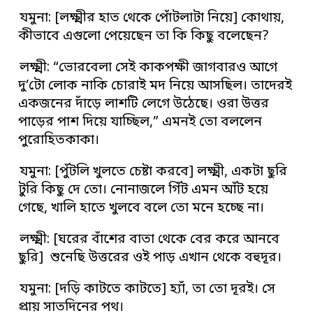
যমুনা: [লক্ষ্মীর হাত থেকে পোঁটলাটা নিয়ে] কোথায়,
কীভাবে এগুলো পেয়েছেন তা কি কিছু বলেছেন?
লক্ষ্মী: “ভোরবেলা সেই কাকপক্ষী জাগবারও আগে
দু’টো লোক নাকি চোরাই মদ নিয়ে আসছিল। তাদেরই
একজনের দাঁড়ে লাশটি লেগে উঠেছে। ওরা উত্তর
পাড়ের পাশ দিয়ে যাচ্ছিল,” এমনই তো বললেন
পুরোহিতকাকা।
যমুনা: [পুঁটলি খুলতে চেষ্টা করবে] লক্ষ্মী, একটা ছুরি
টুরি কিছু দে তো। নোনাজলে গিঁট এমন আঁট হয়ে
গেছে, খালি হাতে খুলবে বলে তো মনে হচ্ছে না।
লক্ষ্মী: [ঘরের বাঁশের বাতা থেকে বের করে আনবে
ছুরি] শুনেছি উত্তরের ওই পাড় এখান থেকে বহুদূর।
যমুনা: [দড়ি কাটতে কাটতে] হ্যাঁ, তা তো দূরই। সে
প্রায় সাতদিনের পথ।