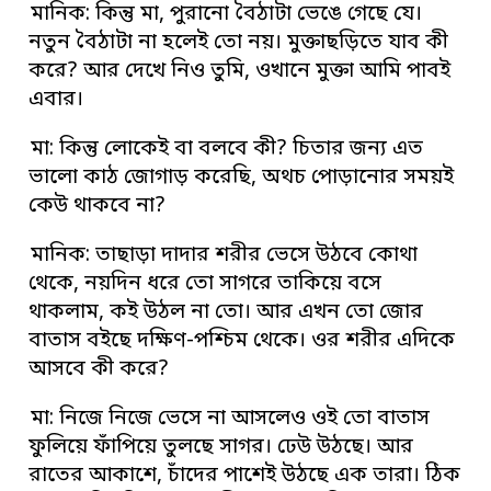
মানিক: কিন্তু মা, পুরানো বৈঠাটা ভেঙে গেছে যে।
নতুন বৈঠাটা না হলেই তো নয়। মুক্তাছড়িতে যাব কী
করে? আর দেখে নিও তুমি, ওখানে মুক্তা আমি পাবই
এবার।
মা: কিন্তু লোকেই বা বলবে কী? চিতার জন্য এত
ভালো কাঠ জোগাড় করেছি, অথচ পোড়ানোর সময়ই
কেউ থাকবে না?
মানিক: তাছাড়া দাদার শরীর ভেসে উঠবে কোথা
থেকে, নয়দিন ধরে তো সাগরে তাকিয়ে বসে
থাকলাম, কই উঠল না তো। আর এখন তো জোর
বাতাস বইছে দক্ষিণ-পশ্চিম থেকে। ওর শরীর এদিকে
আসবে কী করে?
মা: নিজে নিজে ভেসে না আসলেও ওই তো বাতাস
ফুলিয়ে ফাঁপিয়ে তুলছে সাগর। ঢেউ উঠছে। আর
রাতের আকাশে, চাঁদের পাশেই উঠছে এক তারা। ঠিক