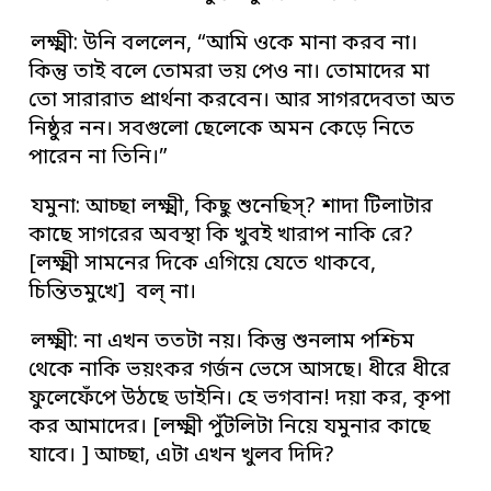
লক্ষ্মী: উনি বললেন, “আমি ওকে মানা করব না।
কিন্তু তাই বলে তোমরা ভয় পেও না। তোমাদের মা
তো সারারাত প্রার্থনা করবেন। আর সাগরদেবতা অত
নিষ্ঠুর নন। সবগুলো ছেলেকে অমন কেড়ে নিতে
পারেন না তিনি।”
যমুনা: আচ্ছা লক্ষ্মী, কিছু শুনেছিস্‌? শাদা টিলাটার
কাছে সাগরের অবস্থা কি খুবই খারাপ নাকি রে?
[লক্ষ্মী সামনের দিকে এগিয়ে যেতে থাকবে,
চিন্তিতমুখে] বল্‌ না।
লক্ষ্মী: না এখন ততটা নয়। কিন্তু শুনলাম পশ্চিম
থেকে নাকি ভয়ংকর গর্জন ভেসে আসছে। ধীরে ধীরে
ফুলেফেঁপে উঠছে ডাইনি। হে ভগবান! দয়া কর, কৃপা
কর আমাদের। [লক্ষ্মী পুঁটলিটা নিয়ে যমুনার কাছে
যাবে। ] আচ্ছা, এটা এখন খুলব দিদি?