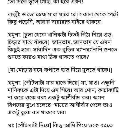
তো দিতে ভুলে গেছি। কী হবে এখন!
লক্ষ্মী: ও তো স্রেফ মারা যাবে রে। সকাল থেকে পেটে
কিছু পড়েনি, আবার সারারাত বাইরে থাকবে।
যমুনা: [চুলা থেকে খানিকটা চিতই পিঠা নিয়ে গুড়,
চিড়ার সাথে বাঁধবে] জানতাম, জানতাম যে এমন
কিছুই হবে। সারাদিন এক বুড়ির ঘ্যানঘ্যানানি শুনতে
শুনতে কারও মাথা ঠিক থাকতে পারে?
[মা মোড়ায় বসে কপালে হাত দিয়ে দুলতে থাকে।]
যমুনা: [পোঁটলাটা মার হাতে দিয়ে] মা, যাও। এক্ষুণি
মানিককে এটা দিয়ে এস গিয়ে। আর শোন, কান্নাকাটি
না করে ওকে বরং একটু আশীর্বাদ কর। অমন
বিপদের মুখে চলেছে। মায়ের আশীর্বাদ পেলে তাও
একটু বুকে বল থাকবে ওর।
মা: [পোঁটলাটা নিয়ে] কিন্তু আমি গিয়ে ওকে ধরতে