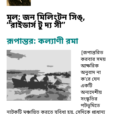
মূল: জন মিলিংটন সিঙ্‌,
“রাইডার্স টু দ্য সী”
রূপান্তর: কল্যাণী রমা
[রূপান্তরিত
করবার সময়
আক্ষরিক
অনুবাদ না
ক’রে যেন
একটি
অন্যদেশীয়
সংস্কৃতির
পটভূমিতে
নাটকটি মঞ্চায়িত করতে সুবিধা হয়, সেদিকে প্রাধান্য