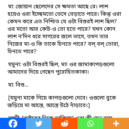
মা: জোয়ান ছেলেদের সে ক্ষমতা আছে রে। লাশ
হয়েও ওরা ইচ্ছেমতো ভেসে বেড়াতে পারে। কিন্তু ওরা
কেমন করে এত নিশ্চিত যে ওটা বিশুরই লাশ ছিল?
ওর মতো আর কেউ-ও তো হতে পারে? যখন কোন
লাশ ন’দিন ধরে সাগরের জলে ভাসে, তখন তার
নিজের মা-ও কি তাকে চিনতে পারে? বল্‌ বল্‌ তোরা,
চিনতে পারে?
যমুনা: ওটা বিশুরই ছিল, মা! ওর জামাকাপড়গুলো
আমাদের দিয়ে গেছেন পুরোহিতকাকা।
মা: বিশু…
[যমুনা মাকে গিয়ে কাপড়গুলো দেবে। ওগুলো বুকে
জড়িয়ে মা আস্তে, আস্তে উঠে দাঁড়াবে।]
লক্ষ্মী: [বাইরের দিকে তাকিয়ে] ওরা কী যেন বয়ে
নিয়ে আসছে। জলের ফোঁটা চুইয়ে চুইয়ে পড়ছে