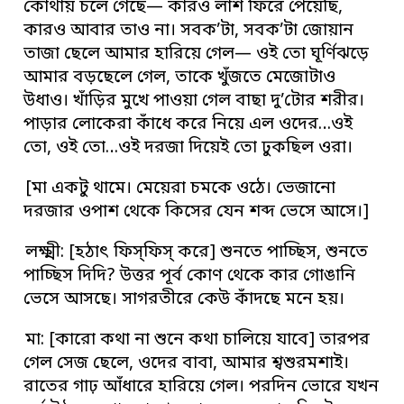
কোথায় চলে গেছে— কারও লাশ ফিরে পেয়েছি,
কারও আবার তাও না। সবক’টা, সবক’টা জোয়ান
তাজা ছেলে আমার হারিয়ে গেল— ওই তো ঘূর্ণিঝড়ে
আমার বড়ছেলে গেল, তাকে খুঁজতে মেজোটাও
উধাও। খাঁড়ির মুখে পাওয়া গেল বাছা দু’টোর শরীর।
পাড়ার লোকেরা কাঁধে করে নিয়ে এল ওদের…ওই
তো, ওই তো…ওই দরজা দিয়েই তো ঢুকছিল ওরা।
[মা একটু থামে। মেয়েরা চমকে ওঠে। ভেজানো
দরজার ওপাশ থেকে কিসের যেন শব্দ ভেসে আসে।]
লক্ষ্মী: [হঠাৎ ফিস্‌ফিস্‌ করে] শুনতে পাচ্ছিস, শুনতে
পাচ্ছিস দিদি? উত্তর পূর্ব কোণ থেকে কার গোঙানি
ভেসে আসছে। সাগরতীরে কেউ কাঁদছে মনে হয়।
মা: [কারো কথা না শুনে কথা চালিয়ে যাবে] তারপর
গেল সেজ ছেলে, ওদের বাবা, আমার শ্বশুরমশাই।
রাতের গাঢ় আঁধারে হারিয়ে গেল। পরদিন ভোরে যখন