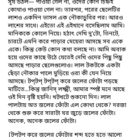
সূর্য উঠল— পাওয়া গেল না, ওদের কোন চিহ্নই
কোথাও পাওয়া গেল না। তারপর, পরের ছেলেটির
লাশও একদিন ভাসল এক নৌকাডুবির পর। আরও
লাশের সাথে। এইতো এই এইখানে বসেছিলাম আমি।
মানিককে কোলে নিয়ে। হঠাৎ দেখি দু’টো, তিনটে,
চারটে এমনি করে পাড়ার মেয়েরা আসছে সব একে
একে। কিন্তু কেউ কোন কথা বলছে না। আমি অবাক
হয়ে ওদের কাছে উঠে যেতেই দেখি ওদের পিছু পিছু
আসছে পাড়ার ছেলেগুলোও। লাল টকটকে একটা
ছেঁড়া নৌকার পালে মুড়িয়ে ওরা কী যেন নিয়ে
আসছে। টপ্‌টপ্‌ টপ্‌টপ্‌ করে জলের ফোঁটা পড়ছে
মাটিতে…কিন্তু জানিস্‌ লক্ষ্মী, আমার স্পষ্ট মনে আছে
ওই দিন বৃষ্টি হয়নি। খটখটে শুকনো দিন। লাল
পালটায় অত জলের ফোঁটা এল কোথা থেকে? দরজা
থেকে শুরু করে সারাটা ঘর জুড়ে জলের ফোঁটা।
অনেক, অনেক জলের ফোঁটা।
[টপ্‌টপ্‌ করে জলের ফোঁটার শব্দ হতে হতে আলো