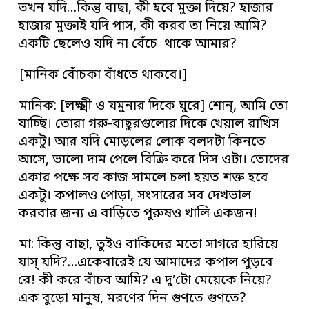
তখন যদি…কিন্তু বাছা, কী হবে মুক্তা দিয়ে? হাজার
হাজার মুক্তাই যদি পাস‌, কী করব তা নিয়ে আমি?
একটি ছেলেও যদি না বেঁচে থাকে আমার?
[মানিক বোঁচকা বাঁধতে থাকবে।]
মানিক: [লক্ষ্মী ও যমুনার দিকে ঘুরে] শোন্, আমি তো
যাচ্ছি। তোরা গরু-বাছুরগুলোর দিকে খেয়াল রাখিস‌
একটু। আর যদি মোড়লের লোক বলদটা কিনতে
আসে, ভালো দাম পেলে বিক্রি করে দিস ওটা। তোদের
একার পক্ষে সব কাজ সামলে চলা হয়ত শক্ত হবে
একটু। কপালও পোড়া, সংসারের সব দেখভাল
করবার জন্য এ বাড়িতে পুরুষও খালি একজন!
মা: কিন্তু বাছা, তুইও বাকিদের মতো সাগরে হারিয়ে
যাস্‌ যদি?…একেবারেই যে আমাদের কপাল পুড়বে
রে! কী করে বাঁচব আমি? এ দু’টো মেয়েকে নিয়ে?
এক বুড়ো মানুষ, মরণের দিন গুণতে গুণতে?