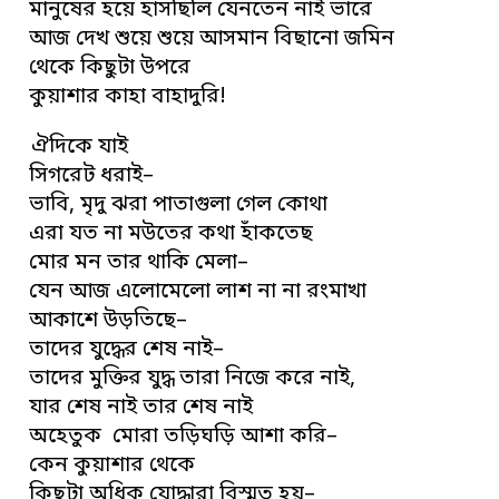
মানুষের হয়ে হাসছিলি যেনতেন নাই ভারে
আজ দেখ শুয়ে শুয়ে আসমান বিছানো জমিন
থেকে কিছুটা উপরে
কুয়াশার কাহা বাহাদুরি!
ঐদিকে যাই
সিগরেট ধরাই–
ভাবি, মৃদু ঝরা পাতাগুলা গেল কোথা
এরা যত না মউতের কথা হাঁকতেছ
মোর মন তার থাকি মেলা–
যেন আজ এলোমেলো লাশ না না রংমাখা
আকাশে উড়তিছে–
তাদের যুদ্ধের শেষ নাই–
তাদের মুক্তির যুদ্ধ তারা নিজে করে নাই,
যার শেষ নাই তার শেষ নাই
অহেতুক মোরা তড়িঘড়ি আশা করি–
কেন কুয়াশার থেকে
কিছুটা অধিক যোদ্ধারা বিস্মৃত হয়–