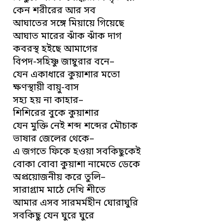
কেন শরীরের আর সব
আঘাতের সঙ্গে মিয়ায়ে গিয়েছে
আঘাত মারের ঝাঁক ঝাঁক দাগ
কবরস্থ হইছে আমাগের
বিপদ-সহিষ্ণু জাম্বুরার বনে–
যেন একাধারে কুয়াশার মতো
ক্ষণস্থায়ী বায়ু-বাস
সহ্য হয় না কাহার–
শিশিরের বুকে কুয়াশার
যেন মুক্তি নেই শব্দ শব্দের মৌচাক
ভাষার জেলের থেকে–
এ জগতে ফিকে হওয়া সবকিছুকেই
বোকা বোবা কুয়াশা নামেতে ডেকে
অপ্রয়োজনীয় করে তুলি–
সারাগ্রাম মাঠে দেখি শীতে
আমার এসব সারমর্মহীন ঘোরাঘুরি
সবকিছু যেন ঘুরে ঘুরে