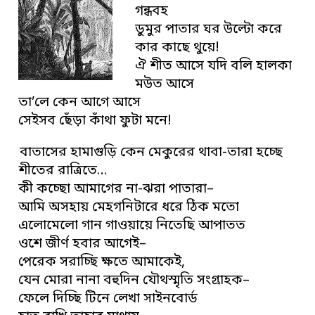
গন্ধবহ
ডুমুর পাতার ঘর উল্টো করে
কার কাছে থুয়ে!
ঐ শীত আসে যদি বলি হালকা
মউত আসে
তা’লে কেন আগে আসে
সেইসব ছেঁড়া কাঁথা ফুটা মনে!
বাতাসের হামাগুড়ি কেন মেকুরের থাবা-তারা হচ্ছে
শীতের রাত্রিতে…
কী কচ্ছো আমাগের না-ঝরা পাতারা–
আমি অসহায় মেহগনিটারে ধরে ঠিক মতো
এলোমেলো গান গাওয়ায়ে নিতেছি আপাতত
ওশে জীর্ণ হবার আগেই–
পেরেক সরাচ্ছি ক্ষতে আমাকেই,
যেন মোরা নানা বহুদিন যৌথস্মৃতি সংগ্রাহক–
ফেলে দিচ্ছি টিনে লেখা সাইনবোর্ড