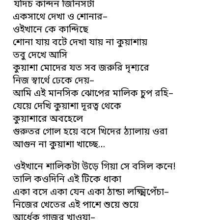
যদিচ কান্দন জিনিসটা
একসাথে দেখা ও শোনার–
ওইখানে কে কান্দিছে
শোনা যায় বটে দেখা যায় না কুয়াশায়
তবু দেখে আসি
কুয়াশা মোদের যত সব জরুরি দৃশ্যরে
নিজ স্বার্থে ঢেকে দেয়–
আমি এই মানসিক ঝোপের মালিক চুপ রহি–
যেয়ে দেখি কুয়াশা দূরত্ব থেকে
কুয়াশারে অবহেলে
গুরুতর গোল হয়ে বসে খিদের ঠ্যালায় ওরা
আগুন না কুয়াশা খাচ্ছে…
ওইখানে শালিকটা উড়ে গিয়া সে বসিল কনে!
তালি কওদিনি এই টিকে ধাকা
একা বসে একা যেন একা ঠান্ডা লক্ষ্মিপেঁচা–
নিজের খেতের এই পাশে শুয়ে শুয়ে
আর্ধেক গাজর খাওয়া–