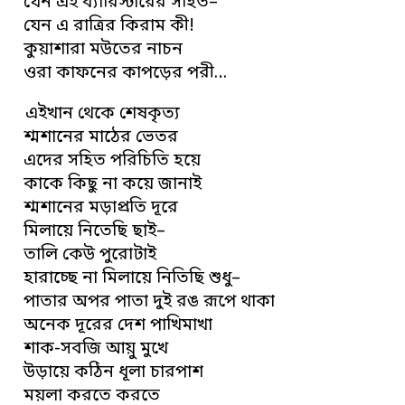
যেন এই ব্যারিস্টারের সহিত–
যেন এ রাত্রির কিরাম কী!
কুয়াশারা মউতের নাচন
ওরা কাফনের কাপড়ের পরী…
এইখান থেকে শেষকৃত্য
শ্মশানের মাঠের ভেতর
এদের সহিত পরিচিতি হয়ে
কাকে কিছু না কয়ে জানাই
শ্মশানের মড়াপ্রতি দূরে
মিলায়ে নিতেছি ছাই–
তালি কেউ পুরোটাই
হারাচ্ছে না মিলায়ে নিতিছি শুধু–
পাতার অপর পাতা দুই রঙ রূপে থাকা
অনেক দূরের দেশ পাখিমাখা
শাক-সবজি আয়ু মুখে
উড়ায়ে কঠিন ধূলা চারপাশ
ময়লা করতে করতে