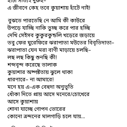
হাঁটা সত্যিই দুরুহ–
এ জীবনে কেহ তবে কুয়াশায় হাঁটে নাই!
বুঝতে পারতেছি নে আমি কী কাউরে
উপড়ে যাচ্ছি নাকি তুচ্ছ করে পার হচ্ছি
দেখি সেইসব কুকুরকুন্ডলি খড়েরে জড়ায়ে
তবু ফের ঘুরেফিরে ঝরাপাতা মউতের বিবৃতিদাতা–
ঝরাপাতা যেন মরা বাণী মাড়ায়ে চলছি–
লছ লছ কিছু শুনছি কী!
শব্দবৃন্দ করেছে তালাক
কুয়াশার অষ্পষ্টতায় ঝুলে থাকা
ধারণারে– না আমারে!
মনে হয় এ-এক বেহুদা অনুভূতি
ধোঁকা দিতে প্রায় আসে মনেরে/চোখেরে
আসে কুয়াশায়
শোনা যাচ্ছে গোপন ভোরের
কোনো ত্রন্দনের মালগাড়ি চলে যায়…