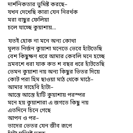
দার্শনিকতার ভুমিষ্ট করছে–
যখন দেখেছি কারা যেন নিরর্থক
মরা বাছুর ফেলিয়া
চলে যাচ্ছে কুয়াশায়…
যতই হোক না মনে অন্য কোথা
মূলত নির্জন কুয়াশা মনেতে ভেবে হাঁটতেছি
বেশ কিছুক্ষণ ধরে আমার কেবলি মনে হচ্ছে
ভ্রমবশে ধরা যাক কত শ বছর ধরে হাঁটতেছি
তেমন কুয়াশা নয় অন্য কিছুর ভিতর দিয়ে
কোট পরা হিম ছাওয়া মাঠ থেকে মাঠে–
আমার সাহেবি হাঁটা–
আস্তে আস্তে হাঁটি কুয়াশায় পরস্পর
মনে হয় কুয়াশারা এ জগতে কিছু নয়
এতদিনে চিনে গেছে
আপন ও পর–
তাদের ভেতর যেন জীব রূপে