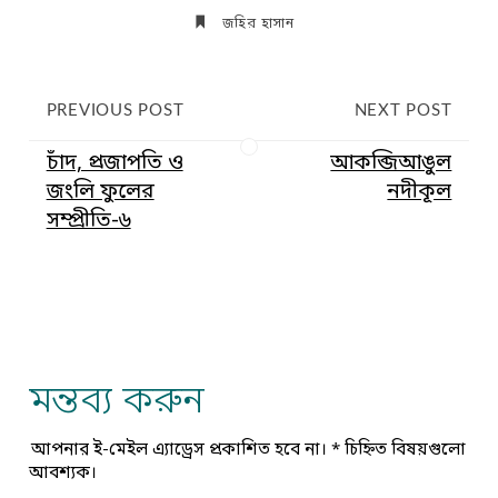
জহির হাসান
PREVIOUS POST
NEXT POST
চাঁদ, প্রজাপতি ও
আকব্জিআঙুল
জংলি ফুলের
নদীকূল
সম্প্রীতি-৬
মন্তব্য করুন
আপনার ই-মেইল এ্যাড্রেস প্রকাশিত হবে না।
*
চিহ্নিত বিষয়গুলো
আবশ্যক।