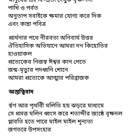
মানুষের এই বিপন্নতা দেখুক বৃক্ষ-নদী
পাখি ও পর্বত
অনুতাপ সবাইকে ক্ষমার যোগ্য করে দিক
এবং কান্না পবিত্র
প্রার্থনার পথে নীরবতা অনিবার্য উত্তর
ঐতিহাসিক অভিযানে আমরা দন কিহোতির
হাওয়াকল
প্রত্যেকের নিজস্ব ঈশ্বর কান পেতে
জন্ম-মৃত্যুর পদধ্বনি শোনে
আমরা প্রত্যেকে আত্মার পরিব্রাজক
অস্তত্বিবাদ
র্স্বগ আর পৃথবিী মলিতি হয় ঝড়রে মাধ্যমে
সে প্রমত্ত মলিন ধ্বংস করে শতাব্দীর জ্যষ্ঠে বৃক্ষদল
প্লাবতি হতে পারে মাইল মাইল শূন্যতা
জগতরে উপসংহার