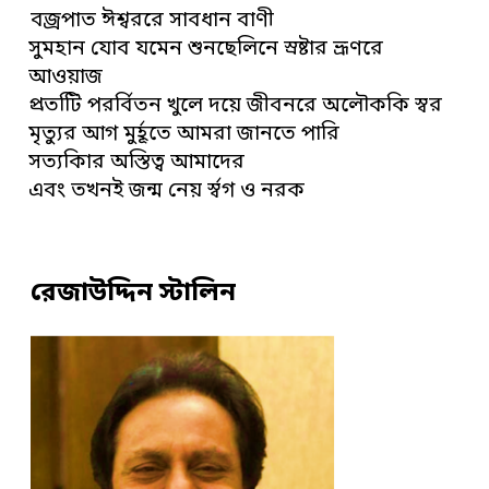
বজ্রপাত ঈশ্বররে সাবধান বাণী
সুমহান যোব যমেন শুনছেলিনে স্রষ্টার ভ্রূণরে
আওয়াজ
প্রতটিি পরর্বিতন খুলে দয়ে জীবনরে অলৌককি স্বর
মৃত্যুর আগ মুর্হূতে আমরা জানতে পারি
সত্যকিার অস্তিত্ব আমাদের
এবং তখনই জন্ম নেয় র্স্বগ ও নরক
রেজাউদ্দিন স্টালিন