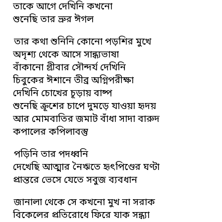
তাকে আগে দেখিনি কখনো
শুনেছি তার ভ্রুর ঈগল
তার কথা শুনিনি কোনো পড়শির মুখে
অদৃশ্য থেকে আসে সান্ধ্যভাষা
বাঁকানো গ্রীবার সৌন্দর্য দেখিনি
চিবুকের ঈশানে তীব্র অগ্নিপরীক্ষা
দেখিনি চোখের চূড়ায় বাষ্প
শুনেছি ক্রূশের চাপে দুমড়ে যাওয়া হৃদয়
আর মোমবাতির জমাট বাঁধা সাদা বারুদ
কপালের কপিলাবস্তু
পড়িনি তার পদধ্বনি
দেখেছি আত্মার নৈঋতে হৃৎপিণ্ডের ঘণ্টা
প্রান্তরে ভেসে যেতে সবুজ ব্যবধান
জানালা থেকে সে কখনো মুখ না সরাক
বিকেলের প্রতিরোধে ফিরে যাক সন্ধ্যা