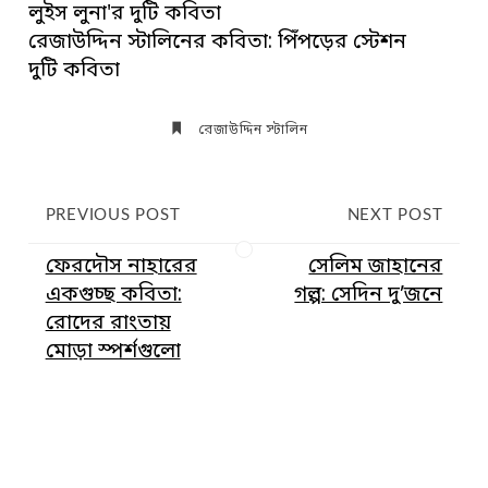
লুইস লুনা'র দুটি কবিতা
রেজাউদ্দিন স্টালিনের কবিতা: পিঁপড়ের স্টেশন
দুটি কবিতা
রেজাউদ্দিন স্টালিন
PREVIOUS POST
NEXT POST
ফেরদৌস নাহারের
সেলিম জাহানের
একগুচ্ছ কবিতা:
গল্প: সেদিন দু’জনে
রোদের রাংতায়
মোড়া স্পর্শগুলো