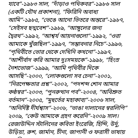
যাবে”-১৯৮৩ সাল, “দাঁড়াও পথিকবর”-১৯৮৬ সাল
(একটি যৌথ প্রকাশনা), “ফিরিনি অবাধ্য
আমি”-১৯৮৫, “ভেঙে আনো ভিতরে অন্তরে”-১৯৮৭,
“সেইসব ছদ্মবেশ”-১৯৮৯, “আঙ্গুলের জন্য
দ্বৈরথ”-১৯৯২, “আশ্বর্য আয়নাগুলো”-১৯৯২, “ওরা
আমাকে খুঁজছিল”-১৯৯৭, “সম্ভাবনার নিচে”-১৯৯৬,
“পৃথিবীতে ভোর থেকে দেখিনি কখনো”-১৯৯৭,
“আশীর্বাদ করি আমার দুঃসময়কে”-১৯৯৮, “হিংস্র
নৈশভোজ”-১৯৯৯, “আমি পৃথিবীর দিকে
আসছি”-২০০০, “লোকগুলো সব চেনা”-২০০১,
“নিরপেক্ষতার প্রশ্ন”-২০০২, “পদশব্দ শোন আমার
কন্ঠস্বর”-২০০৩, “পুনরুত্থান পর্ব”-২০০৪, “অবিশ্রুত
বর্তমান”-২০০৫, “মুহুর্তের মহাকাব্য”-২০০৬ সাল,
“অনির্দিষ্ট দীর্ঘশ্বাস”-২০০৮, “ভাঙা দালানের স্বরলিপি”
২০০৯, “কেউ আমাকে গ্রহণ করেনি”-২০০৯ সাল।
রেজাউদ্দিন স্টালিনের কবিতা ইংরেজি, হিন্দি, উর্দু,
উড়িয়া, রুশ, জার্মান, চীনা, জাপানী ও ফরাসী ভাষায়