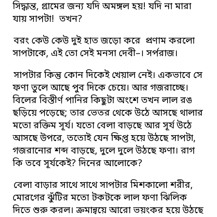
সিদ্ধান্ত, গ্রামের জন্য যদি অমঙ্গল হয়! যদি না মারা
যায় সাপটা! তখন?
বরং কেউ কেউ দুই হাত জড়ো করে প্রণাম করলো
সাপটাকে, এই তো সেই মনসা দেবী–। সর্পরাজ।
সাপটার কিন্তু কোন দিকেই খেয়াল নেই। একভাবে সে
ফণা তুলে আছে পুব দিকে চেয়ে। আর গজরাচ্ছে।
বিলের বিস্তীর্ণ পানির কিছুটা অংশে তখন লাল রঙ
ছড়িয়ে পড়েছে; তার ভেতর থেকে উঠে আসছে থালার
মতো রক্তিম সূর্য। যতো বেলা বাড়ছে আর সূর্য উঠে
আসছে উপরে, ততোই যেন ক্ষিপ্ত হয়ে উঠছে সাপটা,
গজরানোর শব্দ বাড়ছে, দুলে দুলে উঠছে ফণা। রাগ
কি তবে সূর্যকেই? দিনের আলোকে?
বেলা বাড়ার সাথে সাথে সাপটার মিশকালো শরীর,
মোরগের ঝুঁটির মতো টকটকে লাল ফণা ঝিলিক
দিতে শুরু করল। ক্রমান্বয়ে আরো ভয়ংকর হয়ে উঠছে