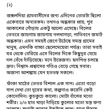
(২)
জঙ্গলদিয়া গ্রামবাসীদের জন্য এদিনের ভোরটা ছিলো
একেবারে অন্যরকম। তখনও অন্ধকার প্রায়, পুব
আকাশের গোঁড়ায় একটু আলো এসেছে। বিলের
ভেতরে জায়গায় জায়গায় নলখাগড়া, পাতিবনে জমাট
অন্ধকার। এমন সময়ই জেগে উঠেছে সমস্ত গ্রামের
মানুষ, এমনকি বাচ্চা ছেলেমেয়েরা পর্যন্ত। তারা সবাই
ঘর থেকে বেরিয়ে এসে বিলের দিকে কিছুদূর যেয়ে
দল বেঁধে দাঁড়িয়েছে। মনে উত্তেজনা। হৃদপিণ্ড চলছে
দ্রুত। নিশ্বাস-প্রশ্বাসের গতিও বেড়ে গেছে সবার।
অজানা আশঙ্কায় যেন হতভম্ব সকলে।
ফাঁকা মাঠের ভেতর বিশাল এক সাপ। এতো বড়ো
সাপ দেখা তো দূরের কথা, কল্পনাও করেনি কেউ
কোনোদিন। কুচকুচে কালো। মোটা বাঁশের মতো
শরীর। ২/৩ হাত খাড়া দাঁড়িয়ে কুলোর মতো মস্ত ফণা