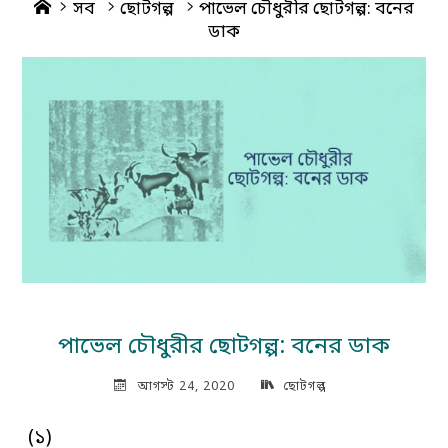
Home
সব
ছোটগল্প
পাভেল চৌধুরীর ছোটগল্প: বনের
ডাক
পাভেল চৌধুরীর ছোটগল্প: বনের ডাক
আগস্ট 24, 2020
ছোটগল্প
(১)