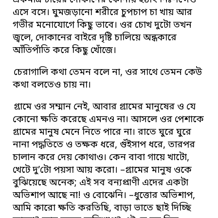
একমাত্র চায়ের দোকানের কোনায় হঠাৎ নিঃশব্দেও
এসে বসে। ঘুমজড়ানো শরীরে চুপচাপ চা খায় আর
গভীর মনোযোগে কিছু ভাবে। ওর চোখ দুটো তখন
জ্বলে, দোকানের বাইরে দৃষ্টি চালিয়ে অন্ধকারে
আঁতিপাঁতি করে কিছু খোঁজে।
চেরাগালি কথা তেমন বলে না, ওর সাথে তেমন কেউ
কথা বলতেও চায় না।
গ্রামে ওর সম্মান নেই, আবার গ্রামের মানুষের ও যে
কোনো ক্ষতি করেছে এমনও না। আসলে ওর পেশাকে
গ্রামের মানুষ মেনে নিতে পারে না। রাতে ঘুরে ঘুরে
নানা পদ্ধতিতে ও তক্ষক ধরে, গুঁইসাপ ধরে, তারপর
চালান করে দেয় কোথাও। কেন বাবা গায়ে খাটো,
খেটে দু’টো পয়সা আয় করো। –গ্রামের মানুষ ওকে
বুঝিয়েছে অনেক; এই সব বন্যপ্রাণী এদের একটা
অভিশাপ আছে না! ও বোঝেনি। –ধুত্তোর অভিশাপ,
আমি কারো ক্ষতি করতিছি, বাড়া ভাতে ছাই দিচ্ছি