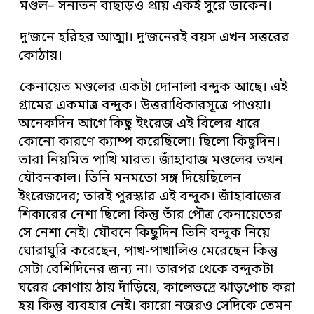
মণ্ডল– সনাতন বাছাড়ও প্রায় একই সুরে ডাকেন।
দু’জনে হরিহর আত্মা। দু’জনেরই বয়স এখন সত্তরের
কোঠায়।
কেনায়েত মণ্ডলের একটা দোনালা বন্দুক আছে। এই
গ্রামের একমাত্র বন্দুক। উত্তরাধিকারসূত্রে পাওয়া।
অনেকদিন আগে কিছু ইংরেজ এই বিলের ধারে
কোনো কারণে ক্যাম্প করেছিলো। ছিলো কিছুদিন।
তারা নিয়মিত পাখি মারত। জাঁহাবাজ মণ্ডলের তখন
যৌবনকাল। তিনি মনমতো সঙ্গ দিয়েছিলেন
ইংরেজদের; তারই পুরস্কার এই বন্দুক। জাঁহাবাজের
শিকারের নেশা ছিলো কিন্তু তাঁর পৌত্র কেনায়েতের
সে নেশা নেই। যৌবনে কিছুদিন তিনি বন্দুক নিয়ে
ঘোরাঘুরি করেছেন, পাখ-পাখালিও মেরেছেন কিন্তু
সেটা বেশিদিনের জন্য না। তারপর থেকে বন্দুকটা
ঘরের কোণায় ঠায় দাঁড়িয়ে, কালেভদ্রে ঝাড়পোচ করা
হয় কিন্তু ব্যবহার নেই। কারো নজরও সেদিকে তেমন