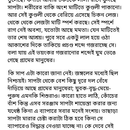
তুলেছে। ফণাটা আবার টকটকে লাল। রাগে ফুঁসছে
সাপটা। শরীরের বাকি অংশ মাটিতে কুণ্ডলী পাকানো।
আর সেই কুণ্ডলী থেকে বেরিয়ে এসেছে চিকন লেজ।
থেকে থেকে লেজটা মাটি স্পর্শ করছে। সেই স্পর্শে
রাগ নেই অবশ্য, যতোটা আছে মমতা। যেন মাটিতেই
তার শেষ আশ্রয়। পুবে সবে একটু লাল হয়ে ওঠা
আকাশের দিকে তাকিয়ে প্রচণ্ড শব্দে গজরাচ্ছে সে।
বলা যায় এই ভয়ংকর গজরানোর শব্দেই ঘুম ভেঙে
গেছে গ্রামের মানুষের।
কি সাপ এটা কারো জানা নেই। জঙ্গলের মধ্যেই ছিল
নিশ্চয়ই। সাপটা থেকে বেশ কিছু দূরে দল বেঁধে
দাঁড়িয়ে আছে গ্রামের মানুষেরা; যুবক-বৃদ্ধ-মেয়ে-
পুরুষ এমনকি শিশুরাও। কারো হাতে লাঠি, কোঁচের
বাঁশ কিন্তু এসব সরঞ্জাম সাপটা শায়েস্তা করার জন্য
যথেষ্ঠ কিনা এ ব্যাপারে সবার মনেই সংশয়। তাছাড়া
সাপটা মারার চেষ্টা করাটা ঠিক হবে কিনা সে
ব্যাপারেও সিদ্ধান্ত নেওয়া যাচ্ছে না। কে দেবে সেই