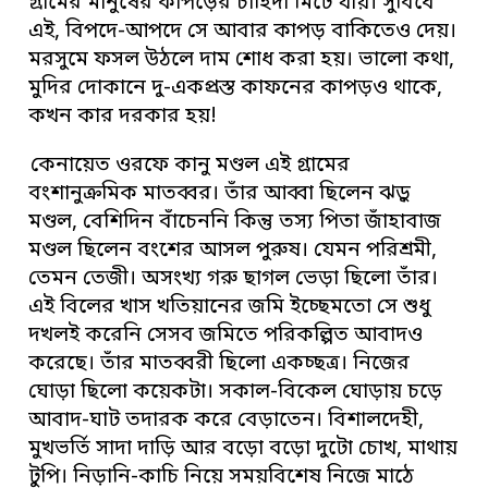
গ্রামের মানুষের কাপড়ের চাহিদা মিটে যায়। সুবিধে
এই, বিপদে-আপদে সে আবার কাপড় বাকিতেও দেয়।
মরসুমে ফসল উঠলে দাম শোধ করা হয়। ভালো কথা,
মুদির দোকানে দু-একপ্রস্ত কাফনের কাপড়ও থাকে,
কখন কার দরকার হয়!
কেনায়েত ওরফে কানু মণ্ডল এই গ্রামের
বংশানুক্রমিক মাতব্বর। তাঁর আব্বা ছিলেন ঝড়ু
মণ্ডল, বেশিদিন বাঁচেননি কিন্তু তস্য পিতা জাঁহাবাজ
মণ্ডল ছিলেন বংশের আসল পুরুষ। যেমন পরিশ্রমী,
তেমন তেজী। অসংখ্য গরু ছাগল ভেড়া ছিলো তাঁর।
এই বিলের খাস খতিয়ানের জমি ইচ্ছেমতো সে শুধু
দখলই করেনি সেসব জমিতে পরিকল্পিত আবাদও
করেছে। তাঁর মাতব্বরী ছিলো একচ্ছত্র। নিজের
ঘোড়া ছিলো কয়েকটা। সকাল-বিকেল ঘোড়ায় চড়ে
আবাদ-ঘাট তদারক করে বেড়াতেন। বিশালদেহী,
মুখভর্তি সাদা দাড়ি আর বড়ো বড়ো দুটো চোখ, মাথায়
টুপি। নিড়ানি-কাচি নিয়ে সময়বিশেষ নিজে মাঠে