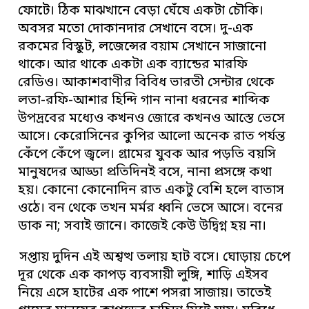
ফোটে। ঠিক মাঝখানে বেড়া ঘেঁষে একটা চৌকি।
অবসর মতো দোকানদার সেখানে বসে। দু-এক
রকমের বিস্কুট, লজেন্সের বয়াম সেখানে সাজানো
থাকে। আর থাকে একটা এক ব্যান্ডের মারফি
রেডিও। আকাশবাণীর বিবিধ ভারতী সেন্টার থেকে
লতা-রফি-আশার হিন্দি গান নানা ধরনের শাব্দিক
উপদ্রবের মধ্যেও কখনও জোরে কখনও আস্তে ভেসে
আসে। কেরোসিনের কুপির আলো অনেক রাত পর্যন্ত
কেঁপে কেঁপে জ্বলে। গ্রামের যুবক আর পড়তি বয়সি
মানুষদের আড্ডা প্রতিদিনই বসে, নানা প্রসঙ্গে কথা
হয়। কোনো কোনোদিন রাত একটু বেশি হলে বাতাস
ওঠে। বন থেকে তখন মর্মর ধ্বনি ভেসে আসে। বনের
ডাক না; সবাই জানে। কাজেই কেউ উদ্বিগ্ন হয় না।
সপ্তায় দুদিন এই অশ্বত্থ তলায় হাট বসে। ঘোড়ায় চেপে
দূর থেকে এক কাপড় ব্যবসায়ী লুঙ্গি, শাড়ি এইসব
নিয়ে এসে হাটের এক পাশে পসরা সাজায়। তাতেই