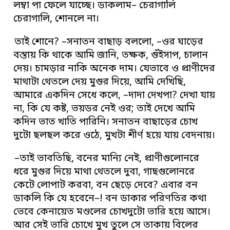
লম্বা পা ফেলে যাচ্ছে। ডাকলাম– চেরাগালি
চেরাগালি, শোনলে না।
তাই শোনে? –সনাতন বাছাড় বললো, –ওর ঘাড়ের
বস্তায় কি থাকে আমি জানি, তক্ষক, গুঁইসাপ, চালান
দেয়। চামড়ার নাকি অনেক দাম। যেভাবে ও প্রাণীদের
মাথাটা থেতলে দেয় মুগুর দিয়ে, আমি দেখিছি,
আমারে একদিন সেধে কলে, –দাদা দেখপা? দেখা যায়
না, কি যে কষ্ট, ভয়ডর নেই ওর; তাই দেখে আমি
কদিন ভাত খাতি পারিনি। সনাতন বাছাড়ের চোখ
দুটো ছলছল করে ওঠে, মুখটা শীর্ণ হয়ে যায় বেদনায়।
–তাই ভাবতিছি, বনের মান্যি নেই, প্রাণীগুলোনরে
ধরে মুগুর দিয়ে মাথা থেতলে দুবা, গাছগুলোনরে
কেটে লোপাট করবা, বন ছেড়ে দেবে? এবার বন
ডাকলি কি যে হবেনে–! বন ডাকার পরিণতির কথা
ভেবে কেনায়েত মণ্ডলের চোখদুটো ভারি হয়ে আসে।
আর সেই ভারি চোখে মুখ তুলে সে তাকায় বিলের