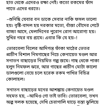
হাত থেকে এদেরও রক্ষা নেই। কতো রকমের ফাঁদ
পাতে এদের ধরতে।
–শুনিছি যেবার বন ডাকে সেবার নাকি ফসল ভালো
হয়। বৃষ্টি-বাদল হয় দরকার মতো, বাঁজা বৌদের পেটে
বাচ্চা আসে, মেলাদিনের পুরোন রোগ আরোগ্য হয়।
সুখির নহর বয় গ্রামে। এবার কি যে হয়–!
ভোরবেলা বিলের আদিগন্ত ফাঁকা মাঠের ভেতর
প্রাচীন বিশাল নিমগাছের নিচে কেনায়েত মণ্ডল আর
সনাতন বাছাড়ের নিয়মিত গল্প জমে। গাছ থেকে পাকা
হলুদ নিমফল ঝরে, আর গাছের প্রাচীন মোটা কালো
ডালগুলো বেয়ে চলে হরেক রকম পাখির বিচিত্র
কোলাহল।
সনাতন বাছাড়ের মনের আশঙ্কায় কেনায়েত মণ্ডল
সহমত হয়, –আমিও গো তাই ভাবি। ভোরবেলা, তখন
অল্প সলক হয়েছে, দেখি চেরাগালি ঘাড়ে বস্তা ঝুলিয়ে