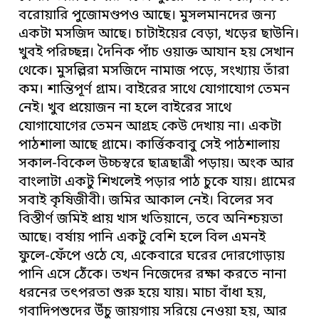
বরোয়ারি পুজোমণ্ডপও আছে। মুসলমানদের জন্য
একটা মসজিদ আছে। চাটাইয়ের বেড়া, খড়ের ছাউনি।
খুবই পরিচ্ছন্ন। দৈনিক পাঁচ ওয়াক্ত আযান হয় সেখান
থেকে। মুসল্লিরা মসজিদে নামাজ পড়ে, সংখ্যায় তাঁরা
কম। শান্তিপূর্ণ গ্রাম। বাইরের সাথে যোগাযোগ তেমন
নেই। খুব প্রয়োজন না হলে বাইরের সাথে
যোগাযোগের তেমন আগ্রহ কেউ দেখায় না। একটা
পাঠশালা আছে গ্রামে। কার্ত্তিকবাবু সেই পাঠশালায়
সকাল-বিকেল উচ্চস্বরে ছাত্রছাত্রী পড়ায়। অংক আর
বাংলাটা একটু শিখলেই পড়ার পাঠ চুকে যায়। গ্রামের
সবাই কৃষিজীবী। জমির আকাল নেই। বিলের সব
বিস্তীর্ণ জমিই প্রায় খাস খতিয়ানে, তবে অনিশ্চয়তা
আছে। বর্ষায় পানি একটু বেশি হলে বিল এমনই
ফুলে-ফেঁপে ওঠে যে, একেবারে ঘরের দোরগোড়ায়
পানি এসে ঠেঁকে। তখন নিজেদের রক্ষা করতে নানা
ধরনের তৎপরতা শুরু হয়ে যায়। মাচা বাঁধা হয়,
গবাদিপশুদের উঁচু জায়গায় সরিয়ে নেওয়া হয়, আর