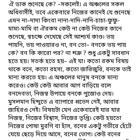
ঐ ডাক শুনেছে কে? –সকলেই। এ অঞ্চলের সকল
অধিবাসীই, তবে একেবারে নিজের কানেই যে শুনেছে
এমন না–দাদা কিংবা নানা-দাদি-নানি-চাচা-ফুফু-
মামা-মামি বা ঐরকম কেউ না কেউ নিজের কানে
শুনেছে, স্বচক্ষে দেখেছে সেই আশ্চর্য কাণ্ড। ভয়
পায়নি, ভয় পাওয়ারও না, বন তো– বনকে ভয় পায়
কে? বন কি কারো পর? না শত্রু ? শুধু একটু সাবধান
হতে হয়। সতর্ক হতে হয়– এই যা। কতো রকম বিষয়
থাকে বনে, কতো রহস্য, কতো জারিজুরি, বনকে তাই
মান্য করতে হয়। এ অঞ্চলের মানুষ বনকে মান্য
করেও। কেউ কেউ আবার আগ বাড়িয়ে বলে
বনদেবতা, নিজস্ব উপায়ে বনকে পুজোও দেয়।
মুসলমান হিন্দুতে এ ব্যাপারে প্রভেদ নেই, আবার
জাহিরও নেই। বিষয়টা যেন একেবারেই যার যার
নিজস্ব, নিজের বিশ্বাস, নিজের তৃপ্তি। কেউ হয়তো
নিজের পোষা মুরগি বা হাঁস, বনের একটু গভীরে হেঁটে
যেয়ে ছেড়ে দিয়ে আসে, বনের ভোগ। কেউ বনের