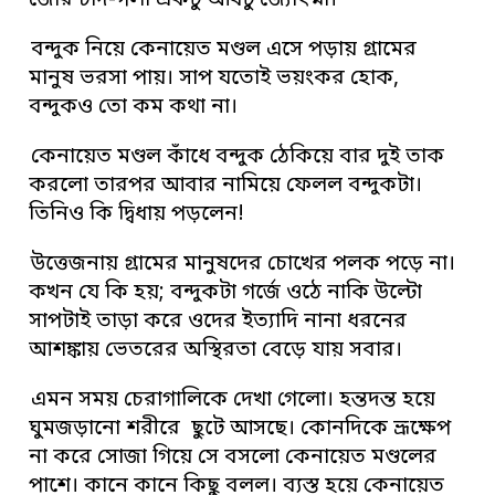
জোর চাঁদ-গলা একটু আধটু জ্যোৎস্না।
বন্দুক নিয়ে কেনায়েত মণ্ডল এসে পড়ায় গ্রামের
মানুষ ভরসা পায়। সাপ যতোই ভয়ংকর হোক,
বন্দুকও তো কম কথা না।
কেনায়েত মণ্ডল কাঁধে বন্দুক ঠেকিয়ে বার দুই তাক
করলো তারপর আবার নামিয়ে ফেলল বন্দুকটা।
তিনিও কি দ্বিধায় পড়লেন!
উত্তেজনায় গ্রামের মানুষদের চোখের পলক পড়ে না।
কখন যে কি হয়; বন্দুকটা গর্জে ওঠে নাকি উল্টো
সাপটাই তাড়া করে ওদের ইত্যাদি নানা ধরনের
আশঙ্কায় ভেতরের অস্থিরতা বেড়ে যায় সবার।
এমন সময় চেরাগালিকে দেখা গেলো। হন্তদন্ত হয়ে
ঘুমজড়ানো শরীরে ছুটে আসছে। কোনদিকে ভ্রূক্ষেপ
না করে সোজা গিয়ে সে বসলো কেনায়েত মণ্ডলের
পাশে। কানে কানে কিছু বলল। ব্যস্ত হয়ে কেনায়েত