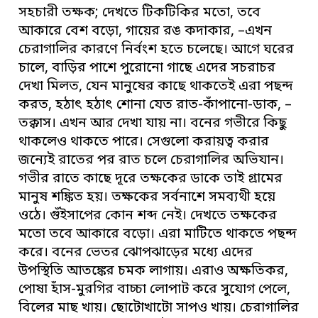
সহচারী তক্ষক; দেখতে টিকটিকির মতো, তবে
আকারে বেশ বড়ো, গায়ের রঙ কদাকার, –এখন
চেরাগালির কারণে নির্বংশ হতে চলেছে। আগে ঘরের
চালে, বাড়ির পাশে পুরোনো গাছে এদের সচরাচর
দেখা মিলত, যেন মানুষের কাছে থাকতেই এরা পছন্দ
করত, হঠাৎ হঠাৎ শোনা যেত রাত-কাঁপানো-ডাক, –
তক্কাস। এখন আর দেখা যায় না। বনের গভীরে কিছু
থাকলেও থাকতে পারে। সেগুলো করায়ত্ব করার
জন্যেই রাতের পর রাত চলে চেরাগালির অভিযান।
গভীর রাতে কাছে দূরে তক্ষকের ডাকে তাই গ্রামের
মানুষ শঙ্কিত হয়। তক্ষকের সর্বনাশে সমব্যথী হয়ে
ওঠে। গুঁইসাপের কোন শব্দ নেই। দেখতে তক্ষকের
মতো তবে আকারে বড়ো। এরা মাটিতে থাকতে পছন্দ
করে। বনের ভেতর ঝোপঝাড়ের মধ্যে এদের
উপস্থিতি আতঙ্কের চমক লাগায়। এরাও অক্ষতিকর,
পোষা হাঁস-মুরগির বাচ্চা লোপাট করে সুযোগ পেলে,
বিলের মাছ খায়। ছোটোখাটো সাপও খায়। চেরাগালির