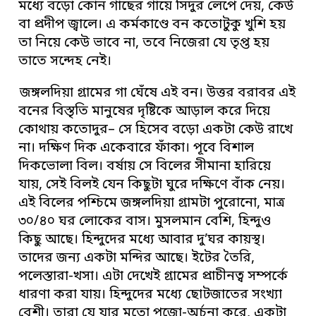
মধ্যে বড়ো কোন গাছের গায়ে সিদুঁর লেপে দেয়, কেউ
বা প্রদীপ জ্বালে। এ কর্মকাণ্ডে বন কতোটুকু খুশি হয়
তা নিয়ে কেউ ভাবে না, তবে নিজেরা যে তৃপ্ত হয়
তাতে সন্দেহ নেই।
জঙ্গলদিয়া গ্রামের গা ঘেঁষে এই বন। উত্তর বরাবর এই
বনের বিস্তৃতি মানুষের দৃষ্টিকে আড়াল করে দিয়ে
কোথায় কতোদুর– সে হিসেব বড়ো একটা কেউ রাখে
না। দক্ষিণ দিক একেবারে ফাঁকা। পূবে বিশাল
দিকভোলা বিল। বর্ষায় সে বিলের সীমানা হারিয়ে
যায়, সেই বিলই যেন কিছুটা ঘুরে দক্ষিণে বাঁক নেয়।
এই বিলের পশ্চিমে জঙ্গলদিয়া গ্রামটা পুরোনো, মাত্র
৩০/৪০ ঘর লোকের বাস। মুসলমান বেশি, হিন্দুও
কিছু আছে। হিন্দুদের মধ্যে আবার দু’ঘর কায়স্থ।
তাদের জন্য একটা মন্দির আছে। ইটের তৈরি,
পলেস্তারা-খসা। এটা দেখেই গ্রামের প্রাচীনত্ব সম্পর্কে
ধারণা করা যায়। হিন্দুদের মধ্যে ছোটজাতের সংখ্যা
বেশী। তারা যে যার মতো পুজো-অর্চনা করে, একটা