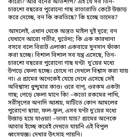
কারো? আর বনের অভিশাপ? এই যে সব তিন-
চারশো বছরের পুরোনো গাছ রাতারাতি কেটে উজাড়
করে দেচ্ছে, বন কি করতিছে? কি হচ্ছে তাদের?
আসলেই, এখান থেকে অন্তত মাইল দুই দূরে; বন
যেখানে আরো গভীর, দুর্ভেদ্য; কি এক কারখানা
বসবে বলে বিরাট এলাকা একবারে সুনসান ফাঁকা
করা হচ্ছে। বিশাল বিশাল সব যন্ত্র এসেছে, তিন-
চারশো বছরের পুরোনো গাছ ঘণ্টা দু’য়ের মধ্যে
উপড়ে ফেলা হচ্ছে। চোখে না দেখলে বিশ্বাস করা যায়
না। এ গ্রামের অনেকেই যেয়ে দেখে এসেছে সেই
অবিশ্বাস্য ধুন্দুমার কাণ্ড। ওরে বাপ্, ওরকম একটা
গাছ; পেড়ে ফেলা মানে কি! –কতো রকমের পাখি,
সরীসৃপের অনাদি আশ্রয়, মাটিতে কোন আমলের
পুরোনো ছায়া, ফল-ফুল, এসব ঘণ্টা দু’য়ের মধ্যে
উজাড় হয়ে যাওয়া! –ভাবা যায়? গ্রামের অনেকে
আবার ইচ্ছে করেই দেখতে যায়নি এই বিপুল
ধ্বংসযজ্ঞ। দেখার উৎসাহ পায়নি।