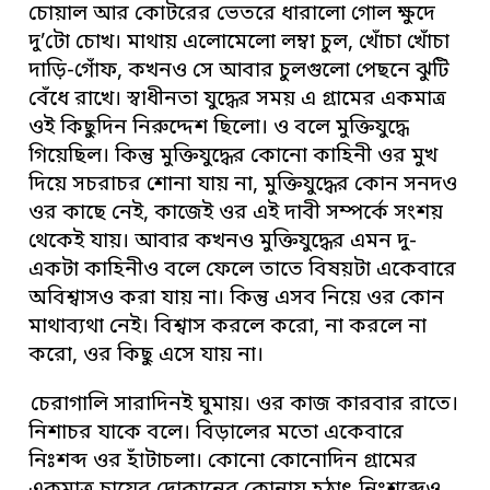
চোয়াল আর কোটরের ভেতরে ধারালো গোল ক্ষুদে
দু’টো চোখ। মাথায় এলোমেলো লম্বা চুল, খোঁচা খোঁচা
দাড়ি-গোঁফ, কখনও সে আবার চুলগুলো পেছনে ঝুটি
বেঁধে রাখে। স্বাধীনতা যুদ্ধের সময় এ গ্রামের একমাত্র
ওই কিছুদিন নিরুদ্দেশ ছিলো। ও বলে মুক্তিযুদ্ধে
গিয়েছিল। কিন্তু মুক্তিযুদ্ধের কোনো কাহিনী ওর মুখ
দিয়ে সচরাচর শোনা যায় না, মুক্তিযুদ্ধের কোন সনদও
ওর কাছে নেই, কাজেই ওর এই দাবী সম্পর্কে সংশয়
থেকেই যায়। আবার কখনও মুক্তিযুদ্ধের এমন দু-
একটা কাহিনীও বলে ফেলে তাতে বিষয়টা একেবারে
অবিশ্বাসও করা যায় না। কিন্তু এসব নিয়ে ওর কোন
মাথাব্যথা নেই। বিশ্বাস করলে করো, না করলে না
করো, ওর কিছু এসে যায় না।
চেরাগালি সারাদিনই ঘুমায়। ওর কাজ কারবার রাতে।
নিশাচর যাকে বলে। বিড়ালের মতো একেবারে
নিঃশব্দ ওর হাঁটাচলা। কোনো কোনোদিন গ্রামের