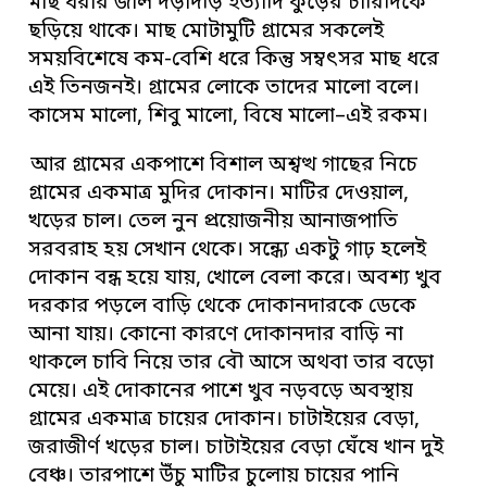
মাছ ধরার জাল দড়াদড়ি ইত্যাদি কুঁড়ের চারিদিকে
ছড়িয়ে থাকে। মাছ মোটামুটি গ্রামের সকলেই
সময়বিশেষে কম-বেশি ধরে কিন্তু সম্বৎসর মাছ ধরে
এই তিনজনই। গ্রামের লোকে তাদের মালো বলে।
কাসেম মালো, শিবু মালো, বিষে মালো–এই রকম।
আর গ্রামের একপাশে বিশাল অশ্বত্থ গাছের নিচে
গ্রামের একমাত্র মুদির দোকান। মাটির দেওয়াল,
খড়ের চাল। তেল নুন প্রয়োজনীয় আনাজপাতি
সরবরাহ হয় সেখান থেকে। সন্ধ্যে একটু গাঢ় হলেই
দোকান বন্ধ হয়ে যায়, খোলে বেলা করে। অবশ্য খুব
দরকার পড়লে বাড়ি থেকে দোকানদারকে ডেকে
আনা যায়। কোনো কারণে দোকানদার বাড়ি না
থাকলে চাবি নিয়ে তার বৌ আসে অথবা তার বড়ো
মেয়ে। এই দোকানের পাশে খুব নড়বড়ে অবস্থায়
গ্রামের একমাত্র চায়ের দোকান। চাটাইয়ের বেড়া,
জরাজীর্ণ খড়ের চাল। চাটাইয়ের বেড়া ঘেঁষে খান দুই
বেঞ্চ। তারপাশে উঁচু মাটির চুলোয় চায়ের পানি