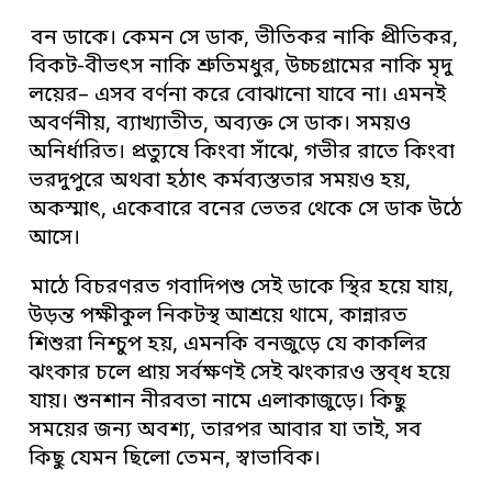
বন ডাকে। কেমন সে ডাক, ভীতিকর নাকি প্রীতিকর,
বিকট-বীভৎস নাকি শ্রুতিমধুর, উচ্চগ্রামের নাকি মৃদু
লয়ের– এসব বর্ণনা করে বোঝানো যাবে না। এমনই
অবর্ণনীয়, ব্যাখ্যাতীত, অব্যক্ত সে ডাক। সময়ও
অনির্ধারিত। প্রত্যুষে কিংবা সাঁঝে, গভীর রাতে কিংবা
ভরদুপুরে অথবা হঠাৎ কর্মব্যস্ততার সময়ও হয়,
অকস্মাৎ, একেবারে বনের ভেতর থেকে সে ডাক উঠে
আসে।
মাঠে বিচরণরত গবাদিপশু সেই ডাকে স্থির হয়ে যায়,
উড়ন্ত পক্ষীকুল নিকটস্থ আশ্রয়ে থামে, কান্নারত
শিশুরা নিশ্চুপ হয়, এমনকি বনজুড়ে যে কাকলির
ঝংকার চলে প্রায় সর্বক্ষণই সেই ঝংকারও স্তব্ধ হয়ে
যায়। শুনশান নীরবতা নামে এলাকাজুড়ে। কিছু
সময়ের জন্য অবশ্য, তারপর আবার যা তাই, সব
কিছু যেমন ছিলো তেমন, স্বাভাবিক।