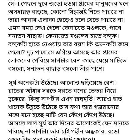
সে–। পেছনে দূরে জড়ো হওয়া গ্রামের মানুষদের মনে
অসহায়ত্ব বাড়ছে, কোনো সিদ্ধান্তই নিতে পারছে না
তারা আবার এলাকা ছেড়েও চলে যেতে পারছে না।
এমন সময় দেখা গেলো কেনায়েত মণ্ডলকে, পাশে
সনাতন বাছাড়। কেনায়েত মণ্ডলের হাতে বন্দুক।
বন্দুকটা হাতে নেওয়ায় তার বয়স কি অনেকটা কমে
গেলো? দৃঢ় পায়ে সে এগিয়ে আসছে আর গ্রামের
লোকদের পেরিয়ে সাপটার বেশ কাছে যেয়ে মাটিতে
বসলো, সনাতন বাছাড় বসলো তাঁর পাশে।
সূর্য অনেকটা উঠেছে। আলোও ছড়িয়েছে বেশ।
রাতের আঁধার সরতে সরতে বনের ভেতর গিয়ে
ঢুকেছে। কিন্তু সাপটার এখন রূদ্রমূর্তি। আরও হাত
খানেক উঁচুতে উঠেছে তার ফণা আর গজরানোর
শব্দে মনে হচ্ছে মাটি যেন কেঁপে কেঁপে উঠছে।
আসলে লাল সূর্য আর দিনের আলোকেই যেন মানতে
পারছে না সাপটা। তার চাই গহীন অন্ধকার, বড়ো