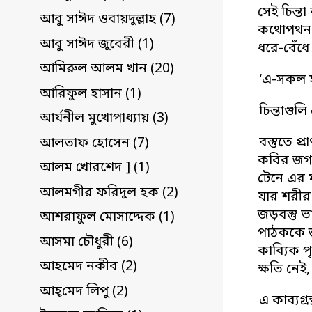
সেই চিন্ত
আবু সাঈদ ওবায়দুল্লাহ (7)
কথোপথন। 
আবু সাঈদ জুবেরী (1)
ধরে-বেঁধে
আমিরুল আলম খান (20)
‘এ-সকল হল
আরিফুল হাসান (1)
চিন্তাগু
আর্যনীল মুখোপাধ্যায় (3)
বস্তুতে 
আলতাফ হোসেন (7)
কবির জগৎ 
আলম খোরশেদ ] (1)
টেনে এর ম
আলমগীর ফরিদুল হক (2)
যার শরীর
জড়বস্তু ভ
আশরাফুল মোসাদ্দেক (1)
পাঠককে জ
আসমা চৌধুরী (6)
কাব্যিক প
আহমেদ নকীব (2)
ক্ষতি নেই
আহ্‌মেদ লিপু (2)
এ কাব্যগ্রন