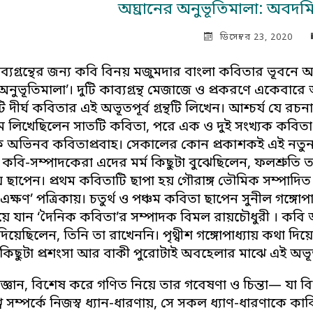
অঘ্রানের অনুভূতিমালা: অবদম
ডিসেম্বর 23, 2020
কাব্যগ্রন্থের জন্য কবি বিনয় মজুমদার বাংলা কবিতার ভূব
 অনুভূতিমালা’। দুটি কাব্যগ্রন্থ মেজাজে ও প্রকরণে একেবারে 
 দীর্ঘ কবিতার এই অভূতপূর্ব গ্রন্থটি লিখেন। আশ্চর্য যে রচ
মে লিখেছিলেন সাতটি কবিতা, পরে এক ও দুই সংখ্যক কবিতা 
 অভিনব কবিতাপ্রবাহ। সেকালের কোন প্রকাশকই এই নতুন 
বি-সম্পাদকেরা এদের মর্ম কিছুটা বুঝেছিলেন, ফলশ্রুতি ত
ায় ছাপেন। প্রথম কবিতাটি ছাপা হয় গৌরাঙ্গ ভৌমিক সম্পাদিত ‘অ
এক্ষণ’ পত্রিকায়। চতুর্থ ও পঞ্চম কবিতা ছাপেন সুনীল গঙ্গোপা
য়ে যান ‘দৈনিক কবিতা’র সম্পাদক বিমল রায়চৌধুরী । কব
তি দিয়েছিলেন, তিনি তা রাখেননি। পৃথ্বীশ গঙ্গোপাধ্যায় কথা
কিছুটা প্রশংসা আর বাকী পুরোটাই অবহেলার মাঝে এই অভূতপূ
িজ্ঞান, বিশেষ করে গণিত নিয়ে তার গবেষণা ও চিন্তা— যা ব
ব সম্পর্কে নিজস্ব ধ্যান-ধারণায়, সে সকল ধ্যাণ-ধারণাকে 