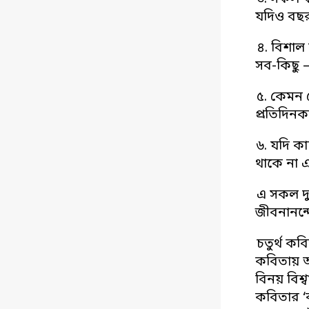
যদিও বছর
৪. বিশাল
সব-কিছু –
৫. কেমন 
প্রতিদিনক
৬. যদি 
থাকে না এ
এ সকল দ্য
জীবনানন্দ
চতুর্থ ক
কবিতায় অ
বিনয় বিশ
কবিতার ‘ব