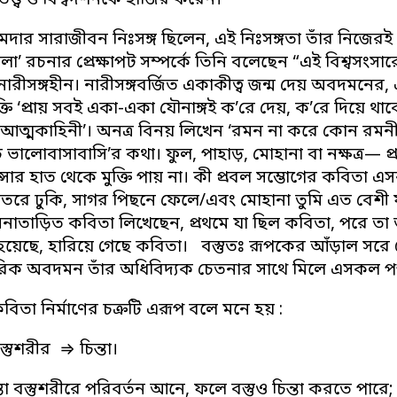
তত্ত্ব ও বিশ্বদর্শনকে হাজির করেন।
দার সারাজীবন নিঃসঙ্গ ছিলেন, এই নিঃসঙ্গতা তাঁর নিজেরই 
লা’ রচনার প্রেক্ষাপট সম্পর্কে তিনি বলেছেন “এই বিশ্বসং
 নারীসঙ্গহীন। নারীসঙ্গবর্জিত একাকীত্ব জন্ম দেয় অবদমন
ি ‘প্রায় সবই একা-একা যৌনাঙ্গই ক’রে দেয়, ক’রে দিয়ে থাকে-’
 আত্মকাহিনী’। অনত্র বিনয় লিখেন ‘রমন না করে কোন রমনী 
 ভালোবাসাবাসি’র কথা। ফুল, পাহাড়, মোহানা বা নক্ষত্র— প্
সার হাত থেকে মুক্তি পায় না। কী প্রবল সম্ভোগের কবিতা 
তরে ঢুকি, সাগর পিছনে ফেলে/এবং মোহানা তুমি এত বেশী ফ
নাতাড়িত কবিতা লিখেছেন, প্রথমে যা ছিল কবিতা, পরে তা 
 হয়েছে, হারিয়ে গেছে কবিতা। বস্তুতঃ রূপকের আঁড়াল সর
রিক অবদমন তাঁর অধিবিদ্যক চেতনার সাথে মিলে এসকল প
িতা নির্মাণের চক্রটি এরূপ বলে মনে হয় :
স্তুশরীর ⇒ চিন্তা।
তা বস্তুশরীরে পরিবর্তন আনে, ফলে বস্তুও চিন্তা করতে পা