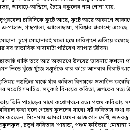
ভর, আষাঢ়ে-আশ্বিনে, চৈত্রে বকুলের নাম শোনা যায়,
 দুপুরবেলা চারিদিকে ফুটে আছে, ফুটে আছে আকাশে আকাশ
 এ-পাহাড়, গাছপালা, আালোছায়া, পরিষ্কার প্রকাশ্যে এসেছে,
মোহানা, চুপে মোহানারই মতো হয়ে চারিপাশে এলিয়ে রয়েছে
ার সব স্বাভাবিক শাদামাটা পরিবেশ ব্যাপার জীবন।
কাছাকাছি থাকি তবে আর অকারণে উদয়ের ভাবনায় কখনো প
মন ভিড়ে খুঁজে খুঁজে সপ্তুর্ষকে বার ক’রে আনবার বিরাট ঝা
ুতিময় পঙক্তির মাঝে যাঁর কবিতা বিনয়কে প্রভাবিত করেছিল স
ের মতোই সমাহিত, লঘুকণ্ঠ বিনয়ের কবিতা, জগতের সত্য উচ্চ
বিতায় তিনি পাহাড়ের সাথে কথোপথনে রত। পঞ্চম কবিতায় সমু
বিরল কথা বলে গেছেন ফুলদের সাথে। ষষ্ট কবিতায় কথা বলেছ
্বাস করতেন, সিনেমায় আমরা যেমন আজকাল দেখি, জড়বস্তু ও
কুলফুল’, চতুর্থ কবিতার ‘পাহাড়’, পঞ্চম কবিতার ‘মোহানা’ আর