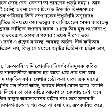
্রানকে বেছে নেন, কেননা তা ‘জননের প্রকৃষ্ট সময়’। আর
বেশি; অবশ্য সেসব চিন্তা ও উপলব্ধি বিশ্বজগৎকে
রিচয়’ পত্রিকায় তিনি সম্পাদকের উপুর্যপরি অনুরোধে
ুটিতে বিনয় যে কাব্যতত্ত্বের কথা লিখেছেন সেসব কাব্যতত্ত্ব
তাকে কাব্যিক রূপদান করাই এ গ্রন্থে তাঁর মূল প্রণোদনা ও
র হুবহুরূপ, কোথাও গদ্যের চেয়েও নীরস। তবে
নেই এ গ্রন্থের সাফল্য, অমরত্ব অর্জন। দীর্ঘ কবিতার
্রম নয়, কিন্তু সে হয়তো গ্রন্থটির তিরিশ বা চল্লিশ ভাগ,
ছেন, “এ-অবধি আমি কোনদিন নিসর্গবর্ণনামূলক কবিতা
শহরতলীতে থাকতে হয় যাকে প্রায় গ্রাম বলা যায়।
প্রকৃতির বর্ণনা লেখার চেষ্টা করা যাক। এক মাসের
নুনির মত নিসর্গ আছে, কাছের নিসর্গ যেমন আছে তেমনি
র কথা লিখেন তা তার বাড়ির আশেপাশে কোথাও নেই। তবে
ি তাঁর চাক্ষুষ অবলোকনের বাইরে নয়। তবে সাদামাটা
এই নিসর্গবর্ণনাকে আশ্রয় করে বা বলা যায়, রূপকায়িত করে,