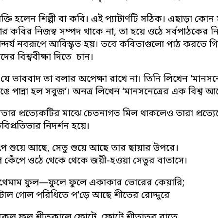
াক্তি হলেন শিল্পী বা কবি। এই প্যাটার্ণটি সঠিক। এছাড়া কোন
র কবির নিজস্ব সম্পদ থাকে না, তা হয়ে ওঠে সর্বপাঠকের ন
ন্দর্য নবরূপে আবিস্কৃত হয়। তবে কবিতাগুলো পাঠ করতে গ
ের বিশ্ববীক্ষা দিতে চান।
 যে ভাববাদ তা বলার অপেক্ষা রাখে না। তিনি লিখেন ‘মানসনেত্
ে পান্না হল সবুজ’। অনত্র লিখেন ‘মানসনেত্রের এক বিশ্ব আছে
তার প্রত্যেকটির মাঝে চেতনাগত মিল থাকলেও তারা প্রত্য
িপ্রতিভার নিদর্শন হয়ে।
চুপে শুয়ে আছে, সেতু শুয়ে আছে তার ছায়ার উপরে।
পে কেঁপে ওঠে থেকে থেকে জয়ী-হওয়া সেতুর বাতাসে।
েনথেমাম ফুল—ফুলে ফুলে একাকার ভোরের কেয়ারি;
োল গোল পরিধিতে প’ড়ে আছে শীতের রোদ্দুরে
কুল ফুল শীতকালে ফোটে, ফোটে শীতাতুর রাতে