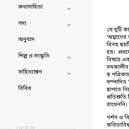
কথাসাহিত্য
গদ্য
যে দুটি 
‘অঘ্রানের
অনুবাদ
বিনয় ছয়টি
হয়। প্রথ
শিল্প ও সংস্কৃতি
বিষয়ে এক
সমকালীন ক
সাহিত্যাঙ্গন
স্ব পত্রিক
সম্পাদিত ‘
বিবিধ
ছাপতে নি
প্রতিশ্রু
রাখেননি। 
দর্শন ও ব
কবিতাবিশ্
লেখক