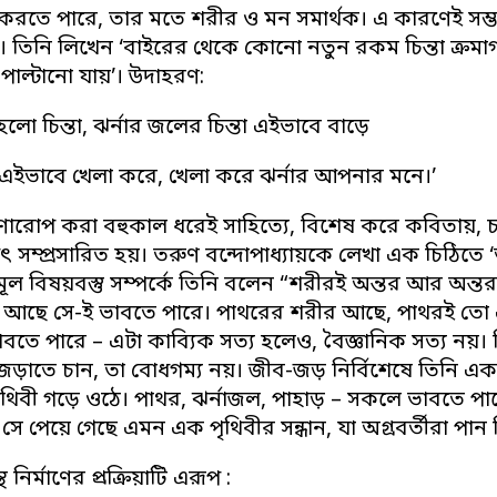
া করতে পারে, তার মতে শরীর ও মন সমার্থক। এ কারণেই সম্
তিনি লিখেন ‘বাইরের থেকে কোনো নতুন রকম চিন্তা ক্রমা
 পাল্টানো যায়’। উদাহরণ:
ো চিন্তা, ঝর্নার জলের চিন্তা এইভাবে বাড়ে
লি এইভাবে খেলা করে, খেলা করে ঝর্নার আপনার মনে।’
প্রাণারোপ করা বহুকাল ধরেই সাহিত্যে, বিশেষ করে কবিতায়
সম্প্রসারিত হয়। তরুণ বন্দোপাধ্যায়কে লেখা এক চিঠিতে ‘
ূল বিষয়বস্তু সম্পর্কে তিনি বলেন “শরীরই অন্তর আর অন্ত
 আছে সে-ই ভাবতে পারে। পাথরের শরীর আছে, পাথরই তো এ
াবতে পারে – এটা কাব্যিক সত্য হলেও, বৈজ্ঞানিক সত্য নয়। ব
ড়াতে চান, তা বোধগম্য নয়। জীব-জড় নির্বিশেষে তিনি এক
ৃথিবী গড়ে ওঠে। পাথর, ঝর্নাজল, পাহাড় – সকলে ভাবতে পারে
, সে পেয়ে গেছে এমন এক পৃথিবীর সন্ধান, যা অগ্রবর্তীরা পান 
্থ নির্মাণের প্রক্রিয়াটি এরূপ :