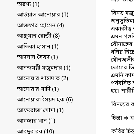
তার কাব্য
অরণ্য (1)
বিনয় মজুম
আউয়াল আনোয়ার (1)
অনুভূতিমা
আজফার হোসেন (4)
একাকীত্ব
আঞ্জুমান রোজী (8)
এমন পঙক্ত
যৌনাঙ্গের
আতিকা হাসান (1)
খনির নিচে
আদনান সৈয়দ (1)
যৌনঅভীপ্
তোমার ভি
আনন্দময়ী মজুমদার (1)
এমনি কাম
আনোয়ার শাহাদাত (2)
পর্যবসিত
আনোয়ার সাদি (1)
হয়। শারী
আনোয়ারা সৈয়দ হক (6)
বিনয়ের কব
আফরোজা সোমা (1)
চিন্তা ⇒ ব
আফসার খান (1)
কবির চিন্
আবদুর রব (10)