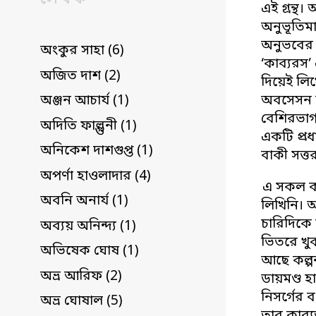
এই গ্রন্থ
অনুভূতিমা
অনুভবের ম
অংকুর সাহা (6)
‘কাব্যরস’
অজিত দাশ (2)
দিয়েই লিখ
অবসেসন হ
অঞ্জন আচার্য (1)
বেশিরভাগট
অদিতি ফাল্গুনী (1)
একটি প্রধ
অনিকেশ দাশগুপ্ত (1)
বাকী সত্ত
অপর্ণা হাওলাদার (4)
এ সকল কব
অবনি অনার্য (1)
লিখিনি। 
চারিদিকে 
অব্যয় অনিন্দ্য (1)
ভিতরে খুব
অভিষেক ঘোষ (1)
আছে কল্প
অভ্র আরিফ (2)
ডায়মণ্ড হ
নিসর্গের 
অভ্র ঘোষাল (5)