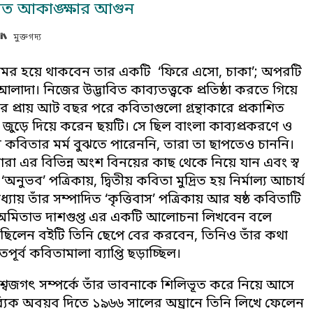
িত আকাঙ্ক্ষার আগুন
মুক্তগদ্য
নে অমর হয়ে থাকবেন তার একটি ‘ফিরে এসো, চাকা’; অপরটি
আলাদা। নিজের উদ্ভাবিত কাব্যতত্ত্বকে প্রতিষ্ঠা করতে গিয়ে
নার প্রায় আট বছর পরে কবিতাগুলো গ্রন্থাকারে প্রকাশিত
জুড়ে দিয়ে করেন ছয়টি। সে ছিল বাংলা কাব্যপ্রকরণে ও
কবিতার মর্ম বুঝতে পারেননি, তারা তা ছাপতেও চাননি।
ারা এর বিভিন্ন অংশ বিনয়ের কাছ থেকে নিয়ে যান এবং স্ব
নুভব’ পত্রিকায়, দ্বিতীয় কবিতা মুদ্রিত হয় নির্মাল্য আচার্য
ধ্যায় তাঁর সম্পাদিত ‘কৃত্তিবাস’ পত্রিকায় আর ষষ্ঠ কবিতাটি
ি অমিতাভ দাশগুপ্ত এর একটি আলোচনা লিখবেন বলে
 দিয়েছিলেন বইটি তিনি ছেপে বের করবেন, তিনিও তাঁর কথা
র্ব কবিতামালা ব্যাপ্তি ছড়াচ্ছিল।
িশ্বজগৎ সম্পর্কে তাঁর ভাবনাকে শিলিভূত করে নিয়ে আসে
কাব্যিক অবয়ব দিতে ১৯৬৬ সালের অঘ্রানে তিনি লিখে ফেলেন