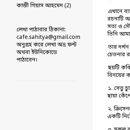
কাজী গিয়াস আহমেদ (2)
এখানে ব্য
রচনাটি আ
সত্য ও সৌ
লেখা পাঠাবার ঠিকানা:
তিনি আমাদ
cafe.sahitya@gmail.com
অনুগ্রহ করে লেখা অভ্র ফন্ট
তার দর্শন
অথবা ইউনিকোডে
চেতনার রঙ
পাঠাবেন।
ছয়টি কবি
বিনয়ের কব
১. সেতু 
ছায়া কেঁ
২. ক্রিস
একটি নিট
৩. সকল ব