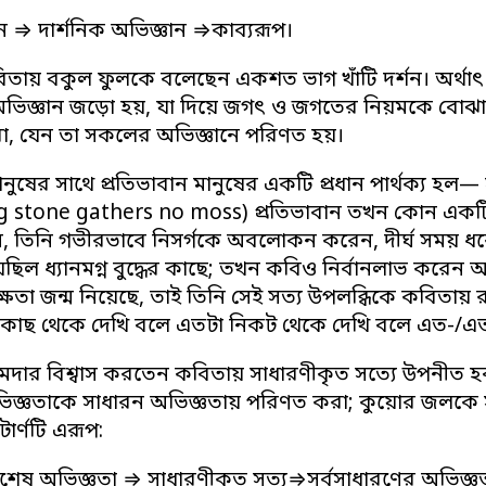
 দার্শনিক অভিজ্ঞান ⇒কাব্যরূপ।
িতায় বকুল ফুলকে বলেছেন একশত ভাগ খাঁটি দর্শন। অর্থ
 অভিজ্ঞান জড়ো হয়, যা দিয়ে জগৎ ও জগতের নিয়মকে বোঝা 
রা, যেন তা সকলের অভিজ্ঞানে পরিণত হয়।
নুষের সাথে প্রতিভাবান মানুষের একটি প্রধান পার্থক্য হল
ng stone gathers no moss) প্রতিভাবান তখন কোন একটি সুনি
ান, তিনি গভীরভাবে নিসর্গকে অবলোকন করেন, দীর্ঘ সময় 
ছিল ধ্যানমগ্ন বুদ্ধের কাছে; তখন কবিও নির্বানলাভ করেন 
ষতা জন্ম নিয়েছে, তাই তিনি সেই সত্য উপলব্ধিকে কবিতায় 
‘কাছ থেকে দেখি বলে এতটা নিকট থেকে দেখি বলে এত-/এত
মদার বিশ্বাস করতেন কবিতায় সাধারণীকৃত সত্যে উপনীত 
িজ্ঞতাকে সাধারন অভিজ্ঞতায় পরিণত করা; কুয়োর জলকে সমু
াটার্ণটি এরূপ:
 বিশেষ অভিজ্ঞতা ⇒ সাধারণীকৃত সত্য⇒সর্বসাধারণের অভিজ্ঞ