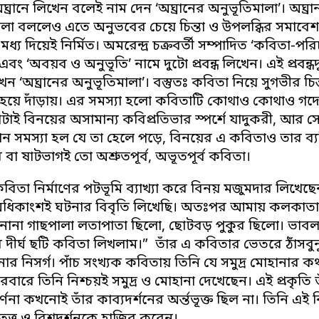
। অঘ্রানে লিখেন বলেই নাম দেন ‘অঘ্রানের অনুভূতিমালা’। অঘ
লা বললেও এতে অনুভবের চেয়ে চিন্তা ও উপলব্ধির সমাবেশই 
ধ্য দিয়েই নির্মিত। অমরেন্দ্র চক্রবর্তী সম্পাদিত ‘কবিতা-প
 এবং ‘অবয়ব ও অনুভূতি’ নামে দুটো প্রবন্ধ লিখেন। এই প্রবন্ধদ
েন ‘অঘ্রানের অনুভূতিমালা’। বস্তুতঃ কবিতা নিয়ে সুগভীর চিন্
য়ে দাঁড়ায়। এর সমস্যা হলো কবিতাটি কোথাও কোথাও গদ্যে
াই বিনয়ের অসামান্য কবিপ্রতিভার স্পর্শে যাদুকরী, আর সেখা
ান সমস্যা হল যে তা হেলে পড়ে, বিনয়ের এ কবিতাও তার ব্যতিক
র বা ষাটভাগই তো অশ্রুতপূর্ব, অভূতপূর্ব কবিতা।
িতা নির্মাণের পটভূমি ব্যাখ্যা করে বিনয় মজুমদার লিখে
অধিকাংশই ঘটনার বিবৃতি লিখেছি। অতঃপর আমায় কলকাতার 
নানা গাছপালা লতাপাতা ছিলো, ছোটবড় পুকুর ছিলো। ভাবলাম 
 দীর্ঘ ছটি কবিতা লিখলাম।” তাঁর এ কবিতার ভেতরে ঠাঁসবু
নার নিসর্গ। পাঁচ সংখ্যক কবিতায় তিনি যে সমুদ্র মোহানা
ারবারে তিনি নিশ্চয়ই সমুদ্র ও মোহানা দেখেছেন। এই প্রকৃত
বর্ণনা কখনোই তাঁর কাব্যদর্শনের অর্ন্তভূক্ত ছিল না। তিনি 