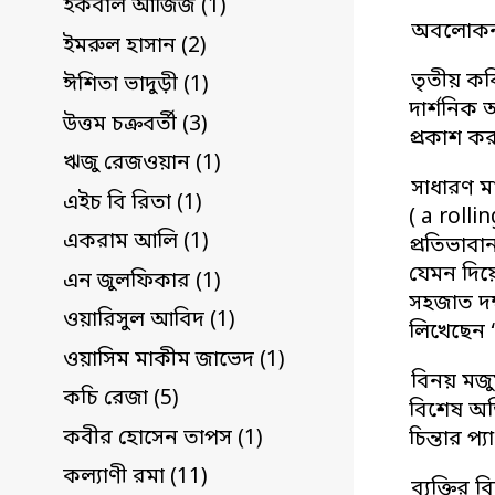
ইকবাল আজিজ (1)
অবলোকন ⇒
ইমরুল হাসান (2)
তৃতীয় কব
ঈশিতা ভাদুড়ী (1)
দার্শনিক
উত্তম চক্রবর্তী (3)
প্রকাশ ক
ঋজু রেজওয়ান (1)
সাধারণ মা
এইচ বি রিতা (1)
( a rolli
একরাম আলি (1)
প্রতিভাব
যেমন দিয়ে
এন জুলফিকার (1)
সহজাত দক্
ওয়ারিসুল আবিদ (1)
লিখেছেন 
ওয়াসিম মাকীম জাভেদ (1)
বিনয় মজু
কচি রেজা (5)
বিশেষ অভ
কবীর হোসেন তাপস (1)
চিন্তার প্য
কল্যাণী রমা (11)
ব্যক্তির