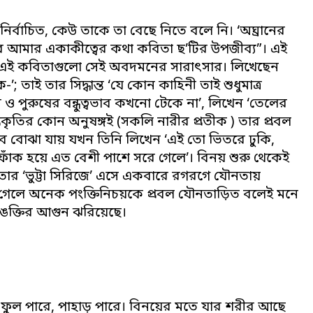
নির্বাচিত, কেউ তাকে তা বেছে নিতে বলে নি। ‘অঘ্রানের
সারে আমার একাকীত্বের কথা কবিতা ছ’টির উপজীব্য”। এই
ের, এই কবিতাগুলো সেই অবদমনের সারাৎসার। লিখেছেন
; তাই তার সিদ্ধান্ত ‘যে কোন কাহিনী তাই শুধুমাত্র
ও পুরুষের বন্ধুত্বভাব কখনো টেকে না’, লিখেন ‘তেলের
রকৃতির কোন অনুষঙ্গই (সকলি নারীর প্রতীক ) তার প্রবল
এসব বোঝা যায় যখন তিনি লিখেন ‘এই তো ভিতরে ঢুকি,
াঁক হয়ে এত বেশী পাশে সরে গেলে’। বিনয় শুরু থেকেই
তার ‘ভুট্টা সিরিজে’ এসে একবারে রগরগে যৌনতায়
ে গেলে অনেক পংক্তিনিচয়কে প্রবল যৌনতাড়িত বলেই মনে
ঙক্তির আগুন ঝরিয়েছে।
রে; ফুল পারে, পাহাড় পারে। বিনয়ের মতে যার শরীর আছে