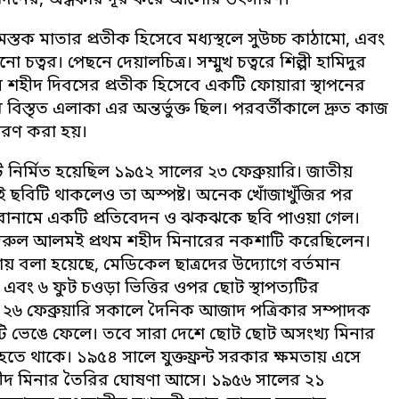
ন দিনের, অন্ধকার দূর করে আলোর উৎসারণ।
স্তক মাতার প্রতীক হিসেবে মধ্যস্থলে সুউচ্চ কাঠামো, এবং
ো চত্বর। পেছনে দেয়ালচিত্র। সম্মুখ চত্বরে শিল্পী হামিদুর
ঘন শহীদ দিবসের প্রতীক হিসেবে একটি ফোয়ারা স্থাপনের
িস্তৃত এলাকা এর অন্তর্ভুক্ত ছিল। পরবর্তীকালে দ্রুত কাজ
করণ করা হয়।
 নির্মিত হয়েছিল ১৯৫২ সালের ২৩ ফেব্রুয়ারি। জাতীয়
ই ছবিটি থাকলেও তা অস্পষ্ট। অনেক খোঁজাখুঁজির পর
ার’ শিরোনামে একটি প্রতিবেদন ও ঝকঝকে ছবি পাওয়া গেল।
দরুল আলমই প্রথম শহীদ মিনারের নকশাটি করেছিলেন।
লা হয়েছে, মেডিকেল ছাত্রদের উদ্যোগে বর্তমান
চু এবং ৬ ফুট চওড়া ভিত্তির ওপর ছোট স্থাপত্যটির
য়। ২৬ ফেব্রুয়ারি সকালে দৈনিক আজাদ পত্রিকার সম্পাদক
েটি ভেঙে ফেলে। তবে সারা দেশে ছোট ছোট অসংখ্য মিনার
তে থাকে। ১৯৫৪ সালে যুক্তফ্রন্ট সরকার ক্ষমতায় এসে
শহীদ মিনার তৈরির ঘোষণা আসে। ১৯৫৬ সালের ২১