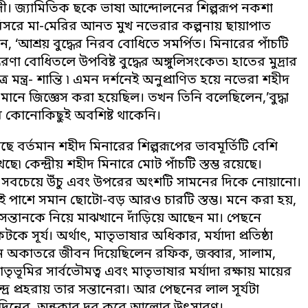
াদী। জ্যামিতিক ছকে ভাষা আন্দোলনের শিল্পরূপ নকশা
িসরে মা-মেরির আনত মুখ নভেরার কল্পনায় ছায়াপাত
 ‘আশ্রয় বুদ্ধের নিরব বোধিতে সমর্পিত। মিনারের পাঁচটি
রণা বোধিতলে উপবিষ্ট বুদ্ধের অঙ্গুলিসংকেত৷ হাতের মুদ্রার
 মন্ত্র- শান্তি ৷ এমন দর্শনেই অনুপ্রাণিত হয়ে নভেরা শহীদ
ানে জিজ্ঞেস করা হয়েছিল। তখন তিনি বলেছিলেন,’বুদ্ধা
া আর কোনোকিছুই অবশিষ্ট থাকেনি।
 বর্তমান শহীদ মিনারের শিল্পরূপের ভাবমূর্তিটি বেশি
ছে৷ কেন্দ্রীয় শহীদ মিনারে মোট পাঁচটি স্তম্ভ রয়েছে।
টি সবচেয়ে উঁচু এবং উপরের অংশটি সামনের দিকে নোয়ানো।
র দুই পাশে সমান ছোটো-বড় আরও চারটি স্তম্ভ। মনে করা হয়,
ার সন্তানকে নিয়ে মাঝখানে দাঁড়িয়ে আছেন মা। পেছনে
 সূর্য। অর্থাৎ, মাতৃভাষার অধিকার, মর্যাদা প্রতিষ্ঠা
 অকাতরে জীবন দিয়েছিলেন রফিক, জব্বার, সালাম,
ভূমির সার্বভৌমত্ব এবং মাতৃভাষার মর্যাদা রক্ষায় মায়ের
র প্রহরায় তার সন্তানেরা। আর পেছনের লাল সূর্যটা