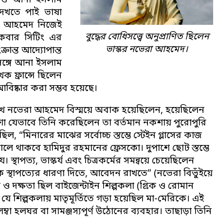
 কথাও আনা ইসলাম
দেখতে পাই ভাষা
েরা আহমেদ নিজেই
বুদ্ধের বোধিসত্ত্বে অনুপ্রাণিত ছিলেন
েকবার সিটিং এর
ভাস্কর নভেরা আহমেদ।
রান্ত আদ্যোপান্ত
রসঙ্গে আনা ইসলাম
 ফ্রান্সে ছিলেন
বিষ্কার করা সম্ভব হয়েছে।
েখে নভেরা আহমেদ বিস্ময়ে অবাক হয়েছিলেন, হয়েছিলেন
 যেভাবে তিনি করেছিলেন তা বর্তমান নকশায় পুরোপুরি
িল, “মিনারের মাঝের সর্বোচ্চ স্তম্ভে স্টেইন গ্লাসের কাজ
েয়ালে থাকবে হামিদুর রহমানের ফ্রেসকো। দুপাশে ছোট স্তম্ভে
 স্থাপত্য, ভাস্কর্য এবং চিত্রকর্মের সমন্বয়ে চেয়েছিলেন
র্গিক স্থাপত্যের ধারণা দিতে, আবেদন রাখতে” (নভেরা বিভুঁইয়ে
 ও দক্ষতা ছিল বাইজেন্টাইন শিল্পকলা (গ্রিক ও রোমান
, যে শিল্পকলায় মাতৃমূর্তিতে গড়া হয়েছিল মা-মেরিকে। এই
 লম্বা হলঘর বা সামঞ্জস্যপূর্ণ উঠোনের ব্যবহার। তাছাড়া তিনি