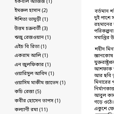
ইকবাল আজিজ (1)
ইমরুল হাসান (2)
বর্তমান শ
দুই পাশে স
ঈশিতা ভাদুড়ী (1)
রহমানের দ
উত্তম চক্রবর্তী (3)
পরিকল্পনা
ঋজু রেজওয়ান (1)
সমাপ্তির
এইচ বি রিতা (1)
শহীদ মিন
একরাম আলি (1)
জ্ঞানকোষ
যুক্তরাষ্
এন জুলফিকার (1)
আশফাক স্
ওয়ারিসুল আবিদ (1)
আর ছবি ত
মিনারের প
ওয়াসিম মাকীম জাভেদ (1)
নির্মাণকা
কচি রেজা (5)
আবুল কাল
কবীর হোসেন তাপস (1)
গড়ে ওঠে। 
একুশে ফে
কল্যাণী রমা (11)