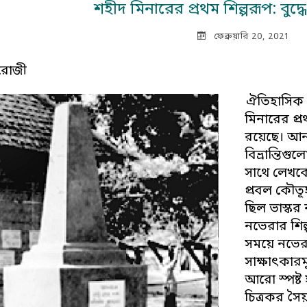
শহীদ মিনারের প্রথম শিল্পরূপ: বুদ
ফেব্রুয়ারি 20, 2021
 রোজী
ঐতিহাসিক ব
মিনারের প্র
রয়েছে। আনা 
বিভ্রান্তি
সাথে লেখকে
প্রবল কৌতূ
ছিল ভাস্কর
নভেরার শিল্
সময়ে নভেরা
সাক্ষাৎকারম
আরো স্পষ্ট 
চিত্রকর সৈ