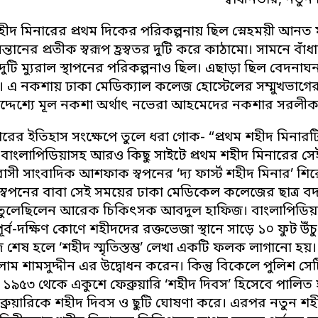
স্বাধীনতার, নতু
হীদ মিনারের প্রথম দিকের পরিকল্পনায় ছিল স্নেহময়ী আনত ম
ন্তানের প্রতীক স্বরূপ হ্রস্বতর দুটি করে কাঠামো। সামনে বাঁধান
ুটি ম্যুরাল স্থাপনের পরিকল্পনাও ছিল। এছাড়া ছিল বেদনা
। এ নকশায় ঢাকা মেডিক্যাল কলেজ হোস্টেলের সম্মুখভাগের ব
 উদ্দেশ্যে মূল নকশা অর্থাৎ নভেরা আহমেদের নকশার সরলী
ারের ইতিহাস সংক্ষেপে তুলে ধরা গোক- “প্রথম শহীদ মিনারটি
 বাংলাপিডিয়াসহ আরও কিছু সাইটে প্রথম শহীদ মিনারের সে
ট্রপ্রবাসী সাংবাদিক আশফাক স্বপনের ‘দ্য ফার্স্ট শহীদ মিন
বপনের বাবা সেই সময়ের ঢাকা মেডিকেল কলেজের ছাত্র ব
ুলেছিলেন আরেক চিকিৎসক আবদুল হাফিজ। বাংলাপিডিয়ায় ব
ূর্ব-দক্ষিণ কোণে শহীদদের রক্তভেজা স্থানে সাড়ে ১০ ফুট উঁ
জ শেষ হলে ‘শহীদ স্মৃতিস্তম্ভ’ লেখা একটি ফলক লাগানো হ
াম শামসুদ্দীন এর উদ্বোধন করেন। কিন্তু বিকেলে পুলিশ স
১৯৫৩ থেকে একুশে ফেব্রুয়ারি ‘শহীদ দিবস’ হিসেবে পালিত হ
ব্রুয়ারিকে শহীদ দিবস ও ছুটি ঘোষণা করে। এরপর নতুন 