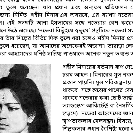
ং বৌদ্ধ ধর্মের বোধিসত্ত্বের প্রতি নভেরার দুর্বলতার
ে তুলে ধরেছেন। যার প্রধান এবং অন্যতম প্রতিফলন 
জন্য নির্মিত ‘শহীদ মিনার’এর অবয়বে, এর ব্যাখ্যা নভ
ন। এই প্রসঙ্গটি আনা ইসলামের সঙ্গে নভেরার বেশ কয়
উঠে এসেছে। ‘নভেরা বিভুঁইয়ে স্বভূমে’ গ্রন্থটিতে নভেরা সংক্
 তাঁর শিল্পের বিভিন্ন দিক তুলে ধরা হলেও শহীদ মিনার প্
ত তুলে ধরেছেন, যা আমাদের অনেকেরই অজানা। তাছাড়া লেখক
রা আহমেদের ঘনিষ্ঠ সান্নিধ্য পাওয়াতে অনেক নতুন তথ্যও আ
শহীদ মিনারের বর্তমান রূপ দ
চরম আহত । মিনারের মূল নকশা
প্রকাশ পায়নি। মূল পরিকল্পনায় ছ
থাকবে। সঙ্গে স্তম্ভের পাশের দ
থাকবে নভেরার করা ছোট ভার্স্কয।
ল্যান্ডস্কেপ আর্কিটেক্ট বা নৈস
স্বভূমে)। নভেরা আহমেদের জ্ঞান
স্থাপত্যকলার মেলবন্ধন) বিষয়ে
শিল্পকলার প্রধান বৈশিষ্ট্য হলো