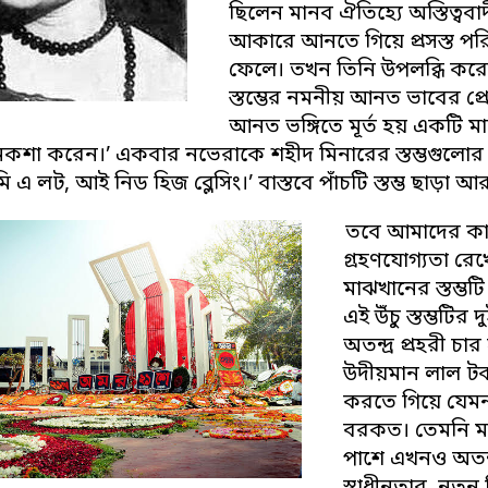
ছিলেন মানব ঐতিহ্যে অস্তিত্বব
আকারে আনতে গিয়ে প্রসস্ত পর
ফেলে। তখন তিনি উপলব্ধি করেন,
স্তম্ভের নমনীয় আনত ভাবের প্রে
আনত ভঙ্গিতে মূর্ত হয় একটি মাত্র
নকশা করেন।’ একবার নভেরাকে শহীদ মিনারের স্তম্ভগুলোর ম
ট মি এ লট, আই নিড হিজ ব্লেসিং।’ বাস্তবে পাঁচটি স্তম্ভ ছাড়
তবে আমাদের কাছে
গ্রহণযোগ্যতা রেখে
মাঝখানের স্তম্ভ
এই উঁচু স্তম্ভটি
অতন্দ্র প্রহরী চ
উদীয়মান লাল টকটকে
করতে গিয়ে যেমন
বরকত। তেমনি মাতৃ
পাশে এখনও অতন্দ্