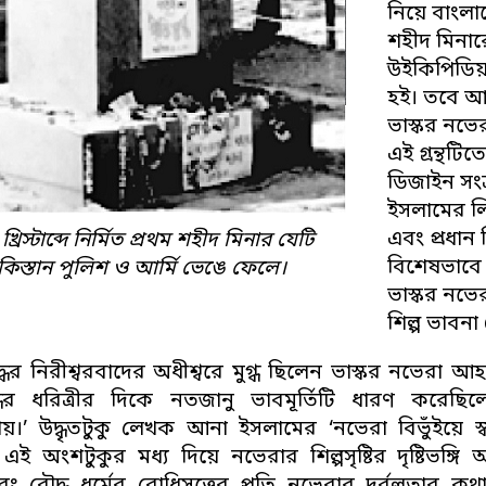
নিয়ে বাংলাদ
শহীদ মিনার
উইকিপিডিয়া
হই। তবে আনা
ভাস্কর নভে
এই গ্রন্থট
ডিজাইন সংক্
ইসলামের লিখ
এবং প্রধান 
্রিস্টাব্দে নির্মিত প্রথম শহীদ মিনার যেটি
বিশেষভাবে 
কিস্তান পুলিশ ও আর্মি ভেঙে ফেলে।
ভাস্কর নভের
শিল্প ভাবনা
ধের নিরীশ্বরবাদের অধীশ্বরে মুগ্ধ ছিলেন ভাস্কর নভেরা আহ
ধের ধরিত্রীর দিকে নতজানু ভাবমূর্তিটি ধারণ করেছ
ায়।’ উদ্ধৃতটুকু লেখক আনা ইসলামের ‘নভেরা বিভুঁইয়ে স্বভ
 এই অংশটুকুর মধ্য দিয়ে নভেরার শিল্পসৃষ্টির দৃষ্টিভঙ্গ