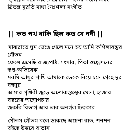
জ্বরগ্রাম ধরে তাই গেয়ে চলি শীতের গজল এবং
ত্রিভঙ্গ মূরতি মাখা নৈঃশব্দ্য সংগীত
|| কত পথ বাকি ছিল কত যে নদী ||
মাঝরাতে ঘুম ভেঙে গেলে মনে হয় আমি কপিলাবস্তুর
গৌতম
ফেলে এসেছি রাজ্যপাঠ, সংসার, পিতা শুদ্ধোদনের
স্বপ্ন-অভিষেক
মরমি আয়ুর পাখি আমাকে ডেকে নিয়ে চলে গেছে দূর
বহুদূর
আমার পৃথিবী জুড়ে অশোকস্তম্ভের মেলা, হাজার
বছরের অস্ত্রোপচার
জরুরি বিভাগ আর তার অনর্গল চিৎকার
গৌতম গৌতম বলে ডাকছে অচেনা রাত, শনশন
বইছে উত্তুরে বাতাস