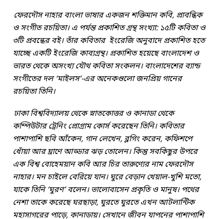
ফেরদৌস নাহার বাংলা ভাষার একজন শক্তিমান কবি, প্রাবন্ধিক
ও সংগীত রচয়িতা। এ পর্যন্ত প্রকাশিত গ্রন্থ সংখ্যা: ১৫টি কবিতা ও
৩টি প্রবন্ধের বই। তাঁর কবিতার ইংরেজি অনুবাদে প্রকাশিত হতে
যাচ্ছে একটি ইংরেজি কাব্যগ্রন্থ। প্রকাশিত হয়েছে বাংলাদেশ ও
ভারত থেকে অসংখ্য যৌথ কবিতা সংকলন। বাংলাদেশের ব্যান্ড
সংগীতের দল ‘মাইলস’-এর অনেকগুলো জনপ্রিয় গানের
রচয়িতা তিনি।
ঢাকা বিশ্ববিদ্যালয় থেকে স্নাতকোত্তর ও কানাডা থেকে
কম্পিউটার ট্রেনিং প্রোগ্রাম কোর্স করেছেন তিনি। কবিতার
পাশাপাশি ছবি আঁকেন, গান লেখেন, ব্লগিং করেন, কফিশপে
ধোঁয়া আর ঘ্রাণে আড্ডার ঝড় তোলেন। কিন্তু সবকিছুর উপরে
এক বিশ্ব বোহেময়ান কবি আর চির তারুণ্যের নাম ফেরদৌস
নাহার। মন চাইলে বেরিয়ে যান। ঘুরে বেড়ান খেয়াল-খুশি মতো,
যাকে তিনি ‘ঘুরণ’ বলেন। ভালোবাসেন প্রকৃতি ও মানুষ। পথের
নেশা তাকে করেছে ঘরছাড়া, ঘুরতে ঘুরতে এখন আটলান্টিক
মহাসাগরের পাড়ে, কানাডায়। সেখানে জীবন যাপনের পাশাপাশি