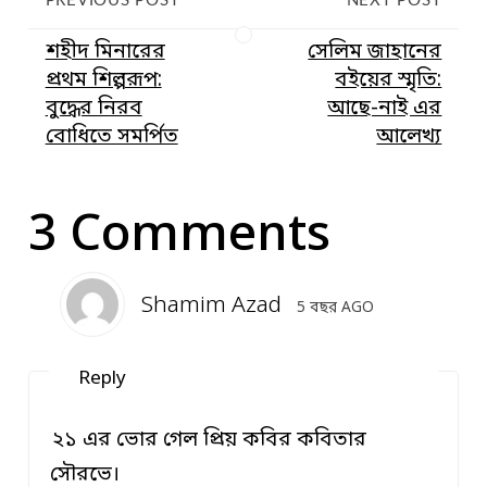
PREVIOUS POST
NEXT POST
শহীদ মিনারের
সেলিম জাহানের
প্রথম শিল্পরূপ:
বইয়ের স্মৃতি:
বুদ্ধের নিরব
আছে-নাই এর
বোধিতে সমর্পিত
আলেখ্য
3 Comments
Shamim Azad
5 বছর AGO
Reply
২১ এর ভোর গেল প্রিয় কবির কবিতার
সৌরভে।