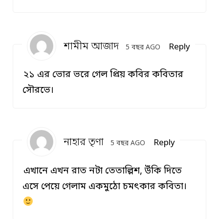
শামীম আজাদ
Reply
5 বছর AGO
২১ এর ভোর ভরে গেল প্রিয় কবির কবিতার
সৌরভে।
নাহার তৃণা
Reply
5 বছর AGO
এখানে এখন রাত নটা তেতাল্লিশ, উঁকি দিতে
এসে পেয়ে গেলাম একমুঠো চমৎকার কবিতা।