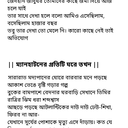
জেদহীন জাদুঘর তোমাদের কাছে জমা দিয়ে আজ
চলে যাই
তার সাথে দেখা হলে বলো আমিও এসেছিলাম,
বসেছিলাম হাজার বছর
তবু তার দেখা তো মেলে নি। কারো কাছে নেই তাই
অভিযোগ
|| ম্যানহাটনের প্রতিটি ঘরে তখন ||
সারারাত মদ্যপানের ঘোরে বারবার মনে পড়ছে
আকাশ ভেঙে বৃষ্টি গড়ার গল্প
বুকের বামপাশে বেদনার ঘরবাড়ি সেখানে তিমির
রাত্রির ঝিম ধরা শব্দশ্বাস
আছড়ে পড়ছে আটলান্টিকের দাউ দাউ ঢেউ-শিখা,
ফিরব না আর-
যেখানে সূর্যের পোশাকে মৃত্যু এসে দাঁড়ায়। কত যে