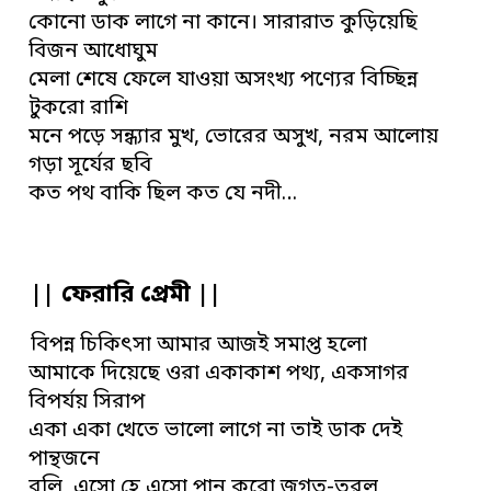
কোনো ডাক লাগে না কানে। সারারাত কুড়িয়েছি
বিজন আধোঘুম
মেলা শেষে ফেলে যাওয়া অসংখ্য পণ্যের বিচ্ছিন্ন
টুকরো রাশি
মনে পড়ে সন্ধ্যার মুখ, ভোরের অসুখ, নরম আলোয়
গড়া সূর্যের ছবি
কত পথ বাকি ছিল কত যে নদী…
|| ফেরারি প্রেমী ||
বিপন্ন চিকিৎসা আমার আজই সমাপ্ত হলো
আমাকে দিয়েছে ওরা একাকাশ পথ্য, একসাগর
বিপর্যয় সিরাপ
একা একা খেতে ভালো লাগে না তাই ডাক দেই
পান্থজনে
বলি, এসো হে এসো পান করো জগত-তরল