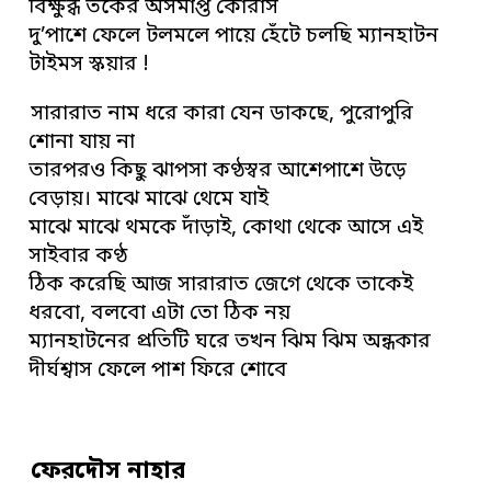
বিক্ষুব্ধ তর্কের অসমাপ্ত কোরাস
দু’পাশে ফেলে টলমলে পায়ে হেঁটে চলছি ম্যানহাটন
টাইমস স্কয়ার !
সারারাত নাম ধরে কারা যেন ডাকছে, পুরোপুরি
শোনা যায় না
তারপরও কিছু ঝাপসা কণ্ঠস্বর আশেপাশে উড়ে
বেড়ায়। মাঝে মাঝে থেমে যাই
মাঝে মাঝে থমকে দাঁড়াই, কোথা থেকে আসে এই
সাইবার কণ্ঠ
ঠিক করেছি আজ সারারাত জেগে থেকে তাকেই
ধরবো, বলবো এটা তো ঠিক নয়
ম্যানহাটনের প্রতিটি ঘরে তখন ঝিম ঝিম অন্ধকার
দীর্ঘশ্বাস ফেলে পাশ ফিরে শোবে
ফেরদৌস নাহার