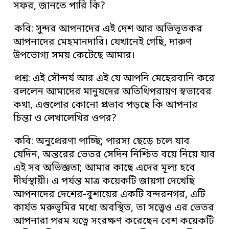
সফর, জানতে পারি কি?
কবি: সুন্দর আপনাদের এই দেশ আর অভিভূতকর
আপনাদের মেহমানদারি। যেখানেই গেছি, দারুণ
উপভোগ্য সময় কেটেছে আমার।
প্রশ্ন: এই সৌন্দর্য আর এই যে আপনি মেহেরবানি করে
বললেন আমাদের মানুষদের অতিথিপরায়ণ স্বভাবের
কথা, এগুলোর কোনো প্রভাব পড়ছে কি আপনার
চিন্তা ও লেখালেখির ওপর?
কবি: অনুপ্রেরণা পাচ্ছি; পারস্য ছেড়ে চলে যাব
যেদিন, অন্তরের ভেতর সেদিন নিশ্চিত বয়ে নিয়ে যাব
এই সব অভিজ্ঞতা; আমার কাছে এদের মূল্য হবে
দীর্ঘস্থায়ী। এ পর্যন্ত মাত্র কয়েকটি জায়গা দেখেছি
আপনাদের দেশের-বুশায়ের একটি বন্দরনগর, এটি
কার্যত মরুভূমির মধ্যে অবস্থিত, তা সত্ত্বেও এর ভেতর
আপনারা পরম যত্নে সংরক্ষণ করেছেন বেশ কয়েকটি