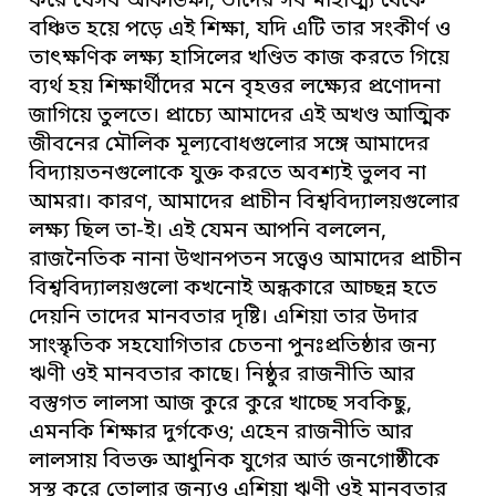
করে যেসব আকাঙ্ক্ষা, তাদের সব মাহাত্ম্য থেকে
বঞ্চিত হয়ে পড়ে এই শিক্ষা, যদি এটি তার সংকীর্ণ ও
তাৎক্ষণিক লক্ষ্য হাসিলের খণ্ডিত কাজ করতে গিয়ে
ব্যর্থ হয় শিক্ষার্থীদের মনে বৃহত্তর লক্ষ্যের প্রণোদনা
জাগিয়ে তুলতে। প্রাচ্যে আমাদের এই অখণ্ড আত্মিক
জীবনের মৌলিক মূল্যবোধগুলোর সঙ্গে আমাদের
বিদ্যায়তনগুলোকে যুক্ত করতে অবশ্যই ভুলব না
আমরা। কারণ, আমাদের প্রাচীন বিশ্ববিদ্যালয়গুলোর
লক্ষ্য ছিল তা-ই। এই যেমন আপনি বললেন,
রাজনৈতিক নানা উত্থানপতন সত্ত্বেও আমাদের প্রাচীন
বিশ্ববিদ্যালয়গুলো কখনোই অন্ধকারে আচ্ছন্ন হতে
দেয়নি তাদের মানবতার দৃষ্টি। এশিয়া তার উদার
সাংস্কৃতিক সহযোগিতার চেতনা পুনঃপ্রতিষ্ঠার জন্য
ঋণী ওই মানবতার কাছে। নিষ্ঠুর রাজনীতি আর
বস্তুগত লালসা আজ কুরে কুরে খাচ্ছে সবকিছু,
এমনকি শিক্ষার দুর্গকেও; এহেন রাজনীতি আর
লালসায় বিভক্ত আধুনিক যুগের আর্ত জনগোষ্ঠীকে
সুস্থ করে তোলার জন্যও এশিয়া ঋণী ওই মানবতার