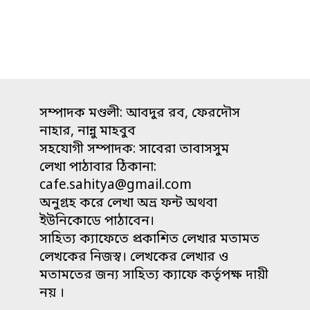
সম্পাদক মণ্ডলী: আবদুর রব, ফেরদৌস
নাহার, নান্নু মাহবুব
সহযোগী সম্পাদক: সাবেরা তাবাসসুম
লেখা পাঠাবার ঠিকানা:
cafe.sahitya@gmail.com
অনুগ্রহ করে লেখা অভ্র ফন্ট অথবা
ইউনিকোডে পাঠাবেন।
সাহিত্য ক্যাফেতে প্রকাশিত লেখার মতামত
লেখকের নিজস্ব। লেখকের লেখার ও
মতামতের জন্য সাহিত্য ক্যাফে কর্তৃপক্ষ দায়ী
নয় ।