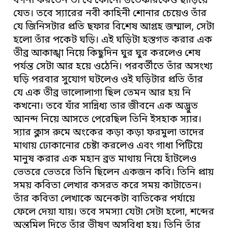
বর্ণনা করতেন তা যে কোনো ডভেঞ্চারকেও ছাড়িয়ে
যেত। তবে স্যারের নবী কাহিনী শোনার চেয়েও তাঁর
যে জিনিসটার প্রতি ছফার বিশেষ আগ্রহ জম্মাল, সেটা
হলো তাঁর পকেট ঘড়ি। এই ঘড়িটা হস্তগত করার এক
তীব্র আকাঙ্খা নিয়ে কিছুদিন ঘুর ঘুর করলেও শেষ
পর্যন্ত সেটা আর হয়ে ওঠেনি। পরবর্তীতে তাঁর অসংখ্য
ঘড়ি পরবার সুযোগ ঘটলেও ওই ঘড়িটার প্রতি তাঁর
যে এক তীব্র ভালোলাগা ছিল তেমন আর হয় নি
কখনো। তবে যাঁর সান্নিধ্য তার জীবনে এক অদ্ভুত
আনন্দ নিয়ে আসতে পেরেছিল তিনি ইসহাক স্যার।
স্যার ক্লাস রুমে অংকের কড়া কড়া ফরমুলা তাদের
মাথায় ঢোকানোর চেষ্টা করলেও এবং গাধা পিটিয়ে
মানুষ করার এক মহান ব্রত মাথায় নিয়ে হাঁটলেও
ভেতরে ভেতরে তিনি ছিলেন একজন কবি। তিনি প্রায়
সময় কবিতা লেখার কসরত করে সময় কাটাতেন।
তাঁর কবিতা লেখাকে অনেকটা বাতিকের পর্যায়ে
ফেলে দেয়া যায়। তবে সমস্যা যেটা সেটা হলো, শব্দের
অন্তমিল দিতে তাঁর ভীষণ অসুবিধা হয়। তিনি তাঁর