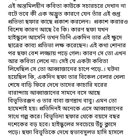
এই অন্তমিলহীন কবিতা কাউকে সচারচরে দেখান না
বটে তবে কী এক অদ্ভুত কারণে যেন তাঁর এই গুপ্ত
প্রতিভা ছফার কাছে প্রকাশ করলেন। প্রকাশ করারও
বিশেষ কারণ আছে বৈ কি। কারণ ছফা যখন
হাইস্কুলে আসেনি তখন তিনি একদিন তার এই ক্ষুদে
ছাত্রের কাব্য প্রতিভা লক্ষ করেছেন। এই কথা শোনার
পর ছফা বেশ লজ্জায় পড়ে গেল। কারণ সে তো এখন
আর কবিতা লেখে না। সেই যে একটা কবিতা
লিখেছিল সে তো আব্বাজানের চাপে পড়ে..। ঘটনা
হয়েছিল কি, একদিন ছফা তার বিকেল বেলার খেলা
শেষে বাড়ি ফিরে দেখে তাদের কাচারি ঘরের
বারান্দায় আব্বাজানের সামনে বসে আছে
বিভূতিরঞ্জন ও তার বাবা জগন্নাথ বাবু। এমন তো
হামেশাই হয়। প্রতিদিনই অনেকে এসে আব্বাজানের
সাথে গল্প করে। বিভূতিদা ছফার থেকে বয়সে বছর
দশেকের বড় হবে। হাইস্কুলের সবচেয়ে উঁচু ক্লাসে
পড়ে। ছফা বিভূতিকে দেখে স্বভাবসুলভ হাসি হাসলে