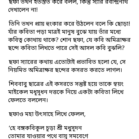
ছফা তখন ইতস্তত করে বলল, কিন্তু স্যার রবীন্দ্রনাথ
দেখালেন না!
তিনি তখন প্রায় হুংকার করে উঠলেন বলে কি ছোড়া!
যাঁর কবিতা পড়া মাত্রই মানুষ বুঝে যায় তাঁর মধ্যে
কবিত্ব কোথায় থাকে? শোন ছফা, যে কবি অমিত্রাক্ষর
ছন্দে কবিতা লিখতে পারে সেই আসল কবি বুঝলি?
ছফা স্যারের কথায় এতোটাই প্রভাবিত হলো যে, সে
নিয়মিত অমিত্রাক্ষর ছন্দের কসরত করতে লাগল।
শিববাবু ছাত্রের এই কসরতে সন্তুষ্ট হয়ে তাকে স্বয়ং
মাইকেল মধূসূধন দত্তকে নিয়ে একটা কবিতা লিখে
ফেলতে বললেন।
ছফাও মহা উৎসাহে লিখে ফেলল,
‘হে বঙ্গকবিকূল চূড়া শ্রী মধুসূদন
তোমার যাওয়ার পথে বায়ু সমবেগে