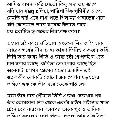
আমিও বাসনা করি যেতে। কিন্তু সদা ভয় জাগে
যদি যায় সঙ্কল্প টলিয়া, পারিপার্শ্বিক পৃথিবীর চাপে,
যেমতি নদী এসে বাধা পড়ে শিলাময় পাহাড়ের ধারে
যদি কোনমতে তারে বারেক টলাতে নারে–
হয় প্রবাহিত ভূ-গর্ভের নিরপেক্ষ স্তরে।’
ছফার এই কাব্য প্রতিভায় অংকের শিক্ষক ইসহাক
স্যারের গর্বের সীমা নেই। কারণ তিনিও একজন কবি।
তিনি তার কাব্য প্রীতি ও কাব্য চর্চা গোপনই রাখতে
চান সবার কাছে। কবিতা লেখা তার কাছে ছিল
অনেকটা গোপন প্রেমের মতো। একদিন এই
গুরুগম্ভীর লোকটি কোনো এক গোপন ষড়যন্ত্রের
ভঙ্গিতে ছফাকে তাঁর ঘরে ডেকে পাঠালেন।
ছফা তাঁর ঘরে পৌঁছলে তিনি একথা সেকথার পর
তাঁর তোষকের নিচ থেকে একটা ঢাউস সাইজের খাতা
টেনে বের করলেন। তারপর তাকে খুব স্বাভাবিক
ভঙ্গিতে বললেন, দেখ, পড়– এগুলো আমার কবিতা।