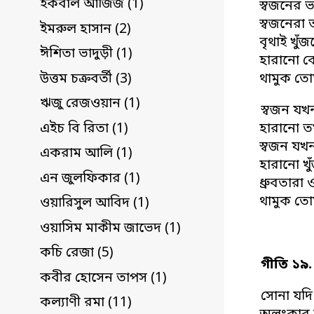
ইকবাল আজিজ (1)
স্বজনের 
স্বজনেরা 
ইমরুল হাসান (2)
বৃথাই খুঁ
ঈশিতা ভাদুড়ী (1)
হারানো ক
উত্তম চক্রবর্তী (3)
থামুক তো
ঋজু রেজওয়ান (1)
স্বজন যখ
এইচ বি রিতা (1)
হারানো তখ
স্বজন যখন
একরাম আলি (1)
হারানো খু
এন জুলফিকার (1)
ধ্রুবতারা
থামুক তো
ওয়ারিসুল আবিদ (1)
ওয়াসিম মাকীম জাভেদ (1)
কচি রেজা (5)
গীতি ১৯.
কবীর হোসেন তাপস (1)
সোনা যদ
কল্যাণী রমা (11)