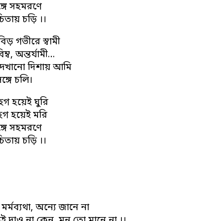
্গে সহমরণে
িতায় চড়ি ।।
িড় গভীরে স্বামী
্ব, অন্তর্যামী…
েখানো দিশায় আমি
্গে চলি।
গ হয়েই ঘুরি
গ হয়েই মরি
্গে সহমরণে
িতায় চড়ি ।।
 মর্মব্যথা, অন্যে জানে না
ই দাও না কেন, মন তো মানে না ।।