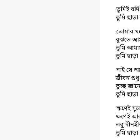
তুমিই যদ
তুমি ছাড়
তোমার মন
বুঝতে আম
তুমি আম
তুমি ছাড়
নাই যে আ
জীবন শুধ
তুচ্ছ জ্
তুমি ছাড়
ক্ষণেই সু
ক্ষণেই আ
তবু দীনহ
তুমি ছাড়