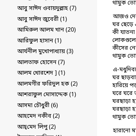
থামুক তো
আবু সাঈদ ওবায়দুল্লাহ (7)
আজও দেশ
আবু সাঈদ জুবেরী (1)
ঘর ছেড়ে 
আমিরুল আলম খান (20)
কী যাতনা
লোকগুলো
আরিফুল হাসান (1)
কীসের নেশ
আর্যনীল মুখোপাধ্যায় (3)
থামুক তো
আলতাফ হোসেন (7)
এ-মধুদিব
আলম খোরশেদ ] (1)
ঘর ছাড়বা
আলমগীর ফরিদুল হক (2)
হারিয়ে প
ঘরে ঘরে 
আশরাফুল মোসাদ্দেক (1)
ঘরছাড়া হা
আসমা চৌধুরী (6)
ঘরছাড়া হ
আহমেদ নকীব (2)
থামুক তো
আহ্‌মেদ লিপু (2)
হারানো ম