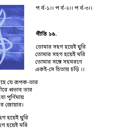
প র্ব-১
।।
প র্ব-২।।
প র্ব-৩।।
গীতি ১৬.
তোমার সহগ হয়েই ঘুরি
তোমার সহগ হয়েই মরি
তোমার সঙ্গে সহমরণে
একই-সে চিতায় চড়ি ।।
হে যে রূপক-ভার
রে প্রভাব তার
া পূর্ণিমায়
োর জোয়ার।
গ হয়েই ঘুরি
গ হয়েই মরি