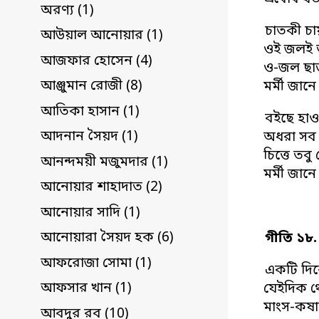
অরণ্য (1)
চাতকী চায়
আউয়াল আনোয়ার (1)
ওই জলই ত
আজফার হোসেন (4)
ও-জল ছাড়
আঞ্জুমান রোজী (8)
মর্মী জানে
আতিকা হাসান (1)
বইছে হাওয়
আদনান সৈয়দ (1)
অধরা সব দ
চিত্তে তব
আনন্দময়ী মজুমদার (1)
মর্মী জানে
আনোয়ার শাহাদাত (2)
আনোয়ার সাদি (1)
আনোয়ারা সৈয়দ হক (6)
গীতি ১৮.
আফরোজা সোমা (1)
একটি দিক
আফসার খান (1)
যেইদিক থ
মাংস-কষা
আবদুর রব (10)