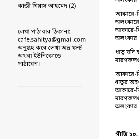
অলংকার হ
কাজী গিয়াস আহমেদ (2)
আকারে-ব
অলংকারে
আকারে-বি
লেখা পাঠাবার ঠিকানা:
অলংকার হ
cafe.sahitya@gmail.com
অনুগ্রহ করে লেখা অভ্র ফন্ট
ধাতু যদি
অথবা ইউনিকোডে
মারণকলগু
পাঠাবেন।
আকারে-ব
ধাতুর অহ
আকারে-বি
মারণকলগু
অলংকার হ
গীতি ২০.