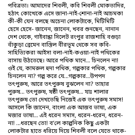
পবিত্রতা। আমাদের শিবলী, কবি শিবলী মোকতাদির,
হঠাৎ কোত্থেকে এসে জানা-নাই-শোনা-নাই আচমকা
কী-কী যেন বলছে অচেনা লোকটাকে, মিটিমিটি
হেসে হেসে- জানেন, জানেন, খবর শুনছেন, নানান
দেশ থেকে, গাইবান্ধা সিলেট রংপুর
রাজশাহি
বগুড়া
বাঁকুড়া ব্রেমেন বাস্তিল বীরভূম থেকে সব কবি-
সাহিত্যিকরা আইসা বলা-নাই-কওয়া-নাই পথিকের
বাসায় উঠতেছে। আরে পথিক মানে… চিনলেন না!
ওই যে, কামরুল হুদা পথিক, গল্পকার পথিক, গল্পকার
চিনলেন না? গল্প করে যে…গল্পকার…উপপদ
তৎপুরুষ, আরে তৎপুরুষ বুঝলেন না? তাহার
পুরুষ… তৎপুরুষ, ষষ্ঠী তৎপুরুষ… যাঃ শালার
তৎপুরুষ তো দেখতেছি নিজেই এক তৎপুরুষ সমাস!
আসলে কি জানেন, বাংলা এক আজব ভাষা, এক
মজার ভাষা… এই ধরেন সমাস, ধরেন-ধরেন, ধরেন-
না! …ধরছেন তো! ব’লে কাল্পনিক কিছু একটা
লোকটার হাতে ধরিয়ে দিয়ে শিবলী বলে যেতে থাকে-