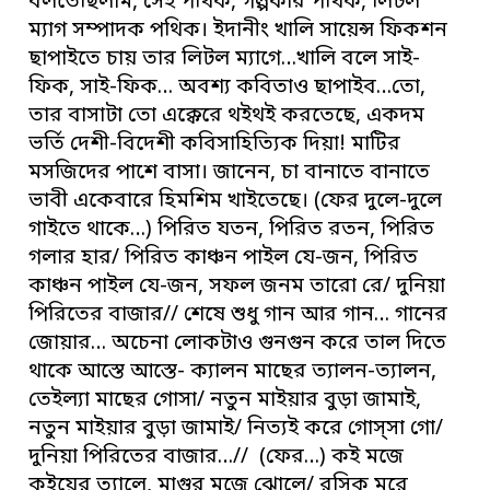
বলতেছিলাম, সেই পথিক, গল্পকার পথিক, লিটল
ম্যাগ সম্পাদক পথিক। ইদানীং খালি সায়েন্স ফিকশন
ছাপাইতে চায় তার লিটল ম্যাগে…খালি বলে সাই-
ফিক, সাই-ফিক… অবশ্য কবিতাও ছাপাইব…তো,
তার বাসাটা তো এক্কেরে থইথই করতেছে, একদম
ভর্তি দেশী-বিদেশী কবিসাহিত্যিক দিয়া! মাটির
মসজিদের পাশে বাসা। জানেন, চা বানাতে বানাতে
ভাবী একেবারে হিমশিম খাইতেছে। (ফের দুলে-দুলে
গাইতে থাকে…) পিরিত যতন, পিরিত রতন, পিরিত
গলার হার/ পিরিত কাঞ্চন পাইল যে-জন, পিরিত
কাঞ্চন পাইল যে-জন, সফল জনম তারো রে/ দুনিয়া
পিরিতের বাজার// শেষে শুধু গান আর গান… গানের
জোয়ার… অচেনা লোকটাও গুনগুন করে তাল দিতে
থাকে আস্তে আস্তে- ক্যালন মাছের ত্যালন-ত্যালন,
তেইল্যা মাছের গোসা/ নতুন মাইয়ার বুড়া জামাই,
নতুন মাইয়ার বুড়া জামাই/ নিত্যই করে গোস্সা গো/
দুনিয়া পিরিতের বাজার…// (ফের…) কই মজে
কইয়ের ত্যালে, মাগুর মজে ঝোলে/ রসিক মরে