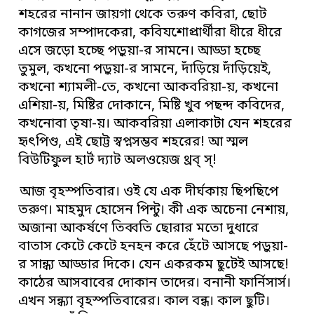
শহরের নানান জায়গা থেকে তরুণ কবিরা, ছোট
কাগজের সম্পাদকেরা, কবিযশোপ্রার্থীরা ধীরে ধীরে
এসে জড়ো হচ্ছে পড়ুয়া-র সামনে। আড্ডা হচ্ছে
তুমুল, কখনো পড়ুয়া-র সামনে, দাঁড়িয়ে দাঁড়িয়েই,
কখনো শ্যামলী-তে, কখনো আকবরিয়া-য়, কখনো
এশিয়া-য়, মিষ্টির দোকানে, মিষ্টি খুব পছন্দ কবিদের,
কখনোবা তৃষা-য়। আকবরিয়া এলাকাটা যেন শহরের
হৃৎপিণ্ড, এই ছোট্ট স্বপ্নসম্ভব শহরের! আ স্মল
বিউটিফুল হার্ট দ্যাট অলওয়েজ থ্রব্ স্!
আজ বৃহস্পতিবার। ওই যে এক দীর্ঘকায় ছিপছিপে
তরুণ। মাহমুদ হোসেন পিন্টু। কী এক অচেনা নেশায়,
অজানা আকর্ষণে তিব্বতি ছোরার মতো দুধারে
বাতাস কেটে কেটে হনহন করে হেঁটে আসছে পড়ুয়া-
র সান্ধ্য আড্ডার দিকে। যেন একরকম ছুটেই আসছে!
কাঠের আসবাবের দোকান তাদের। বনানী ফার্নিসার্স।
এখন সন্ধ্যা বৃহস্পতিবারের। কাল বন্ধ। কাল ছুটি।