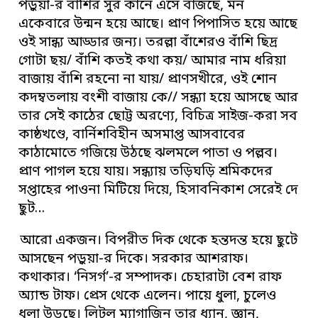
পড়ুয়া-র বাঁশির সুর কানে এসে বাজছে, মন
একেবারে উন্মন হয়ে আছে। প্রাণ পিপাসিত হয়ে আছে
ওই সান্ধ্য আড্ডার জন্য। তরল্লা বাঁশেরও বাঁশি ছিদ্র
গোটা ছয়/ বাঁশি কতই কথা কয়/ আমার নাম ধরিয়া
বাজায় বাঁশি রহনো না যায়/ প্রাণসখীরে, ওই শোন
কদম্বতলায় বংশী বাজায় কে// সন্ধ্যা হয়ে আসছে আর
তার সেই কাঠের ছোট্ট অরণ্যে, বিচিত্র সাইজ-করা সব
কাষ্ঠখণ্ডে, বার্নিশবিহীন অসমাপ্ত আসবাবের
কাঠামোতে গজিয়ে উঠছে ঝলমলে পাতা ও পল্লব।
প্রাণ পাগল হয়ে যায়। সন্ধ্যায় তড়িঘড়ি শ্রমিকদের
সপ্তাহের পাওনা মিটিয়ে দিয়ে, হিসাবনিকাশ সেরেই দে
ছুট…
আরো একজন। বিপরীত দিক থেকে হন্তদন্ত হয়ে ছুটে
আসছেন পড়ুয়া-র দিকে। সরকার আশরাফ।
কথাকার। ‘নিসর্গ’-র সম্পাদক। চেহারাটা বেশ রাফ
অ্যান্ড টাফ। প্রেস থেকে এলেন। পায়ে ধুলা, চুলেও
ধুলা উড়ছে। লিটল ম্যাগাজিন তার ধ্যান, জ্ঞান,