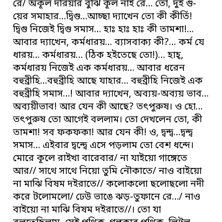
রে/ অকূল দরিয়ার বুঝি কূল নাই রে… তো, দুই গু-
য়ের সমাহার…দ্বিগু…আচ্ছা দ্যাখেন তো কী কীর্তি!
দ্বিগু নিজেই দ্বিগু সমাস… হাঃ হাঃ হাঃ কী তামশা!…
আবার দ্যাখেন, কর্মধারয়… ব্যাসবাক্য কী?… কর্ম যে
ধারয়… কর্মধারয়… (ঠিক হইতেছে তো!)… হাহ্,
কর্মধারয় নিজেই এক কর্মধারয়… আবার ধরেন
বহুব্রীহি…বহুব্রীহি আছে যাহার… বহুব্রীহি নিজেই এক
বহুব্রীহি সমাস…! আবার দ্যাখেন, অব্যয়-অব্যয় ভাব…
অব্যয়ীভাব! আর যেন কী আছে? তৎপুরুষ। ও হো…
তৎপুরুষ তো আগেই বললাম। তো দেখলেন তো, কী
তামশা! সব ফকফকা! আর যেন কী! ও, দ্বন্দ্ব…দ্বন্দ্ব
সমাস… এইবার দ্বন্দ্বে এসে পড়লাম তো বেশ ধন্দে।
মোরে কূলে রাইখা বারেবার/ না যাইয়ো গাঙ্গেতে
আর// সাথে সাথে নিয়ো তুমি নৌকাতে/ নাও বাইয়ো
না মাঝি বিষম দইরাতে// কলোকলো ছলোছলো নদী
করে টলোমলো/ ঢেউ ভাঙে ঝড়-তুফানে রে…/ নাও
বাইয়ো না মাঝি বিষম দইরাতে//। তো যা