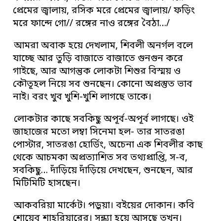
প্রেমের জ্বালায়, রসিক মরে প্রেমের জ্বালায়/ ফড়িং
মরে ফান্দে গো// রঙ্গের নাও রঙ্গের বৈঠা…/
আমরা অবাক হয়ে দেখলাম, শিবলী অনর্গল বলে
যাচ্ছে আর তুড়ি বাজাতে বাজাতে গুনগুন করে
গাইছে, আর আগন্তুক লোকটা শিশুর বিস্ময় ও
কৌতূহল নিয়ে সব শুনছেন। কোনো অপ্রস্তুত ভাব
নাই। বরং খুব খুশি-খুশি লাগছে তাকে।
লোকটার কাছে সবকিছু অপূর্ব-অপূর্ব লাগছে। ওই
জাহাজের মতো লম্বা সিনেমা হল- তার সাতরঙা
পোস্টার, সাতরঙা হোর্ডিং, অচেনা এক শিবলীর কাছ
থেকে আচমকা অপ্রত্যাশিত সব তথ্যপ্রাপ্তি, স-ব,
সবকিছু… দাঁড়িয়ে দাঁড়িয়ে দেখছেন, শুনছেন, আর
মিটিমিটি হাসছেন।
আকবরিয়া মার্কেট। পড়ুয়া। বইয়ের দোকান। কবি
শোয়েব শাহরিয়ারের। সন্ধ্যা হয়ে আসছে তখন।