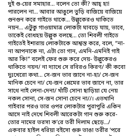
দুই গু-য়ের সমাহার… বলেন তো কী? আহ্ হা!
পারলেন না… আবার আঙুলে তুড়ি বাজিয়ে বাজিয়ে
গুনগুন করে গাইতে থাকে… উল্লুকেরও থাকিতে
নয়ন… এটুকু গাওয়ামাত্র লোকটা ঘাবড়ে যায়, ভাবে,
তাকেই বোধহয় উল্লুক বলছে… তো শিবলী গাইতে
গাইতেই ইশারায় লোকটাকে আশ্বস্ত করে, বলে, “না-
না আপনাকে না, এটা তো গান, এমনি-এমনিই গাই
আর কি!” বলেই ফের শুরু করে দেয়- উল্লুকেরও
থাকিতে নয়ন/ না দ্যাখে সে রবিরও কিরণ/ কী কবো
দুঃখেরো কথা… সে-জন ভাব জানে না-হা/ সে-জন
মানিক চেনে না/ যে-জন প্রেমের ভাব জানে না, তার
সাথে নাই লেনা-দেনা/ খাঁটি সোনা ছাড়িয়া যে নেয়
নকল সোনা, সে-জন সোনা চেনে না//। এতখানি
গাইবার পরও তার ওপর লোকটার পুরাপুরি একিন
আসে নাই দেখে শিবলী আরেকটা গান শুরু করে-
তোর নামের ভরসা ক’রে তরী
দিলাম ছেড়ে…/
একবার হাইল ধরিয়া বইসো গুরু ভাঙা তরীর ’পরে