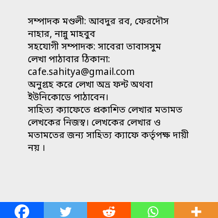
সম্পাদক মণ্ডলী: আবদুর রব, ফেরদৌস
নাহার, নান্নু মাহবুব
সহযোগী সম্পাদক: সাবেরা তাবাসসুম
লেখা পাঠাবার ঠিকানা:
cafe.sahitya@gmail.com
অনুগ্রহ করে লেখা অভ্র ফন্ট অথবা
ইউনিকোডে পাঠাবেন।
সাহিত্য ক্যাফেতে প্রকাশিত লেখার মতামত
লেখকের নিজস্ব। লেখকের লেখার ও
মতামতের জন্য সাহিত্য ক্যাফে কর্তৃপক্ষ দায়ী
নয় ।