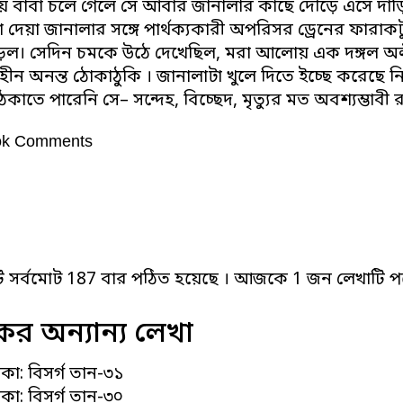
য়ে বাবা চলে গেলে সে আবার জানালার কাছে দৌড়ে এসে দাঁড়
দা দেয়া জানালার সঙ্গে পার্থক্যকারী অপরিসর ড্রেনের ফারাক
ড়ল। সেদিন চমকে উঠে দেখেছিল, মরা আলোয় এক দঙ্গল অলী
হীন অনন্ত ঠোকাঠুকি । জানালাটা খুলে দিতে ইচ্ছে করেছে 
েকাতে পারেনি সে– সন্দেহ, বিচ্ছেদ, মৃত্যুর মত অবশ্যম্ভ
ok Comments
ি সর্বমোট 187 বার পঠিত হয়েছে । আজকে 1 জন লেখাটি পড
র অন্যান্য লেখা
কা: বিসর্গ তান-৩১
কা: বিসর্গ তান-৩০