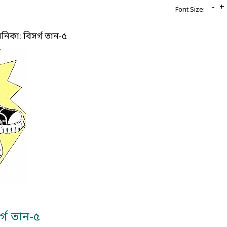
-
+
Font Size:
নিকা: বিসর্গ তান-৫
র্গ তান-৫