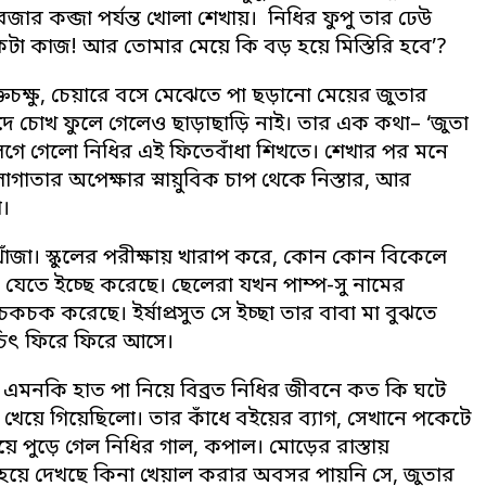
রজার কব্জা পর্যন্ত খোলা শেখায়। নিধির ফুপু তার ঢেউ
একটা কাজ! আর তোমার মেয়ে কি বড় হয়ে মিস্তিরি হবে’?
্তচক্ষু, চেয়ারে বসে মেঝেতে পা ছড়ানো মেয়ের জুতার
ঁদে চোখ ফুলে গেলেও ছাড়াছাড়ি নাই। তার এক কথা– ‘জুতা
ে গেলো নিধির এই ফিতেবাঁধা শিখতে। শেখার পর মনে
গাতার অপেক্ষার স্নায়ুবিক চাপ থেকে নিস্তার, আর
া।
োঁজা। স্কুলের পরীক্ষায় খারাপ করে, কোন কোন বিকেলে
যেতে ইচ্ছে করেছে। ছেলেরা যখন পাম্প-সু নামের
ক করেছে। ইর্ষাপ্রসুত সে ইচ্ছা তার বাবা মা বুঝতে
চিৎ ফিরে ফিরে আসে।
নকি হাত পা নিয়ে বিব্রত নিধির জীবনে কত কি ঘটে
কা খেয়ে গিয়েছিলো। তার কাঁধে বইয়ের ব্যাগ, সেখানে পকেটে
ে পুড়ে গেল নিধির গাল, কপাল। মোড়ের রাস্তায়
 হয়ে দেখছে কিনা খেয়াল করার অবসর পায়নি সে, জুতার