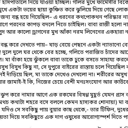
 হাসপাতালে নিয়ে যাওয়া হচ্ছিল। গলির মুখে ফার্মেসীর বিকে
ুখে একটা ভয়ের ছায়া কুঞ্চিত করে ঝুলিয়ে দিয়ে গেছে লোকট
 জন্য বন্ধ হয়ে গিয়েছিল– এ ধরনের কথপোকথন পরিস্কার না
গে পরনের কাপড় বদলে নিতে চাইছিল। বাবা রাজী হলো না, স
লুদ আর কালো ড্রাগনের মুখ আঁকা নরম লিনেনের একহারা ন
 বন্ধ করে দেখতে পায়– ঘাড় বেয়ে পেছনে একটা ন্যাতানো বেন
্গে দুলে দুলে ঘর থেকে বের হচ্ছে, গলিতে পরাজিত চাঁদের আ
। মা বাঁকা হয়ে ঝুঁকলে বাবা তাকে ঢুকে বসতে সাহায্য কর
সুখ বিসুখ কিছু না, সে দুপুরে বাইরের রাস্তায় চলে গিয়েছিল 
নেই দাঁড়িয়ে ছিল, মা তাকে দেখেও দেখলো না। শরীরের অস
আর জামাই-ই কি, নিজের চেয়ে বেশী মনঃসংযোগ আর কাউকে 
লা ঝুপ করে নামার আগে এক রকমের বিষণ্ণ মুহূর্ত যেমন গ্রাস 
 অথচ কথাটা শহরে বসে বললে কেমন হাস্যকর শোনায়!) মা বাস
দিও সে সবকিছু পায় বুয়ার কাছ থেকে,- তার টিফিন, দুধের গ্লাস
য়তা দিয়ে সবকিছুতে এক দাগ ওষুধের আরোগ্যস্পর্শ দিতে পা