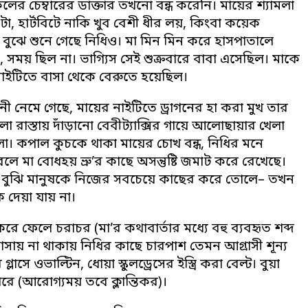
লের চেম্বারের ডাক্তার তখনো বন্ধ করেনি। মায়ের শ্যামলা
া, হার্টবিটে নাকি খুব বেশী ধীর লয়, কিংবা কয়েক
 বুঝে শুনে গেছে নিধিও। মা মিন মিন করে হাসপাতালে
ময় ছিল না। ভাগ্যিস সেই শুক্রবারে বাবা এসেছিল। মাকে
াইটিতে বাসা থেকে বেরুতে হয়েছিল।
ী নেমে গেছে, মায়ের নাইটিতে ড্রাগনের হা করা মুখ তার
লো রাস্তায় দাঁড়ানো বেবীট্যাক্সির গায়ে আলোছায়ার খেলা
লো। কপাল কুচকে থাকা মায়ের চোখ বন্ধ, নিধির মনে
বলে মা বোধহয় ভ্রু’র কাছে অসন্তুষ্টি জমাট করে রেখেছে।
ুখ বুঝি মানুষকে নিজের সবচেয়ে কাছের করে তোলে– তখন
দেয়া যায় না।
করে ফেলে চরাচর (মা’র কথাবার্তার মধ্যে বহু ব্যবহৃত শব্দ
ায় না থাকায় নিধির কাছে চারপাশ তেমন আগ্রাসী শূন্য
ে ওভাল্টিন, ধোয়া স্কুলড্রেসের ইস্ত্রি করা বেল্ট। বুয়া
রে (আরোগ্যময় তবে ক্লান্তিকর)।