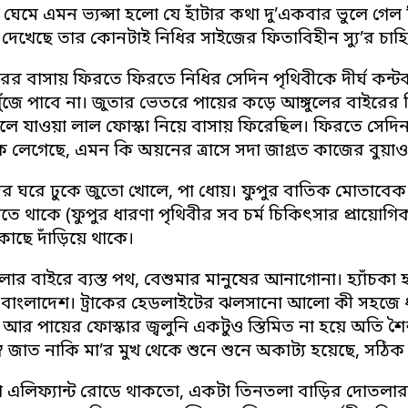
ঘেমে এমন ভ্যপ্সা হলো যে হাঁটার কথা দু’একবার ভুলে গেল ন
েখেছে তার কোনটাই নিধির সাইজের ফিতাবিহীন স্যু’র চাহিদ
 দূরের বাসায় ফিরতে ফিরতে নিধির সেদিন পৃথিবীকে দীর্ঘ ক
ুঁজে পাবে না। জুতার ভেতরে পায়ের কড়ে আঙ্গুলের বাইরে
গলে যাওয়া লাল ফোস্কা নিয়ে বাসায় ফিরেছিল। ফিরতে সেদি
 লেগেছে, এমন কি অয়নের ত্রাসে সদা জাগ্রত কাজের বুয়াও
ের ঘরে ঢুকে জুতো খোলে, পা ধোয়। ফুপুর বাতিক মোতাবেক 
তে থাকে (ফুপুর ধারণা পৃথিবীর সব চর্ম চিকিৎসার প্রায়োগ
কাছে দাঁড়িয়ে থাকে।
ার বাইরে ব্যস্ত পথ, বেশুমার মানুষের আনাগোনা। হ্যাঁচকা
গ্র বাংলাদেশ। ট্রাকের হেডলাইটের ঝলসানো আলো কী সহজে 
আর পায়ের ফোস্কার জ্বলুনি একটুও স্তিমিত না হয়ে অতি শৈশ
ব জাত নাকি মা’র মুখ থেকে শুনে শুনে অকাট্য হয়েছে, সঠি
 এলিফ্যান্ট রোডে থাকতো, একটা তিনতলা বাড়ির দোতলার ড