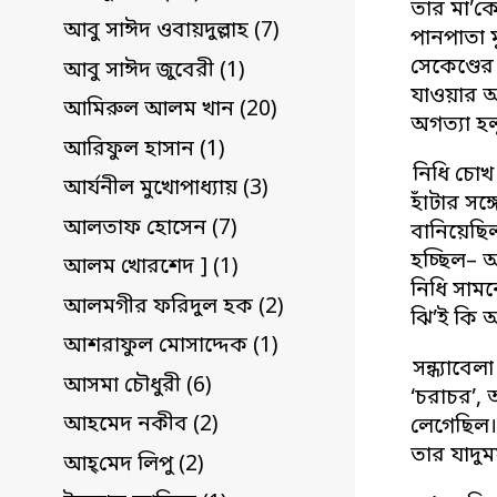
তার মা’কে
আবু সাঈদ ওবায়দুল্লাহ (7)
পানপাতা ম
সেকেণ্ডের
আবু সাঈদ জুবেরী (1)
যাওয়ার আ
আমিরুল আলম খান (20)
অগত্যা হ
আরিফুল হাসান (1)
নিধি চোখ
আর্যনীল মুখোপাধ্যায় (3)
হাঁটার সঙ
আলতাফ হোসেন (7)
বানিয়েছিল
হচ্ছিল– অ
আলম খোরশেদ ] (1)
নিধি সাম
আলমগীর ফরিদুল হক (2)
ঝি’ই কি 
আশরাফুল মোসাদ্দেক (1)
সন্ধ্যাবে
আসমা চৌধুরী (6)
‘চরাচর’,
আহমেদ নকীব (2)
লেগেছিল। য
তার যাদুম
আহ্‌মেদ লিপু (2)