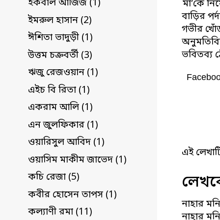
ইকবাল আজিজ (1)
মা’কে নি
বাড়ির পর্
ইমরুল হাসান (2)
গভীর খোঁ
ঈশিতা ভাদুড়ী (1)
অনুমতিবি
ভবিতব্য ঠ
উত্তম চক্রবর্তী (3)
ঋজু রেজওয়ান (1)
Facebo
এইচ বি রিতা (1)
একরাম আলি (1)
এন জুলফিকার (1)
ওয়ারিসুল আবিদ (1)
এই লেখাট
ওয়াসিম মাকীম জাভেদ (1)
কচি রেজা (5)
লেখকে
কবীর হোসেন তাপস (1)
নাহার মনি
কল্যাণী রমা (11)
নাহার মনি