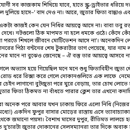
গী সব কাজকাম শিখিয়ে যাবে, হাতে স্ক্রু-ড্রাইভার ধরিয়ে দ
ল দুলিয়ে হাসে–‘ বাদ দেও না। আরে, জুতার ফিতা বান্ধাও 
ই একটা কাজই কেন যেন নিধির আয়ত্বে আসে না। বাবা তবু রক
ধা দেখে। নটগুলো ঠিক মাপমত না হলে ধমকে ওঠে। কেঁদে কে
া পরতে শিখলে জীবনে মোটিভেশন আসে না’। অনেকদিন লেগ
নরের পিঠা বন্টনের শেষ টুকরাটার ভাগ পেয়েছে, যার নাম লা
ের মানে না বুঝেও জেনেছে – ঐ বস্তু তার আয়ত্বে আসবে ন
েলে অভ্যাস হয়ে গিয়েছিল মনে মনে শুধু ফিতাবিহীন জুতা খ
্ট রোড ধরে রিক্সা করে গেলে দোকানগুলিতে এক লাফে নেমে 
চেইন লাগানো বুটজুতা পরে ঘুরে বেড়ায়, তার চোখ লোভে চকচ
জুতার ফিতা ঠিকমত না বাঁধতে পারার ক্লেশ তার এখনো কদা
 অনেক পরে আবার যখন ঢাকায় ফিরে এলো নিধি (নিজের এম
ধ্যে!) একদিন ফুপুর বাসার মোড়ের রাস্তায় এসে ভ্যাবাচ্যা
থেকে জমানো পয়সা। বৈশাখ মাসের দুপুর, রীতিমত লালচে হয়
 দু’চারটা জুতার দোকানের সেলসম্যানরা তার দিকে অবাক