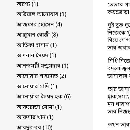
অরণ্য (1)
ভেতরে পা 
কয়জোড়া দ
আউয়াল আনোয়ার (1)
আজফার হোসেন (4)
দুই ব্লক
নিজেকে খ
আঞ্জুমান রোজী (8)
গিয়ে সে 
আতিকা হাসান (1)
তার অবাক
আদনান সৈয়দ (1)
নিধি নিজ
আনন্দময়ী মজুমদার (1)
বদলে জ্বল
জানালার 
আনোয়ার শাহাদাত (2)
আনোয়ার সাদি (1)
তার জানাল
ট্রাক,সম
আনোয়ারা সৈয়দ হক (6)
মন খারাপ 
আফরোজা সোমা (1)
তার নিজস্
আফসার খান (1)
তখন তারা
আবদুর রব (10)