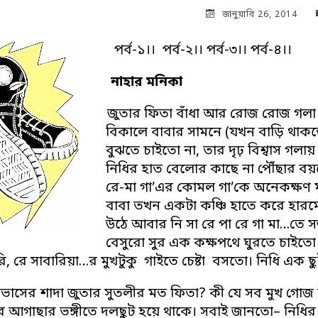
জানুয়ারি 26, 2014
পর্ব-১।।
পর্ব-২।।
পর্ব-৩।।
পর্ব-৪।।
নাহার মনিকা
জুতার ফিতা বাঁধা আর রোজ রোজ গলা 
বিকালে বাবার সামনে (যখন বাড়ি থাকতো
বুঝতে চাইতো না, তার দৃঢ় বিশ্বাস গল
নিধির হাত বেলোর কাছে না পৌঁছার বয়স
রে-মা গা’এর কোমল গা’কে অনেকক্ষণ ম
বাবা তখন একটা কঞ্চি হাতে করে হার
উঠে আবার নি সা রে পা রে গা মা…তে স
বেসুরো সুর এক কক্ষপথে ঘুরতে চাইতো 
ি, রে সাবারিয়া…র মুখটুকু গাইতে চেষ্টা বসতো। নিধি এক 
ভাসের শাদা জুতার সুতলীর মত ফিতা? কী যে সব মুখ গোজ কর
 আগাছার ভঙ্গীতে দলছুট হয়ে থাকে। সবাই জানতো– নিধির আর 