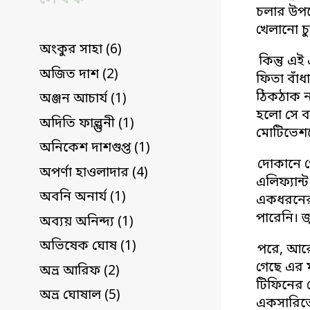
চলার উপযো
খেলানো চু
অংকুর সাহা (6)
কিন্তু এ
অজিত দাশ (2)
ফিতা বাঁ
ঠিকঠাক ন
অঞ্জন আচার্য (1)
হলো সে বা
অদিতি ফাল্গুনী (1)
মোটিভেশন
অনিকেশ দাশগুপ্ত (1)
দোকানে গ
অপর্ণা হাওলাদার (4)
এলিফ্যান
অবনি অনার্য (1)
একধরনের 
পারেনি। 
অব্যয় অনিন্দ্য (1)
অভিষেক ঘোষ (1)
পরে, আরো
গেছে এর ম
অভ্র আরিফ (2)
টিফিনের 
অভ্র ঘোষাল (5)
একসারিতে