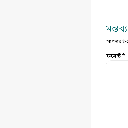
মন্তব
আপনার ই-মেই
কমেন্ট
*