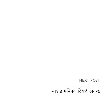
NEXT POST
নাহার মনিকা: বিসর্গ তান-৬