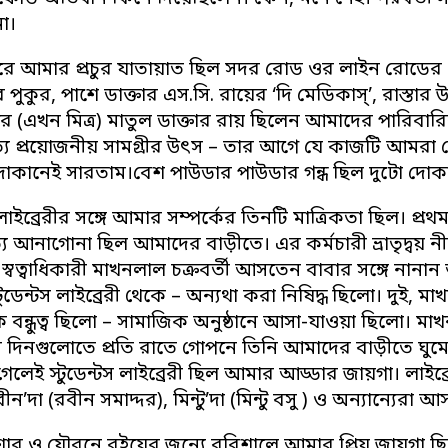
না।
 ধরে আমার প্রচুর যাতায়াত ছিল সদর রোড ওর লাইন রোডের মোড
পুকুর, পাশে ডাক্তার এস.সি. রায়ের ‘দি মেডিকাস্’, রাস্ত
্রের (এখন মিত্র) মাতুল ডাক্তার রায় ছিলেন আমাদের পা
ত্য প্রয়োজনীয় সামগ্রীর উৎস – তার আগে যে কাজটি আমর
দোকানেই সারতাম।বেশ পাউডার পাউডার গন্ধ ছিল দুটো দোক
স লাইব্রেরীর সঙ্গে আমার সম্পর্কের তিনটি মাত্রিকতা ছিল
য আনাগোনা ছিল আমাদের বাড়ীতে। এর কর্মচারী ভ্রাতৃদ্বয় নী
্বত্বাধিকারী মাখনলাল চক্রবর্তী আসতেন বাবার সঙ্গে নানা
ডেন্টস লাইব্রেরী থেকে – অন্যথা করা নিষিদ্ধ ছিলো। দু
 বন্ধুত্ব ছিলো – সামাজিক অনুষ্ঠানে আসা-যাওয়া ছিলো। মা
 দিনগুলোতে প্রতি রাতে গোপনে তিনি আমাদের বাড়ীতে ঘুমো
েলেই স্টুডেন্টস লাইব্রেরী ছিল আমার আড্ডার জায়গা। লাইব্
ীন’দা (রবীন সমাদ্দর), মিন্টু’দা (মিন্টু বসু ) ও অন্যান্যে
র ও যৌবনে বইয়ের জন্যে বরিশালে আমার প্রিয় জায়গা ছিল ‘