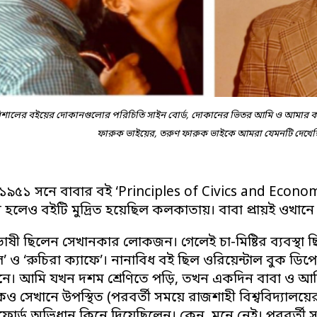
বরিশালের বইয়ের দোকানগুলোর পরিচিতি সাইন বোর্ড, দোকানের ভিতর আমি ও আমার কন্
ফারুক ভাইয়ের, তরুণ ফারুক ভাইকে আমরা যেমনটি দেখেছ
 ১৯৫১ সনে বাবার বই ‘Principles of Civics and Econom
হলেও বইটি মুদ্রিত হয়েছিল কলকাতায়। বাবা প্রায়ই ওখানে 
্টভাষী ছিলেন সেখানকার লোকজন। গেলেই চা-মিষ্টির ব্যবস্থ
’ ও ‘রুচিরা ক্যাফে’। নানাবিধ বই ছিল ওরিয়েন্টাল বুক ডিপো
নে। আমি যখন দশম শ্রেণিতে পড়ি, তখন একদিন বাবা ও আমি
ও সেখানে উপস্থিত (পরবর্তী সময়ে রাজশাহী বিশ্ববিদ্যালয়ে
ফোর্ড অভিধান কিনে দিয়েছিলেন। কেন, মনে নেই। পরবর্তী 