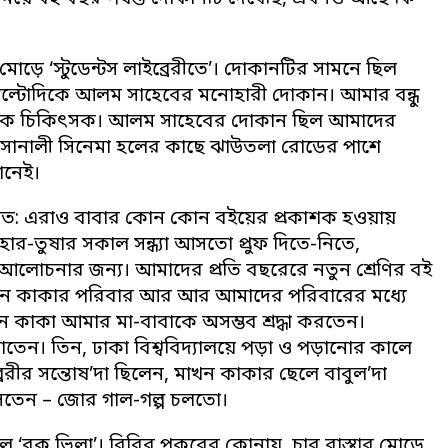
়ে ‘স্টুডেন্টস লাইব্রেরীতে’। দোকানটির সামনে ছিল
ার উল্টোদিকে আলম সাহেবের মনোহারী দোকান। আমার বন্ধু
রিবারিক চিকিৎসক। আলম সাহেবের দোকান ছিল আমাদের
া সোনালী সিনেমা হলের কাছে ঝাউতলা রোডের পাশে
ানেই।
। প্রথমত: এরাও বাবার কোন কোন বইয়ের প্রকাশক হওয়ায়
হার-তুষার সকাল সন্ধ্যা আসতো প্রুফ দিতে-নিতে,
ন আলোচনার জন্য। আমাদের প্রতি বছরেরে নতুন শ্রেণির বই
ই, মাখন কাকার পরিবার আর আর আমাদের পরিবারের মধ্যে
খন কাকা আমার মা-বাবাকে অসম্ভব শ্রদ্ধা করতেন।
তেন। তিন, ঢাকা বিশ্ববিদ্যালয়ে পড়া ও পড়ানোর কালে
রেরীর সন্তোষ’দা ছিলেন, মাখন কাকার ছেলে বাবুল’দা
রা আসতেন – জোর গাল-গল্প চলতো।
বুক ভিলা’। বিবির পুকুরের কোনায়, চার রাস্তার মোড়ে,