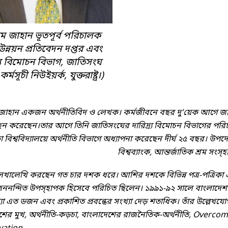
ম জাহান ভূতপূর্ব পরিচালক
ন্নয়ন প্রতিবেদন দপ্তর এবং
্র্য বিমোচন বিভাগ, জাতিসংঘ
র্মসূচী নিউইয়র্ক, যুক্তরাষ্ট্র।)
জাহান একজন অর্থনীতিবিদ ও লেখক। কর্মজীবনে বছর দু’য়েক আগে জাত
হন করেছেন।তার আগে তিনি জাতিসংঘের দারিদ্র্য বিমোচন বিভাগের পর
া বিশ্ববিদ্যালয়ে অর্থনীতি বিভাগে অধ্যাপনা করেছেন দীর্ঘ ২৫ বছর। উ
বিশ্বব্যাংক, আন্তর্জাতিক শ্রম সংস্হা
েখালেখি করছেন গত চার দশক ধরে। আশির দশকে বিভিন্ন পত্র-পত্রিকা 
 জননন্দিত উপস্হাপক হিসেবে পরিচিত ছিলেন। ১৯৯১-৯২ সালে বাংলাদেশ 
খ্যা এত ডজন এবং প্রকাশিত প্রবন্ধের সংখ্যা দেড় শতাধিক। তাঁর উল্লেখযো
্বদেশের মুখ, অর্থনীতি-কড়চা, বাংলাদেশের রাজনৈতিক-অর্থনীতি, O