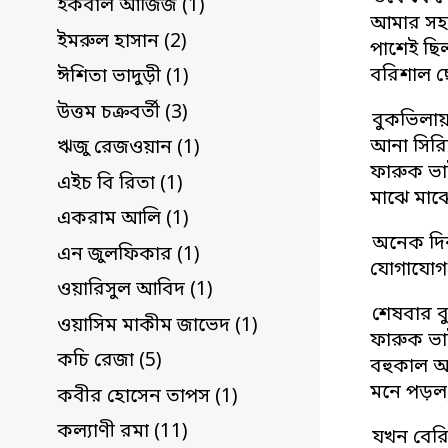
ইকবাল আজিজ (1)
আমার সহপা
ইমরুল হাসান (2)
পাশেই ছি
বরিশাল ছ
ঈশিতা ভাদুড়ী (1)
উত্তম চক্রবর্তী (3)
বুকভিলায় 
আনা সিরি
ঋজু রেজওয়ান (1)
ফারুক ভা
এইচ বি রিতা (1)
মাঝে মাঝ
একরাম আলি (1)
অনেক দিন
এন জুলফিকার (1)
যোগাযোগ আ
ওয়ারিসুল আবিদ (1)
শেষবার ব
ওয়াসিম মাকীম জাভেদ (1)
ফারুক ভাই
কচি রেজা (5)
বহুকাল আ
মনে পড়ল
কবীর হোসেন তাপস (1)
কল্যাণী রমা (11)
যখন বের