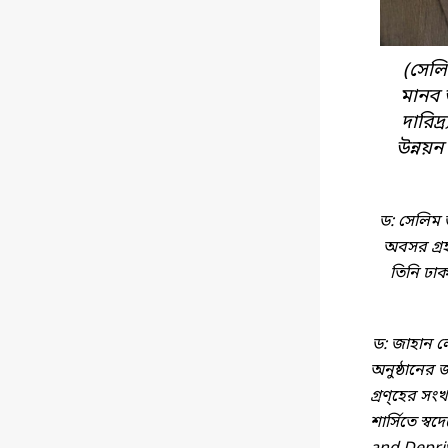
(সেলি
মানব উ
দারিদ
উন্নয়ন ক
ড: সেলিম 
অবসর গ্র
তিনি ঢাক
ড: জাহান ল
অনুষ্ঠানের
গ্রণ্হের সং
শার্সিতে স