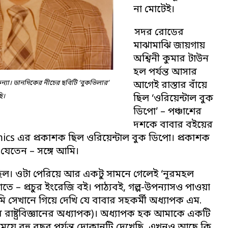
না মোটেই।
সদর রোডের
মাঝামাঝি জায়গায়
অশ্বিনী কুমার টাউন
হল পর্যন্ত আসার
যা। ডানদিকের নীচের ছবিটি ‘বুকভিলার’
আগেই রাস্তার বাঁয়ে
ি।
ছিল ‘ওরিয়েন্টাল বুক
ডিপো’ – পঞ্চাশের
দশকে বাবার বইয়ের
ics এর প্রকাশক ছিল ওরিয়েন্টাল বুক ডিপো। প্রকাশক
যেতেন – সঙ্গে আমি।
া ছিল। ওটা পেরিয়ে আর একটু সামনে গেলেই ‘নূরমহল
তে – প্রচুর ইংরেজি বই। পাঠ্যবই, গল্প-উপন্যাসও পাওয়া
 সেখানে গিয়ে দেখি যে বাবার সহকর্মী অধ্যাপক এম.
র রাষ্ট্রবিজ্ঞানের অধ্যাপক)। অধ্যাপক হক আমাকে একটি
সময়ে বহু বছর পর্যন্ত দোকানটি দেখেছি, এখনও আছে কি