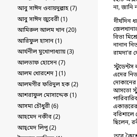
না, জানি 
আবু সাঈদ ওবায়দুল্লাহ (7)
আবু সাঈদ জুবেরী (1)
দীর্ঘদিন
জেলখানার 
আমিরুল আলম খান (20)
বিভা মিশ
আরিফুল হাসান (1)
নানান নি
আর্যনীল মুখোপাধ্যায় (3)
রামদা’র 
আলতাফ হোসেন (7)
স্টুডেন্ট
আলম খোরশেদ ] (1)
এদের নিত্
দোকানের স
আলমগীর ফরিদুল হক (2)
আসতো স্টু
আশরাফুল মোসাদ্দেক (1)
পারিবারিক
আসমা চৌধুরী (6)
একাত্তরের
বরিশালে গ
আহমেদ নকীব (2)
ছিলেন, রব
আহ্‌মেদ লিপু (2)
তবে কৈশো