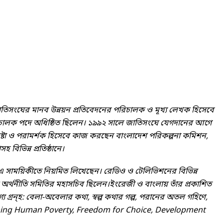
িসংঘের মানব উন্নয়ন প্রতিবেদনের পরিচালক ও মূখ্য লেখক হিসেবে
িচালক পদে অধিষ্ঠিত ছিলেন। ১৯৯২ সালে জাতিসংঘে যেগদানের আগে
পদেষ্টা ও পরামর্শক হিসেবে কাজ করছেন বাংলাদেশ পরিকল্পনা কমিশন,
সহ বিভিন্ন প্রতিষ্ঠানে।
এ সাময়িকীতে নিয়মিত লিখেছেন। রেডিও ও টেলিভিশনের বিভিন্ন
অর্থনীতি সমিতির মহাসচিব ছিলেন।ইংরেজী ও বাংলায় তাঁর প্রকাশিত
গ্য গ্রন্হ: বেলা-অবেলার কথা, স্বল্প কথার গল্প, পরানের অতল গহিণে,
vercoming Human Poverty, Freedom for Choice, Development