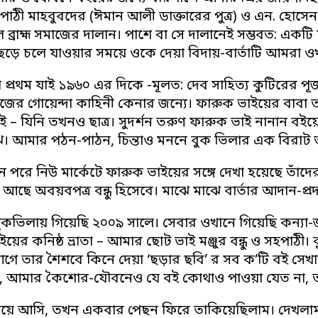
ঠী মাহবুবদের (ঈমান আলী ডাক্তারের পুত্র) ও এন. হোসেন 
ল ব্রাহ্ম সমাজের দালান। পাশে বা সে দালানেই সম্ভবত: এ
েড়ে চলে যাওয়ার সময়ে ওকে দেয়া বিদায়-বার্তাটি আমরা ও
প্রথম যাই ১৯৬০ এর দিকে -মূলত: দেব সাহিত্য কুটিরের পূজা
জের গোয়েন্দা কাহিনী কেনার জন্যে। ফারুক ভাইয়ের বাবা
ই – যিনি তখনও ছাত্র। সুদর্শন তরুণ ফারুক ভাই নানান বই
ে। আমার পঠন-পাঠন, চিন্তাও মননে বুক ভিলার এক বিরাট 
 পরে নিউ মার্কেটে ফারুক ভাইয়ের সঙ্গে দেখা হয়েছে তাঁ
ছে অবয়বপত্র বন্ধু হিসেবে। মাঝে মাঝে বার্তার আদান-প্র
ুকভিলায় গিয়েছি ২০০৯ সালে। সেবার ওখানে গিয়েছি কন্যা
য়ের কনিষ্ঠ ভ্রাতা – আমার ছোট ভাই মঞ্জুর বন্ধু ও সহপা
গে তার শৈশবে কিনে দেয়া ‘ছড়ার ছবি’ র সব ক’টি বই সে
, আমার কৈশোর-যৌবনেও যে বই কোথাও পাওয়া যেত না, ত
িয়ে আসি, তখন একবার পেছন ফিরে তাকিয়েছিলাম। দেখলা