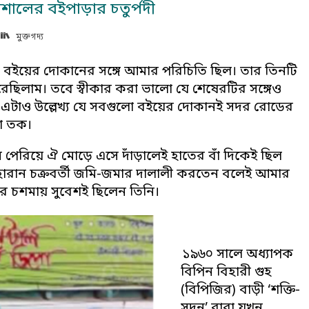
শালের বইপাড়ার চতুর্পদী
মুক্তগদ্য
বইয়ের দোকানের সঙ্গে আমার পরিচিতি ছিল। তার তিনটি
েছিলাম। তবে স্বীকার করা ভালো যে শেষেরটির সঙ্গেও
ে এটাও উল্লেখ্য যে সবগুলো বইয়ের দোকানই সদর রোডের
না তক।
পেরিয়ে ঐ মোড়ে এসে দাঁড়ালেই হাতের বাঁ দিকেই ছিল
ারী হারান চক্রবর্তী জমি-জমার দালালী করতেন বলেই আমার
লের চশমায় সুবেশই ছিলেন তিনি।
১৯৬০ সালে অধ্যাপক
বিপিন বিহারী গুহ
(বিপিজির) বাড়ী ‘শক্তি-
সদন’ বাবা যখন