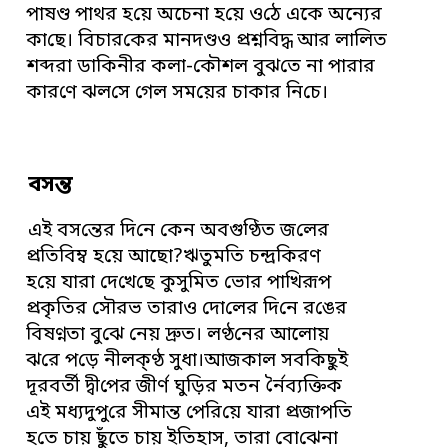
পাষণ্ড পাথর হ‌য়ে অচেনা হ‌য়ে ও‌ঠে একে অন্যের
কা‌ছে।‌ বিচার‌কের মানদণ্ডও প্রশ্ন‌বিদ্ধ আর লা‌লিত
শব্দরা ডা‌কিনীর কলা-কৌশল বুঝ‌তে না পার‌ার
কার‌ণে ঝল‌সে ‌গেল সম‌য়ের চাকার নি‌চে।
বসন্ত
এই বস‌ন্তের দি‌নে কেন অবগু‌ণ্ঠিত জ‌লের
প্র‌তি‌বিম্ব হ‌য়ে আছো?ঋতুম‌তি চন্দ্র‌কিরণ
হ‌য়ে যারা দে‌খে‌ছে কুসু‌মিত ভোর পা‌খিরূপ
প্রকৃ‌তির সৌরভ তারাও দো‌লের দি‌নে র‌ঙের
‌বিষণ্নতা বু‌ঝে নেয় দ্রুত। লণ্ঠ‌নের আলোয়
ঝ‌রে প‌ড়ে নীলক্ণ্ঠ সুধা।আজকাল সব‌কিছুই
দূরবর্তী দ্বী‌পের জীর্ণ ঘু‌ড়ির মতন র্নৈব্য‌ক্তিক
এই মধ্যদুপু‌রে সীমান্ত পে‌রি‌য়ে যারা প্রজাপ‌তি
হ‌তে চায় ছুঁ‌তে চায় ইতিহাস, তারা বো‌ঝেনা