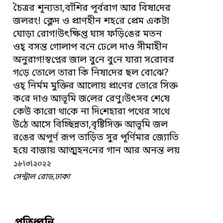
চৈত্রর শূন্যতা,বাঁ‌শির পূর্বরাগ আর বিষা‌দের
জলরং!‌ ক্লেদ ও প্রাণহীন শহ‌রে প্রেম একটা
‌ঘোড়া রোগ!উৎ‌ক্ষিপ্ত ঘাস ফ‌ড়ি‌ঙের মতন
ওহ্ বসন্ত গোলাপ ব‌নে ঢে‌লে দাও সীমাহীন
অনুরাগ!স্ব‌প্নের জাল বু‌নে বু‌নে যারা স‌রোবর
গ‌ড়ে তো‌লে তারা কি নিষা‌দের ছল বো‌ঝে?
ওহ্ নির্মম মু‌ক্তির আলোয় প্রা‌ণের ভো‌রে সিক্ত
ক‌রে দাও আভূ‌মি জ‌লের রেণু।উৎসব শে‌ষে
‌কেউ কা‌রো থা‌কে না দি‌শেহারা পথের সা‌থে
উ‌ঠে আসে বি‌চ্ছিন্নতা,বৃ‌ষ্টিসিক্ত আভূ‌মি জল
র‌ঙের অপূর্ণ রূপ তা‌ড়িত সুর পূ‌র্ণিমার জ্যো‌তি
হ‌য়ে বাজায় আত্মহন‌নের গান আর অনন্ত লয়
১৮\৩\২০২২
‌সেন্ট্রাল রোড,ঢাকা
প্র‌তিধ্ব‌নি