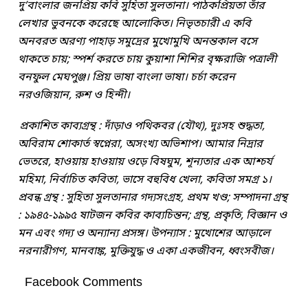
দু’বাংলার জনপ্রিয় কবি সুহিতা সুলতানা। পাঠকপ্রিয়তা তাঁর
লেখার ভুবনকে করেছে আলোকিত। নিভৃতচারী এ কবি
অনবরত অরণ্য পাহাড় সমুদ্রের মুখোমুখি অনন্তকাল বসে
থাকতে চায়; স্পর্শ করতে চায় কুয়াশা শিশির বৃক্ষরাজি পত্রালী
বনফুল মেঘপুঞ্জ। প্রিয় ভাষা বাংলা ভাষা। চর্চা করেন
নরওজিয়ান, রুশ ও হিন্দী।
প্রকাশিত কাব্যগ্রন্থ : দাঁড়াও পথিকবর (যৌথ), দুঃসহ শুদ্ধতা,
অবিরাম শােকার্ত স্বপ্নেরা, অসংখ্য অভিশাপ। আমার নিদ্রার
ভেতরে, হাওয়ায় হাওয়ায় ওড়ে বিষঘুম, শূন্যতার এক আশ্চর্য
মহিমা, নির্বাচিত কবিতা, ভাসে বহুবিধ খেলা, কবিতা সমগ্র ১।
প্রবন্ধ গ্রন্থ : সুহিতা সুলতানার গদ্যসংগ্রহ, প্রথম খণ্ড; সম্পাদনা গ্রন্থ
: ১৯৪৫-১৯৯৫ ষাটজন কবির কাব্যচিন্তন; গ্রন্থ, প্রকৃতি, বিজ্ঞান ও
মন এবং গদ্য ও অন্যান্য প্রসঙ্গ। উপন্যাস : মুখােশের আড়ালে
নরনারীগণ, মানবাঙ্ক, মুক্তিযুদ্ধ ও একা একজীবন, ধ্বংসবীজ।
Facebook Comments