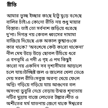
রী‌তি
আমার তুচ্ছ ইচ্ছার কা‌ছে হাঁটু মু‌ড়ে ব‌সে‌ছে
বা‌লির চাঁই।এ কো‌নো রী‌তি নয় শুধু মায়ার
‌বিস্তার। তাই তো সর্বনাশ জ‌ড়ি‌য়ে ধ‌রে‌ছে
দু’পা। দিগন্ত নয় কেবল ধ্বং‌সের দামামা
বা‌জি‌য়ে দি‌য়ে‌ছে এক অকাল কুষ্মাণ্ড।কে
কার থা‌কে? ‘অব‌শে‌ষে কেউ কা‌রো থা‌কেনা’
নীল মেঘ উড়ে উড়ে ছোবল উঁচি‌য়ে ধ‌রে
এ বনভূ‌মি এ নদী এ গৃহ এ পথ কিছুই
কা‌রো নয় এক‌দিন সব দৃশ্যসীমার আড়া‌লে
চ‌লে যায়।উচ্ছিষ্ট জল ও জা‌লের খেলা ভে‌ঙে
‌দেয় সরল রী‌তি।সবুজ অরণ্য খে‌য়ে ফে‌লে
অ‌গ্নি। গ‌ড়ি‌য়ে গ‌ড়ি‌য়ে যায় আগু‌নের বল
অসংখ্য ডুবু‌রি নে‌চে বেড়ায় উণ্মত্ত শূন্যতায়
ন‌টির মুদ্রায় বা‌জে লো‌ভের টঙ্কার।শীত ও
অশী‌তের মর্ম যাতনায় জে‌গে থা‌কে ঈশ্ব‌রের