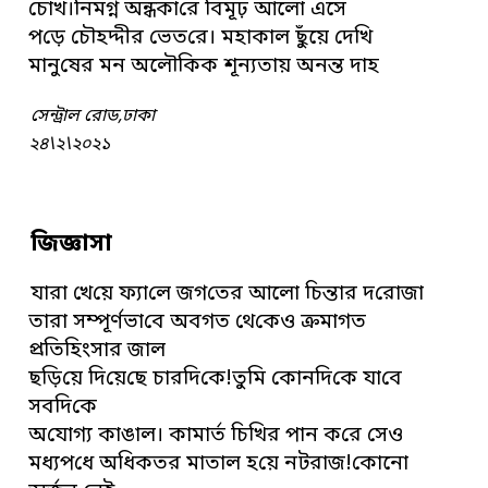
‌চোখ।নিমগ্ন অন্ধকা‌রে বিমূঢ় আলো এসে
প‌ড়ে চৌহদ্দীর ভেত‌রে। মহাকাল ছুঁ‌য়ে দে‌খি
মানু‌ষের মন অলৌ‌কিক শূন্যতায় অনন্ত দাহ
সেন্ট্রাল রোড,ঢাকা
‌২৪\২\২০২১
জিজ্ঞাসা
যারা খে‌য়ে ফ্যা‌লে জগ‌তের আলো ‌চিন্তার দ‌রোজা
তারা সম্পূর্ণভা‌বে অবগত থে‌কেও ক্রমাগত
প্র‌তিহিংসার ‌জাল
ছ‌ড়ি‌য়ে দি‌য়ে‌ছে চার‌দি‌কে!তু‌মি কোন‌দি‌কে যা‌বে
সব‌দি‌কে
অ‌যোগ্য কাঙাল। কামার্ত চি‌খির পান ক‌রে সেও
মধ্যপ‌ধে অধিকতর মাতাল হ‌য়ে নটরাজ!কোনো