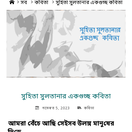
Home
সব
কবিতা
সু‌হিতা সুলতানার একগুচ্ছ কবিতা
সু‌হিতা সুলতানার একগুচ্ছ কবিতা
নভেম্বর 5, 2023
কবিতা
আমরা বেঁ‌চে আছি সেইসব উলঙ্গ মানু‌ষের