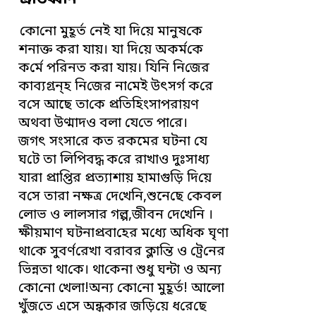
কো‌নো মুহূর্ত নেই যা দি‌য়ে মানুষ‌কে
শনাক্ত করা যায়। যা দি‌য়ে অকর্ম‌কে
ক‌র্মে প‌রিনত করা যায়। যি‌নি নি‌জের
কাব্যগ্রন্হ নি‌জের না‌মেই উৎসর্গ ক‌রে
ব‌সে আছে তা‌কে প্র‌তি‌হিংসাপরায়ণ
অথবা উণ্মাদও বলা যে‌তে পা‌রে।
জগৎ সংসা‌রে কত রকমের ঘটনা যে
‌ঘ‌টে তা লি‌পিবদ্ধ ক‌রে রাখাও দুঃসাধ্য
যারা প্রা‌প্তির প্রত্যাশায় হামাগু‌ড়ি দি‌য়ে
ব‌সে তারা নক্ষত্র দে‌খে‌নি,‌শুনে‌ছে কেবল
লোভ ও লালসার গল্প,জীবন দে‌খে‌নি ।
ক্ষীয়মাণ ঘটনাপ্রবা‌হের ম‌ধ্যে অধিক ঘৃণা
থা‌কে সুবর্ণ‌রেখা বরাবর ক্লা‌ন্তি ও ট্রে‌নের
‌ভিন্নতা থা‌কে। থা‌কেনা শুধু ঘন্টা ও অন্য
‌কো‌নো খেলা!অন্য কো‌নো মুহূর্ত! আলো
খুঁজ‌তে এসে অন্ধকার জ‌ড়ি‌য়ে ধ‌রে‌ছে