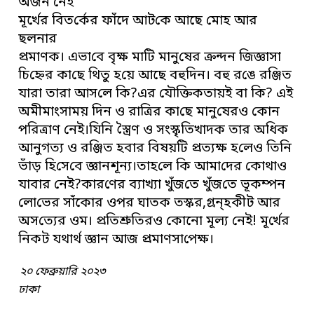
অর্জন নেই
মূর্খের বিত‌র্কের ফাঁ‌দে আট‌কে আছে মোহ আর
ছলনার
প্রমাণক। এভা‌বে বৃক্ষ মা‌টি মানু‌ষের ক্রন্দন ‌জিজ্ঞাসা
‌চি‌হ্নের কা‌ছে থিতু হ‌য়ে আছে বহুদিন। বহু র‌ঙে র‌ঞ্জিত
যারা তারা আস‌লে কি?এর যৌ‌ক্তিকতায়ই বা কি? এই
অমীমাংসাময় দিন ও রা‌ত্রির কা‌ছে মানু‌ষেরও কোন
প‌রিত্রাণ নেই।যি‌নি স্ত্রৈণ ও সংস্কৃ‌তিখাদ‌ক তার অধিক
আনুগত্য ও রঞ্জিত হবার বিষয়‌টি প্রত্যক্ষ হ‌লেও তি‌নি
ভাঁড় হি‌সে‌বে জ্ঞানশূন্য।তাহ‌লে কি আমা‌দের কোথাও
যাবার নেই?কার‌ণের ব্যাখ্যা খুঁজ‌তে খুঁজ‌তে ভূকম্পন
‌লো‌ভের সাঁ‌কোর ওপর ঘাতক তস্কর,গ্রন্হকীট আর
অস‌ত্যের ওম। প্র‌তিশ্রু‌তিরও কোনো মূল্য ‌নেই! মূ‌র্খের
‌নিকট যথার্থ জ্ঞান আজ প্রমাণসা‌পেক্ষ।
২০ ফেব্রুয়া‌রি ২০২৩
ঢাকা