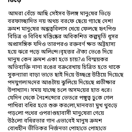
ভি‌ড়ে
আমরা বেঁ‌চে আছি সেইসব উলঙ্গ মানু‌ষের ভি‌ড়ে
বরফা‌চ্ছা‌দিত নয় অথচ বর‌ফে ছে‌য়ে গ্যা‌ছে দেশ!
ক্রমশ মানু‌ষের অন্ধত্ব‌বিলাস খে‌য়ে ফেল‌ছে হৃৎ‌পিণ্ড
‌বি‌চিত্র ও‌ বিবিধ ম‌স্তি‌ষ্কের অবিক‌শিত কল্পমূ‌র্তি ধূসর
অপ্রাস‌ঙ্গিক য‌দিও তারপরও রক্তবর্ণ ক্ষত অট্টহাস্য
হ‌য়ে ঝ‌রে প‌ড়ে অলি‌ন্দে।বৃহত্তর ঐক্য ভে‌ঙে দি‌য়ে
মানুষ কেন ক্রমশ একা হ‌তে চায়?এ বিস্ময়কর
অ‌ভিব্য‌ক্তি নানা র‌ঙের বক্র‌রেখায় চি‌ত্রিত হ‌তে থাকে
সুকন্যা‌রা বাড়া ভা‌তে ছাই দি‌য়ে উচ্ছ‌ন্নে উঠিয়ে দি‌য়ে‌ছে
পদযুগল!ম‌দের আঙটায় ঝু‌লি‌য়ে দি‌য়ে‌ছে প্রতীক্ষার
উপাখ্যান। সময় যা‌চ্ছে চ‌লে অসম‌য়ের হাত ধ‌রে।
‌যে‌দিন থে‌কে নৈঃশ‌ব্দ্যের ভেত‌রে পঙ্গুত্ব ঢু‌কে গেল
পা‌খিরা ব‌ধির হ‌তে শুরু কর‌লো,মানবতা মুখ থুব‌ড়ে
পড়‌লো প‌থের ওপর!গুহাবাসী মানু‌ষেরা গে‌য়ে
উঠ‌লো ব‌ধিরতার গান এভা‌বেই মানুষ ক্রমশ
‌বোধহীন ভী‌তিকর নির্জনতা পোহা‌তে পোহা‌তে