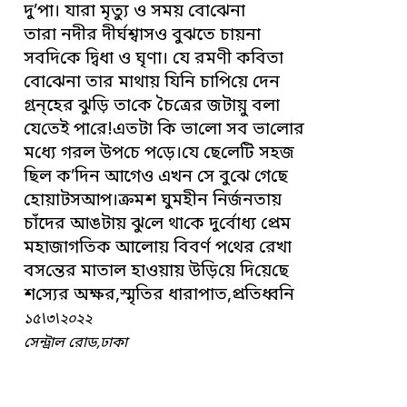
দু’পা। যারা মৃত্যু ও সময় বো‌ঝেনা
তারা নদীর দীর্ঘশ্বাসও বু‌ঝতে চায়না
সব‌দি‌কে দ্বিধা ও ঘৃণা। যে রমণী ক‌বিতা
‌বো‌ঝেনা তার মাথায় যি‌নি চা‌পি‌য়ে দেন
গ্র‌ন্হের ঝুড়ি তা‌কে চৈ‌ত্রের জটায়ু বলা
যে‌তেই পা‌রে!এতটা কি ভা‌লো সব ভা‌লোর
ম‌ধ্যে গরল উপ‌চে প‌ড়ে।‌যে ছে‌লেটি সহজ
‌ছিল ক’‌দিন আগেও এখন সে বু‌ঝে গে‌ছে
হোয়াটসআপ।ক্রমশ ঘুমহীন নির্জনতায়
চাঁ‌দের আঙটায় ঝু‌লে থা‌কে দু‌র্বোধ্য প্রেম
মহাজাগ‌তিক আলোয় বিবর্ণ প‌থের রেখা
বস‌ন্তের মাতাল হাওয়ায় উড়ি‌য়ে দি‌য়ে‌ছে
শ‌স্যের অক্ষর,স্মৃ‌তির ধারাপাত,প্র‌তিধ্ব‌নি
১৫\৩\২০২২
‌সেন্ট্রাল রোড,ঢাকা