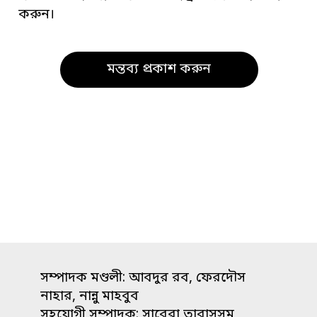
করুন।
সম্পাদক মণ্ডলী: আবদুর রব, ফেরদৌস
নাহার, নান্নু মাহবুব
সহযোগী সম্পাদক: সাবেরা তাবাসসুম