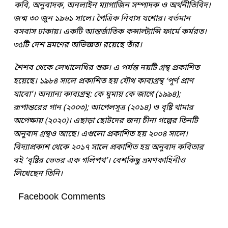
কবি, অনুবাদক, অনলাইন ম্যাগাজিন সম্পাদক ও অর্থনীতিবিদ।
জন্ম ৩০ জুন ১৯৬১ সালে। পৈত্রিক নিবাস যশোর। বর্তমান
বসবাস ঢাকায়। একটি আন্তর্জাতিক কন্সাল্ট্যান্সি ফার্মে কর্মরত।
৩৫টি দেশ ভ্রমণের অভিজ্ঞতা রয়েছে তাঁর।
শৈশব থেকে লেখালেখির শুরু। এ পর্যন্ত নয়টি গ্রন্থ প্রকাশিত
হয়েছে। ১৯৮৪ সালে প্রকাশিত হয় যৌথ কাব্যগ্রন্থ ‘পূর্ণ প্রাণ
যাবো’। অন্যান্য কাব্যগ্রন্থ: কে ঘুমায় কে জাগে (১৯৯৪);
রূপান্তরের গান (২০০৩); আপেলসূত্র (২০১৪) ও বৃষ্টি থামার
অপেক্ষায় (২০২০)। এছাড়া ছোটদের জন্য চীনা গল্পের তিনটি
অনুবাদ গ্রন্থও আছে। এগুলো প্রকাশিত হয় ২০০৪ সালে।
বিদ্যাপ্রকাশ থেকে ২০১৭ সালে প্রকাশিত হয় অনুবাদ কবিতার
বই ‘বৃষ্টির ভেতর এক গলিপথ’। বেশকিছু ভ্রমণকাহিনীও
লিখেছেন তিনি।
Facebook Comments