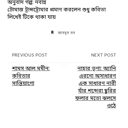
অনুবাদ গল্প: নবান্ন
টোমাজ ট্রান্সট্রোমার প্রমাণ করলেন শুধু কবিতা
লিখেই টিকে থাকা যায়
আবদুর রব
PREVIOUS POST
NEXT POST
শামস আল মমীন:
নাহার তৃণা: অ্যানি
কবিতার
এরনো অসাধারণ
সান্তিয়াগো
এক সাধারণ নারী
যাঁর শব্দেরা ছুরির
ফলার মতো ঝলসে
ওঠে