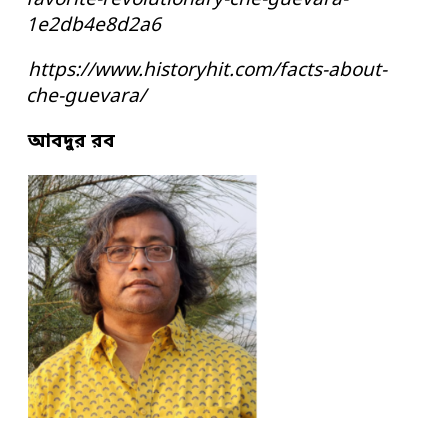
favorite-revolutionary-che-guevara-
1e2db4e8d2a6
https://www.historyhit.com/facts-about-
che-guevara/
আবদুর রব