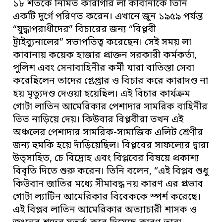
১৮ শতকে নির্মিত কারাগার লা কাবানাকে তিনি
একটি দুর্গে পরিণত করেন। এখানে জুন ১৯৫৯ পর্যন্ত
“যুদ্ধাপরাধীদের” বিচারের জন্য “বিপ্লবী
ট্রাইব্যুনালের” সভাপতিত্ব করেছেন। সেই সময় লা
কাবানায় কয়েক হাজার প্রাক্তন সরকারী কর্মকর্তা,
পুলিশ এবং সেনাবাহিনীর কর্মী যারা বাতিস্তা সেবা
করেছিলেন তাদের গ্রেপ্তার ও বিচার করে কারাদণ্ড না
হয় মৃত্যুদণ্ড দেওয়া হয়েছিল। এই বিচার কার্যক্রম
গোটা লাতিন আমেরিকার পেশাদার সামরিক বাহিনীর
ভিত নাড়িয়ে দেয়। কিউবার বিপ্লবীরা তখন এই
অঞ্চলের পেশাদার সামরিক-সামাজিক এলিট শ্রেণীর
জন্য হুমকি হয়ে দাঁড়িয়েছিল। বিপ্লবের সাফল্যের দ্বারা
উত্সাহিত, চে বিদ্রোহ এবং বিপ্লবের বিষয়ে প্রকাশ্য
বিবৃতি দিতে শুরু করেন। তিনি বলেন, “এই বিপ্লব শুধু
কিউবান জাতির মধ্যে সীমাবদ্ধ নয় কারণ এর প্রভাব
গোটা ল্যাটিন আমেরিকার বিবেককে স্পর্শ করেছে।
এই বিপ্লব লাতিন আমেরিকার অত্যাচারী শাসক ও