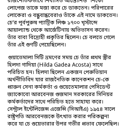
রাজনৈতিকভাবে নির্বাসিত আন্তোনিও “নিকো”
লোপেজ তাকে মজা করে চে ডাকতেন। পরিপারের
লোকেরা ও বন্ধুবান্ধবেরাও তাঁকে এই নামে ডাকতেন।
চে’র পূর্বপুরুষ প্যাট্রিক লিঞ্চ ১৭০০ খৃস্টাব্দে
আয়াল্যান্ড থেকে আর্জেটিনায় অভিভাসন করেন।
তাঁর বাবা বিদ্রোহী প্রকৃতির ছিলেন। চে বলতে গেলে
তাঁর এই গুণটি পেয়েছিলেন।
গুয়াতেমালা সিটি ভ্রমণের সময় চে তাঁর প্রথম স্ত্রীর
হিলদা গাদিয়া (Hilda Gadea Acosta) সাথে
পরিচিত হন। হিলদা ছিলেন একজন পেরুভিয়ান
অর্থনীতিবিদ যার রাজনৈতিক কানেকশন চে-কে
প্রাক্তন সেনা কর্মকর্তা ও গুয়েতেমালার পেসিডেণ্ট
জ্যাকোবো আরবেনজ গুজমান সরকারের সিনিয়র
কর্মকর্তাদের সাথে পরিচিত হতে সাহায্য করে।
সেন্ট্রাল ইন্টেলিজেন্স এজেন্সি (সিআইএ) ১৯৫৪ সালে
রাষ্ট্রপতি আরবেনজকে উৎখাত করার পরিকল্পনা
করে যা চে গুয়েভারার উপর গভীর প্রভাব ফেলেছিল।