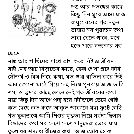
পশু আর পতঙ্গের কাছে
কিছু দিন ঘুরে আসা যাক
বায়ুসেবনের পর নতুন
ভাষায় সব পুরাতন কথা
ভাবা যেতে পারে, মনে
হতে পারে সভ্যতার সব
ছেড়ে
মাছ আর পাখিদের সাথে ভাগ করে নিই এ জীবন
যাই মেঘ আর বিদ্যুতের কাছে, ফের শেখা শুরু করি
সৌন্দর্য ও বিষ নিয়ে কথা, যত প্রথা বাতিল করে দিই
আর কোনো মাঠে গিয়ে দেহ নিয়ে পুনরায় আজ ভাবি
শস্য ও ভূমার কাছে জেনে নেই গত জীবনের কথা
মাত্র কিছু দিন আগে পদ্ম হয়ে নদীজলে ভেসে গেছি
কত দেহে কত রূপে আকুল আকারে সদা ফুটে গেছি
গত ফুলজন্মে আমি শিশুর মুগ্ধতা নিয়ে সর্বদা ছিলাম
বিষাদের কথা সব দেশে দেশে মানুষেরা ভেবে যায়
তুলে ধর শস্য ও বীজের কথা, আজ ভোর হোক