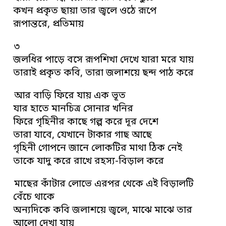
কখন প্রকৃত ছায়া তার জ্বলে ওঠে রূপে
রূপান্তরে, প্রতিমায়
৩
জলধির পাড়ে বসে রূপশিখা দেখে যারা মরে যায়
তারাই প্রকৃত কবি, তারা জলাশয়ে ছন্দ পাঠ করে
আর বাড়ি ফিরে যায় এক ভূত
যার হাতে মানচিত্র সোনার খনির
ফিরে গৃহিনীর কাছে গল্প করে দূর দেশে
তারা যাবে, যেখানে টাকার গাছ আছে
গৃহিনী গোপনে জানে লোকটির মাথা ঠিক নেই
তাকে যাদু করে রাখে রহস্য-বিড়াল করে
মাছের কাঁটার লোভে এরপর থেকে এই বিড়ালটি
বেঁচে থাকে
অন্যদিকে কবি জলাশয়ে জ্বলে, মাঝে মাঝে তার
আলো দেখা যায়