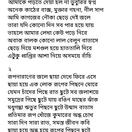
আমাকে পড়তে দেয়া হল না ডুবুরির স্বপ্ন
অনেক কাঠের বাক্স, মুক্তার গহনা, নীল সাপ
আমি কাগজের নৌকা ছেড়ে দেই জলে
তারা যদি কোনো দিন সব পার হয়ে যায়
তাহলে আমার লেখা কেউ পড়ে নিবে
অবাক বালক কোনো লাল বেলুন বাতাসে
ছেড়ে দিয়ে মশগুল হয়ে হাততালি দিবে
এটুকু প্রাপ্তির আশা নিয়ে অসময়ে বাঁচি
২
রূপনারাণের জলে ছায়া দেখে ফিরে এসে
ছায়া হয়ে এক লোক রূপের পিছনে ঘোরে
যেমন চাঁদের পিছে রাত ছুটে সব জলাশয়ে
সমুদ্রের পিছে ছুটে যায় রঙিন মাছের ঝাঁক
মধুগন্ধা ঋতুর পিছনে ছুটে উন্মাদ বাতাস
প্রতিমার রূপ খোঁজে কুমারের অন্ধ চোখ
সারা দিন সারা রাত, সমস্ত জীবন কবি
ছায়া হয়ে অন্ধ হয়ে রূপের পিছনে ছুটে