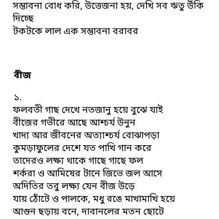
সম্ভাবনা বোধ করি, উত্তেজনা হয়, দেখি সব ঋতু উঁকি
দিচ্ছে
টকটকে লাল এক সম্ভাবনা বরাবর
বীজ
১.
ফলবতী গাছ দেখে নতজানু হয়ে বুঝে যাই
বীজের গভীরে আছে আশ্চর্য উনুন
খাদ্য আর জীবনের অত্যাশ্চর্য বোঝাপড়া
কুমড়াফুলের দেশে যত পাখি গান করে
তাদেরও লক্ষ্য থাকে গাছে গাছে ফল
শর্করা ও আমিষের টানে জিভে জল আসে
অদিতির তবু লক্ষ্য যেন বীজ উড়ে
যায় ঠোঁটে ও পালকে, মধু রঙে মাখামাখি হয়ে
আগুন ছড়ায় বনে, দাবানলের মতন ছোটে