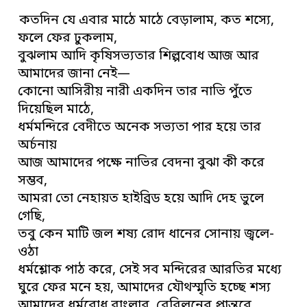
কতদিন যে এবার মাঠে মাঠে বেড়ালাম, কত শস্যে,
ফলে ফের ঢুকলাম,
বুঝলাম আদি কৃষিসভ্যতার শিল্পবোধ আজ আর
আমাদের জানা নেই—
কোনো আসিরীয় নারী একদিন তার নাভি পুঁতে
দিয়েছিল মাঠে,
ধর্মমন্দিরে বেদীতে অনেক সভ্যতা পার হয়ে তার
অর্চনায়
আজ আমাদের পক্ষে নাভির বেদনা বুঝা কী করে
সম্ভব,
আমরা তো নেহায়ত হাইব্রিড হয়ে আদি দেহ ভুলে
গেছি,
তবু কেন মাটি জল শষ্য রোদ ধানের সোনায় জ্বলে-
ওঠা
ধর্মশ্লোক পাঠ করে, সেই সব মন্দিরের আরতির মধ্যে
ঘুরে ফের মনে হয়, আমাদের যৌথস্মৃতি হচ্ছে শস্য
আমাদের ধর্মবোধ বাংলার, বেবিলনের প্রান্তরে