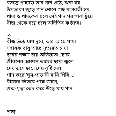
বসন্তে পাহাড়ে তার গান ওঠে, ঝর্না বয়
উপত্যকা জুড়ে গান শোনে গাছ ফলবতী হয়,
খাদ্য ও খাদকের ছলে সেই গান পরম্পরা ছুঁয়ে
বীজ থেকে বয়ে চলে অদিতির কণ্ঠস্বর।
২.
বীজ উড়ে যায় দূরে, তার আছে পাখা
সহায়ক বায়ু আছে নৃত্যরত চাষা
দূরের নক্ষত্র চায় অভিজ্ঞতা হোক
জীবনের আগুনে তাদের ছায়া জ্বলে
মেঘ এসে ছায়া দেয় বৃষ্টি দেয়
গান করে ‘ঘুম-পাড়ানি মাসি পিসি …’
বীজের ভিতরে পাখা জাগে,
জন্ম-মৃত্যু ভেদ করে উড়ে যায় গান
শস্য