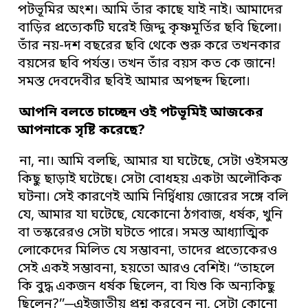
পটভূমির অংশ। আমি তাঁর কাছে যাই নাই। আমাদের
বাড়ির প্রত্যেকটি ঘরেই জিদ্দু কৃষ্ণমূর্তির ছবি ছিলো।
তাঁর নয়-দশ বছরের ছবি থেকে শুরু করে তখনকার
বয়সের ছবি পর্যন্ত। তখন তাঁর বয়স কত কে জানে!
সমস্ত দেবদেবীর ছবিই আমার অপছন্দ ছিলো।
আপনি বলতে চাচ্ছেন ওই পটভূমিই আজকের
আপনাকে সৃষ্টি করেছে
?
না, না। আমি বলছি, আমার যা ঘটেছে, সেটা ওইসমস্ত
কিছু ছাড়াই ঘটেছে। সেটা বোধহয় একটা অলৌকিক
ঘটনা। সেই কারণেই আমি নির্দ্বিধায় জোরের সঙ্গে বলি
যে, আমার যা ঘটেছে, যেকোনো ঠগবাজ, ধর্ষক, খুনি
বা তস্করেরও সেটা ঘটতে পারে। সমস্ত আধ্যাত্মিক
লোকেদের মিলিত যে সম্ভাবনা, তাদের প্রত্যেকেরও
সেই একই সম্ভাবনা, হয়তো আরও বেশিই। ‘‘তাহলে
কি বুদ্ধ একজন ধর্ষক ছিলেন, বা যিশু কি অন্যকিছু
ছিলেন?’’─এইজাতীয় প্রশ্ন করবেন না, সেটা কোনো