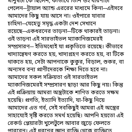
মানুষটা কে ছিলেন, কীভাবে তিনি ওই ধারণাটা
পেলেন─ট্রায়াল অ্যান্ড এররের মাধ্যমে কিনা─এইসবে
আমাদের কিছু যায় আসে না। ওইপারে যাবার
চাহিদা─যেহেতু সমৃদ্ধ একটা দেশ সেখানে
রয়েছে─একধরনের তাড়না─টিকে থাকারই তাড়না।
ওই তাড়না এই সারভাইভল ম্যাকানিজমেরই
সম্প্রসারণ─ ইতিমধ্যেই যা প্রকৃতিতে রয়েছে। কীভাবে
খাদ্যান্বেষণ করতে হয়, খাদ্যগ্রহণ করতে হয়, বা টিকে
থাকতে হয়, সেটা আপনাকে কুকুর, বিড়াল, শুকর, বা
অন্যসব বন্য প্রাণীদেরকে শিক্ষা দিতে হবে না।
আমাদের সকল সক্রিয়তা ওই সারভাইভল
ম্যাকানিজমেরই সম্প্রসারণ ছাড়া আর কিছু নয়। কিন্তু
এই প্রক্রিয়ায় আমরা অস্ত্রটাকে শাণিত করতে সক্ষম
হয়েছি। প্রগতি, ইত্যাদি ইত্যাদি, যা-কিছু নিয়ে
আমাদের এত গর্ব, সেই সবকিছুই আমরা এই অস্ত্রের
সাহায্যেই সৃষ্টি করতে সমর্থ হয়েছি। আপনি হয়তো এই
রেকর্ড প্লেয়ারটা খুলেটুলে আবার জুড়ে ফেলতে
পারবেন। এই ধরনের জ্ঞান ব্যক্তি থেকে ব্যক্তিতে