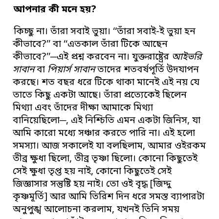
আপনার কী মনে হয়
?
কিচ্ছু না। তাঁরা সবাই ভুয়া। ‘‘তাঁরা সবাই-ই ভুয়া হন
কীভাবে?’’ বা ‘‘এতকাল তাঁরা টিকে আছেন
কীভাবে?’’─এই প্রশ্ন করবেন না। যুক্তরাষ্ট্রের
আইভরি
সাবান
বা
পিয়ার্স সাবান
তাদের শতবর্ষপূর্তি উদযাপন
করছে। শত বছর ধরে টিকে থাকা মানেই এই নয় যে
তাতে কিছু একটা আছে। তাঁরা প্রত্যেকেই ছিলেন
মিথ্যা এবং তাঁদের দীক্ষা আমাকে মিথ্যা
বানিয়েছিলো─, এই নিশ্চিতি এমন একটা জিনিস, যা
আমি কারো মধ্যে সঞ্চার করতে পারি না। এই হলো
সমস্যা। আজ সকালেই যা বলছিলাম, আমার ওইরকম
তীব্র ক্ষুধা ছিলো, তীব্র তৃষ্ণা ছিলো। কোনো কিছুতেই
সেই ক্ষুধা তৃপ্ত হয় নাই, কোনো কিছুতেই সেই
জিজ্ঞাসার সন্তুষ্টি হয় নাই। তো ওই বৃদ্ধ [জিদ্দু
কৃষ্ণমূর্তি] আর আমি তিরিশ দিন ধরে সমস্ত ব্যাপারটা
অনুপুঙ্খ আলোচনা করলাম, যখনই তিনি সময়