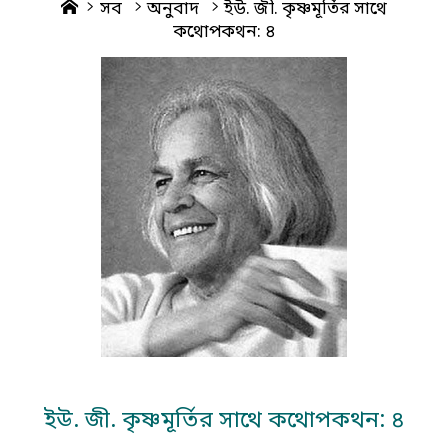
Home
সব
অনুবাদ
ইউ. জী. কৃষ্ণমূর্তির সাথে
কথোপকথন: ৪
ইউ. জী. কৃষ্ণমূর্তির সাথে কথোপকথন: ৪