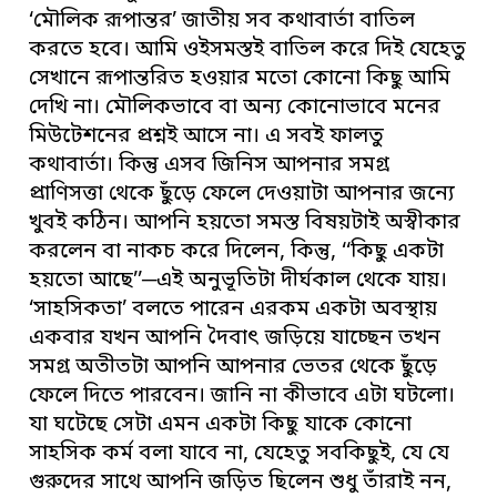
‘মৌলিক রূপান্তর’ জাতীয় সব কথাবার্তা বাতিল
করতে হবে। আমি ওইসমস্তই বাতিল করে দিই যেহেতু
সেখানে রূপান্তরিত হওয়ার মতো কোনো কিছু আমি
দেখি না। মৌলিকভাবে বা অন্য কোনোভাবে মনের
মিউটেশনের প্রশ্নই আসে না। এ সবই ফালতু
কথাবার্তা। কিন্তু এসব জিনিস আপনার সমগ্র
প্রাণিসত্তা থেকে ছুঁড়ে ফেলে দেওয়াটা আপনার জন্যে
খুবই কঠিন। আপনি হয়তো সমস্ত বিষয়টাই অস্বীকার
করলেন বা নাকচ করে দিলেন, কিন্তু, ‘‘কিছু একটা
হয়তো আছে’’─এই অনুভূতিটা দীর্ঘকাল থেকে যায়।
‘সাহসিকতা’ বলতে পারেন এরকম একটা অবস্থায়
একবার যখন আপনি দৈবাৎ জড়িয়ে যাচ্ছেন তখন
সমগ্র অতীতটা আপনি আপনার ভেতর থেকে ছুঁড়ে
ফেলে দিতে পারবেন। জানি না কীভাবে এটা ঘটলো।
যা ঘটেছে সেটা এমন একটা কিছু যাকে কোনো
সাহসিক কর্ম বলা যাবে না, যেহেতু সবকিছুই, যে যে
গুরুদের সাথে আপনি জড়িত ছিলেন শুধু তাঁরাই নন,